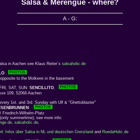
Salsa & Merengue - where?
A - G:
alsa in Aachen see Klaus Reiter´s
salsaholic.de
LO
pposite to the Molkerei in the basement
FRI, SAT, SUN:
SENCILLITO
,
se 109, 52066 Aachen
every 1st. and 3rd. Sunday with Ulf & "Ghettoblaster"
ISENBRUNNEN
:
 Friedrich-Wilhelm-Platz
nly summertime); see more info:
nge.de
,
salsaholic.de
,
nl: Infos über Salsa in NL und deutschen Grenzland
and
RuedaHolic.de