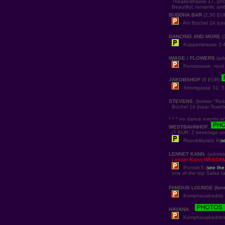
Theaterstrasse 17, ph
Beautiful, romantic am
BUDDHA BAR
(2,50 E
Am Büchel 14 (cen
DANCING AND MORE
(
Küpperstrasse 2-4
IMAGE / FLOWERS
(ad
Pontstrasse, next 
JAKOBSHOF
(5 EUR)
Stromgasse 31, 5
STEVENS
, (former "Ric
Büchel 14 (near Townha
* * * no dance events any
WESTBAHNHOF
,
(7 EUR, 2 beverage vou
Republikplatz 9(
s
LENNET KANN
, (admiss
Lennet-Kann WEBCA
Pontstr.5 (
see th
one of the top Salsa ta
FAMOUS LOUNGE (for
Komphausbadstr. 
HAVANA
,
Komphausbadstra