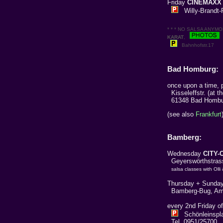
Friday
CINEMAXX
Willy-Brandt-P
* * * NO SALSA ANYMORE,
KARAT
,
Bahnhofstr.17
Bad Homburg:
once upon a time, p
Kisseleffstr. (at t
61348 Bad Hombur
(see also
Frankfurt
Bamberg:
Wednesday
CITY-
Geyerswörthstras
salsa classes with Olli
Thursday + Sunday
Bamberg-Bug, Am S
every 2nd Friday o
Schönleinspla
Tel. 0951/25700