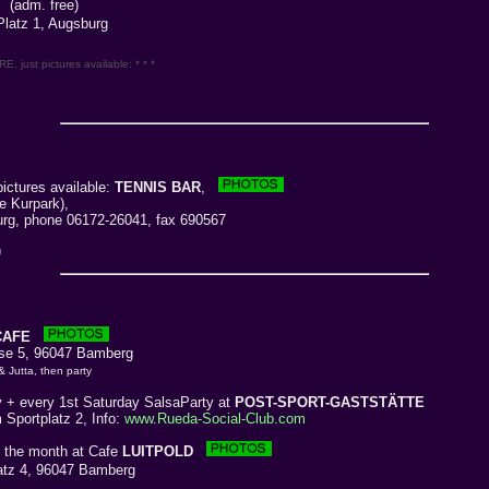
(adm. free)
latz 1, Augsburg
 just pictures available: * * *
ictures available:
TENNIS BAR
,
he Kurpark),
g, phone 06172-26041, fax 690567
)
CAFE
se 5, 96047 Bamberg
 & Jutta, then party
 + every 1st Saturday SalsaParty at
POST-SPORT-GASTSTÄTTE
portplatz 2, Info:
www.Rueda-Social-Club.com
f the month at Cafe
LUITPOLD
tz 4, 96047 Bamberg