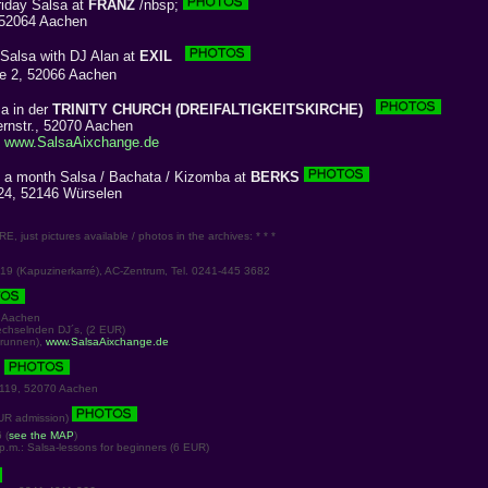
riday Salsa at
FRANZ
/nbsp;
 52064 Aachen
Salsa with DJ Alan at
EXIL
 2, 52066 Aachen
a in der
TRINITY CHURCH (DREIFALTIGKEITSKIRCHE)
ernstr., 52070 Aachen
:
www.SalsaAixchange.de
 a month Salsa / Bachata / Kizomba at
BERKS
24, 52146 Würselen
just pictures available / photos in the archives: * * *
 (Kapuzinerkarré), AC-Zentrum, Tel. 0241-445 3682
 Aachen
chselnden DJ´s, (2 EUR)
brunnen),
www.SalsaAixchange.de
119, 52070 Aachen
EUR admission)
 (
see the MAP
)
.m.: Salsa-lessons for beginners (6 EUR)