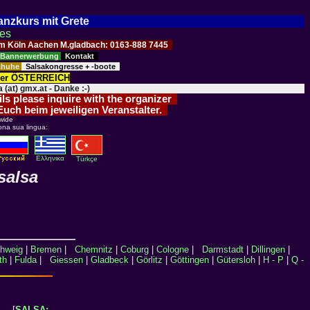
Tanzkurs mit Grete
ses
Raum Köln Aachen M.gladbach: 0163-888 7445
Bannerwerbung
Kontakt
schuhe
Salsakongresse + -boote
der ÖSTERREICH
 (at) gmx.at - Danke :-)
ils please inquire with the organizer
 Euch beim jeweiligen Veranstalter.
wide
ona sua lingua:
Eλληνικα
Türkçe
salsa
hweig
|
Bremen
|
Chemnitz
|
Coburg
|
Cologne
|
Darmstadt
|
Dillingen
|
th
|
Fulda
|
Giessen
|
Gladbeck
|
Görlitz
|
Göttingen
|
Gütersloh
|
H - P
|
Q -
[
SALSA: