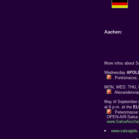
Aachen:
More infos about S
Wednesday
APOL
Pontstrasse, o
MON, WED, THU, 
Alexandersras
May til September 
at 6 p.m. at the
EL
Peterstrasse /
OPEN-AIR-Salsa (o
www.SalsaAixcha
www.salsagids.