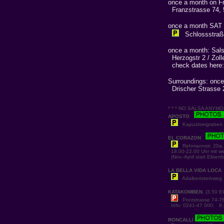
once a month on F
Franzstrasse 74,
once a month SAT 
Schlossstraße
once a month: Sals
Herzogstr 2 / Zoll
check dates here
Surroundings: once
Drischer Strasse 
* * * NO SALSA ANYMORE, 
APOSTO
Kapuzinergraben 19
EL CORAZON
Rehmannstr. 20a,
18.00-22.00 Uhr mit we
(Nov.-April statt Elisen
LA BELLA VIDA LOCA
Adalbertsteinweg 
KATAKOMBEN
, (3,50 
Pontstrasse 74-76
Info: 0241-47 000; 8 p
RONCALLI