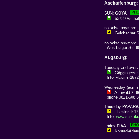
Aschaffenburg:
SUN:
GOYA
63739 Aschaffe
no salsa anymore -
Goldbacher Str
no salsa anymore -
Würzburger Str. 8
Augsburg:
Tuesday and ever
Göggingerstr. 
Info: vladimir197
Wednesday (admissi
Afrawald 2, 8
phone 0821-508 30
Thursday
PAPARA
Theaterstr.12 
Info:
www.salsaku
Friday
DIVA
Konrad-Adenaue