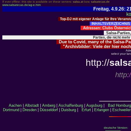
If ever offline: this site is available on these servers:
salsa.at
bzw.
salsatecas.de
www.salsatecas.de/ag-e.htm
Freitag, 4.9.26:
ko
Top-DJ mit eigener Anlage für Ihre Verans
INHALTSVERZEICHNIS 
Adressen: Clubs Österre
Salsa-Parties
Parties, die nicht mehr
Due to Covid, many of the Salsa-Part
"Archivbilder: Viele der hier noch
Adr
select your la
http://
sals
http
:/
Aachen
|
Albstadt
|
Amberg
|
Aschaffenburg
|
Augsburg
|
Bad Homburg
Dortmund
|
Dresden
|
Düsseldorf
|
Duisburg
|
Erfurt
|
Erlangen
|
Eschweiler
deutsche Version: