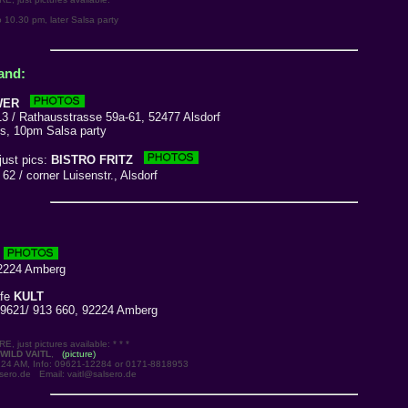
 10.30 pm, later Salsa party
and:
WER
 / Rathausstrasse 59a-61, 52477 Alsdorf
, 10pm Salsa party
just pics:
BISTRO FRITZ
 / corner Luisenstr., Alsdorf
2224 Amberg
afe
KULT
9621/ 913 660, 92224 Amberg
 just pictures available: * * *
WILD VAITL
,
(picture)
24 AM, Info: 09621-12284 or 0171-8818953
lsero.de Email: vaitl@salsero.de