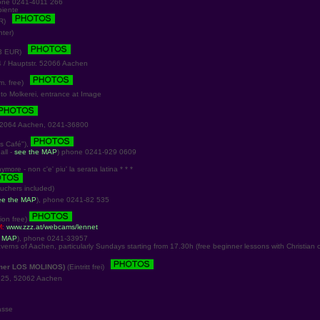
one 0241-4011 266
biente
UR)
ter)
3 EUR)
 / Hauptstr. 52066 Aachen
m. free)
to Molkerei, entrance at Image
2064 Aachen, 0241-36800
ks Café"),
ll -
see the MAP
) phone 0241-929 0609
more - non c'e' piu' la serata latina * * *
chers included)
ee the MAP
), phone 0241-82 535
ion free)
M:
www.zzz.at/webcams/lennet
e MAP
), phone 0241-33957
verns of Aachen, particularly Sundays starting from 17.30h (free beginner lessons with Christian o
mer LOS MOLINOS)
(Eintritt frei)
25, 52062 Aachen
sse