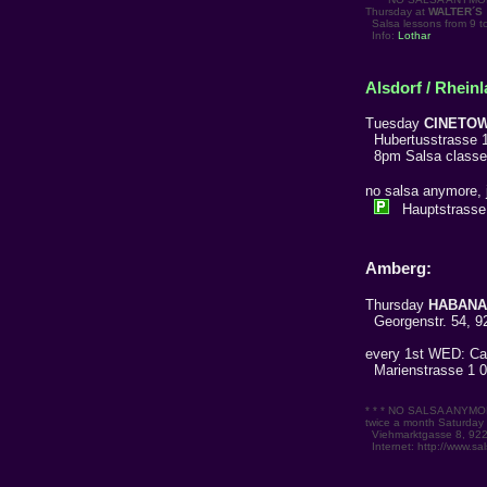
Thursday at
WALTER´S
Salsa lessons from 9 to
Info:
Lothar
Alsdorf / Rheinl
Tuesday
CINETO
Hubertusstrasse 13
8pm Salsa classes
no salsa anymore, 
Hauptstrasse 62
Amberg:
Thursday
HABANA
Georgenstr. 54, 9
every 1st WED: C
Marienstrasse 1 0
* * * NO SALSA ANYMORE,
twice a month Saturday
Viehmarktgasse 8, 922
Internet: http://www.sa