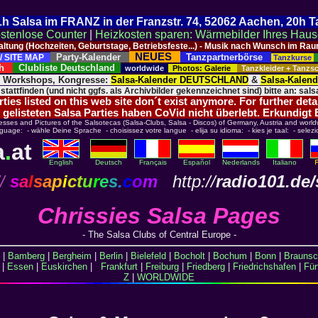
 21h Salsa im FRANZ in der Franzstr. 74, 52062 Aachen, 20h 
stenlose Counter
|
Heizkosten sparen: Wärmebilder Ihres Hau
taltung (Hochzeiten, Geburtstage, Betriebsfeste...) - Musik nach Wunsch im 
NEUES
Party-Kalender
Tanzpartnerbörse
/ SITE MAP
Tanzkurse
ich
Clubliste Deutschland
worldwide
Photos: Galerie
Tanzkleider + Tanz
, Workshops, Kongresse:
Salsa-Kalender DEUTSCHLAND
&
Salsa-Kalen
 stattfinden (und nicht ggfs. als Archivbilder gekennzeichnet sind) bitte an: salsa
ies listed on this web site don´t exist anymore. For further deta
 gelisteten Salsa Parties haben CoVid nicht überlebt. Erkundigt
esses and Pictures of the Salsotecas (Salsa-Clubs, Salsa - Discos) of Germany, Austria and world
nguage: - wähle Deine Sprache - choisissez votre langue - elija su idioma: - kies je taal: - selezi
a
.
at
English
Deutsch
Français
Español
Nederlands
Italiano
/
s
a
l
s
a
p
i
c
t
u
r
e
s
.
c
o
m
http://
radio101.de/
Chrissies Salsa Pages
- The Salsa Clubs of Central Europe -
|
Bamberg
|
Bergheim
|
Berlin
|
Bielefeld
|
Bocholt
|
Bochum
|
Bonn
|
Braunsc
|
Essen
|
Euskirchen
|
Frankfurt
|
Freiburg
|
Friedberg
|
Friedrichshafen
|
Für
Z
|
WORLDWIDE