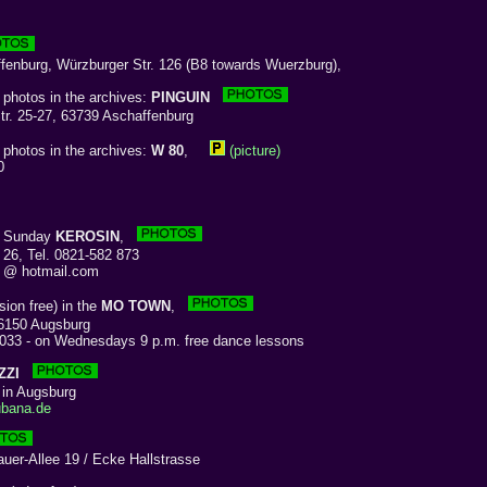
nburg, Würzburger Str. 126 (B8 towards Wuerzburg),
 photos in the archives:
PINGUIN
. 25-27, 63739 Aschaffenburg
 photos in the archives:
W 80
,
(picture)
0
y Sunday
KEROSIN
,
26, Tel. 0821-582 873
2 @ hotmail.com
on free) in the
MO TOWN
,
6150 Augsburg
33 - on Wednesdays 9 p.m. free dance lessons
ZZI
in Augsburg
bana.de
r-Allee 19 / Ecke Hallstrasse