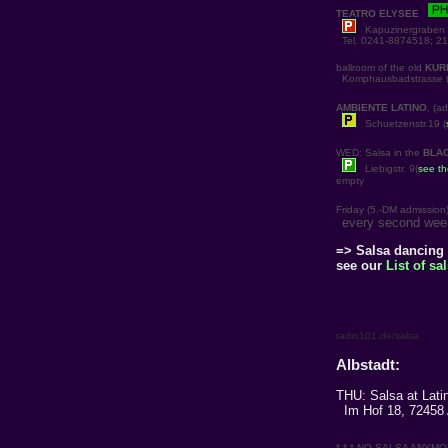
TEATRO ELYSEE
Kapuzinergraben 8
Tel. 0241-8874518; 21
ballroom of the old
KUR
Komphausbadstrasse (n
AMBIENTE LATINO
, (a
Schuetzenstr.19 (
WED: Salsa in the
BLAC
Liebigstr. 9(
see t
empty
Friday (5.-DM admission
every second week
=> Salsa dancing
see our
List of s
radio101.de/salsa
Albstadt:
THU: Salsa at Lati
Im Hof 18, 72458 
* * * NO SALSA ANYMORE,