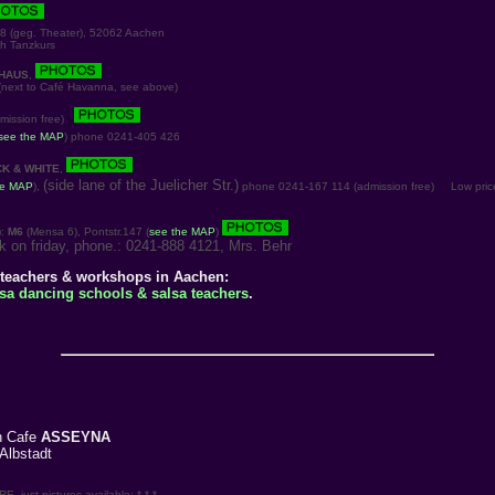
 (geg. Theater), 52062 Aachen
h Tanzkurs
HAUS
,
ext to Café Havanna, see above)
dmission free)
see the MAP
) phone 0241-405 426
K & WHITE
,
(side lane of the Juelicher Str.)
he MAP
),
phone 0241-167 114 (admission free)
Low pric
):
M6
(Mensa 6), Pontstr.147 (
see the MAP
)
 on friday, phone.: 0241-888 4121, Mrs. Behr
 teachers & workshops in Aachen:
alsa dancing schools & salsa teachers
.
n Cafe
ASSEYNA
Albstadt
 just pictures available: * * *