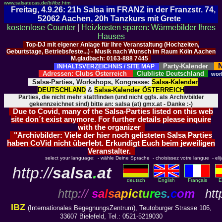
www.salsatecas.de/bi/ibz.htm
Freitag, 4.9.26: 21h Salsa im FRANZ in der Franzstr. 74,
52062 Aachen, 20h Tanzkurs mit Grete
kostenlose Counter
|
Heizkosten sparen: Wärmebilder Ihres
Hauses
Top-DJ mit eigener Anlage für Ihre Veranstaltung (Hochzeiten,
Geburtstage, Betriebsfeste...) - Musik nach Wunsch im Raum Köln Aachen
M.gladbach: 0163-888 7445
N
Party-Kalender
INHALTSVERZEICHNIS / SITE MAP
Adressen: Clubs Österreich
Clubliste Deutschland
wor
Salsa-Parties, Workshops, Kongresse:
Salsa-Kalender
DEUTSCHLAND
&
Salsa-Kalender ÖSTERREICH
Parties, die nicht mehr stattfinden (und nicht ggfs. als Archivbilder
gekennzeichnet sind) bitte an: salsa (at) gmx.at - Danke :-)
Due to Covid, many of the Salsa-Parties listed on this web
site don´t exist anymore. For further details please inquire
with the organizer
"Archivbilder: Viele der hier noch gelisteten Salsa Parties
haben CoVid nicht überlebt. Erkundigt Euch beim jeweiligen
Veranstalter.
select your language: - wähle Deine Sprache - choisissez votre langue - elija 
http://
salsa
.
at
deutsch
English
Français
E
http
://
s
a
l
s
a
p
i
c
t
u
r
e
s
.
c
o
m
http
IBZ
(Internationales BegegnungsZentrum), Teutoburger Strasse 106,
33607 Bielefeld, Tel.: 0521-5219030