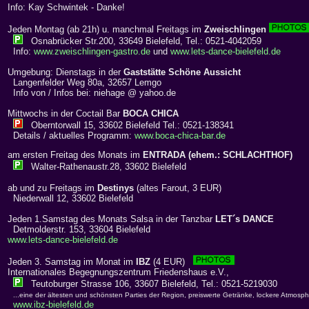
Info: Kay Schwintek - Danke!
Jeden Montag (ab 21h) u. manchmal Freitags im
Zweischlingen
Osnabrücker Str.200, 33649 Bielefeld, Tel.: 0521-4042059
Info:
www.zweischlingen-gastro.de
und
www.lets-dance-bielefeld.de
Umgebung: Dienstags in der
Gaststätte Schöne Aussicht
Langenfelder Weg 80a, 32657 Lemgo
Info von / Infos bei: niehage @ yahoo.de
Mittwochs in der Coctail Bar
BOCA CHICA
Oberntorwall 15, 33602 Bielefeld Tel.: 0521-138341
Details / aktuelles Programm:
www.boca-chica-bar.de
am ersten Freitag des Monats im
ENTRADA (ehem.: SCHLACHTHOF)
Walter-Rathenaustr.28, 33602 Bielefeld
ab und zu Freitags im
Destinys
(altes Farout, 3 EUR)
Niederwall 12, 33602 Bielefeld
Jeden 1.Samstag des Monats Salsa in der Tanzbar
LET´s DANCE
Detmolderstr. 153, 33604 Bielefeld
www.lets-dance-bielefeld.de
Jeden 3. Samstag im Monat im
IBZ
(4 EUR)
Internationales Begegnungszentrum Friedenshaus e.V.,
Teutoburger Strasse 106, 33607 Bielefeld, Tel.: 0521-5219030
...eine der ältesten und schönsten Parties der Region, preiswerte Getränke, lockere Atmosp
www.ibz-bielefeld.de