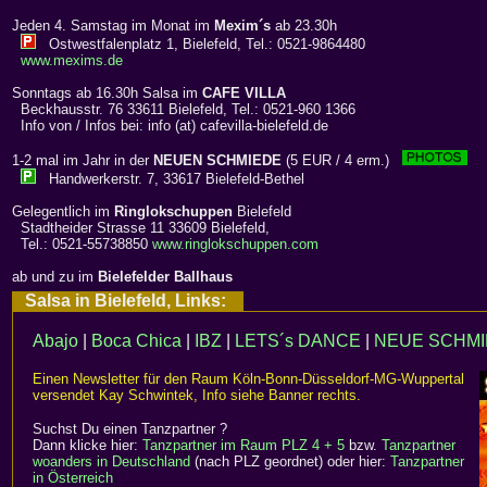
Jeden 4. Samstag im Monat im
Mexim´s
ab 23.30h
Ostwestfalenplatz 1, Bielefeld, Tel.: 0521-9864480
www.mexims.de
Sonntags ab 16.30h Salsa im
CAFE VILLA
Beckhausstr. 76 33611 Bielefeld, Tel.: 0521-960 1366
Info von / Infos bei: info (at) cafevilla-bielefeld.de
1-2 mal im Jahr in der
NEUEN SCHMIEDE
(5 EUR / 4 erm.)
Handwerkerstr. 7, 33617 Bielefeld-Bethel
Gelegentlich im
Ringlokschuppen
Bielefeld
Stadtheider Strasse 11 33609 Bielefeld,
Tel.: 0521-55738850
www.ringlokschuppen.com
ab und zu im
Bielefelder Ballhaus
Salsa in Bielefeld, Links:
Abajo
|
Boca Chica
|
IBZ
|
LETS´s DANCE
|
NEUE SCHM
Einen Newsletter für den Raum Köln-Bonn-Düsseldorf-MG-Wuppertal
versendet Kay Schwintek, Info siehe Banner rechts.
Suchst Du einen Tanzpartner ?
Dann klicke hier:
Tanzpartner im Raum PLZ 4 + 5
bzw.
Tanzpartner
woanders in Deutschland
(nach PLZ geordnet) oder hier:
Tanzpartner
in Österreich