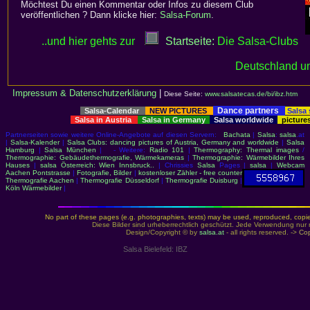
Möchtest Du einen Kommentar oder Infos zu diesem Club
veröffentlichen ? Dann klicke hier:
Salsa-Forum
.
..und hier gehts zur
Startseite:
Die Salsa-Clubs
Deutschland un
Impressum & Datenschutzerklärung
|
Diese Seite:
www.salsatecas.de/bi/ibz.htm
Dance partners
Salsa-Calendar
NEW PICTURES
Salsa
Salsa in Austria
Salsa in Germany
Salsa worldwide
picture
Partnerseiten sowie weitere Online-Angebote auf diesen Servern:
Bachata
|
Salsa
:
salsa
.at
|
Salsa-Kalender
|
Salsa Clubs: dancing pictures of Austria, Germany and worldwide
|
Salsa
Hamburg
|
Salsa München
| - Weitere:
Radio 101
|
Thermography: Thermal images
/
Thermographie: Gebäudethermografie, Wärmekameras
|
Thermographie: Wärmebilder Ihres
Hauses
|
salsa Österreich: Wien Innsbruck..
| Chrissies
Salsa
Pages |
salsa
|
Webcam
Aachen Pontstrasse
|
Fotografie, Bilder
|
kostenloser Zähler - free counter
Thermografie Aachen
|
Thermografie Düsseldorf
|
Thermografie Duisburg
|
Köln Wärmebilder
|
No part of these pages (e.g. photographies, texts) may be used, reproduced, copied,
Diese Bilder sind urheberrechtlich geschützt. Jede Verwendung nur 
Design/Copyright © by
salsa.at
- all rights reserved. ->
Cop
Salsa Bielefeld: IBZ