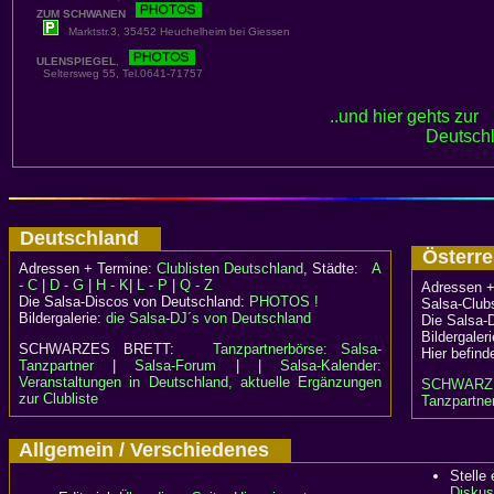
ZUM SCHWANEN
Marktstr.3, 35452 Heuchelheim bei Giessen
ULENSPIEGEL
,
Seltersweg 55, Tel.0641-71757
..und hier gehts zur
Deutschl
Deutschland
Österr
Adressen + Termine:
Clublisten Deutschland
, Städte:
A
- C
|
D - G
|
H - K
|
L - P
|
Q - Z
Adressen +
Die Salsa-Discos von Deutschland:
PHOTOS !
Salsa-Clubs
Bildergalerie:
die Salsa-DJ´s von Deutschland
Die Salsa-
Bildergaler
SCHWARZES BRETT:
Tanzpartnerbörse: Salsa-
Hier befind
Tanzpartner
|
Salsa-Forum
| |
Salsa-Kalender:
Veranstaltungen in Deutschland, aktuelle Ergänzungen
SCHWARZ
zur Clubliste
Tanzpartner
Allgemein / Verschiedenes
Stelle
Diskus