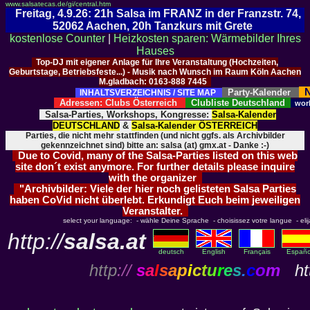
www.salsatecas.de/gi/central.htm
Freitag, 4.9.26: 21h Salsa im FRANZ in der Franzstr. 74,
52062 Aachen, 20h Tanzkurs mit Grete
kostenlose Counter
|
Heizkosten sparen: Wärmebilder Ihres
Hauses
Top-DJ mit eigener Anlage für Ihre Veranstaltung (Hochzeiten,
Geburtstage, Betriebsfeste...) - Musik nach Wunsch im Raum Köln Aachen
M.gladbach: 0163-888 7445
N
Party-Kalender
INHALTSVERZEICHNIS / SITE MAP
Adressen: Clubs Österreich
Clubliste Deutschland
wor
Salsa-Parties, Workshops, Kongresse:
Salsa-Kalender
DEUTSCHLAND
&
Salsa-Kalender ÖSTERREICH
Parties, die nicht mehr stattfinden (und nicht ggfs. als Archivbilder
gekennzeichnet sind) bitte an: salsa (at) gmx.at - Danke :-)
Due to Covid, many of the Salsa-Parties listed on this web
site don´t exist anymore. For further details please inquire
with the organizer
"Archivbilder: Viele der hier noch gelisteten Salsa Parties
haben CoVid nicht überlebt. Erkundigt Euch beim jeweiligen
Veranstalter.
select your language: - wähle Deine Sprache - choisissez votre langue - elija 
http://
salsa.at
deutsch
English
Français
Españo
http
://
s
a
l
s
a
p
i
c
t
u
r
e
s
.
c
o
m
htt