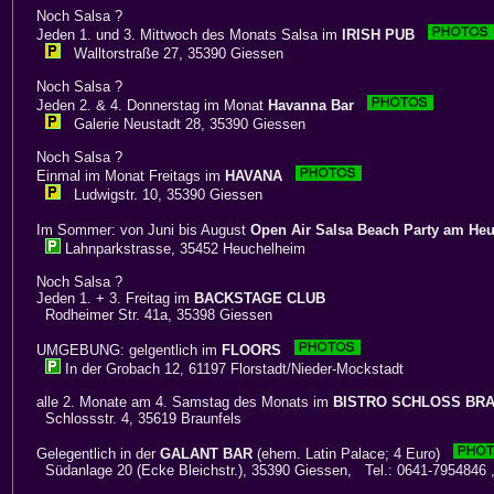
Noch Salsa ?
Jeden 1. und 3. Mittwoch des Monats Salsa im
IRISH PUB
Walltorstraße 27, 35390 Giessen
Noch Salsa ?
Jeden 2. & 4. Donnerstag im Monat
Havanna Bar
Galerie Neustadt 28, 35390 Giessen
Noch Salsa ?
Einmal im Monat Freitags im
HAVANA
Ludwigstr. 10, 35390 Giessen
Im Sommer: von Juni bis August
Open Air Salsa Beach Party am Heu
Lahnparkstrasse, 35452 Heuchelheim
Noch Salsa ?
Jeden 1. + 3. Freitag im
BACKSTAGE CLUB
Rodheimer Str. 41a, 35398 Giessen
UMGEBUNG: gelgentlich im
FLOORS
In der Grobach 12, 61197 Florstadt/Nieder-Mockstadt
alle 2. Monate am 4. Samstag des Monats im
BISTRO SCHLOSS BR
Schlossstr. 4, 35619 Braunfels
Gelegentlich in der
GALANT BAR
(ehem. Latin Palace; 4 Euro)
Südanlage 20 (Ecke Bleichstr.), 35390 Giessen, Tel.: 0641-7954846 