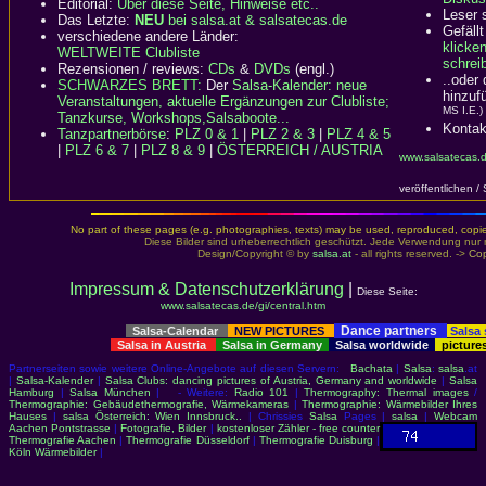
Editorial:
Über diese Seite, Hinweise etc..
Leser 
Das Letzte:
NEU
bei salsa.at & salsatecas.de
Gefällt
verschiedene andere Länder:
klicke
WELTWEITE Clubliste
schreib
Rezensionen / reviews:
CDs
&
DVDs
(engl.)
..oder
SCHWARZES BRETT:
Der
Salsa-Kalender: neue
hinzuf
Veranstaltungen, aktuelle Ergänzungen zur Clubliste;
MS I.E.)
Tanzkurse, Workshops,Salsaboote...
Kontak
Tanzpartnerbörse
:
PLZ 0 & 1
|
PLZ 2 & 3
|
PLZ 4 & 5
|
PLZ 6 & 7
|
PLZ 8 & 9
|
ÖSTERREICH / AUSTRIA
www.salsatecas.d
veröffentlichen /
No part of these pages (e.g. photographies, texts) may be used, reproduced, copied,
Diese Bilder sind urheberrechtlich geschützt. Jede Verwendung nur 
Design/Copyright © by
salsa.at
- all rights reserved. ->
Cop
Impressum & Datenschutzerklärung
|
Diese Seite:
www.salsatecas.de/gi/central.htm
Dance partners
Salsa-Calendar
NEW PICTURES
Salsa
Salsa in Austria
Salsa in Germany
Salsa worldwide
picture
Partnerseiten sowie weitere Online-Angebote auf diesen Servern:
Bachata
|
Salsa
:
salsa
.at
|
Salsa-Kalender
|
Salsa Clubs: dancing pictures of Austria, Germany and worldwide
|
Salsa
Hamburg
|
Salsa München
| - Weitere:
Radio 101
|
Thermography: Thermal images
/
Thermographie: Gebäudethermografie, Wärmekameras
|
Thermographie: Wärmebilder Ihres
Hauses
|
salsa Österreich: Wien Innsbruck..
| Chrissies
Salsa
Pages |
salsa
|
Webcam
Aachen Pontstrasse
|
Fotografie, Bilder
|
kostenloser Zähler - free counter
Thermografie Aachen
|
Thermografie Düsseldorf
|
Thermografie Duisburg
|
Köln Wärmebilder
|