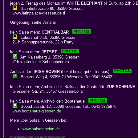
jeden 2. Freitag des Monats im
WHITE ELEPHANT
(4 Euro, ab 23h 5
Bahnhofstrasse 80, 35390 Giessen
www.latinpalace-giessen.de.tl
Umgebung: siehe
Wetzlar
kein Salsa mehr:
CENTRALBAR
Löbershof 8-10, 35390 Giessen
21 h Schnupperstunde, 22 h Party
kein Salsa mehr:
JETSET
Am Kaiserberg 1, 35396 Giessen
21h kostenloser Schnupperkurs
Archivbilder:
IRISH ROVER
(Lokal heisst jetzt Tempus)
Bantzer Weg 4, 35396 GI-Wieseck, Tel:0641-38402
kein Salsa mehr, Archivbilder: Ballsaal der Gaststätte
ZUR SCHEUNE
Giessener Str. 24, 35457 Giessen-Lollar
kein Salsa mehr, Archivbilder:
Bootshaus
Bootshausstr. 12, 35390 Giessen, Tel.: 0641-9726978
www.bootshaus-giessen.de
Mehr über Salsa in Giessen bei:
www.salsamocion.de
kein Salsa mehr, nur noch Archivbilder: