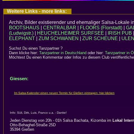
Weitere Links - more links:
Archiv, Bilder existierender und ehemaliger Salsa-Lokale i
BOOTSHAUS
|
CENTRALBAR
|
FLOORS (Florstadt)
|
GA
(Ludwigstr.)
|
HEUCHELHEIMER SURFSEE
|
IRISH PUB
ELEPHANT
|
ZUM SCHWANEN
|
ZUR SCHEUNE
|
ULEN
Suchst Du einen Tanzpartner ?
Dann klicke hier:
Tanzpartner in Deutschland
oder hier:
Tanzpartner in Ö
Möchtest Du einen Kommentar oder Infos zu diesem Club veröffentliche
Giessen:
Info: Süli, Dirk, Luis, Franco u.a. - Danke!
Jeden Dienstag von 20h - 01h Salsa Bachata, Kizomba im
Lokal Inter
Otto-Behaghel-Straße 25D
35394 Gießen