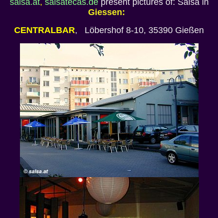
salsa.at
,
salsatecas.de
present pictures of: Salsa in
Giessen:
CENTRALBAR
, Löbershof 8-10, 35390 Gießen