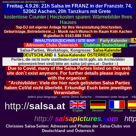
www.salsatecas.de/stories.htm
Freitag, 4.9.26: 21h Salsa im FRANZ in der Franzstr. 74,
52062 Aachen, 20h Tanzkurs mit Grete
kostenlose Counter
|
Heizkosten sparen: Wärmebilder Ihres
Hauses
Top-DJ mit eigener Anlage für Ihre Veranstaltung (Hochzeiten,
Geburtstage, Betriebsfeste...) - Musik nach Wunsch im Raum Köln Aachen
M.gladbach: 0163-888 7445
N
Party-Kalender
INHALTSVERZEICHNIS / SITE MAP
Adressen: Clubs Österreich
Clubliste Deutschland
wor
Salsa-Parties, Workshops, Kongresse:
Salsa-Kalender
DEUTSCHLAND
&
Salsa-Kalender ÖSTERREICH
Parties, die nicht mehr stattfinden (und nicht ggfs. als Archivbilder
gekennzeichnet sind) bitte an: salsa (at) gmx.at - Danke :-)
Due to Covid, many of the Salsa-Parties listed on this web
site don´t exist anymore. For further details please inquire
with the organizer
"Archivbilder: Viele der hier noch gelisteten Salsa Parties
haben CoVid nicht überlebt. Erkundigt Euch beim jeweiligen
Veranstalter.
select your language: - wähle Deine Sprache - choisissez votre langue - elija 
http://
salsa.at
English
Deutsch
Français
Esp
http
://
s
a
l
s
a
p
i
c
t
u
r
e
s
.
c
o
m
http
Chrissies Salsa-Seiten: Adressen und Photos der Salsa-Clubs von
Deutschland und Österreich