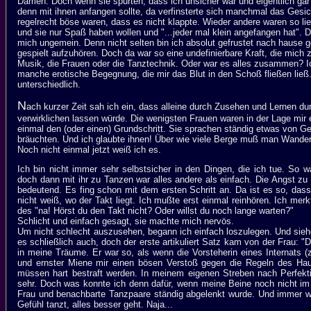
Damen. Doch wenn sie spürten, dass ich unsicher war und eigentlich gar 
denn mit ihnen anfangen sollte, da verfinsterte sich manchmal das Gesic
regelrecht böse waren, dass es nicht klappte. Wieder andere waren so lie
und sie nur Spaß haben wollen und "...jeder mal klein angefangen hat".
mich ungemein. Denn nicht selten bin ich absolut gefrustet nach hause
gespielt aufzuhören. Doch da war so eine undefinierbare Kraft, die mich
Musik, die Frauen oder die Tanztechnik. Oder war es alles zusammen? Ic
manche erotische Begegnung, die mir das Blut in den Schoß fließen ließ
unterschiedlich.
N
ach kurzer Zeit sah ich ein, dass alleine durch Zusehen und Lernen d
verwirklichen lassen würde. Die wenigsten Frauen waren in der Lage mir
einmal den (oder einen) Grundschritt. Sie sprachen ständig etwas von G
bräuchten. Und ich glaubte ihnen! Über wie viele Berge muß man Wande
Noch nicht einmal jetzt weiß ich es.
Ich bin nicht immer sehr selbstsicher in den Dingen, die ich tue. So 
doch dann mit ihr zu Tanzen war alles andere als einfach. Die Angst zu
bedeutend. Es fing schon mit dem ersten Schritt an. Da ist es so, dass
nicht weiß, wo der Takt liegt. Ich mußte erst einmal reinhören. Ich mer
des "na! Hörst du den Takt nicht? Oder willst du noch lange warten?"
Schlicht und einfach gesagt, sie machte mich nervös.
Um nicht schlecht auszusehen, begann ich einfach loszulegen. Und siehe
es schließlich auch, doch der erste artikuliert Satz kam von der Frau: "D
in meine Träume. Er war so, als wenn die Vorsteherin eines Internats (
und ernster Miene mir einen bösen Verstoß gegen die Regeln des Hau
müssen hart bestraft werden. In meinem eigenen Streben nach Perfekt
sehr. Doch was konnte ich denn dafür, wenn meine Beine noch nicht im
Frau und benachbarte Tanzpaare ständig abgelenkt wurde. Und immer w
Gefühl tanzt, alles besser geht. Naja...