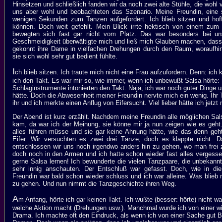
Hinsetzen und schließlich fanden wir da noch zwei alte Stühle, die wohl 
uns aber wohl und beobachteten das Szenario. Meine Freundin, eine
wenigen Sekunden zum Tanzen aufgefordert. Ich blieb sitzen und hof
können. Doch weit gefehlt. Mein Blick irrte hektisch von einem zu
bewegten sich fast gar nicht vom Platz. Das war besonders bei u
Geschmeidigkeit überwältigte mich und ließ mich Glauben machen, dass
gekonnt ihre Dame in vielfachen Drehungen durch den Raum, woraufhin 
sie sich wohl sehr gut bedient fühlte.
I
ch blieb sitzen. Ich traute mich nicht eine Frau aufzufordern. Denn: ich 
ich den Takt. Es war mir so, wie immer, wenn ich unbewußt Salsa hörte:
Schlaginstrumente intonierten den Takt. Naja, ich war noch guter Dinge u
hätte. Doch die Abwesenheit meiner Freundin nervte mich ein wenig. Ihr
ihr und ich merkte einen Anflug von Eifersucht. Viel lieber hätte ich jetzt 
Der Abend ist kurz erzählt. Nachdem meine Freundin alle möglichen Sals
kam, da war ich der Meinung, sie könne mir ja nun zeigen wie es geht. 
alles führen müsse und sie gar keine Ahnung hätte, wie das denn geht
Eifer. Wir versuchten es zwei drei Tänze, doch es klappte nicht. Da
entschlossen wir uns noch irgendwo anders hin zu gehen, wo man frei 
doch noch in den Armen und ich hatte schon wieder fast alles vergessen.
gerne Salsa lernen! Ich bewunderte die vielen Tanzpaare, die unbekannt
sehr innig anschauten. Der Entschluß war gefasst. Doch, wie in die
Freundin war bald schon wieder schluss und ich war alleine. Was blieb m
zu gehen. Und nun nimmt die Tanzgeschichte ihren Weg.
A
m Anfang, hörte ich gar keinen Takt. Ich wußte (besser: hörte) nicht
welche Aktion macht (Drehungen usw.). Manchmal wurde ich von einer w
Drama. Ich machte oft den Eindruck, als wenn ich von einer Sache gut Be