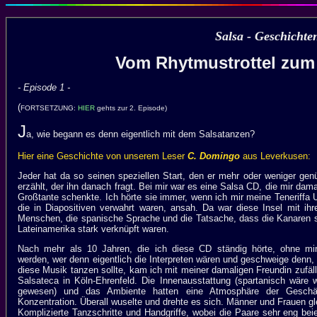
Salsa - Geschichte
Vom Rhytmustrottel zum
- Episode 1 -
(
FORTSETZUNG:
HIER
gehts zur 2. Episode)
J
a, wie begann es denn eigentlich mit dem Salsatanzen?
Hier eine Geschichte von unserem Leser
C. Domingo
aus Leverkusen:
Jeder hat da so seinen speziellen Start, den er mehr oder weniger gen
erzählt, der ihn danach fragt. Bei mir war es eine Salsa CD, die mir dama
Großtante schenkte. Ich hörte sie immer, wenn ich mir meine Teneriffa U
die in Diapositiven verwahrt waren, ansah. Da war diese Insel mit ihr
Menschen, die spanische Sprache und die Tatsache, dass die Kanaren se
Lateinamerika stark verknüpft waren.
Nach mehr als 10 Jahren, die ich diese CD ständig hörte, ohne mi
werden, wer denn eigentlich die Interpreten wären und geschweige denn,
diese Musik tanzen sollte, kam ich mit meiner damaligen Freundin zufäll
Salsateca in Köln-Ehrenfeld. Die Innenausstattung (spartanisch wäre w
gewesen) und das Ambiente hatten eine Atmosphäre der Geschäf
Konzentration. Überall wuselte und drehte es sich. Männer und Frauen g
Komplizierte Tanzschritte und Handgriffe, wobei die Paare sehr eng be