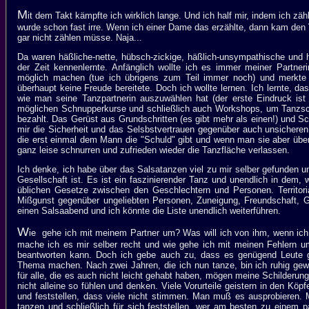
M
it dem Takt kämpfte ich wirklich lange. Und ich half mir, indem ich zähl
wurde schon fast irre. Wenn ich einer Dame das erzählte, dann kam den
gar nicht zählen müsse. Naja...
Da waren häßliche-nette, hübsch-zickige, häßlich-unsympathische und 
der Zeit kennenlernte. Anfänglich wollte ich es immer meiner Partnerin
möglich machen (tue ich übrigens zum Teil immer noch) und merkte
überhaupt keine Freude bereitete. Doch ich wollte lernen. Ich lernte, 
wie man seine Tanzpartnerin auszuwählen hat (der erste Eindruck ist a
möglichen Schnupperkurse und schließlich auch Workshops, um Tanzsch
bezahlt. Das Gerüst aus Grundschritten (es gibt mehr als einen!) und S
mir die Sicherheit und das Selsbstvertrauen gegenüber auch unsichere
die erst einmal dem Mann die "Schuld" gibt und wenn man sie aber übe
ganz leise schnurren und zufrieden wieder die Tanzfläche verlassen.
Ich denke, ich habe über das Salsatanzen viel zu mir selber gefunden un
Gesellschaft ist. Es ist ein faszinierender Tanz und unendlich in dem
üblichen Gesetze zwischen den Geschlechtern und Personen. Territorial
Mißgunst gegenüber ungeliebten Personen, Zuneigung, Freundschaft, Gr
einen Salsaabend und ich könnte die Liste unendlich weiterführen.
W
ie gehe ich mit meinem Partner um? Was will ich von ihm, wenn ich
mache ich es mir selber recht und wie gehe ich mit meinen Fehlern um? 
beantworten kann. Doch ich gebe auch zu, dass es genügend Leute g
Thema machen. Nach zwei Jahren, die ich nun tanze, bin ich ruhig ge
für alle, die es auch nicht leicht gehabt haben, mögen meine Schilderun
nicht alleine so fühlen und denken. Viele Vorurteile geistern in den K
und feststellen, dass viele nicht stimmen. Man muß es ausprobieren.
tanzen und schließlich für sich feststellen, wer am besten zu eine