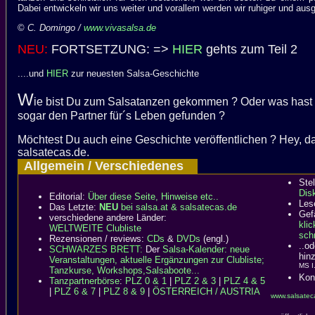
Dabei entwickeln wir uns weiter und vorallem werden wir ruhiger und ausg
©
C. Domingo /
www.vivasalsa.de
NEU:
FORTSETZUNG: =>
HIER
gehts zum Teil 2
....und
HIER
zur neuesten Salsa-Geschichte
W
ie bist Du zum Salsatanzen gekommen ? Oder was hast Du
sogar den Partner für´s Leben gefunden ?
Möchtest Du auch eine Geschichte veröffentlichen ? Hey, da
salsatecas.de.
Allgemein / Verschiedenes
Ste
Dis
Editorial:
Über diese Seite, Hinweise etc..
Les
Das Letzte:
NEU
bei salsa.at & salsatecas.de
Gefä
verschiedene andere Länder:
kli
WELTWEITE Clubliste
schr
Rezensionen / reviews:
CDs
&
DVDs
(engl.)
..o
SCHWARZES BRETT:
Der
Salsa-Kalender: neue
hin
Veranstaltungen, aktuelle Ergänzungen zur Clubliste;
MS I
Tanzkurse, Workshops,Salsaboote...
Kon
Tanzpartnerbörse
:
PLZ 0 & 1
|
PLZ 2 & 3
|
PLZ 4 & 5
|
PLZ 6 & 7
|
PLZ 8 & 9
|
ÖSTERREICH / AUSTRIA
www.salsateca