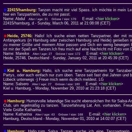
22415/hamburg:
Tanzen macht mir viel Spass. ich möchte in mein L
hier ein Tanzpartnerin, die zu mir passt.
Name: Abdul
E-mail: <
hier klicken
>
Alter / age: 31
Grösse / size: 170
22415/hamburg, d
- Sunday, March 06, 2011 at 21:08:08 (CET)
Heide, 25746:
Hallo! Ich suche einen netten Tanzpartner, der mit 
Anfängerkurs (in Hamburg oder zwischen Hamburg und Heide) genießen möc
zu meiner Größe und meinem Alter passen und Dich ein wenig bewegen k
ist mir der Spaß am Tanzen.Ich freu mich auf eine Nachricht mit Foto von D
Name: Mareike
E-mail: <
hier klicken
>
Alter / age: 27
Grösse / size: 172
Heide, 25746, Deutschland
- Sunday, January 02, 2011 at 20:45:39 (CET)
Kiel u. Hamburg:
Hallo, ich suche eine Tanzpartnerin für Tanzab
Partys, oder auch einfach nur zum üben. Tanze seit fast drei Jahren und b
Lübeck unterwegs -) Freue mich wenn du dich meldest. LG
Name: Salsero
E-mail: <
hier klicken
>
Alter / age: 27
Grösse / size: 180
Kiel u. Hamburg,
- Monday, November 29, 2010 at 21:23:18 (CET)
Hamburg:
Humorvolle lebendige Sie sucht ebensolchen Ihn für Salsa-A
Club, um regelmäßig zu tanzen. Tanzerfahrung Lat. Am. vorhanden. Freue
Viele Grüße Katharina
Name: Katharina
E-mail: <
hier klicken
>
Alter / age: 43
Grösse / size: 168
Hamburg, Deutschland
- Monday, November 01, 2010 at 14:02:07 (CET)
Hamburg:
Hallo,zum Salsa Tanzen suche ich eine Tanzpartnerin 