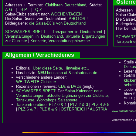
Österr
Adressen + Termine:
Clublisten Deutschland
, Städte:
A-G
|
H-P
|
Q-Z
Adressen +
Salsa-Clubs sortiert nach
WOCHENTAGEN
Salsa-Clubs
Die Salsa-Discos von Deutschland:
PHOTOS !
Die Salsa-
Bildergalerie:
die Salsa-DJ´s von Deutschland
Bildergaler
Hier befind
SCHWARZES BRETT:
Tanzpartner in Deutschland
|
Veranstaltungen in Deutschland, aktuelle Ergänzungen
SCHWARZ
zur Clubliste
|
Konzerte, Veranstaltungshinweise
Tanzpartner
Allgemein / Verschiedenes
Stelle
Diskus
Editorial:
Über diese Seite, Hinweise etc..
Leser 
Das Letzte:
NEU
bei salsa.at & salsatecas.de
Gefällt
verschiedene andere Länder:
klicke
WELTWEITE Clubliste
schreib
Rezensionen / reviews:
CDs
&
DVDs
(engl.)
..oder
SCHWARZES BRETT:
Der
Salsa-Kalender: neue
hinzuf
Veranstaltungen, aktuelle Ergänzungen zur Clubliste;
MS I.E.)
Tanzkurse, Workshops,Salsaboote...
Kontak
Tanzpartnerbörse
:
PLZ 0 & 1
|
PLZ 2 & 3
|
PLZ 4 & 5
|
PLZ 6 & 7
|
PLZ 8 & 9
|
ÖSTERREICH / AUSTRIA
www.salsatecas.
veröffentlichen /