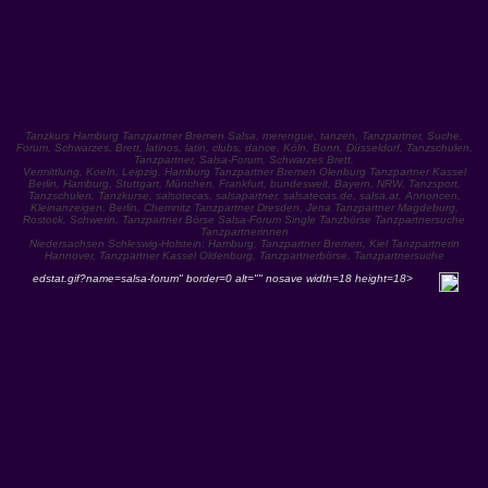
Tanzkurs Hamburg Tanzpartner Bremen Salsa, merengue, tanzen, Tanzpartner, Suche,
Forum, Schwarzes, Brett, latinos, latin, clubs, dance, Köln, Bonn, Düsseldorf, Tanzschulen,
Tanzpartner, Salsa-Forum, Schwarzes Brett,
Vermittlung, Koeln, Leipzig, Hamburg Tanzpartner Bremen Olenburg Tanzpartner Kassel
Berlin, Hamburg, Stuttgart, München, Frankfurt, bundesweit, Bayern, NRW, Tanzsport,
Tanzschulen, Tanzkurse, salsotecas, salsapartner, salsatecas.de, salsa.at, Annoncen,
Kleinanzeigen, Berlin, Chemnitz Tanzpartner Dresden, Jena Tanzpartner Magdeburg,
Rostock, Schwerin, Tanzpartner Börse Salsa-Forum Single Tanzbörse Tanzpartnersuche
Tanzpartnerinnen
Niedersachsen Schleswig-Holstein: Hamburg, Tanzpartner Bremen, Kiel Tanzpartnerin
Hannover, Tanzpartner Kassel Oldenburg, Tanzpartnerbörse, Tanzpartnersuche
edstat.gif?name=salsa-forum" border=0 alt="" nosave width=18 height=18>