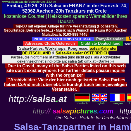
www.salsatecas.de/guest/forum_23.htm
Freitag, 4.9.26: 21h Salsa im FRANZ in der Franzstr. 74,
52062 Aachen, 20h Tanzkurs mit Grete
kostenlose Counter
|
Heizkosten sparen: Wärmebilder Ihres
Hauses
Top-DJ mit eigener Anlage für Ihre Veranstaltung (Hochzeiten,
Geburtstage, Betriebsfeste...) - Musik nach Wunsch im Raum Köln Aachen
M.gladbach: 0163-888 7445
N
Party-Kalender
INHALTSVERZEICHNIS / SITE MAP
Adressen: Clubs Österreich
Clubliste Deutschland
wor
Salsa-Parties, Workshops, Kongresse:
Salsa-Kalender
DEUTSCHLAND
&
Salsa-Kalender ÖSTERREICH
Parties, die nicht mehr stattfinden (und nicht ggfs. als Archivbilder
gekennzeichnet sind) bitte an: salsa (at) gmx.at - Danke :-)
Due to Covid, many of the Salsa-Parties listed on this web
site don´t exist anymore. For further details please inquire
with the organizer
"Archivbilder: Viele der hier noch gelisteten Salsa Parties
haben CoVid nicht überlebt. Erkundigt Euch beim jeweiligen
Veranstalter.
http://
salsa
.
at
deutsch
English
Français
E
http
://
s
a
l
s
a
p
i
c
t
u
r
e
s
.
c
o
m
http
Die Salsa - Portale für Deutschland 
Salsa-Tanzpartner in Ham