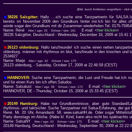
(Bild: durch Anklicken vergrößern - click 
38226 Salzgitter:
Hallo ....ich suche eine Tanzpartnerin für SALSA.
bereits im November 2009 den Grundkurs hinter mir.Ich bin für alles o
würde sogar den Grundkurs mit dir Zusammen wiederholen.Tel. 0175-7595
Name: René
E-mail: <
hier klicken
>
Alter / age: 33
Grösse / size: 181
38226 Salzgitter, Deutschland
- Wednesday, December 16, 2009 at 15:41:1
26123 oldenburg:
Hallo tanzfreunde! ich suche einen netten tanzpartn
oldenburg. männer mit rhythmus im blut, tanzfreude in den knochen und ta
2534927
Name: Marje
Alter / age: 32
Grösse / size: 175
26123 oldenburg,
- Saturday, October 17, 2009 at 22:46:59 (CEST)
HANNOVER:
Suche eine Tanzpartnerin, die Lust und Freude hat.Ich m
und für einen Kurs bin ich offen.Saludos
Name: Salsalust
E-mail: <
hier klicken
>
Alter / age: 38
Grösse / size: 172
HANNOVER, DE
- Thursday, October 15, 2009 at 15:33:45 (CEST)
20149 Hamburg:
Habe nur Grundkenntnisse, aber gute Standard/Lat
rhythmus- und taktsicher. Suche Tanzpartner mit Salsa-Erfahrung, der gut f
René, Mi. 20 Uhr, Amandastr. 58, www.salsaHH.de. Oder sogar Mittelstuf
Party dienstags im Atisha. (Habe kl. Kind, kann also nicht bis spätnachts 
Name: SalsaNY
E-mail: <
hier klicken
>
Alter / age: 43
Grösse / size: 175
20149 Hamburg, Deutschland
- Wednesday, September 30, 2009 at 22:22: