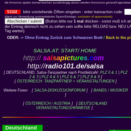
die Annonce später einmal löschen (unabhängig davon werden Annoncen generell irgendwan
53102
bitte vorstehende Ziffern eingeben - enter transaction code:
(dient zur Vermeidung automatisierter Spam-Einträge;
exclusion of spam-robots)
(Button bitte nur
1 mal
drücken - sonst muß ich an
der Eintrag dennoch nicht zu sehen sein sollte bitte RELOAD bzw. NE
Tag warten).
ODER:
-> Ohne Eintrag Zurück zum Schwarzen Brett
/
Back to the p
");
SALSA.AT: START/ HOME
http
://
s
a
l
s
a
p
i
c
t
u
r
e
s
.
c
o
m
http://
radio101.de/salsa
[ DEUTSCHLAND, Salsa-Tanzpartner nach Postleitzahl:
PLZ 0 & 1
|
PLZ
2 & 3
|
PLZ 4 & 5
|
PLZ 6 & 7
|
PLZ 8 & 9
]
[
ÖSTERREICH: TANZPARTNER + VERANSTALTUNGEN
]
Weitere Foren: [
SALSA-DISKUSSIONFORUM
] [
BANDS / MUSIKER
]
[
ÖSTERREICH / AUSTRIA
] [
DEUTSCHLAND:
VERANSTALTUNGSHINWEISE
]
Deutschland