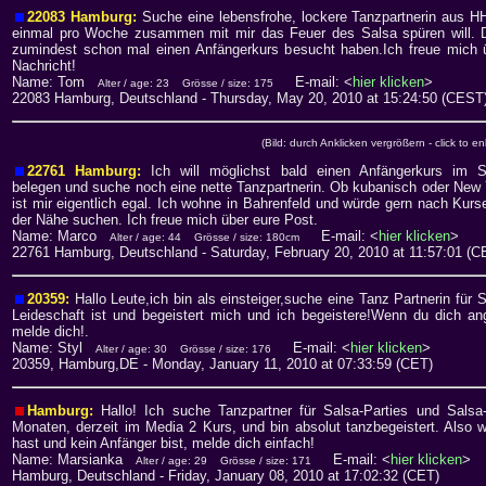
22083 Hamburg:
Suche eine lebensfrohe, lockere Tanzpartnerin aus HH
einmal pro Woche zusammen mit mir das Feuer des Salsa spüren will. D
zumindest schon mal einen Anfängerkurs besucht haben.Ich freue mich 
Nachricht!
Name: Tom
E-mail: <
hier klicken
>
Alter / age: 23
Grösse / size: 175
22083 Hamburg, Deutschland
- Thursday, May 20, 2010 at 15:24:50 (CEST
(Bild: durch Anklicken vergrößern - click to en
22761 Hamburg:
Ich will möglichst bald einen Anfängerkurs im S
belegen und suche noch eine nette Tanzpartnerin. Ob kubanisch oder New
ist mir eigentlich egal. Ich wohne in Bahrenfeld und würde gern nach Kurs
der Nähe suchen. Ich freue mich über eure Post.
Name: Marco
E-mail: <
hier klicken
>
Alter / age: 44
Grösse / size: 180cm
22761 Hamburg, Deutschland
- Saturday, February 20, 2010 at 11:57:01 (C
20359:
Hallo Leute,ich bin als einsteiger,suche eine Tanz Partnerin fü
Leideschaft ist und begeistert mich und ich begeistere!Wenn du dich an
melde dich!.
Name: Styl
E-mail: <
hier klicken
>
Alter / age: 30
Grösse / size: 176
20359, Hamburg,DE
- Monday, January 11, 2010 at 07:33:59 (CET)
Hamburg:
Hallo! Ich suche Tanzpartner für Salsa-Parties und Salsa
Monaten, derzeit im Media 2 Kurs, und bin absolut tanzbegeistert. Also
hast und kein Anfänger bist, melde dich einfach!
Name: Marsianka
E-mail: <
hier klicken
>
Alter / age: 29
Grösse / size: 171
Hamburg, Deutschland
- Friday, January 08, 2010 at 17:02:32 (CET)