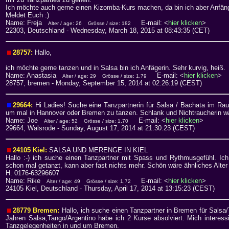
Ich möchte auch gerne einen Kizomba-Kurs machen, da bin ich aber Anfäng
Meldet Euch :)
Name: Freja
E-mail: <
hier klicken
>
Alter / age: 26
Grösse / size: 182
22303, Deutschland
- Wednesday, March 18, 2015 at 08:43:35 (CET)
28757:
Hallo,
ich möchte gerne tanzen und in Salsa bin ich Anfägerin. Sehr kurvig, heiß.
Name: Anastasia
E-mail: <
hier klicken
>
Alter / age: 29
Grösse / size: 1,79
28757, bremen
- Monday, September 15, 2014 at 02:26:19 (CEST)
29664:
Hi Ladies! Suche eine Tanzpartnerin für Salsa / Bachata im Rau
um mal in Hannover oder Bremen zu tanzen. Schlank und Nichtraucherin 
Name: Joe
E-mail: <
hier klicken
>
Alter / age: 52
Grösse / size: 1,70
29664, Walsrode
- Sunday, August 17, 2014 at 21:30:23 (CEST)
24105 Kiel:
SALSA UND MERENGE IN KIEL
Hallo :-) ich suche einen Tanzpartner mit Spass und Rythmusgefühl. Ich
schon mal getanzt, kann aber fast nichts mehr. Schön wäre ähnliches Alte
H: 0176-63296607
Name: Rike
E-mail: <
hier klicken
>
Alter / age: 49
Grösse / size: 1,72
24105 Kiel, Deutschland
- Thursday, April 17, 2014 at 13:15:23 (CEST)
28779 Bremen:
Hallo, ich suche einen Tanzpartner in Bremen für Salsa
Jahren Salsa,Tango/Argentino habe ich 2 Kurse absolviert. Mich interes
Tanzgelegenheiten in und um Bremen.