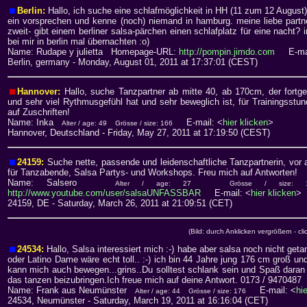
Berlin:
Hallo, ich suche eine schlafmöglichkeit in HH (11 zum 12 August
ein vorsprechen und kenne (noch) niemand in hamburg. meine liebe partn
zweit- gibt einem berliner salsa-pärchen einen schlafplatz für eine nacht? 
bei mir in berlin mal übernachten :o)
Name: Rudape y julietta Homepage-URL:
http://pompin.jimdo.com
E-mai
Berlin, germany
- Monday, August 01, 2011 at 17:37:01 (CEST)
Hannover:
Hallo, suche Tanzpartner ab mitte 40, ab 170cm, der fortge
und sehr viel Rythmusgefühl hat und sehr beweglich ist, für Trainingsstu
auf Zuschriften!
Name: Inka
E-mail: <
hier klicken
>
Alter / age: 49
Grösse / size: 166
Hannover, Deutschland
- Friday, May 27, 2011 at 17:19:50 (CEST)
24159:
Suche nette, passende und leidenschaftliche Tanzpartnerin, vor
für Tanzabende, Salsa Partys- und Workshops. Freu mich auf Antworten!
Name: Salsero
Alter / age: 27
Grösse / size: 
http://www.youtube.com/user/salsaUNFASSBAR
E-mail: <
hier klicken
>
24159, DE
- Saturday, March 26, 2011 at 21:09:51 (CET)
(Bild: durch Anklicken vergrößern - cli
24534:
Hallo, Salsa interessiert mich :-) habe aber salsa noch nicht getan
oder Latino Dame wäre echt toll.. :-) ich bin 44 Jahre jung 176 cm groß und
kann mich auch bewegen...grins..Du solltest schlank sein und Spaß daran
das tanzen beizubringen.Ich freue mich auf deine Antwort. 0173 / 9470487
Name: Frank aus Neumünster
E-mail: <
hi
Alter / age: 44
Grösse / size: 176
24534, Neumünster
- Saturday, March 19, 2011 at 16:16:04 (CET)