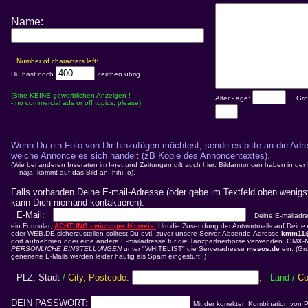
Name:
Number of characters left:
Du hast noch
Zeichen übrig.
(Bitte KEINE gewerblichen Anzeigen !
Alter - age:
Gröss
- no commercial ads or off topics, please)
Wenn Du ein Foto von Dir hinzufügen möchtest, sende es bitte an die Adr
welche Annonce es sich handelt (zB Kopie des Annoncentextes).
(Wie bei anderen Inseraten im I-net und Zeitungen gilt auch hier: Bildannoncen haben in de
- naja, kommt auf das Bild an, hihi ;o).
Falls vorhanden Deine E-mail-Adresse (oder gebe im Textfeld oben wenigs
kann Dich niemand kontaktieren):
E-Mail:
Deine E-mailadres
ein Formular;
ACHTUNG - wichtiger Hinweis:
Um die Zusendung der Antwortmails auf Deine
oder WEB.DE sicherzustellen solltest Du evtl. zuvor unsere Server-Absende-Adresse
kmm11
dort aufnehmen oder eine andere E-mailadresse für die Tanzpartnerbörse verwenden. GMX-
PERSÖNLICHE EINSTELLUNGEN
unter "WHITELIST" die Serveradresse
mesos.de
ein. (Gr
generierte E-Mails werden leider häufig als Spam eingestuft. )
PLZ, Stadt
/
City, Postcode:
,
Land
/
Co
DEIN PASSWORT:
Mit der korrekten Kombination von 