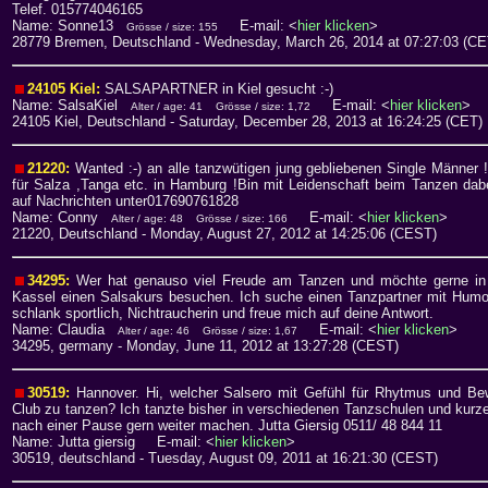
Telef. 015774046165
Name: Sonne13
E-mail: <
hier klicken
>
Grösse / size: 155
28779 Bremen, Deutschland
- Wednesday, March 26, 2014 at 07:27:03 (CE
24105 Kiel:
SALSAPARTNER in Kiel gesucht :-)
Name: SalsaKiel
E-mail: <
hier klicken
>
Alter / age: 41
Grösse / size: 1,72
24105 Kiel, Deutschland
- Saturday, December 28, 2013 at 16:24:25 (CET)
21220:
Wanted :-) an alle tanzwütigen jung gebliebenen Single Männer
für Salza ,Tanga etc. in Hamburg !Bin mit Leidenschaft beim Tanzen dab
auf Nachrichten unter017690761828
Name: Conny
E-mail: <
hier klicken
>
Alter / age: 48
Grösse / size: 166
21220, Deutschland
- Monday, August 27, 2012 at 14:25:06 (CEST)
34295:
Wer hat genauso viel Freude am Tanzen und möchte gerne i
Kassel einen Salsakurs besuchen. Ich suche einen Tanzpartner mit Humor
schlank sportlich, Nichtraucherin und freue mich auf deine Antwort.
Name: Claudia
E-mail: <
hier klicken
>
Alter / age: 46
Grösse / size: 1,67
34295, germany
- Monday, June 11, 2012 at 13:27:28 (CEST)
30519:
Hannover. Hi, welcher Salsero mit Gefühl für Rhytmus und Be
Club zu tanzen? Ich tanzte bisher in verschiedenen Tanzschulen und kurz
nach einer Pause gern weiter machen. Jutta Giersig 0511/ 48 844 11
Name: Jutta giersig E-mail: <
hier klicken
>
30519, deutschland
- Tuesday, August 09, 2011 at 16:21:30 (CEST)