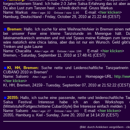
forgeschrittenem Stand. Ich habe 2-3 Jahre Salsa Erfahrung das ist aber 
Du also Lust zum Tanzen hast - schreib doch mal. Gruss Markus
Name: Markus
E-mail: <
hier klicken
>
Alter / age: 32
Grösse / size: 1,90
Hamburg, Deutschland
- Friday, October 29, 2010 at 21:22:44 (CEST)
Bremen:
Hallo. Ich suche für eine Weihnachtsfeier in Bremen einen net
bei unserer Feier eine kleine Tanzstunde im Merengue hält. Da
lateinamerikanisch anmuten und mit viel Spass meine Kollegen zum tanze
wäre natürlich eine chica latina, aber das ist nur ein Wunsch. Geld gibt'
Trinken und gute Laune
Name: Chacalita
E-mail: <
hier klicken
>
Alter / age: 48
Grösse / size: 196
Bremen,
- Saturday, September 11, 2010 at 17:48:41 (CEST)
KI, HH, Bremen:
Suche nette und Leidenschaftliche Tanzpartnerin
CUBANO 2010 in Bremen“
Name: Salsero
Homepage-URL:
http://ww
Alter / age: 27
Grösse / size: 183
<
hier klicken
>
KI, HH, Bremen, 24159
- Tuesday, September 07, 2010 at 21:52:22 (CEST)
20355:
Hallo, ich suche eine passende, nette und leidenschaftliche T
Salsa Festival. Interesse habe ich an den Workshops 
(Mittelstufe/Fortgeschrittene CubanStyle) Bei Interesse einfach melden :)
Name: Salsero
E-mail: <
hier klicken
>
Alter / age: 27
Grösse / size: 183
20355, Hamburg u. Kiel
- Sunday, June 20, 2010 at 14:14:20 (CEST)
(Bild: durch Anklicken vergrößern - cli