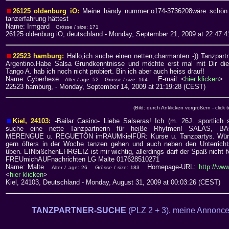
26125 oldenburg iO:
Meine händy nummer:o174-3736208wäre schön 
tanzerfahrung hättest
Name: Irmgard
Grösse / size: 171
26125 oldenburg iO, deutschland
- Monday, September 21, 2009 at 22:47:
22523 hamburg:
Hallo,ich suche einen netten,charmanten -)) Tanzpart
Argentino.Habe Salsa Grundkenntnisse und möchte erst mal mit Dir di
Tango A. hab ich noch nicht probiert. Bin ich aber auch heiss drauf!
Name: Cyberhexe
E-mail: <
hier klicken
>
Alter / age: 52
Grösse / size: 164
22523 hamburg,
- Monday, September 14, 2009 at 21:19:28 (CEST)
(Bild: durch Anklicken vergrößern - click 
Kiel, 24103:
-Bailar Casino- Liebe Salseras! Ich (m. 26J. sportlich 
suche eine nette Tanzpartnerin für heiße Rhytmen! SALAS, B
MERENGUE u. REGUETÓN imRAUMkielFÜR: Kurse u. Tanzpartys. Wür
gern öfters in der Woche tanzen gehen und auch neben den Unterricht
üben. EINbißchenEHRGEIZ ist mir wichtig, allerdings darf der Spaß nicht fe
FREUmichAUFnachrichten LG Malte 017628510271
Name: Malte
Homepage-URL:
http://www
Alter / age: 26
Grösse / size: 183
<
hier klicken
>
Kiel, 24103, Deutschland
- Monday, August 31, 2009 at 00:03:26 (CEST)
TANZPARTNER-SUCHE
(PLZ 2 + 3), meine Annonc