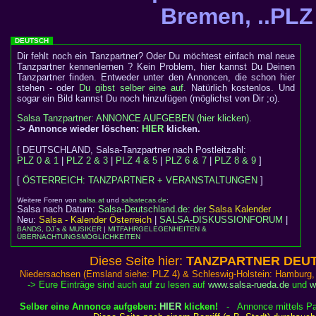
Bremen, ..PLZ
DEUTSCH
Dir fehlt noch ein Tanzpartner? Oder Du möchtest einfach mal neue
Tanzpartner kennenlernen ? Kein Problem, hier kannst Du Deinen
Tanzpartner finden. Entweder unter den Annoncen, die schon hier
stehen - oder
Du gibst selber eine auf
. Natürlich kostenlos. Und
sogar ein Bild kannst Du noch hinzufügen (möglichst von Dir ;o).
Salsa Tanzpartner: ANNONCE AUFGEBEN (hier klicken)
.
-> Annonce wieder löschen:
HIER
klicken.
[ DEUTSCHLAND, Salsa-Tanzpartner nach Postleitzahl:
PLZ 0 & 1
|
PLZ 2 & 3
|
PLZ 4 & 5
|
PLZ 6 & 7
|
PLZ 8 & 9
]
[
ÖSTERREICH: TANZPARTNER + VERANSTALTUNGEN
]
Weitere Foren von
salsa.at
und
salsatecas.de
:
Salsa nach Datum:
Salsa-Deutschland.de: der
Salsa Kalender
Neu:
Salsa - Kalender Österreich
|
SALSA-DISKUSSIONFORUM
|
BANDS, DJ´s & MUSIKER
|
MITFAHRGELEGENHEITEN &
ÜBERNACHTUNGSMÖGLICHKEITEN
Diese Seite hier:
TANZPARTNER DEUTS
Niedersachsen (Emsland siehe: PLZ 4) & Schleswig-Holstein: Hamburg, 
-> Eure Einträge sind auch auf zu lesen auf
www.salsa-rueda.de
und
w
Selber eine Annonce aufgeben:
HIER
klicken!
- Annonce mittels Pa