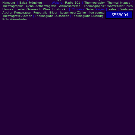
Hamburg
|
Salsa München
| - Weitere:
Radio 101
|
Thermography: Thermal images
/
Thermographie: Gebäudethermografie, Wärmekameras
|
Thermographie: Wärmebilder Ihres
Hauses
|
salsa Österreich: Wien Innsbruck..
| Chrissies
Salsa
Pages |
salsa
|
Webcam
Aachen Pontstrasse
|
Fotografie, Bilder
|
kostenloser Zähler - free counter
Thermografie Aachen
|
Thermografie Düsseldorf
|
Thermografie Duisburg
|
Köln Wärmebilder
|