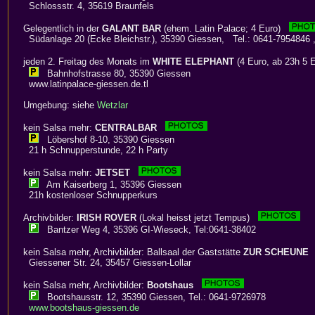
Schlossstr. 4, 35619 Braunfels
Gelegentlich in der
GALANT BAR
(ehem. Latin Palace; 4 Euro)
Südanlage 20 (Ecke Bleichstr.), 35390 Giessen, Tel.: 0641-7954846 
jeden 2. Freitag des Monats im
WHITE ELEPHANT
(4 Euro, ab 23h 5
Bahnhofstrasse 80, 35390 Giessen
www.latinpalace-giessen.de.tl
Umgebung: siehe
Wetzlar
kein Salsa mehr:
CENTRALBAR
Löbershof 8-10, 35390 Giessen
21 h Schnupperstunde, 22 h Party
kein Salsa mehr:
JETSET
Am Kaiserberg 1, 35396 Giessen
21h kostenloser Schnupperkurs
Archivbilder:
IRISH ROVER
(Lokal heisst jetzt Tempus)
Bantzer Weg 4, 35396 GI-Wieseck, Tel:0641-38402
kein Salsa mehr, Archivbilder: Ballsaal der Gaststätte
ZUR SCHEUNE
Giessener Str. 24, 35457 Giessen-Lollar
kein Salsa mehr, Archivbilder:
Bootshaus
Bootshausstr. 12, 35390 Giessen, Tel.: 0641-9726978
www.bootshaus-giessen.de