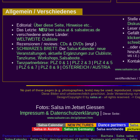
Allgemein / Verschiedenes
Stelle
Diskus
Editorial:
Über diese Seite, Hinweise etc..
Leser 
Das Letzte:
NEU
bei salsa.at & salsatecas.de
Gefällt
verschiedene andere Länder:
klicke
WELTWEITE Clubliste
schreib
Rezensionen / reviews:
CDs
&
DVDs
(engl.)
..oder
SCHWARZES BRETT:
Der
Salsa-Kalender: neue
hinzuf
Veranstaltungen, aktuelle Ergänzungen zur Clubliste;
MS I.E.)
Tanzkurse, Workshops,Salsaboote...
Kontak
Tanzpartnerbörse
:
PLZ 0 & 1
|
PLZ 2 & 3
|
PLZ 4 & 5
|
PLZ 6 & 7
|
PLZ 8 & 9
|
ÖSTERREICH / AUSTRIA
www.salsatecas.d
veröffentlichen /
No part of these pages (e.g. photographies, texts) may be used, reproduced, copied,
Diese Bilder sind urheberrechtlich geschützt. Jede Verwendung nur 
Design/Copyright © by
salsa.at
- all rights reserved. ->
Cop
Fotos: Salsa im Jetset Giessen
Impressum & Datenschutzerklärung
|
Diese Seite:
www.salsatecas.de/gi/jetset.htm
Dance partners
Salsa-Calendar
NEW PICTURES
Salsa
Salsa in Austria
Salsa in Germany
Salsa worldwide
picture
Partnerseiten sowie weitere Online-Angebote auf diesen Servern:
Bachata
|
Salsa
:
salsa
.at
|
Salsa-Kalender
|
Salsa Clubs: dancing pictures of Austria, Germany and worldwide
|
Salsa