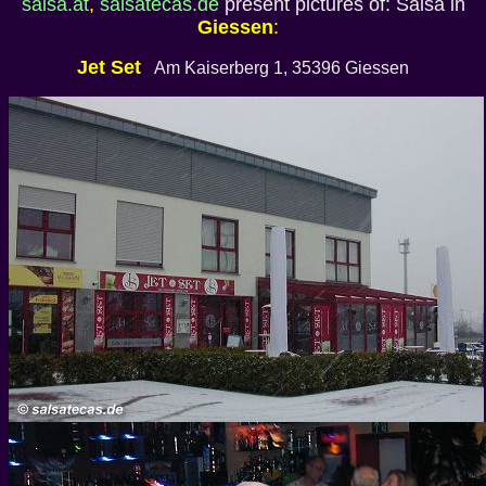
salsa.at
,
salsatecas.de
present pictures of: Salsa in
Giessen
:
Jet Set
Am Kaiserberg 1, 35396 Giessen