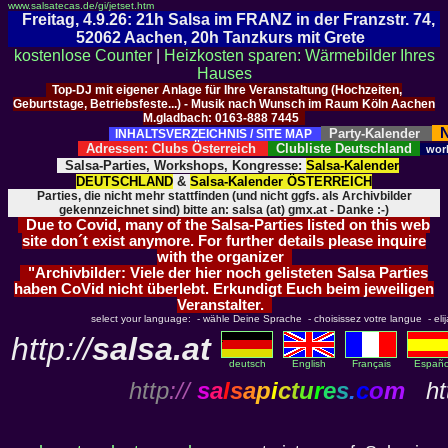
www.salsatecas.de/gi/jetset.htm
Freitag, 4.9.26: 21h Salsa im FRANZ in der Franzstr. 74,
52062 Aachen, 20h Tanzkurs mit Grete
kostenlose Counter
|
Heizkosten sparen: Wärmebilder Ihres
Hauses
Top-DJ mit eigener Anlage für Ihre Veranstaltung (Hochzeiten,
Geburtstage, Betriebsfeste...) - Musik nach Wunsch im Raum Köln Aachen
M.gladbach: 0163-888 7445
N
Party-Kalender
INHALTSVERZEICHNIS / SITE MAP
Adressen: Clubs Österreich
Clubliste Deutschland
wor
Salsa-Parties, Workshops, Kongresse:
Salsa-Kalender
DEUTSCHLAND
&
Salsa-Kalender ÖSTERREICH
Parties, die nicht mehr stattfinden (und nicht ggfs. als Archivbilder
gekennzeichnet sind) bitte an: salsa (at) gmx.at - Danke :-)
Due to Covid, many of the Salsa-Parties listed on this web
site don´t exist anymore. For further details please inquire
with the organizer
"Archivbilder: Viele der hier noch gelisteten Salsa Parties
haben CoVid nicht überlebt. Erkundigt Euch beim jeweiligen
Veranstalter.
select your language: - wähle Deine Sprache - choisissez votre langue - elija 
http://
salsa.at
deutsch
English
Français
Españo
http
://
s
a
l
s
a
p
i
c
t
u
r
e
s
.
c
o
m
htt