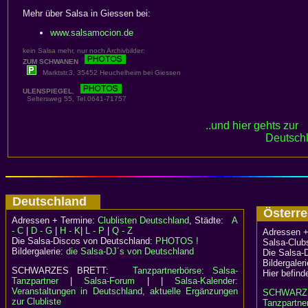
Mehr über Salsa in Giessen bei:
www.salsamocion.de
kein Salsa mehr, nur noch Archivbilder:
ZUM SCHWANEN
Marktstr.3, 35452 Heuchelheim bei Giessen
ULENSPIEGEL
,
Seltersweg 55, Tel.0641-71757
..und hier gehts zur
Deutschl
Deutschland
Österr
Adressen + Termine:
Clublisten Deutschland
, Städte:
A
- C
|
D - G
|
H - K
|
L - P
|
Q - Z
Adressen +
Die Salsa-Discos von Deutschland:
PHOTOS !
Salsa-Clubs
Bildergalerie:
die Salsa-DJ´s von Deutschland
Die Salsa-
Bildergaler
SCHWARZES BRETT:
Tanzpartnerbörse: Salsa-
Hier befind
Tanzpartner
|
Salsa-Forum
| |
Salsa-Kalender:
Veranstaltungen in Deutschland, aktuelle Ergänzungen
SCHWARZ
zur Clubliste
Tanzpartner