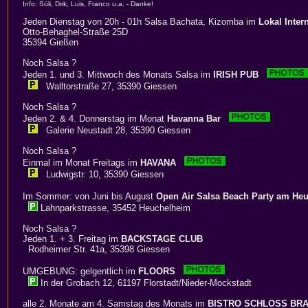
Info: Süli, Dirk, Luis, Franco u.a. - Danke!
Jeden Dienstag von 20h - 01h Salsa Bachata, Kizomba im
Lokal Inter
Otto-Behaghel-Straße 25D
35394 Gießen
Noch Salsa ?
Jeden 1. und 3. Mittwoch des Monats Salsa im
IRISH PUB
Walltorstraße 27, 35390 Giessen
Noch Salsa ?
Jeden 2. & 4. Donnerstag im Monat
Havanna Bar
Galerie Neustadt 28, 35390 Giessen
Noch Salsa ?
Einmal im Monat Freitags im
HAVANA
Ludwigstr. 10, 35390 Giessen
Im Sommer: von Juni bis August
Open Air Salsa Beach Party am Heu
Lahnparkstrasse, 35452 Heuchelheim
Noch Salsa ?
Jeden 1. + 3. Freitag im
BACKSTAGE CLUB
Rodheimer Str. 41a, 35398 Giessen
UMGEBUNG: gelgentlich im
FLOORS
In der Grobach 12, 61197 Florstadt/Nieder-Mockstadt
alle 2. Monate am 4. Samstag des Monats im
BISTRO SCHLOSS BR