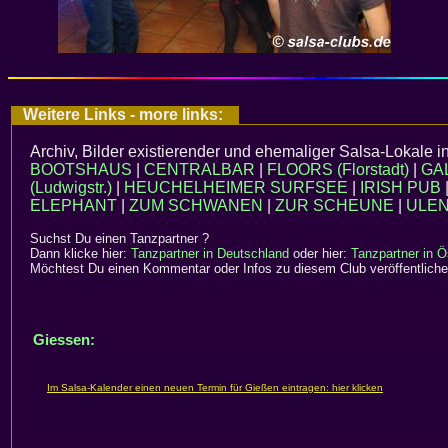
Weitere Links - more links:
Archiv, Bilder existierender und ehemaliger Salsa-Lokale i
BOOTSHAUS
|
CENTRALBAR
|
FLOORS (Florstadt)
|
GA
(Ludwigstr.)
|
HEUCHELHEIMER SURFSEE
|
IRISH PUB
ELEPHANT
|
ZUM SCHWANEN
|
ZUR SCHEUNE
|
ULEN
Suchst Du einen Tanzpartner ?
Dann klicke hier:
Tanzpartner in Deutschland
oder hier:
Tanzpartner in Ö
Möchtest Du einen Kommentar oder Infos zu diesem Club veröffentliche
Giessen: