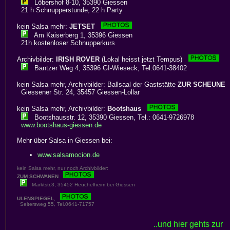
Löbershof 8-10, 35390 Giessen
21 h Schnupperstunde, 22 h Party
kein Salsa mehr:
JETSET
Am Kaiserberg 1, 35396 Giessen
21h kostenloser Schnupperkurs
Archivbilder:
IRISH ROVER
(Lokal heisst jetzt Tempus)
Bantzer Weg 4, 35396 GI-Wieseck, Tel:0641-38402
kein Salsa mehr, Archivbilder: Ballsaal der Gaststätte
ZUR SCHEUNE
Giessener Str. 24, 35457 Giessen-Lollar
kein Salsa mehr, Archivbilder:
Bootshaus
Bootshausstr. 12, 35390 Giessen, Tel.: 0641-9726978
www.bootshaus-giessen.de
Mehr über Salsa in Giessen bei:
www.salsamocion.de
kein Salsa mehr, nur noch Archivbilder:
ZUM SCHWANEN
Marktstr.3, 35452 Heuchelheim bei Giessen
ULENSPIEGEL
,
Seltersweg 55, Tel.0641-71757
..und hier gehts zur