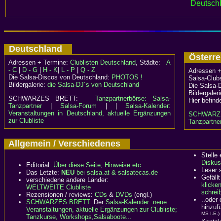
Deutschl
Deutschland
Österr
Adressen + Termine:
Clublisten Deutschland
, Städte:
A
- C
|
D - G
|
H - K
|
L - P
|
Q - Z
Adressen +
Die Salsa-Discos von Deutschland:
PHOTOS !
Salsa-Clubs
Bildergalerie:
die Salsa-DJ´s von Deutschland
Die Salsa-
Bildergaler
SCHWARZES BRETT:
Tanzpartnerbörse: Salsa-
Hier befind
Tanzpartner
|
Salsa-Forum
| |
Salsa-Kalender:
Veranstaltungen in Deutschland, aktuelle Ergänzungen
SCHWARZ
zur Clubliste
Tanzpartner
Allgemein / Verschiedenes
Stelle
Diskus
Editorial:
Über diese Seite, Hinweise etc..
Leser 
Das Letzte:
NEU
bei salsa.at & salsatecas.de
Gefällt
verschiedene andere Länder:
klicke
WELTWEITE Clubliste
schreib
Rezensionen / reviews:
CDs
&
DVDs
(engl.)
..oder
SCHWARZES BRETT:
Der
Salsa-Kalender: neue
hinzuf
Veranstaltungen, aktuelle Ergänzungen zur Clubliste;
MS I.E.)
Tanzkurse, Workshops,Salsaboote...