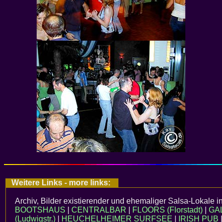
Weitere Links - more links:
Archiv, Bilder existierender und ehemaliger Salsa-Lokale i
BOOTSHAUS
|
CENTRALBAR
|
FLOORS (Florstadt)
|
GA
(Ludwigstr.)
|
HEUCHELHEIMER SURFSEE
|
IRISH PUB