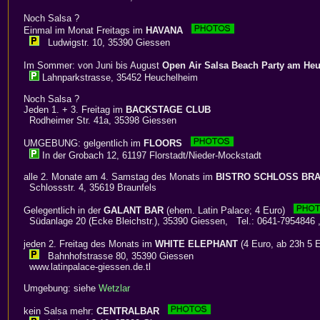
Noch Salsa ?
Einmal im Monat Freitags im
HAVANA
Ludwigstr. 10, 35390 Giessen
Im Sommer: von Juni bis August
Open Air Salsa Beach Party am Heu
Lahnparkstrasse, 35452 Heuchelheim
Noch Salsa ?
Jeden 1. + 3. Freitag im
BACKSTAGE CLUB
Rodheimer Str. 41a, 35398 Giessen
UMGEBUNG: gelgentlich im
FLOORS
In der Grobach 12, 61197 Florstadt/Nieder-Mockstadt
alle 2. Monate am 4. Samstag des Monats im
BISTRO SCHLOSS BR
Schlossstr. 4, 35619 Braunfels
Gelegentlich in der
GALANT BAR
(ehem. Latin Palace; 4 Euro)
Südanlage 20 (Ecke Bleichstr.), 35390 Giessen, Tel.: 0641-7954846 
jeden 2. Freitag des Monats im
WHITE ELEPHANT
(4 Euro, ab 23h 5
Bahnhofstrasse 80, 35390 Giessen
www.latinpalace-giessen.de.tl
Umgebung: siehe
Wetzlar
kein Salsa mehr:
CENTRALBAR