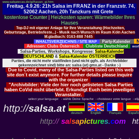
www.salsatecas.de/gi/havan_gi.htm
Freitag, 4.9.26: 21h Salsa im FRANZ in der Franzstr. 74,
52062 Aachen, 20h Tanzkurs mit Grete
kostenlose Counter
|
Heizkosten sparen: Wärmebilder Ihres
Hauses
Top-DJ mit eigener Anlage für Ihre Veranstaltung (Hochzeiten,
Geburtstage, Betriebsfeste...) - Musik nach Wunsch im Raum Köln Aachen
M.gladbach: 0163-888 7445
N
Party-Kalender
INHALTSVERZEICHNIS / SITE MAP
Adressen: Clubs Österreich
Clubliste Deutschland
wor
Salsa-Parties, Workshops, Kongresse:
Salsa-Kalender
DEUTSCHLAND
&
Salsa-Kalender ÖSTERREICH
Parties, die nicht mehr stattfinden (und nicht ggfs. als Archivbilder
gekennzeichnet sind) bitte an: salsa (at) gmx.at - Danke :-)
Due to Covid, many of the Salsa-Parties listed on this web
site don´t exist anymore. For further details please inquire
with the organizer
"Archivbilder: Viele der hier noch gelisteten Salsa Parties
haben CoVid nicht überlebt. Erkundigt Euch beim jeweiligen
Veranstalter.
select your language: - wähle Deine Sprache - choisissez votre langue - elija 
http://
salsa.at
deutsch
English
Français
Españo
http
://
s
a
l
s
a
p
i
c
t
u
r
e
s
.
c
o
m
htt