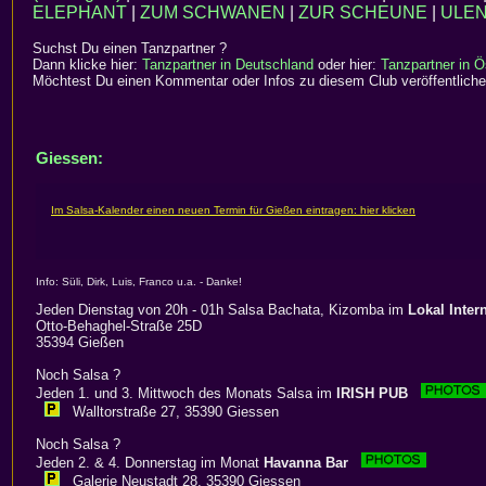
ELEPHANT
|
ZUM SCHWANEN
|
ZUR SCHEUNE
|
ULEN
Suchst Du einen Tanzpartner ?
Dann klicke hier:
Tanzpartner in Deutschland
oder hier:
Tanzpartner in Ö
Möchtest Du einen Kommentar oder Infos zu diesem Club veröffentliche
Giessen:
Info: Süli, Dirk, Luis, Franco u.a. - Danke!
Jeden Dienstag von 20h - 01h Salsa Bachata, Kizomba im
Lokal Inter
Otto-Behaghel-Straße 25D
35394 Gießen
Noch Salsa ?
Jeden 1. und 3. Mittwoch des Monats Salsa im
IRISH PUB
Walltorstraße 27, 35390 Giessen
Noch Salsa ?
Jeden 2. & 4. Donnerstag im Monat
Havanna Bar
Galerie Neustadt 28, 35390 Giessen