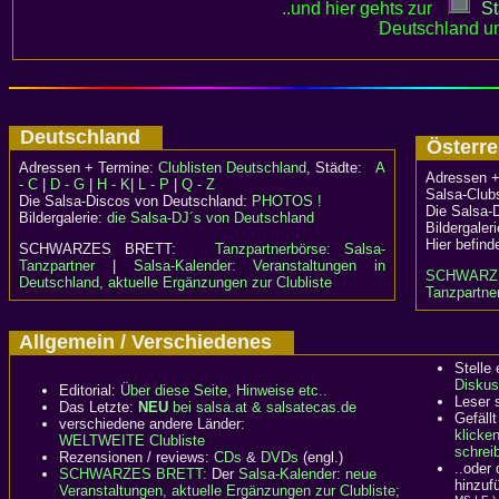
..und hier gehts zur
St
Deutschland un
Deutschland
Österr
Adressen + Termine:
Clublisten Deutschland
, Städte:
A
Adressen +
- C
|
D - G
|
H - K
|
L - P
|
Q - Z
Salsa-Clubs
Die Salsa-Discos von Deutschland:
PHOTOS !
Die Salsa-
Bildergalerie:
die Salsa-DJ´s von Deutschland
Bildergaler
Hier befind
SCHWARZES BRETT:
Tanzpartnerbörse: Salsa-
Tanzpartner
|
Salsa-Kalender: Veranstaltungen in
SCHWARZ
Deutschland, aktuelle Ergänzungen zur Clubliste
Tanzpartner
Allgemein / Verschiedenes
Stelle
Diskus
Editorial:
Über diese Seite, Hinweise etc..
Leser 
Das Letzte:
NEU
bei salsa.at & salsatecas.de
Gefällt
verschiedene andere Länder:
klicke
WELTWEITE Clubliste
schreib
Rezensionen / reviews:
CDs
&
DVDs
(engl.)
..oder
SCHWARZES BRETT:
Der
Salsa-Kalender: neue
hinzuf
Veranstaltungen, aktuelle Ergänzungen zur Clubliste;