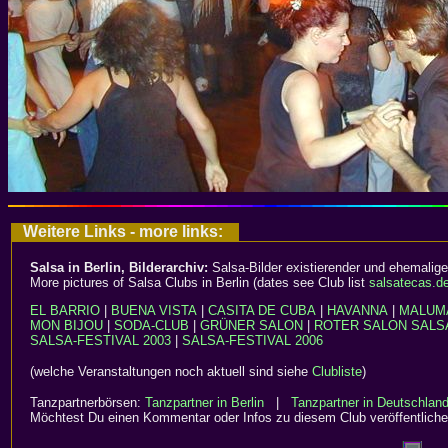
Weitere Links - more links:
Salsa in Berlin, Bilderarchiv:
Salsa-Bilder existierender und ehemalige
More pictures of Salsa Clubs in Berlin (dates see Club list
salsatecas.d
EL BARRIO
|
BUENA VISTA
|
CASITA DE CUBA
|
HAVANNA
|
MALUM
MON BIJOU
|
SODA-CLUB
|
GRÜNER SALON
|
ROTER SALON
SALS
SALSA-FESTIVAL 2003
|
SALSA-FESTIVAL 2006
(welche Veranstaltungen noch aktuell sind siehe
Clubliste
)
Tanzpartnerbörsen:
Tanzpartner in Berlin
|
Tanzpartner in Deutschlan
Möchtest Du einen Kommentar oder Infos zu diesem Club veröffentliche