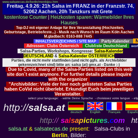
www.salsatecas.de/berlin/monbijou.htm
Freitag, 4.9.26: 21h Salsa im FRANZ in der Franzstr. 74,
52062 Aachen, 20h Tanzkurs mit Grete
kostenlose Counter
|
Heizkosten sparen: Wärmebilder Ihres
Hauses
Top-DJ mit eigener Anlage für Ihre Veranstaltung (Hochzeiten,
Geburtstage, Betriebsfeste...) - Musik nach Wunsch im Raum Köln Aachen
M.gladbach: 0163-888 7445
N
Party-Kalender
INHALTSVERZEICHNIS / SITE MAP
Adressen: Clubs Österreich
Clubliste Deutschland
wor
Salsa-Parties, Workshops, Kongresse:
Salsa-Kalender
DEUTSCHLAND
&
Salsa-Kalender ÖSTERREICH
Parties, die nicht mehr stattfinden (und nicht ggfs. als Archivbilder
gekennzeichnet sind) bitte an: salsa (at) gmx.at - Danke :-)
Due to Covid, many of the Salsa-Parties listed on this web
site don´t exist anymore. For further details please inquire
with the organizer
"Archivbilder: Viele der hier noch gelisteten Salsa Parties
haben CoVid nicht überlebt. Erkundigt Euch beim jeweiligen
Veranstalter.
select your language: - wähle Deine Sprache - choisissez votre langue - elija 
http://
salsa.at
deutsch
English
Français
Españo
http
://
s
a
l
s
a
p
i
c
t
u
r
e
s
.
c
o
m
htt
salsa.at
&
salsatecas.de
present:
Salsa-Clubs in
Berlin
, Bilder: