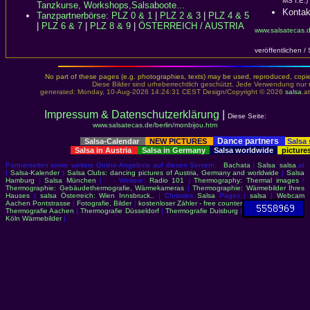
MS I.E.)
Tanzkurse, Workshops,Salsaboote...
Kontak
Tanzpartnerbörse
:
PLZ 0 & 1
|
PLZ 2 & 3
|
PLZ 4 & 5
|
PLZ 6 & 7
|
PLZ 8 & 9
|
ÖSTERREICH / AUSTRIA
www.salsatecas.d
veröffentlichen /
No part of these pages (e.g. photographies, texts) may be used, reproduced, copied,
Diese Bilder sind urheberrechtlich geschützt. Jede Verwendung nur 
generated: Monday, 10-Aug-2026 14:24:31 CEST Design/Copyright © 2026
salsa
.a
Impressum & Datenschutzerklärung
|
Diese Seite:
www.salsatecas.de/berlin/monbijou.htm
Dance partners
Salsa-Calendar
NEW PICTURES
Salsa
Salsa in Austria
Salsa in Germany
Salsa worldwide
picture
Partnerseiten sowie weitere Online-Angebote auf diesen Servern:
Bachata
|
Salsa
:
salsa
.at
|
Salsa-Kalender
|
Salsa Clubs: dancing pictures of Austria, Germany and worldwide
|
Salsa
Hamburg
|
Salsa München
| - Weitere:
Radio 101
|
Thermography: Thermal images
/
Thermographie: Gebäudethermografie, Wärmekameras
|
Thermographie: Wärmebilder Ihres
Hauses
|
salsa Österreich: Wien Innsbruck..
| Chrissies
Salsa
Pages |
salsa
|
Webcam
Aachen Pontstrasse
|
Fotografie, Bilder
|
kostenloser Zähler - free counter
Thermografie Aachen
|
Thermografie Düsseldorf
|
Thermografie Duisburg
|
Köln Wärmebilder
|