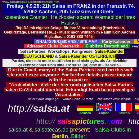
www.salsatecas.de/berlin/festival06.htm
Freitag, 4.9.26: 21h Salsa im FRANZ in der Franzstr. 74,
52062 Aachen, 20h Tanzkurs mit Grete
kostenlose Counter
|
Heizkosten sparen: Wärmebilder Ihres
Hauses
Top-DJ mit eigener Anlage für Ihre Veranstaltung (Hochzeiten,
Geburtstage, Betriebsfeste...) - Musik nach Wunsch im Raum Köln Aachen
M.gladbach: 0163-888 7445
N
Party-Kalender
INHALTSVERZEICHNIS / SITE MAP
Adressen: Clubs Österreich
Clubliste Deutschland
wor
Salsa-Parties, Workshops, Kongresse:
Salsa-Kalender
DEUTSCHLAND
&
Salsa-Kalender ÖSTERREICH
Parties, die nicht mehr stattfinden (und nicht ggfs. als Archivbilder
gekennzeichnet sind) bitte an: salsa (at) gmx.at - Danke :-)
Due to Covid, many of the Salsa-Parties listed on this web
site don´t exist anymore. For further details please inquire
with the organizer
"Archivbilder: Viele der hier noch gelisteten Salsa Parties
haben CoVid nicht überlebt. Erkundigt Euch beim jeweiligen
Veranstalter.
select your language: - wähle Deine Sprache - choisissez votre langue - elija 
http://
salsa.at
deutsch
English
Français
E
http
://
s
a
l
s
a
p
i
c
t
u
r
e
s
.
c
o
m
http
salsa.at
&
salsatecas.de
present:
Salsa-Clubs in
Berlin
, Bilder: