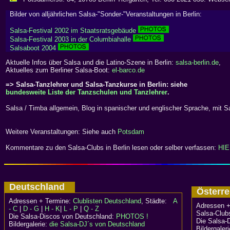
Bilder von alljährlichen Salsa-"Sonder-"Veranstaltungen in Berlin:
Salsa-Festival 2002 im Staatsratsgebäude
Salsa-Festival 2003 in der Columbiahalle
Salsaboot 2004
Aktuelle Infos über Salsa und die Latino-Szene in Berlin:
salsa-berlin.de
,
Aktuelles zum Berliner Salsa-Boot:
el-barco.de
=> Salsa-Tanzlehrer und Salsa-Tanzkurse in Berlin: siehe
bundesweite Liste der Tanzschulen und Tanzlehrer
.
Salsa / Timba allgemein, Blog in spanischer und englischer Sprache, mit S
Weitere Veranstaltungen: Siehe auch
Potsdam
Kommentare zu den Salsa-Clubs in Berlin lesen oder selber verfassen:
HIE
Deutschland
Österr
Adressen + Termine:
Clublisten Deutschland
, Städte:
A
Adressen +
- C
|
D - G
|
H - K
|
L - P
|
Q - Z
Salsa-Clubs
Die Salsa-Discos von Deutschland:
PHOTOS !
Die Salsa-
Bildergalerie:
die Salsa-DJ´s von Deutschland
Bildergaler