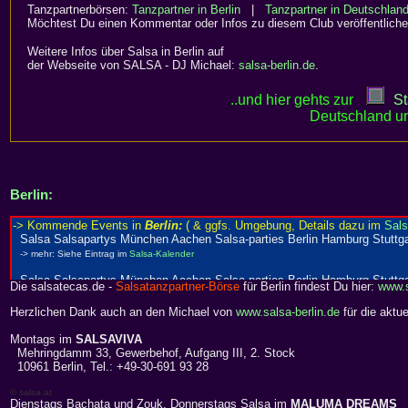
Tanzpartnerbörsen:
Tanzpartner in Berlin
|
Tanzpartner in Deutschlan
Möchtest Du einen Kommentar oder Infos zu diesem Club veröffentliche
Weitere Infos über Salsa in Berlin auf
der Webseite von SALSA - DJ Michael:
salsa-berlin.de
.
..und hier gehts zur
St
Deutschland un
Berlin:
Die salsatecas.de -
Salsatanzpartner-Börse
für Berlin findest Du hier:
www.s
Herzlichen Dank auch an den Michael von
www.salsa-berlin.de
für die aktue
Montags im
SALSAVIVA
Mehringdamm 33, Gewerbehof, Aufgang III, 2. Stock
10961 Berlin, Tel.: +49-30-691 93 28
© salsa.at
Dienstags Bachata und Zouk, Donnerstags Salsa im
MALUMA DREAMS