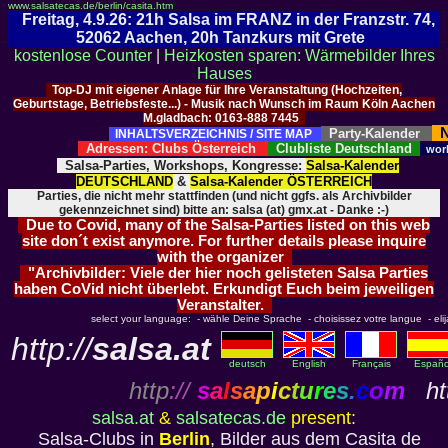
www.salsatecas.de/berlin/casita.htm
Freitag, 4.9.26: 21h Salsa im FRANZ in der Franzstr. 74,
52062 Aachen, 20h Tanzkurs mit Grete
kostenlose Counter
|
Heizkosten sparen: Wärmebilder Ihres
Hauses
Top-DJ mit eigener Anlage für Ihre Veranstaltung (Hochzeiten,
Geburtstage, Betriebsfeste...) - Musik nach Wunsch im Raum Köln Aachen
M.gladbach: 0163-888 7445
N
Party-Kalender
INHALTSVERZEICHNIS / SITE MAP
Adressen: Clubs Österreich
Clubliste Deutschland
wor
Salsa-Parties, Workshops, Kongresse:
Salsa-Kalender
DEUTSCHLAND
&
Salsa-Kalender ÖSTERREICH
Parties, die nicht mehr stattfinden (und nicht ggfs. als Archivbilder
gekennzeichnet sind) bitte an: salsa (at) gmx.at - Danke :-)
Due to Covid, many of the Salsa-Parties listed on this web
site don´t exist anymore. For further details please inquire
with the organizer
"Archivbilder: Viele der hier noch gelisteten Salsa Parties
haben CoVid nicht überlebt. Erkundigt Euch beim jeweiligen
Veranstalter.
select your language: - wähle Deine Sprache - choisissez votre langue - elija 
http://
salsa.at
deutsch
English
Français
Españo
http
://
s
a
l
s
a
p
i
c
t
u
r
e
s
.
c
o
m
htt
salsa.at
&
salsatecas.de
present:
Salsa-Clubs in
Berlin
, Bilder aus dem Casita de