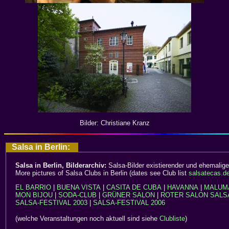
Bilder: Christiane Kranz
Salsa in Berlin:
Salsa in Berlin, Bilderarchiv:
Salsa-Bilder existierender und ehemalige
More pictures of Salsa Clubs in Berlin (dates see Club list
salsatecas.d
EL BARRIO
|
BUENA VISTA
|
CASITA DE CUBA
|
HAVANNA
|
MALUM
MON BIJOU
|
SODA-CLUB
|
GRÜNER SALON
|
ROTER SALON
SALS
SALSA-FESTIVAL 2003
|
SALSA-FESTIVAL 2006
(welche Veranstaltungen noch aktuell sind siehe
Clubliste
)