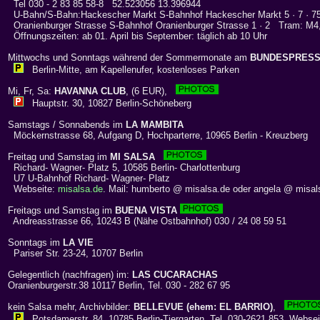
Tel 030 - 2 83 85 58-8 52.523056 13.396944
U-Bahn/S-Bahn:Hackescher Markt S-Bahnhof Hackescher Markt 5 · 7 · 75
Oranienburger Strasse S-Bahnhof Oranienburger Strasse 1 · 2 Tram: M4
Öffnungszeiten: ab 01. April bis September: täglich ab 10 Uhr
Mittwochs und Sonntags während der Sommermonate am
BUNDESPRES
Berlin-Mitte, am Kapellenufer, kostenloses Parken
Mi, Fr, Sa:
HAVANNA CLUB
, (6 EUR),
Hauptstr. 30, 10827 Berlin-Schöneberg
Samstags / Sonnabends im
LA MAMBITA
Möckernstrasse 68, Aufgang D, Hochparterre, 10965 Berlin - Kreuzberg
Freitag und Samstag im
MI SALSA
Richard- Wagner- Platz 5, 10585 Berlin- Charlottenburg
U7 U-Bahnhof Richard- Wagner- Platz
Webseite:
misalsa.de
. Mail: humberto @ misalsa.de oder angela @ misal
Freitags und Samstag im
BUENA VISTA
Andreasstrasse 66, 10243 B (Nähe Ostbahnhof) 030 / 24 08 59 51
Sonntags im
LA VIE
Pariser Str. 23-24, 10707 Berlin
Gelegentlich (nachfragen) im:
LAS CUCARACHAS
Oranienburgerstr.38 10117 Berlin, Tel. 030 - 282 67 95
kein Salsa mehr, Archivbilder:
BELLEVUE (ehem: EL BARRIO)
,
Potsdamerstr. 84, 10785 Berlin-Tiergarten, Tel. 030-2621 853. Webse