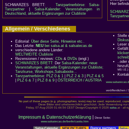
Hier befind
SCHWARZES BRETT:
Tanzpartnerbörse: Salsa-
Tanzpartner
|
Salsa-Kalender: Veranstaltungen in
SCHWARZ
Deutschland, aktuelle Ergänzungen zur Clubliste
Tanzpartner
Allgemein / Verschiedenes
Stelle
Diskus
Editorial:
Über diese Seite, Hinweise etc..
Leser 
Das Letzte:
NEU
bei salsa.at & salsatecas.de
Gefällt
verschiedene andere Länder:
klicke
WELTWEITE Clubliste
schreib
Rezensionen / reviews:
CDs
&
DVDs
(engl.)
..oder
SCHWARZES BRETT:
Der
Salsa-Kalender: neue
hinzuf
Veranstaltungen, aktuelle Ergänzungen zur Clubliste;
MS I.E.)
Tanzkurse, Workshops,Salsaboote...
Kontak
Tanzpartnerbörse
:
PLZ 0 & 1
|
PLZ 2 & 3
|
PLZ 4 & 5
|
PLZ 6 & 7
|
PLZ 8 & 9
|
ÖSTERREICH / AUSTRIA
www.salsatecas.d
veröffentlichen /
No part of these pages (e.g. photographies, texts) may be used, reproduced, copied,
Diese Bilder sind urheberrechtlich geschützt. Jede Verwendung nur 
Friday, 07-Aug-2026 01:44:54 CEST Design/Copyright © 2026
salsa
.at - all 
Impressum & Datenschutzerklärung
|
Diese Seite:
www.salsatecas.de/berlin/casita.htm
Dance partners
Salsa-Calendar
NEW PICTURES
Salsa