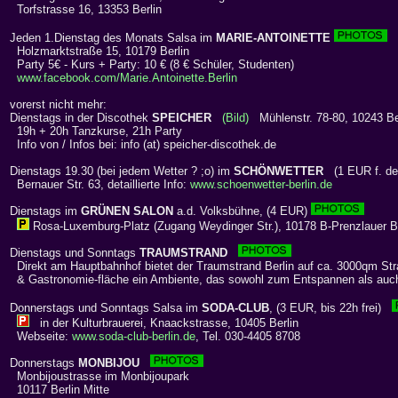
Torfstrasse 16, 13353 Berlin
Jeden 1.Dienstag des Monats Salsa im
MARIE-ANTOINETTE
Holzmarktstraße 15, 10179 Berlin
Party 5€ - Kurs + Party: 10 € (8 € Schüler, Studenten)
www.facebook.com/Marie.Antoinette.Berlin
vorerst nicht mehr:
Dienstags in der Discothek
SPEICHER
(Bild)
Mühlenstr. 78-80, 10243 Berl
19h + 20h Tanzkurse, 21h Party
Info von / Infos bei: info (at) speicher-discothek.de
Dienstags 19.30 (bei jedem Wetter ? ;o) im
SCHÖNWETTER
(1 EUR f. de
Bernauer Str. 63, detaillierte Info:
www.schoenwetter-berlin.de
Dienstags im
GRÜNEN SALON
a.d. Volksbühne, (4 EUR)
Rosa-Luxemburg-Platz (Zugang Weydinger Str.), 10178 B-Prenzlauer B
Dienstags und Sonntags
TRAUMSTRAND
Direkt am Hauptbahnhof bietet der Traumstrand Berlin auf ca. 3000qm St
& Gastronomie-fläche ein Ambiente, das sowohl zum Entspannen als auch
Donnerstags und Sonntags Salsa im
SODA-CLUB
, (3 EUR, bis 22h frei)
in der Kulturbrauerei, Knaackstrasse, 10405 Berlin
Webseite:
www.soda-club-berlin.de
, Tel. 030-4405 8708
Donnerstags
MONBIJOU
Monbijoustrasse im Monbijoupark
10117 Berlin Mitte