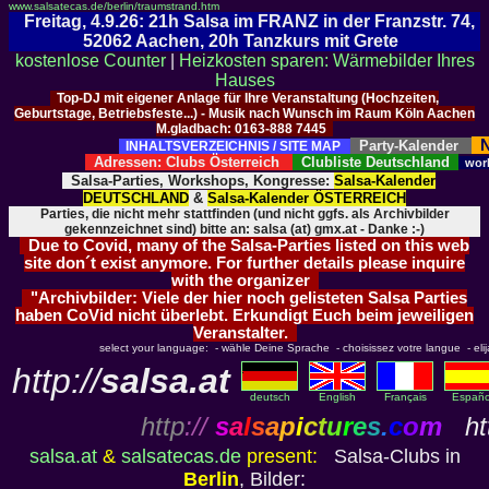
www.salsatecas.de/berlin/traumstrand.htm
Freitag, 4.9.26: 21h Salsa im FRANZ in der Franzstr. 74,
52062 Aachen, 20h Tanzkurs mit Grete
kostenlose Counter
|
Heizkosten sparen: Wärmebilder Ihres
Hauses
Top-DJ mit eigener Anlage für Ihre Veranstaltung (Hochzeiten,
Geburtstage, Betriebsfeste...) - Musik nach Wunsch im Raum Köln Aachen
M.gladbach: 0163-888 7445
N
Party-Kalender
INHALTSVERZEICHNIS / SITE MAP
Adressen: Clubs Österreich
Clubliste Deutschland
wor
Salsa-Parties, Workshops, Kongresse:
Salsa-Kalender
DEUTSCHLAND
&
Salsa-Kalender ÖSTERREICH
Parties, die nicht mehr stattfinden (und nicht ggfs. als Archivbilder
gekennzeichnet sind) bitte an: salsa (at) gmx.at - Danke :-)
Due to Covid, many of the Salsa-Parties listed on this web
site don´t exist anymore. For further details please inquire
with the organizer
"Archivbilder: Viele der hier noch gelisteten Salsa Parties
haben CoVid nicht überlebt. Erkundigt Euch beim jeweiligen
Veranstalter.
select your language: - wähle Deine Sprache - choisissez votre langue - elija 
http://
salsa.at
deutsch
English
Français
Españo
http
://
s
a
l
s
a
p
i
c
t
u
r
e
s
.
c
o
m
htt
salsa.at
&
salsatecas.de
present:
Salsa-Clubs in
Berlin
, Bilder: