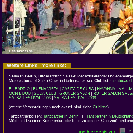
Weitere Links - more links:
Salsa in Berlin, Bilderarchiv:
Salsa-Bilder existierender und ehemalige
More pictures of Salsa Clubs in Berlin (dates see Club list
salsatecas.d
EL BARRIO
|
BUENA VISTA
|
CASITA DE CUBA
|
HAVANNA
|
MALUM
MON BIJOU
|
SODA-CLUB
|
GRÜNER SALON
|
ROTER SALON
SALS
SALSA-FESTIVAL 2003
|
SALSA-FESTIVAL 2006
(welche Veranstaltungen noch aktuell sind siehe
Clubliste
)
Tanzpartnerbörsen:
Tanzpartner in Berlin
|
Tanzpartner in Deutschlan
Möchtest Du einen Kommentar oder Infos zu diesem Club veröffentliche
..und hier gehts zur
St