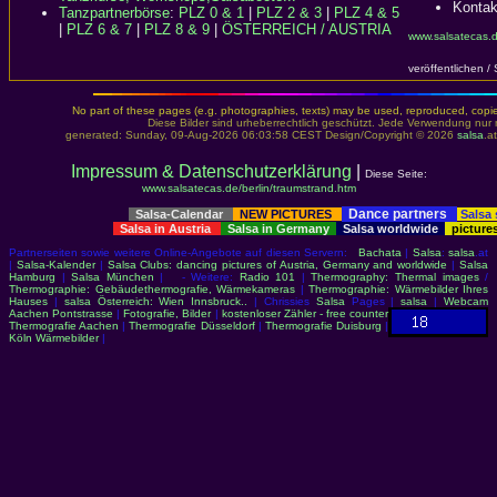
Kontak
Tanzpartnerbörse
:
PLZ 0 & 1
|
PLZ 2 & 3
|
PLZ 4 & 5
|
PLZ 6 & 7
|
PLZ 8 & 9
|
ÖSTERREICH / AUSTRIA
www.salsatecas.d
veröffentlichen /
No part of these pages (e.g. photographies, texts) may be used, reproduced, copied,
Diese Bilder sind urheberrechtlich geschützt. Jede Verwendung nur 
generated: Sunday, 09-Aug-2026 06:03:58 CEST Design/Copyright © 2026
salsa
.at
Impressum & Datenschutzerklärung
|
Diese Seite:
www.salsatecas.de/berlin/traumstrand.htm
Dance partners
Salsa-Calendar
NEW PICTURES
Salsa
Salsa in Austria
Salsa in Germany
Salsa worldwide
picture
Partnerseiten sowie weitere Online-Angebote auf diesen Servern:
Bachata
|
Salsa
:
salsa
.at
|
Salsa-Kalender
|
Salsa Clubs: dancing pictures of Austria, Germany and worldwide
|
Salsa
Hamburg
|
Salsa München
| - Weitere:
Radio 101
|
Thermography: Thermal images
/
Thermographie: Gebäudethermografie, Wärmekameras
|
Thermographie: Wärmebilder Ihres
Hauses
|
salsa Österreich: Wien Innsbruck..
| Chrissies
Salsa
Pages |
salsa
|
Webcam
Aachen Pontstrasse
|
Fotografie, Bilder
|
kostenloser Zähler - free counter
Thermografie Aachen
|
Thermografie Düsseldorf
|
Thermografie Duisburg
|
Köln Wärmebilder
|