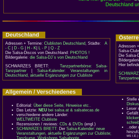
Deutschland un
Deutschland
Österr
Adressen + Termine:
Clublisten Deutschland
, Städte:
A
Adressen +
- C
|
D - G
|
H - K
|
L - P
|
Q - Z
Salsa-Clubs
Die Salsa-Discos von Deutschland:
PHOTOS !
Die Salsa-
Bildergalerie:
die Salsa-DJ´s von Deutschland
Bildergaler
Hier befind
SCHWARZES BRETT:
Tanzpartnerbörse: Salsa-
Tanzpartner
|
Salsa-Kalender: Veranstaltungen in
SCHWARZ
Deutschland, aktuelle Ergänzungen zur Clubliste
Tanzpartner
Allgemein / Verschiedenes
Stelle
Diskus
Editorial:
Über diese Seite, Hinweise etc..
Leser 
Das Letzte:
NEU
bei salsa.at & salsatecas.de
Gefällt
verschiedene andere Länder:
klicke
WELTWEITE Clubliste
schreib
Rezensionen / reviews:
CDs
&
DVDs
(engl.)
..oder
SCHWARZES BRETT:
Der
Salsa-Kalender: neue
hinzuf
Veranstaltungen, aktuelle Ergänzungen zur Clubliste;
MS I.E.)
Tanzkurse, Workshops,Salsaboote...