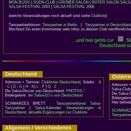
MON BIJOU
|
SODA-CLUB
|
GRÜNER SALON
|
ROTER SALON
SALS
SALSA-FESTIVAL 2003
|
SALSA-FESTIVAL 2006
(welche Veranstaltungen noch aktuell sind siehe
Clubliste
)
Tanzpartnerbörsen:
Tanzpartner in Berlin
|
Tanzpartner in Deutschlan
Möchtest Du einen Kommentar oder Infos zu diesem Club veröffentliche
..und hier gehts zur
St
Deutschland un
Deutschland
Österr
Adressen + Termine:
Clublisten Deutschland
, Städte:
A
Adressen +
- C
|
D - G
|
H - K
|
L - P
|
Q - Z
Salsa-Clubs
Die Salsa-Discos von Deutschland:
PHOTOS !
Die Salsa-
Bildergalerie:
die Salsa-DJ´s von Deutschland
Bildergaler
Hier befind
SCHWARZES BRETT:
Tanzpartnerbörse: Salsa-
Tanzpartner
|
Salsa-Kalender: Veranstaltungen in
SCHWARZ
Deutschland, aktuelle Ergänzungen zur Clubliste
Tanzpartner
Allgemein / Verschiedenes