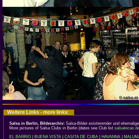
Weitere Links - more links:
Salsa in Berlin, Bilderarchiv:
Salsa-Bilder existierender und ehemalige
More pictures of Salsa Clubs in Berlin (dates see Club list
salsatecas.d
EL BARRIO
|
BUENA VISTA
|
CASITA DE CUBA
|
HAVANNA
|
MALUM