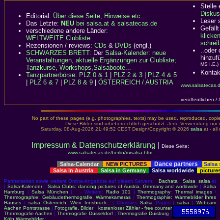
Stelle
Diskus
Editorial:
Über diese Seite, Hinweise etc..
Leser 
Das Letzte:
NEU
bei salsa.at & salsatecas.de
Gefällt
verschiedene andere Länder:
klicke
WELTWEITE Clubliste
schreib
Rezensionen / reviews:
CDs
&
DVDs
(engl.)
..oder
SCHWARZES BRETT:
Der
Salsa-Kalender: neue
hinzuf
Veranstaltungen, aktuelle Ergänzungen zur Clubliste;
MS I.E.)
Tanzkurse, Workshops,Salsaboote...
Kontak
Tanzpartnerbörse
:
PLZ 0 & 1
|
PLZ 2 & 3
|
PLZ 4 & 5
|
PLZ 6 & 7
|
PLZ 8 & 9
|
ÖSTERREICH / AUSTRIA
www.salsatecas.d
veröffentlichen /
No part of these pages (e.g. photographies, texts) may be used, reproduced, copied,
Diese Bilder sind urheberrechtlich geschützt. Jede Verwendung nur 
Saturday, 08-Aug-2026 21:49:52 CEST Design/Copyright © 2026
salsa
.at - al
Impressum & Datenschutzerklärung
|
Diese Seite:
www.salsatecas.de/berlin/misalsa.htm
Dance partners
Salsa-Calendar
NEW PICTURES
Salsa
Salsa in Austria
Salsa in Germany
Salsa worldwide
picture
Partnerseiten sowie weitere Online-Angebote auf diesen Servern:
Bachata
|
Salsa
:
salsa
.at
|
Salsa-Kalender
|
Salsa Clubs: dancing pictures of Austria, Germany and worldwide
|
Salsa
Hamburg
|
Salsa München
| - Weitere:
Radio 101
|
Thermography: Thermal images
/
Thermographie: Gebäudethermografie, Wärmekameras
|
Thermographie: Wärmebilder Ihres
Hauses
|
salsa Österreich: Wien Innsbruck..
| Chrissies
Salsa
Pages |
salsa
|
Webcam
Aachen Pontstrasse
|
Fotografie, Bilder
|
kostenloser Zähler - free counter
Thermografie Aachen
|
Thermografie Düsseldorf
|
Thermografie Duisburg
|
Köln Wärmebilder
|