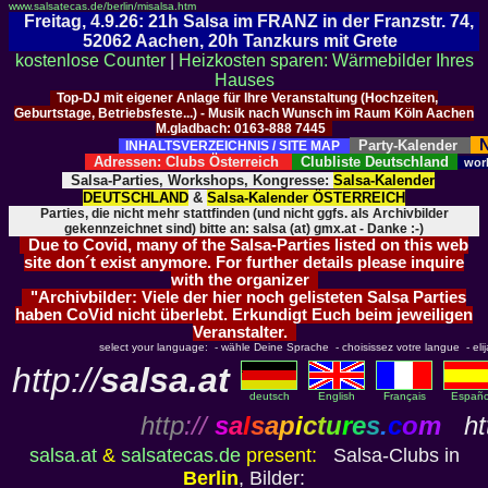
www.salsatecas.de/berlin/misalsa.htm
Freitag, 4.9.26: 21h Salsa im FRANZ in der Franzstr. 74,
52062 Aachen, 20h Tanzkurs mit Grete
kostenlose Counter
|
Heizkosten sparen: Wärmebilder Ihres
Hauses
Top-DJ mit eigener Anlage für Ihre Veranstaltung (Hochzeiten,
Geburtstage, Betriebsfeste...) - Musik nach Wunsch im Raum Köln Aachen
M.gladbach: 0163-888 7445
N
Party-Kalender
INHALTSVERZEICHNIS / SITE MAP
Adressen: Clubs Österreich
Clubliste Deutschland
wor
Salsa-Parties, Workshops, Kongresse:
Salsa-Kalender
DEUTSCHLAND
&
Salsa-Kalender ÖSTERREICH
Parties, die nicht mehr stattfinden (und nicht ggfs. als Archivbilder
gekennzeichnet sind) bitte an: salsa (at) gmx.at - Danke :-)
Due to Covid, many of the Salsa-Parties listed on this web
site don´t exist anymore. For further details please inquire
with the organizer
"Archivbilder: Viele der hier noch gelisteten Salsa Parties
haben CoVid nicht überlebt. Erkundigt Euch beim jeweiligen
Veranstalter.
select your language: - wähle Deine Sprache - choisissez votre langue - elija 
http://
salsa.at
deutsch
English
Français
Españo
http
://
s
a
l
s
a
p
i
c
t
u
r
e
s
.
c
o
m
htt
salsa.at
&
salsatecas.de
present:
Salsa-Clubs in
Berlin
, Bilder: