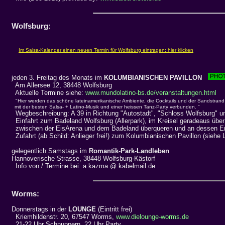
Wolfsburg:
jeden 3. Freitag des Monats im
KOLUMBIANISCHEN PAVILLON
Am Allersee 12, 38448 Wolfsburg
Aktuelle Termine siehe:
www.mundolatino-bs.de/veranstaltungen.html
"Hier werden das schöne lateinamerikanische Ambiente, die Cocktails und der Sandstrand
mit der besten Salsa- + Latino-Musik und einer heissen Tanz-Party verbunden. "
Wegbeschreibung: A 39 in Richtung "Autostadt", "Schloss Wolfsburg" un
Einfahrt zum Badeland Wolfsburg (Allerpark), im Kreisel geradeaus über 
zwischen der EisArena und dem Badeland überqueren und an dessen Ende
Zufahrt (ab Schild: Anlieger frei!) zum Kolumbianischen Pavillon (siehe 
gelegentlich Samstags im
Romantik-Park-Landleben
Hannoverische Strasse, 38448 Wolfsburg-Kästorf
Info von / Termine bei: a.kazma @ kabelmail.de
Worms:
Donnerstags in der
LOUNGE
(Eintritt frei)
Kriemhildenstr. 20, 67547 Worms,
www.dielounge-worms.de
21-22 Uhr Schnuppern, 22 Uhr Party