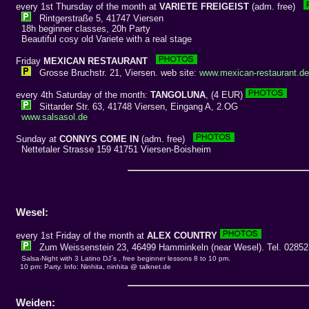
every 1st Thursday of the month at
VARIETE FREIGEIST
(adm. free)
Rintgerstraße 5, 41747 Viersen
18h beginner classes, 20h Party
Beautiful cosy old Variete with a real stage
Friday
MEXICAN RESTAURANT
Grosse Bruchstr. 21, Viersen. web site:
www.mexican-restaurant.de
every 4th Saturday of the month:
TANGOLUNA
, (4 EUR)
Sittarder Str. 63, 41748 Viersen, Eingang A, 2.OG
www.salsasol.de
Sunday at
CONNYS COME IN
(adm. free)
Nettetaler Strasse 159 41751 Viersen-Boisheim
Wesel:
every 1st Friday of the month at
ALEX COUNTRY
Zum Weissenstein 23, 46499 Hamminkeln (near Wesel). Tel. 02852
Salsa-Night with 3 Latino DJ´s , free beginner lessons 8 to 10 pm.
10 pm: Party. Info: Ninhita, ninhita @ talknet.de
Weiden: