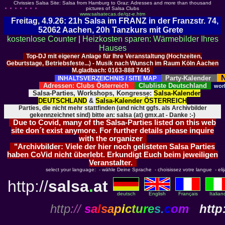
Chrissies Salsa Site: Salsa from Hamburg to Graz: Adresses and more than thousand
pictures of Salsa Clubs
www.salsatecas.de/qz-e.htm
Freitag, 4.9.26: 21h Salsa im FRANZ in der Franzstr. 74,
52062 Aachen, 20h Tanzkurs mit Grete
kostenlose Counter
|
Heizkosten sparen: Wärmebilder Ihres
Hauses
Top-DJ mit eigener Anlage für Ihre Veranstaltung (Hochzeiten,
Geburtstage, Betriebsfeste...) - Musik nach Wunsch im Raum Köln Aachen
M.gladbach: 0163-888 7445
N
Party-Kalender
INHALTSVERZEICHNIS / SITE MAP
Adressen: Clubs Österreich
Clubliste Deutschland
wor
Salsa-Parties, Workshops, Kongresse:
Salsa-Kalender
DEUTSCHLAND
&
Salsa-Kalender ÖSTERREICH
Parties, die nicht mehr stattfinden (und nicht ggfs. als Archivbilder
gekennzeichnet sind) bitte an: salsa (at) gmx.at - Danke :-)
Due to Covid, many of the Salsa-Parties listed on this web
site don´t exist anymore. For further details please inquire
with the organizer
"Archivbilder: Viele der hier noch gelisteten Salsa Parties
haben CoVid nicht überlebt. Erkundigt Euch beim jeweiligen
Veranstalter.
select your language: - wähle Deine Sprache - choisissez votre langue - elija 
http://
salsa
.
at
deutsch
English
Français
Italian
http
://
s
a
l
s
a
p
i
c
t
u
r
e
s
.
c
o
m
http: