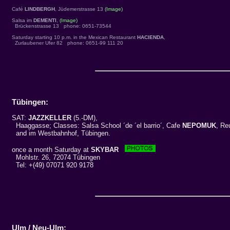
Café
LINDBERGH
, Jüdemerstrasse 13
(Image)
Salsa im
DEMENTI
,
(Image)
Brückenstrasse 13 phone: 0651-73544
Saturday starting 10 p.m. in the Mexican Restaurant
HACIENDA
,
Zurlaubener Ufer 82 phone: 0651-99 111 20
Tübingen:
SAT:
JAZZKELLER
(5.-DM),
Haaggasse; Classes: Salsa School ´de ´el barrio´, Cafe
NEPOMUK
, Re
and im Westbahnhof, Tübingen.
once a month Saturday at
SKYBAR
Mohlstr. 26, 72074 Tübingen
Tel: +(49) 07071 920 9178
Ulm / Neu-Ulm: