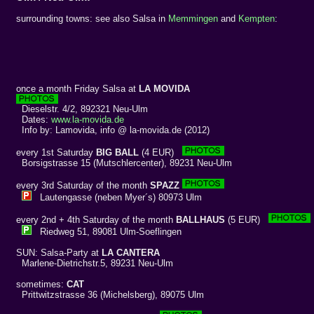
surrounding towns: see also Salsa in
Memmingen
and
Kempten
:
once a month Friday Salsa at
LA MOVIDA
Dieselstr. 4/2, 892321 Neu-Ulm
Dates:
www.la-movida.de
Info by: Lamovida, info @ la-movida.de (2012)
every 1st Saturday
BIG BALL
(4 EUR)
Borsigstrasse 15 (Mutschlercenter), 89231 Neu-Ulm
every 3rd Saturday of the month
SPAZZ
Lautengasse (neben Myer´s) 80973 Ulm
every 2nd + 4th Saturday of the month
BALLHAUS
(5 EUR)
Riedweg 51, 89081 Ulm-Soeflingen
SUN: Salsa-Party at
LA CANTERA
Marlene-Dietrichstr.5, 89231 Neu-Ulm
sometimes:
CAT
Prittwitzstrasse 36 (Michelsberg), 89075 Ulm