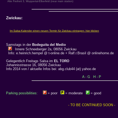
Alte Freiheit 3, Wuppertal-Elberfeld (near main station)
Zwickau:
Samstags in der
Bodeguita del Medio
Innere Schneeberger 2a, 08056 Zwickau
Info: e.heinrich.hempel @ t-online.de + Ralf.r.Brasil @ onlinehome.de
Gelegentlich Freitags Salsa im
EL TORO
Johannisstrasse 16, 08056 Zwickau
Info 2014 von / aktuelle Infos bei: abg.club44 (at) yahoo.de
A - G
H - P
Parking possibilities:
= poor
= moderate
= good
- TO BE CONTINUED SOON -