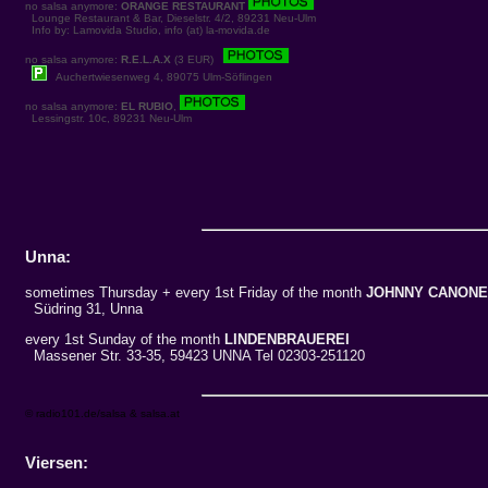
no salsa anymore:
ORANGE RESTAURANT
Lounge Restaurant & Bar, Dieselstr. 4/2, 89231 Neu-Ulm
Info by: Lamovida Studio, info (at) la-movida.de
no salsa anymore:
R.E.L.A.X
(3 EUR)
Auchertwiesenweg 4, 89075 Ulm-Söflingen
no salsa anymore:
EL RUBIO
,
Lessingstr. 10c, 89231 Neu-Ulm
Unna:
sometimes Thursday + every 1st Friday of the month
JOHNNY CANONE
Südring 31, Unna
every 1st Sunday of the month
LINDENBRAUEREI
Massener Str. 33-35, 59423 UNNA Tel 02303-251120
© radio101.de/salsa & salsa.at
Viersen: