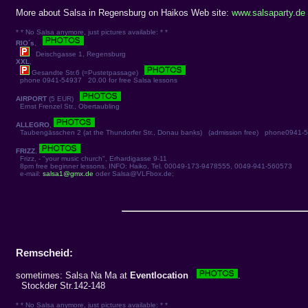
More about Salsa in Regensburg on Haikos Web site:
www.salsaparty.de
* * No Salsa anymore, just pictures available: * *
RIO´s
,
Deischgasse 1, Regensburg
XXL
,
Gesandte Str.6 (=Pustetpassage)
phone 0941-54937 20.00 for free Salsa lessons
AIRPORT
(5 EUR)
Ernst Frenzel Str., Obertaubling
ALLEGRO
,
Taubengässchen 2 (at the Thundorfer Str., Donau banks) (admission free) phone0941-
FRIZZ
,
Frizz, - "your music church", Erhardigasse 9-11
8pm free beginner lessons. INFO: Haiko, Tel. 00049-173-9478555, 0049-941-560573
e-mail:
salsa1@gmx.de
oder Salsa@VLFbox.de;
Remscheid:
sometimes: Salsa Na Ma at
Eventlocation
.
Stockder Str.142-148
* * No Salsa anymore, just pictures available: * *