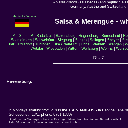
- Salsa discos (salsatecas) and regular Salsa
Germany, Austria and Switzerland 
deutsche Version:
Salsa & Merengue - w
A - G
|
H - P
|
Radolfzell
|
Ravensburg
|
Regensburg
|
Remscheid
|
Re
Saarbrücken
|
Schweinfurt
|
Siegburg
|
Siegen
|
Solingen
|
Speyer
|
Str
Trier
|
Troisdorf
|
Tübingen
|
Ulm / Neu-Ulm
|
Unna
|
Viersen
|
Wangen
|
W
Wetzlar
|
Wiesbaden
|
Witten
|
Wolfsburg
|
Worms
|
Würzbu
R - Z:
Ravensburg:
On Mondays starting from 21h in the
TRES AMIGOS
- la Cantina Tapa b
Schussenstr. 13/1, phone: 0751-18307
Small bar, on Mondays Salsa and Merengue Music, from time to time Saturday with DJ.
Salsa/Merengue of lessons on request. admission free