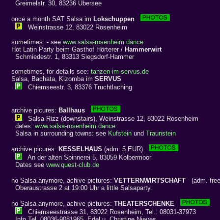
Greimelstr. 30, 83236 Übersee
once a month SAT Salsa im
Lokschuppen
Weinstrasse 12, 83022 Rosenheim
sometimes: - see
www.salsa-rosenheim.dance
:
Hot Latin Party beim Gasthof Hörterer /
Hammerwirt
Schmiedestr. 1, 83313 Siegsdorf-Hammer
sometimes, for details see:
tanzen-im-servus.de
Salsa, Bachata, Kizomba im
SERVUS
Chiemseestr. 3, 83376 Truchtlaching
archive picures:
Ballhaus
Salsa Rizz (downstairs), Weinstrasse 12, 83022 Rosenheim
dates:
www.salsa-rosenheim.dance
Salsa in surrounding towns: see
Kufstein
und
Traunstein
archive picures:
KESSELHAUS
(adm: 5 EUR)
An der alten Spinnerei 5, 83059 Kolbermoor
Dates see
www.quest-club.de
no Salsa anymore, achive pictures:
VETTERNWIRTSCHAFT
(adm. fr
Oberaustrasse 2 at 19:00 Uhr a little Salsaparty.
no Salsa anymore, achive pictures:
THEATERSCHENKE
Chiemseestrasse 31, 83022 Rosenheim, Tel.: 08031-37973
Info Tel. 08036-9081965, Edel u. Christine Nieves