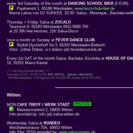
every 3rd Saturday of the month at
DANCING SCHOOL BIER
(5 EUR)
Paulinenstr.1, 65189 Wiesbaden,
www.tanzschule-bier.de
Mama Latina con DJ SUKKER, 20:30: Salsa-, Merenque-, Bachata-works
Thursday + Friday Salsa at
ZOCALO
Taunusstr.9, 65183 Wiesbaden 0611-5990 700
at 20.30h free lessons, 22h Salsa-Disco
once a month on Sunday at
FEVER DANCE CLUB
Rudolf-Dyckerhoff Str.3, 65203 Wiesbaden-Biebrich
Infos: Zoltan Dobos, a.z.dobos (at) feverdanceclub.de
Every 1st SAT of the month Salsa, Bachata, Kizomba at
HOUSE OF DA
10, 55252 Mainz-Kastel
* * * NO SALSA ANYMORE * * *
Tuesday 21.00 - 04.00 in the
BIG APPLE
,
(picure: click here)
Am Mauritiusplatz / Kirchgasse 66, 65183 WI, phone 0611-374 033
Witten:
MON
CAFE TREFF / WERK STADT
Mannesmannstr.2, 58455 Witten
Info provided by: info (at) salsa-witten.de
Wednesday Salsa at
RONDEO
Westfalenstrasse 75A, 58453 Witten
Info (Dec 2016) provided by:
www.salsa-sisters.de