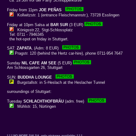
ca. 19.30h vor der Party Schnupperkurse
Friday from 11pm
JOE PEÑAS
Kollwitzstr. 1 (entrance Fleischmannstr.), 73728 Esslingen
Friday at 10pm Salsa at
BAR SUR
(3 EUR)
Königsstr.22, Stgt-Schlossplatz
Tel: 0711 - 7946345
the hot-spot on friday in Stuttgart.
SAT:
ZAPATA
, (Adm: 8 EUR)
Pragstr. 120 (behind the Hertz car-hire), phone 0711-954 7647
Sunday
NIL CAFE AM SEE
(5 EUR)
Am Schlossgarten 26, Stuttgart
SUN:
BUDDHA LOUNGE
Burgstallstr. in S-Heslach at the Heslacher Tunnel
surroundings of Stuttgart:
Tuesday
SCHLACHTHOFBRÄU
(adm. free)
Mühlstr. 15, Nürtingen
* * * NO MORE SALSA, only pictures available: * * *