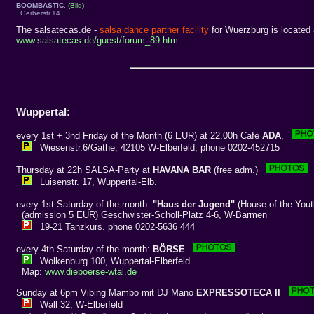
BOOMBASTIC
,
(Bild)
Gerberstr.14
The salsatecas.de -
salsa dance partner facility
for Wuerzburg is located 
www.salsatecas.de/guest/forum_89.htm
Wuppertal:
every 1st + 3nd Friday of the Month (6 EUR) at 22.00h Café
ADA
,
Wiesenstr.6/Gathe, 42105 W-Elberfeld, phone 0202-452715
Thursday at 22h SALSA-Party at
HAVANA BAR
(free adm.)
Luisenstr. 17, Wuppertal-Elb.
every 1st Saturday of the month:
"Haus der Jugend"
(House of the Yout
(admission 5 EUR) Geschwister-Scholl-Platz 4-6, W-Barmen
19-21 Tanzkurs. phone 0202-5636 444
every 4th Saturday of the month:
BÖRSE
Wolkenburg 100, Wuppertal-Elberfeld.
Map:
www.dieboerse-wtal.de
Sunday at 6pm Vibing Mambo mit DJ Mano
EXPRESSOTECA II
Wall 32, W-Elberfeld