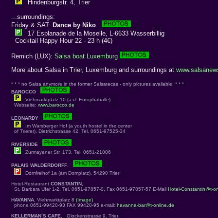
Hindenburgstr. 4, Trier
...surroundings:
Friday & SAT:
Dance by Niko
17 Esplanade de la Moselle, L-6633 Wasserbillig
Cocktail Happy Hour 22 - 23 h (4€)
Remich (LUX):
Salsa boat Luxemburg
More about Salsa in Trier, Luxemburg and surroundings at
www.salsanews
* * * no Salsa anymore in the former Salsatecas - only pictures available: * * *
BAROCCO
Viehmarktplatz 10 (a.d. Europhahalle)
Webseite:
www.barocco.de
LEONARDY
Im Warsberger Hof (a youth hostel in the center
of Trierer), Dietrichstrasse 42, Tel. 0651-97525-34
RIVERSIDE
Zurmayener Str. 173, Tel. 0651-21006
PALAIS WALDERDORFF
,
Domfreihof 1a (am Domplatz), 54290 Trier
Hotel-Restaurant
CONSTANTIN
,
St. Barbara Ufer 1-2, Tel. 0651-97857-0, Fax 0651-97857-57 E-Mail
Hotel-Constantin@t-on
HAVANNA
, Viehmarktplatz 8
(Image)
phone 0651-99420-93 FAX 99420-95 e-mail:
havanna-bar@t-online.de
KELLERMAN´S CAFE
, Glockenstrasse 9, Trier