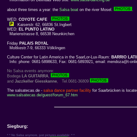
about three times a year: the
Salsa boat
on the river Mosel.
.
WED:
COYOTE CAFE
Kaiserstr. 62, 66836 St.Ingbert
WED:
EL PUNTO LATINO
Marienstrasse 8, 66538 Neunkirchen
Friday
PALAIS ROYAL
Moltkestr.7-9, 66333 Völklingen
Culture Center for Latin America in the SaarLor-Lux-Raum:
BARRIO LAT
Info: phone: 0681-5898633, Fax: 0681-5893921, email: mendoza@t-onli
No Salsa events anymore:
Bodega
LA GUITARRA
,
and
Jazzkeller Giesskanne
, Tel.0681-36809
The salsatecas.de -
salsa dance partner facility
for Saarbrücken is locate
www.salsatecas.de/guest/forum_67.htm
Siegburg:
* * No Salsa anymore, just pictures available: * *