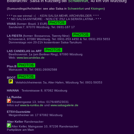
Bilderarchiv: Salsa in Kützberg bei
Schweinfurt
, 40 km von Würzburg
(Surroundings/Archivbiler: see also Salsa in
Schweinfurt
und
Kitzingen
)
* * * es war einmal :-( - KEIN SALSA MEHR, ARCHIVBILDER: * * *
* * NO SALSA ANYMORE: - NON C'E' PIU' LA SERATA LATINA - * * *
VIVAS
(former: Brazil, 3 EUR)
Sanderstr.7, 97070 Würzburg, Tel. 0931-167 17
LA FIESTA
(former: Bossanova, Twenty-Nine)
Schürerstr.4, 97080 Würzburg, Tel. 0931-353 4450 & Tel. 0931-353 5653
Donnerstags von 20-21h kostenloser Salsa-Tanzkurs
LAS CANDELAS im ART
Beethovenstr. 1a (am Berliner Ring), 97080 Würzburg
Web:
www.lascandelas.de
Plan.B
Mainaustr. 50, Tel: 0931-26092588
BOOT
,
Veitshöchheimerstr. 5a, Alter Hafen, Würzburg Tel. 0931-59353
HAVANA
Textorstrasse 8, 97082 Würzburg
La Rumba
Kroatengasse 13, Infos: 0176/48523031
Infos auf
www.la-rumba.de
und
www.salsagalerie.de
ETSV-Gaststätte
Mergentheimer str. 17 97082 Würzburg
Alter Keller
Randersacker
Alter Keller, Maingasse 10, 97236 Randersacker
Parkplätze am Main