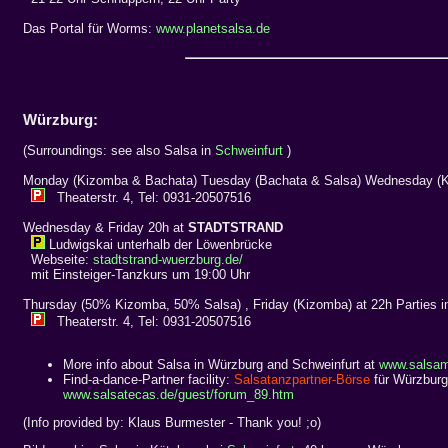
Das Portal für Worms:
www.planetsalsa.de
Würzburg:
(Surroundings: see also Salsa in
Schweinfurt
)
Monday (Kizomba & Bachata) Tuesday (Bachata & Salsa) Wednesday (K
Theaterstr. 4, Tel: 0931-20507516
Wednesday & Friday 20h at
STADTSTRAND
Ludwigskai unterhalb der Löwenbrücke
Webseite:
stadtstrand-wuerzburg.de/
mit Einsteiger-Tanzkurs um 19:00 Uhr
Thursday (50% Kizomba, 50% Salsa) , Friday (Kizomba) at 22h Parties 
Theaterstr. 4, Tel: 0931-20507516
More info about Salsa in Würzburg and Schweinfurt at
www.salsam
Find-a-dance-Partner facility:
Salsatanzpartner-Börse
für Würzburg
www.salsatecas.de/guest/forum_89.htm
(Info provided by: Klaus Burmester - Thank you! ;o)