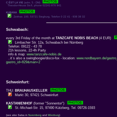
C ÉST LA VIE
(adm. 5.- DM)
Theodor-Heuss Str.6, phone 02241-976 941
KUBANA
Zeithstr. 100, 53721 Siegburg, Telefon 0 22 41 - 938 38 32
Schwabach:
every 3rd Friday of the month at
TANZCAFE NOBIS BEACH
(4 EUR)
Limbacher Str. 12a, Schwabach bei Nürnberg
Telefon: 09122 - 43 78
21h lessons, 22-4h Party
info & map:
www.tanzcafe-nobis.de
..it´s also a swingboogie/disco-fox - location:
www.nordbayern.de/gastr
gastro_id=829&man=2
Schweinfurt:
THU:
BRAUHAUSKELLER
Markt 30, 97421 Schweinfurt
KASTANIENHOF
(former "Sonnentor")
St.-Michael-Str. 15, 97490 Kützberg, Tel. 09726-1593
(see also Salsa in
Nuremberg
and
Würzburg
)