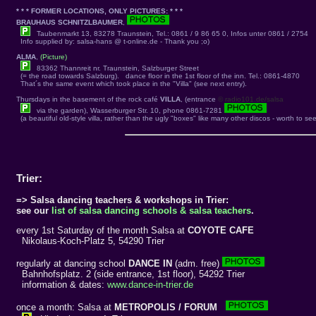
* * * FORMER LOCATIONS, ONLY PICTURES: * * *
BRAUHAUS SCHNITZLBAUMER
,
Taubenmarkt 13, 83278 Traunstein, Tel.: 0861 / 9 86 65 0, Infos unter 0861 / 2754
Info supplied by: salsa-hans @ t-online.de - Thank you ;o)
ALMA
,
(Picture)
83362 Thannreit nr. Traunstein, Salzburger Street
(= the road towards Salzburg). dance floor in the 1st floor of the inn. Tel.: 0861-4870
That´s the same event which took place in the "Villa" (see next entry).
Thursdays in the basement of the rock café
VILLA
, (entrance
© radio101.de/salsa
via the garden), Wasserburger Str. 10, phone 0861-7281
(a beautiful old-style villa, rather than the ugly "boxes" like many other discos - worth to see
Trier:
=> Salsa dancing teachers & workshops in Trier:
see our
list of salsa dancing schools & salsa teachers
.
every 1st Saturday of the month Salsa at
COYOTE CAFE
Nikolaus-Koch-Platz 5, 54290 Trier
regularly at dancing school
DANCE IN
(adm. free)
Bahnhofsplatz. 2 (side entrance, 1st floor), 54292 Trier
information & dates:
www.dance-in-trier.de
once a month: Salsa at
METROPOLIS / FORUM