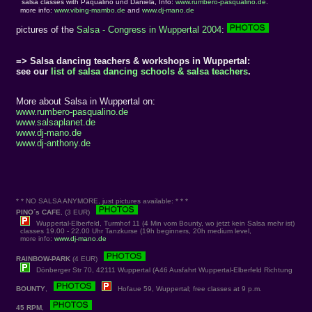
salsa classes with Paqualino und Daniela, Info:
www.rumbero-pasqualino.de
.
more info:
www.vibing-mambo.de
and
www.dj-mano.de
pictures of the
Salsa - Congress in Wuppertal 2004
:
=> Salsa dancing teachers & workshops in Wuppertal:
see our
list of salsa dancing schools & salsa teachers
.
More about Salsa in Wuppertal on:
www.rumbero-pasqualino.de
www.salsaplanet.de
www.dj-mano.de
www.dj-anthony.de
* * NO SALSA ANYMORE, just pictures available: * * *
PINO´s CAFE
, (3 EUR)
Wuppertal-Elberfeld, Turmhof 11 (4 Min vom Bounty, wo jetzt kein Salsa mehr ist)
classes 19.00 - 22.00 Uhr Tanzkurse (19h beginners, 20h medium level,
more info:
www.dj-mano.de
RAINBOW-PARK
(4 EUR)
Dönberger Str 70, 42111 Wuppertal (A46 Ausfahrt Wuppertal-Elberfeld Richtung
BOUNTY
,
Hofaue 59, Wuppertal; free classes at 9 p.m.
45 RPM
,