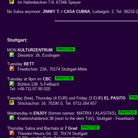
Im Hafenbecken 7-9, 67346 Speyer
No Salsa anymore:
JIMMY T. / CASA CUBNA
, Ludwigstr. 2, Tel. 06232-
Stuttgart:
MON
KULTURZENTRUM
Dieselstr. 26, Esslingen
Tuesday
BETT
Friedrichstr. 23A, 70174 Stuttgart-Mitte
Tuesday at 9pm im
CBC
Bühlstr.138, S-Fellbach
Tel: +49-711-57 80 020
Tuesday (free), Thursday (4 EUR) und Friday (3 EUR)
EL PASITO
Stöckachstr. 16, 70190 S, Tel. 0711-264 657
Wednesday in
ENJOY
(former names: MATRIX / ALASITAS),
Krailenshaldenstr.38 (next to the dem TüV), Stuttgart - Feuerbach
Thursday Salsa and Bachata at
7 Grad
Theodor-Heuss-Str. 32, 70174 Stuttgart