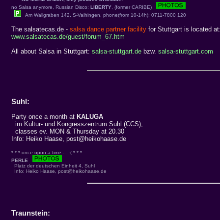
no Salsa anymore, Russian Disco:
LIBERTY
, (former CARIBE)
Am Wallgraben 142, S-Vaihingen, phone(from 10-14h): 0711-7800 120
The salsatecas.de -
salsa dance partner facility
for Stuttgart is located at
www.salsatecas.de/guest/forum_67.htm
All about Salsa in Stuttgart:
salsa-stuttgart.de
bzw.
salsa-stuttgart.com
Suhl:
Party once a month at
KALUGA
im Kultur- und Kongresszentrum Suhl (CCS),
classes ev. MON & Thursday at 20.30
Info: Heiko Haase, post@heikohaase.de
* * * once upon a time... :-( * * *
PERLE
Platz der deutschen Einheit 4, Suhl
Info:
Heiko Haase, post@heikohaase.de
Traunstein: