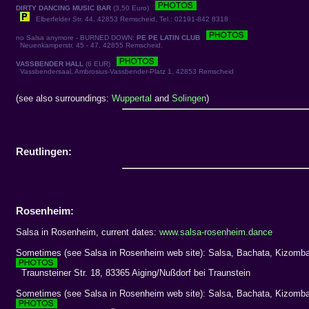
DIRTY DANCING MUSIC BAR
(3,50 Euro)
.
Elberfelder Str. 44, 42853 Remscheid, Tel.: 02191-842 8318
no Salsa anymore - BURNED DOWN:
PE PE LATIN CLUB
Neuenkamperstr. 45 - 47, 42855 Remscheid.
VASSBENDER HALL
(6 EUR)
.
Vassbendersaal, Ambrosius-Vassbender-Platz 1, 42853 Remscheid
(see also surroundings:
Wuppertal
and
Solingen
)
Reutlingen:
Rosenheim:
Salsa in Rosenheim, current dates:
www.salsa-rosenheim.dance
Sometimes (see Salsa in Rosenheim web site): Salsa, Bachata, Kizomb
Traunsteiner Str. 18, 83365 Aiging/Nußdorf bei Traunstein
Sometimes (see Salsa in Rosenheim web site): Salsa, Bachata, Kizom