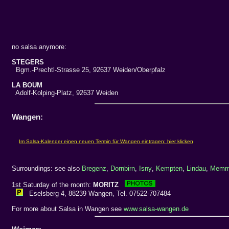
no salsa anymore:
STEGERS
Bgm.-Prechtl-Strasse 25, 92637 Weiden/Oberpfalz
LA BOUM
Adolf-Kolping-Platz, 92637 Weiden
Wangen:
Surroundings: see also
Bregenz
,
Dornbirn
,
Isny
,
Kempten
,
Lindau
,
Memm
1st Saturday of the month:
MORITZ
Eselsberg 4, 88239 Wangen, Tel. 07522-707484
For more about Salsa in Wangen see
www.salsa-wangen.de