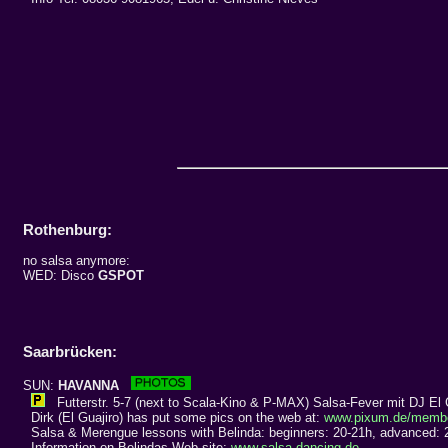
Rothenburg:
no salsa anymore:
WED: Disco
GSPOT
Saarbrücken:
SUN:
HAVANNA
Futterstr. 5-7 (next to Scala-Kino & P-MAX) Salsa-Fever mit DJ El 
Dirk (El Guajiro) has put some pics on the web at:
www.pixum.de/memb
Salsa & Merengue lessons with Belinda: beginners: 20-21h, advanced: 
Information on Belindas Web site:
www.salsa-dancing.de