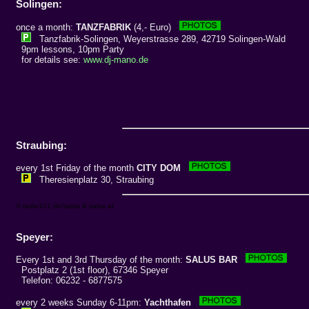
Solingen:
once a month:
TANZFABRIK
(4,- Euro)
Tanzfabrik-Solingen, Weyerstrasse 289, 42719 Solingen-Wald
9pm lessons, 10pm Party
for details see:
www.dj-mano.de
Straubing:
every 1st Friday of the month
CITY DOM
Theresienplatz 30, Straubing
© radio101.de/salsa & salsa.at
Speyer:
Every 1st and 3rd Thursday of the month:
SALUS BAR
Postplatz 2 (1st floor), 67346 Speyer
Telefon: 06232 - 6877575
every 2 weeks Sunday 6-11pm:
Yachthafen