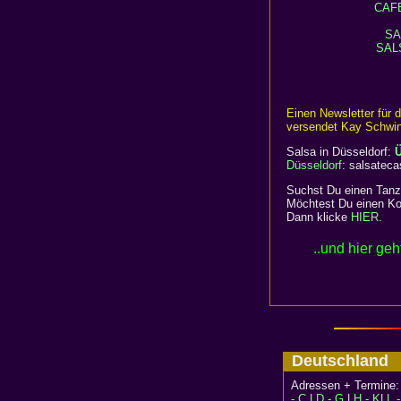
CAF
SA
SAL
Einen Newsletter für
versendet Kay Schwint
Salsa in Düsseldorf:
Ü
Düsseldorf
: salsateca
Suchst Du einen Tanz
Möchtest Du einen Ko
Dann klicke
HIER
.
..und hier geh
Deutschlan
Adressen + Termine
- C
|
D - G
|
H - K
|
L 