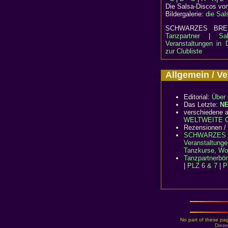
Die Salsa-Discos vo
Bildergalerie:
die Sal
SCHWARZES B
Tanzpartner
|
Sa
Veranstaltungen in 
zur Clubliste
Allgemein / 
Editorial:
Über 
Das Letzte:
N
verschiedene a
WELTWEITE Cl
Rezensionen /
SCHWARZES 
Veranstaltunge
Tanzkurse, Wo
Tanzpartnerbö
|
PLZ 6 & 7
|
P
No part of these pag
Diese