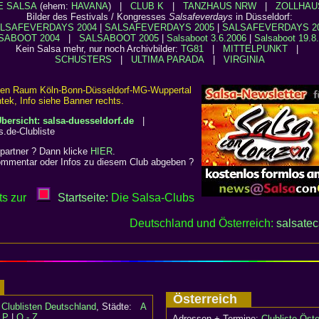
E SALSA
(ehem:
HAVANA
) |
CLUB K
|
TANZHAUS NRW
|
ZOLLHAU
Bilder des Festivals / Kongresses
Salsafeverdays
in Düsseldorf:
LSAFEVERDAYS 2004
|
SALSAFEVERDAYS 2005
|
SALSAFEVERDAYS 2
SABOOT 2004
|
SALSABOOT 2005
|
Salsaboot 3.6.2006
|
Salsaboot 19.8
Kein Salsa mehr, nur noch Archivbilder:
TG81
|
MITTELPUNKT
|
SCHUSTERS
|
ULTIMA PARADA
|
VIRGINIA
 den Raum Köln-Bonn-Düsseldorf-MG-Wuppertal
ek, Info siehe Banner rechts.
bersicht: salsa-duesseldorf.de
|
s.de-Clubliste
partner ? Dann klicke
HIER
.
mmentar oder Infos zu diesem Club abgeben ?
ts zur
Startseite:
Die Salsa-Clubs
Deutschland und Österreich:
salsate
d
Österreich
:
Clublisten Deutschland
, Städte:
A
- P
|
Q - Z
Adressen + Termine:
Clubliste Öste