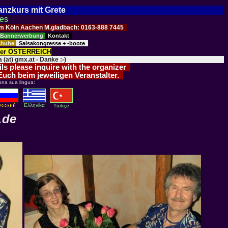
Tanzkurs mit Grete
ses
Raum Köln Aachen M.gladbach: 0163-888 7445
Bannerwerbung
Kontakt
schuhe
Salsakongresse + -boote
der ÖSTERREICH
 (at) gmx.at - Danke :-)
ils please inquire with the organizer
 Euch beim jeweiligen Veranstalter.
ona sua lingua:
Eλληvikα
Türkçe
.de