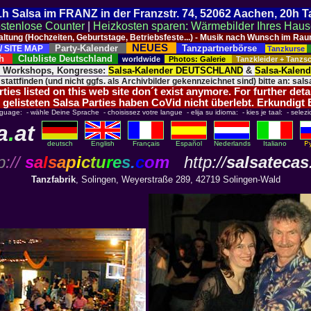
 21h Salsa im FRANZ in der Franzstr. 74, 52062 Aachen, 20h 
stenlose Counter
|
Heizkosten sparen: Wärmebilder Ihres Hau
taltung (Hochzeiten, Geburtstage, Betriebsfeste...) - Musik nach Wunsch im 
NEUES
Party-Kalender
Tanzpartnerbörse
/ SITE MAP
Tanzkurse
ich
Clubliste Deutschland
worldwide
Photos: Galerie
Tanzkleider + Tanz
, Workshops, Kongresse:
Salsa-Kalender DEUTSCHLAND
&
Salsa-Kalen
 stattfinden (und nicht ggfs. als Archivbilder gekennzeichnet sind) bitte an: salsa
ies listed on this web site don´t exist anymore. For further deta
 gelisteten Salsa Parties haben CoVid nicht überlebt. Erkundigt
nguage: - wähle Deine Sprache - choisissez votre langue - elija su idioma: - kies je taal: - selezi
a
.
at
deutsch
English
Français
Español
Nederlands
Italiano
p
://
s
a
l
s
a
p
i
c
t
u
r
e
s
.
c
o
m
http://
salsatecas
Tanzfabrik
, Solingen, Weyerstraße 289, 42719 Solingen-Wald