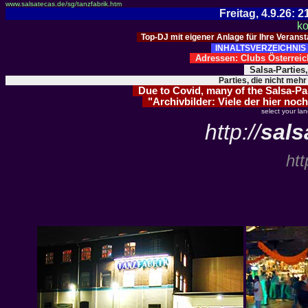
www.salsatecas.de/sg/tanzfabrik.htm
Freitag, 4.9.26:
ko
Top-DJ mit eigener Anlage für Ihre Verans
INHALTSVERZEICHNIS 
Adressen: Clubs Österre
Salsa-Parties
Parties, die nicht mehr
Due to Covid, many of the Salsa-Part
"Archivbilder: Viele der hier noch
select your la
http://
sals
htt