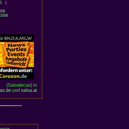
S
|
006
.2006
(Salsatecas) in
cas.de
und
salsa
.
at
rreich