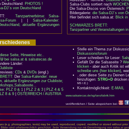
n Deutschland:
PHOTOS !
Salsa-Clubs sortiert nach
WOCHEN
sa-DJ´s von Deutschland
Die Salsa-Discos von Österreich:
P
Bildergalerie:
die Salsa-DJ´s von Ös
RETT:
Tanzpartnerbörse: Salsa-
Hier befindet sich salsa.at:
Blick i
lsa-Forum
| |
Salsa-Kalender:
Deutschland, aktuelle Ergänzungen
SCHWARZES BRETT:
Tanzpartner und Veranstaltungen in
Verschiedenes
Stelle ein Thema zur Diskussi
Diskussionsforum
diese Seite, Hinweise etc..
Leser schreiben für Leser:
Sal
EU
bei salsa.at & salsatecas.de
Gefällt Dir die Salsaseite ?
Wei
ndere Länder:
klicken
- aber auch Kritik ist 
ubliste
schreibe uns (hier klicken)
, wa
 reviews:
CDs
&
DVDs
(engl.)
..oder diese Seite zu Deinen 
BRETT:
Der
Salsa-Kalender: neue
hinzufügen:
STRG+D
drücken 
n, aktuelle Ergänzungen zur Clubliste;
MS I.E.)
rkshops,Salsaboote...
Kontaktmöglichkeit:
E-MAIL
rse
:
PLZ 0 & 1
|
PLZ 2 & 3
|
PLZ 4 & 5
LZ 8 & 9
|
ÖSTERREICH / AUSTRIA
www.salsatecas.de/sg/tanzfabrik.htm
veröffentlichen / Seite abspeichern bei:
es (e.g. photographies, texts) may be used, reproduced, copied, modified or stored without prior 
 Bilder sind urheberrechtlich geschützt. Jede Verwendung nur mit Genehmigung von salsa.at gest