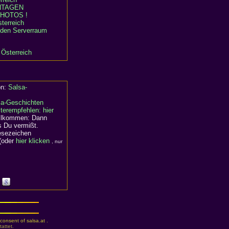
TAGEN
HOTOS !
terreich
n den Serverraum
 Österreich
on:
Salsa-
sa-Geschichten
terempfehlen: hier
willkommen: Dann
s Du vermißt.
Lesezeichen
(oder
hier klicken
, nur
consent of salsa.at .
attet.