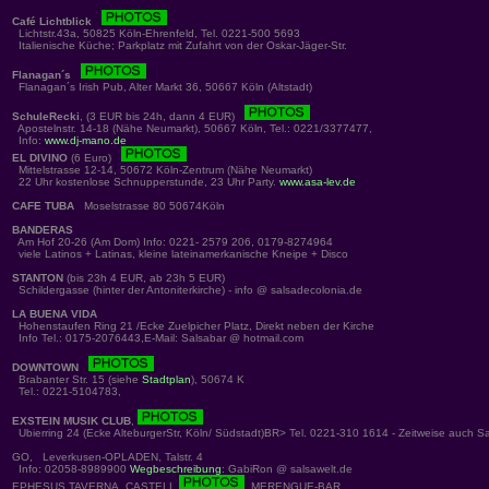
Café Lichtblick
Lichtstr.43a, 50825 Köln-Ehrenfeld, Tel. 0221-500 5693
Italienische Küche; Parkplatz mit Zufahrt von der Oskar-Jäger-Str.
Flanagan´s
Flanagan´s Irish Pub, Alter Markt 36, 50667 Köln (Altstadt)
SchuleRecki
, (3 EUR bis 24h, dann 4 EUR)
Apostelnstr. 14-18 (Nähe Neumarkt), 50667 Köln, Tel.: 0221/3377477,
Info:
www.dj-mano.de
EL DIVINO
(6 Euro)
Mittelstrasse 12-14, 50672 Köln-Zentrum (Nähe Neumarkt)
22 Uhr kostenlose Schnupperstunde, 23 Uhr Party.
www.asa-lev.de
CAFE TUBA
Moselstrasse 80 50674Köln
BANDERAS
Am Hof 20-26 (Am Dom) Info: 0221- 2579 206, 0179-8274964
viele Latinos + Latinas, kleine lateinamerkanische Kneipe + Disco
STANTON
(bis 23h 4 EUR, ab 23h 5 EUR)
Schildergasse (hinter der Antoniterkirche) - info @ salsadecolonia.de
LA BUENA VIDA
Hohenstaufen Ring 21 /Ecke Zuelpicher Platz, Direkt neben der Kirche
Info Tel.: 0175-2076443,E-Mail: Salsabar @ hotmail.com
DOWNTOWN
Brabanter Str. 15 (siehe
Stadtplan
), 50674 K
Tel.: 0221-5104783,
EXSTEIN MUSIK CLUB
,
Ubierring 24 (Ecke AlteburgerStr, Köln/ Südstadt)BR> Tel. 0221-310 1614 - Zeitweise auch S
GO, Leverkusen-OPLADEN, Talstr. 4
Info: 02058-8989900
Wegbeschreibung
: GabiRon @ salsawelt.de
EPHESUS TAVERNA, CASTELL
, MERENGUE-BAR.