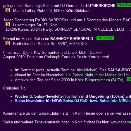
gelegentlich Samstags Salsa mit DJ Gerd in der
LUTHERKIRCHE
Martin-Luther-Platz 2-4, 50677 Köln-Südstadt
Jeden Donnerstag RADIO SABROSita und am 1.Sonntag des Monats BA
Luxemburger Str. 37, Köln
18-20h Kurse, 20-24h Party: SU!!NDAY SENSUAL IM VEEDEL CLUB mi
Einmal im Monat: Salsa im
BAHNHOF EHRENFELD
Bartholomäus-Schink-Str. 65/67, 50825 Köln
Infos: u.a.: Björn, Kay Schwintek und Enver Muti - Danke!
August 2019: Danke an Christoph Carduck für die Korrekturen!
Im Sommer (ggfs. aktuelle Termine:
hier klicken
): Das
SALSA-BOO
einmal im Jahr im November:
Uni Dance Night in der Mensa der Uni 
Archivbilder: Tag der Salsa 2009 in Köln:
Bürgerzentrum (BÜZe)
Chrissies Tip:
Wöchentl. Salsa-Newsletter für Köln und Umgebung (100km) an
Salsa-Newsletter für NRW:
Salsa-DJ RaDi
bzw.
Salsa-Info-NRW.d
Kommentare zu den Salsa-Clubs - z.B. in Köln - lesen oder selber verfass
Salsa und weitere Tanzveranstaltungen in Köln findest Du hier:
www.tanztre