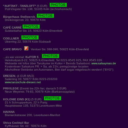
"AUFTAKT - TANZLOFT"
(5 EUR)
Poll-Vingster Str. 138, 51105 Köln (rechtsrheinisch)
Bürgerhaus Stollwerck
,
Dreikönigenstr. 23, 50678 Köln
CAFÉ CARRÉ
Subbelrather Str. 15, 50823 Köln-Ehrenfeld
COELLNER
Ubierring 22, 50678 Köln-Südstadt
CAFE BRAVO
Venloer Str. 388-390, 50825 Köln-Ehrenfeld
...es war einmal:
KulTOR 5
,
Helmholtzstr.8-22, 50825 K-Ehrenfeld, Tel 0221-9545 025, FAX 9545 026
Webseite mit Infos über Tanzkurse im Kultor + Bernds Salsaboot:
www.salsaymas.de
Kostenloser Salsakurs FR. + Sa. ab 21h; preisgünstige location
Alkoholfreie Getränke am Automaten, Bier darf sogar mitgebracht werden! ("BYO").
DRESEN
, (4 EUR MVZ)
Salierring 33, 50677 Köln 0221-233233
www.tanzschule-dresen.net
PRIVILEGE
(Eintritt bis 22h frei, danach 5 EUR)
Neue Weyerstr. 79-83, 50676 Köln (Barbarossaplatz)
KOLONIE EINS (K1)
(5 EUR)
21 h Schnupperkurs, 22 h Party.
Hauptstrasse 135, 51373 Leverkusen-Mitte
HAVANA
Bismarckstrasse 200, Leverkusen-Manfort
Shiva Cocktail Bar
Kyffhäuser Str. 43 · 50674 Köln