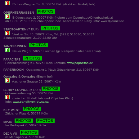
Richard-Wagner Str. 8, 50674 Köln (direkt am Rudolfplatz)
OPERNTERRASSEN
Brüderstrasse 2, 50667 Köln (neben dem Opernhaus/Offenbachplatz)
ab 19:30, 21:30 Uhr Schnupperstunde, anschliessend Party. Info: www.dj-dunel.de
STADTGARTEN
(7 EUR)
Venloer Str. 40, 50672 Köln, Tel. (0221) 516030, 516037
Schnuppertanzkurs: 21.00-22.00 Uhr
TANZBRUNNEN
Neuer Weg 2, 50226 Frechen (gr. Parkplatz hinter dem Lokal)
PAPACITAS
Hohenzollernring 51, 50762 Köln-Zentrum.
www.papacitas.de
PAPERMOON
Quatermarkt 1 (Navi: Gürzenichstr. 21), 50667 Köln
Gonzalez & Gonzalez
(Eintritt frei)
Aachener Strasse 52, 50674 Köln
BERRY LOUNGE
(5 EUR)
Hohenstaufenring 55, 50674 Köln
(zwischen Rudolfplatz und Zülpicher Platz)
Info:
www.pandiktyon.eu/salsa
KEY WEST
Zülpicher Platz 6, 50674 Köln
MP34
Im Mediapark 6, 50670 Köln
DEJA VU
im Mediapark 4, 50670 Köln