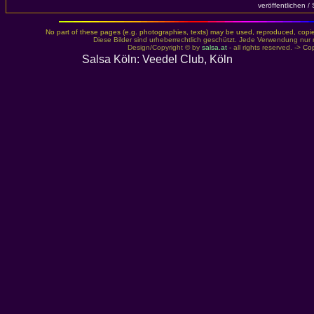
veröffentlichen /
No part of these pages (e.g. photographies, texts) may be used, reproduced, copied,
Diese Bilder sind urheberrechtlich geschützt. Jede Verwendung nur 
Design/Copyright © by
salsa.at
- all rights reserved. ->
Cop
Salsa Köln: Veedel Club, Köln