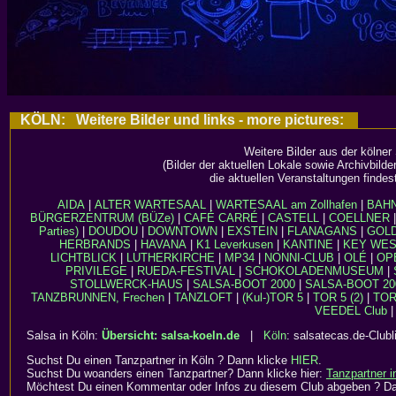
KÖLN: Weitere Bilder und links - more pictures:
Weitere Bilder aus der kölner
(Bilder der aktuellen Lokale sowie Archivbild
die aktuellen Veranstaltungen findes
AIDA
|
ALTER WARTESAAL
|
WARTESAAL am Zollhafen
|
BAH
BÜRGERZENTRUM (BÜZe)
|
CAFÉ CARRÉ
|
CASTELL
|
COELLNER
Parties)
|
DOUDOU
|
DOWNTOWN
|
EXSTEIN
|
FLANAGANS
|
GOL
HERBRANDS
|
HAVANA
|
K1 Leverkusen
|
KANTINE
|
KEY WE
LICHTBLICK
|
LUTHERKIRCHE
|
MP34
|
NONNI-CLUB
|
OLÉ
|
OP
PRIVILEGE
|
RUEDA-FESTIVAL
|
SCHOKOLADENMUSEUM
|
STOLLWERCK-HAUS
|
SALSA-BOOT 2000
|
SALSA-BOOT 20
TANZBRUNNEN, Frechen
|
TANZLOFT
|
(Kul-)TOR 5
|
TOR 5 (2)
|
TOR 
VEEDEL Club
|
Salsa in Köln:
Übersicht: salsa-koeln.de
|
Köln
: salsatecas.de-Clubl
Suchst Du einen Tanzpartner in Köln ? Dann klicke
HIER
.
Suchst Du woanders einen Tanzpartner? Dann klicke hier:
Tanzpartner 
Möchtest Du einen Kommentar oder Infos zu diesem Club abgeben ? D