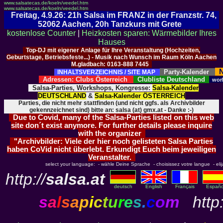
www.salsatecas.de/koeln/veedel.htm
www.salsatecas.de/koeln/veedel.htm
Freitag, 4.9.26: 21h Salsa im FRANZ in der Franzstr. 74,
52062 Aachen, 20h Tanzkurs mit Grete
kostenlose Counter
|
Heizkosten sparen: Wärmebilder Ihres
Hauses
Top-DJ mit eigener Anlage für Ihre Veranstaltung (Hochzeiten,
Geburtstage, Betriebsfeste...) - Musik nach Wunsch im Raum Köln Aachen
M.gladbach: 0163-888 7445
N
Party-Kalender
INHALTSVERZEICHNIS / SITE MAP
Adressen: Clubs Österreich
Clubliste Deutschland
wor
Salsa-Parties, Workshops, Kongresse:
Salsa-Kalender
DEUTSCHLAND
&
Salsa-Kalender ÖSTERREICH
Parties, die nicht mehr stattfinden (und nicht ggfs. als Archivbilder
gekennzeichnet sind) bitte an: salsa (at) gmx.at - Danke :-)
Due to Covid, many of the Salsa-Parties listed on this web
site don´t exist anymore. For further details please inquire
with the organizer
"Archivbilder: Viele der hier noch gelisteten Salsa Parties
haben CoVid nicht überlebt. Erkundigt Euch beim jeweiligen
Veranstalter.
select your language: - wähle Deine Sprache - choisissez votre langue - elija 
http://
salsa.at
deutsch
English
Français
Españo
s
a
l
s
a
p
i
c
t
u
r
e
s
.
c
o
m
http: