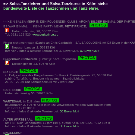
=> Salsa-Tanzlehrer und Salsa-Tanzkurse in Köln: siehe
bundesweite Liste der Tanzschulen und Tanzlehrer
.
* * KEIN SALSA MEHR IN DEN FOLGENDEN CLUBS, ARCHIV-BILDER EHEMALIGER PARTIES
ES WAR EINMAL..... KEINE PARTY MEHR:
PETIT PRINCE
,
Hohenzollernring 90, 50672 Köln
Tel. 0221-122 520,
www.petitprince.de
Findet nicht mehr statt (Danke an Chris Carduck!): SALSA COLOGNE mit DJ Enver in der
KA
Neusser Landstr. 2, 50735 Köln
Info von / Infos & aktuelle Termine bei DJ Enver Muti,
DJ Enver Muti
Bürgerhaus Stollwerck
, (Eintritt je nach Programm)
Dreikönigenstr. 23, 50678 Köln
SIX EIGHT
im Erdgeschoss des Bürgerhauses Stollwerck, Dreikönigenstr. 23, 50678 Köln
schöne Tanzfläche, Empore mit weiteren Sitzmöglichkeiten
21:30 - 22:30 Uhr Schnupperkurs mit Viktor Ronin
CAFE DODO
Hohenstaufenring 55, 50674 Köln
WARTESAAL
im Zollhafen
Im Zollhafen 2, 50678 Köln (nicht zu verwechseln mit dem Watesaal im Hbf!)
Tel: 0221 / 912 885 0
Info von / Infos & aktuelle Termine bei:
DJ Enver Muti
ALTER WARTESAAL
am HBF Köln, Johannisstr. 11 (am HBF), 50668 Köln, Tel: 0221 / 912 885 0
Info von / Infos & aktuelle Termine bei:
DJ Enver Muti
ENGELSHOF