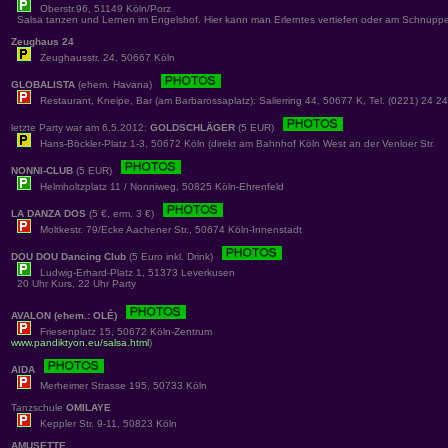
Oberstr.96, 51149 Köln/Porz
Salsa tanzen und Lernen im Engelshof. Hier kann man Erlerntes vertiefen oder am Schnuppe
Zeughaus 24
Zeughausstr. 24, 50667 Köln
GLOBALISTA
(ehem. Havana)
Restaurant, Kneipe, Bar (am Barbarossaplatz): Salierring 44, 50677 K, Tel. (0221) 24 2
letzte Party war am 6.5.2012:
GOLDSCHLÄGER
(5 EUR)
Hans-Böckler-Platz 1-3, 50672 Köln (direkt am Bahnhof Köln West an der Venloer Str.
NONNI-CLUB
(5 EUR)
Helmholtzplatz 11 / Nonniweg, 50825 Köln-Ehrenfeld
LA DANZA DOS
(5 €, erm. 3 €)
Moltkestr. 79/Ecke Aachener Str., 50674 Köln-Innenstadt
DOU DOU Dancing Club
(5 Euro inkl. Drink)
Ludwig-Erhard-Platz 1, 51373 Leverkusen
20 Uhr Kurs, 22 Uhr Party
AVALON (ehem.: OLÉ)
Friesenplatz 15, 50672 Köln-Zentrum
www.pandiktyon.eu/salsa.html
)
AIDA
Merheimer Strasse 195, 50733 Köln
Tanzschule
OMILAYE
Keppler Str. 9-11, 50823 Köln
AMUSETTE