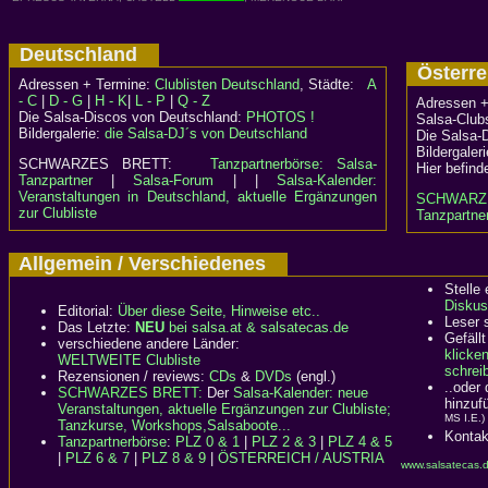
Deutschland
Österr
Adressen + Termine:
Clublisten Deutschland
, Städte:
A
- C
|
D - G
|
H - K
|
L - P
|
Q - Z
Adressen +
Die Salsa-Discos von Deutschland:
PHOTOS !
Salsa-Clubs
Bildergalerie:
die Salsa-DJ´s von Deutschland
Die Salsa-
Bildergaler
SCHWARZES BRETT:
Tanzpartnerbörse: Salsa-
Hier befind
Tanzpartner
|
Salsa-Forum
| |
Salsa-Kalender:
Veranstaltungen in Deutschland, aktuelle Ergänzungen
SCHWARZ
zur Clubliste
Tanzpartner
Allgemein / Verschiedenes
Stelle
Diskus
Editorial:
Über diese Seite, Hinweise etc..
Leser 
Das Letzte:
NEU
bei salsa.at & salsatecas.de
Gefällt
verschiedene andere Länder:
klicke
WELTWEITE Clubliste
schreib
Rezensionen / reviews:
CDs
&
DVDs
(engl.)
..oder
SCHWARZES BRETT:
Der
Salsa-Kalender: neue
hinzuf
Veranstaltungen, aktuelle Ergänzungen zur Clubliste;
MS I.E.)
Tanzkurse, Workshops,Salsaboote...
Kontak
Tanzpartnerbörse
:
PLZ 0 & 1
|
PLZ 2 & 3
|
PLZ 4 & 5
|
PLZ 6 & 7
|
PLZ 8 & 9
|
ÖSTERREICH / AUSTRIA
www.salsatecas.d