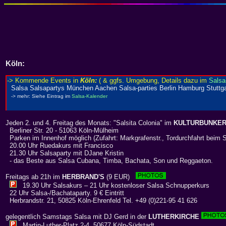
Köln
:
Jeden 2. und 4. Freitag des Monats: "Salsita Colonia" im
KULTURBUNKE
Berliner Str. 20 - 51063 Köln-Mülheim
Parken im Innenhof möglich (Zufahrt: Markgrafenstr., Tordurchfahrt beim 
20.00 Uhr Ruedakurs mit Francisco
21.30 Uhr Salsaparty mit DJane Kristin
- das Beste aus Salsa Cubana, Timba, Bachata, Son und Reggaeton.
Freitags ab 21h im
HERBRAND'S
(9 EUR)
19.30 Uhr Salsakurs – 21 Uhr kostenloser Salsa Schnupperkurs
22 Uhr Salsa-/Bachataparty. 9 € Eintritt
Herbrandstr. 21, 50825 Köln-Ehrenfeld Tel. +49 (0)221-95 41 626
gelegentlich Samstags Salsa mit DJ Gerd in der
LUTHERKIRCHE
Martin-Luther-Platz 2-4, 50677 Köln-Südstadt