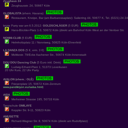
Zeughaus 24
Zeughausstr. 24, 50667 Köln
GLOBALISTA
(ehem. Havana)
Restaurant, Kneipe, Bar (am Barbarossaplatz): Salierring 44, 50677 K, Tel. (0221) 24 2
letzte Party war am 6.5.2012:
GOLDSCHLÄGER
(5 EUR)
Hans-Böckler-Platz 1-3, 50672 Köln (direkt am Bahnhof Köln West an der Venloer Str.
NONNI-CLUB
(5 EUR)
Helmholtzplatz 11 / Nonniweg, 50825 Köln-Ehrenfeld
LA DANZA DOS
(5 €, erm. 3 €)
Moltkestr. 79/Ecke Aachener Str., 50674 Köln-Innenstadt
DOU DOU Dancing Club
(5 Euro inkl. Drink)
Ludwig-Erhard-Platz 1, 51373 Leverkusen
20 Uhr Kurs, 22 Uhr Party
AVALON (ehem.: OLÉ)
Friesenplatz 15, 50672 Köln-Zentrum
www.pandiktyon.eu/salsa.html
)
AIDA
Merheimer Strasse 195, 50733 Köln
Tanzschule
OMILAYE
Keppler Str. 9-11, 50823 Köln
AMUSETTE
Richard-Wagner Str. 8, 50674 Köln (direkt am Rudolfplatz)