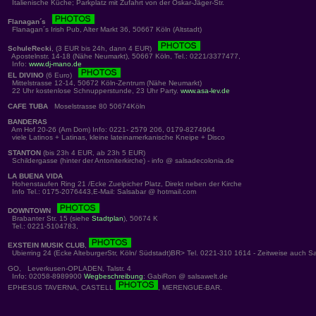
Italienische Küche; Parkplatz mit Zufahrt von der Oskar-Jäger-Str.
Flanagan´s
Flanagan´s Irish Pub, Alter Markt 36, 50667 Köln (Altstadt)
SchuleRecki
, (3 EUR bis 24h, dann 4 EUR)
Apostelnstr. 14-18 (Nähe Neumarkt), 50667 Köln, Tel.: 0221/3377477,
Info:
www.dj-mano.de
EL DIVINO
(6 Euro)
Mittelstrasse 12-14, 50672 Köln-Zentrum (Nähe Neumarkt)
22 Uhr kostenlose Schnupperstunde, 23 Uhr Party.
www.asa-lev.de
CAFE TUBA
Moselstrasse 80 50674Köln
BANDERAS
Am Hof 20-26 (Am Dom) Info: 0221- 2579 206, 0179-8274964
viele Latinos + Latinas, kleine lateinamerkanische Kneipe + Disco
STANTON
(bis 23h 4 EUR, ab 23h 5 EUR)
Schildergasse (hinter der Antoniterkirche) - info @ salsadecolonia.de
LA BUENA VIDA
Hohenstaufen Ring 21 /Ecke Zuelpicher Platz, Direkt neben der Kirche
Info Tel.: 0175-2076443,E-Mail: Salsabar @ hotmail.com
DOWNTOWN
Brabanter Str. 15 (siehe
Stadtplan
), 50674 K
Tel.: 0221-5104783,
EXSTEIN MUSIK CLUB
,
Ubierring 24 (Ecke AlteburgerStr, Köln/ Südstadt)BR> Tel. 0221-310 1614 - Zeitweise auch S
GO, Leverkusen-OPLADEN, Talstr. 4
Info: 02058-8989900
Wegbeschreibung
: GabiRon @ salsawelt.de
EPHESUS TAVERNA, CASTELL
, MERENGUE-BAR.