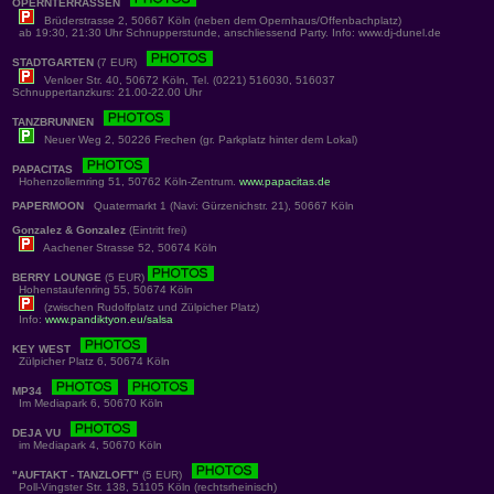
OPERNTERRASSEN
Brüderstrasse 2, 50667 Köln (neben dem Opernhaus/Offenbachplatz)
ab 19:30, 21:30 Uhr Schnupperstunde, anschliessend Party. Info: www.dj-dunel.de
STADTGARTEN
(7 EUR)
Venloer Str. 40, 50672 Köln, Tel. (0221) 516030, 516037
Schnuppertanzkurs: 21.00-22.00 Uhr
TANZBRUNNEN
Neuer Weg 2, 50226 Frechen (gr. Parkplatz hinter dem Lokal)
PAPACITAS
Hohenzollernring 51, 50762 Köln-Zentrum.
www.papacitas.de
PAPERMOON
Quatermarkt 1 (Navi: Gürzenichstr. 21), 50667 Köln
Gonzalez & Gonzalez
(Eintritt frei)
Aachener Strasse 52, 50674 Köln
BERRY LOUNGE
(5 EUR)
Hohenstaufenring 55, 50674 Köln
(zwischen Rudolfplatz und Zülpicher Platz)
Info:
www.pandiktyon.eu/salsa
KEY WEST
Zülpicher Platz 6, 50674 Köln
MP34
Im Mediapark 6, 50670 Köln
DEJA VU
im Mediapark 4, 50670 Köln
"AUFTAKT - TANZLOFT"
(5 EUR)
Poll-Vingster Str. 138, 51105 Köln (rechtsrheinisch)