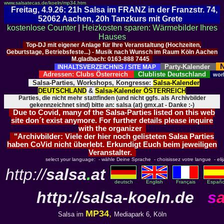
www.salsatecas.de/koeln/mp34.htm
Freitag, 4.9.26: 21h Salsa im FRANZ in der Franzstr. 74,
52062 Aachen, 20h Tanzkurs mit Grete
kostenlose Counter
|
Heizkosten sparen: Wärmebilder Ihres
Hauses
Top-DJ mit eigener Anlage für Ihre Veranstaltung (Hochzeiten,
Geburtstage, Betriebsfeste...) - Musik nach Wunsch im Raum Köln Aachen
M.gladbach: 0163-888 7445
N
Party-Kalender
INHALTSVERZEICHNIS / SITE MAP
Adressen: Clubs Österreich
Clubliste Deutschland
wor
Salsa-Parties, Workshops, Kongresse:
Salsa-Kalender
DEUTSCHLAND
&
Salsa-Kalender ÖSTERREICH
Parties, die nicht mehr stattfinden (und nicht ggfs. als Archivbilder
gekennzeichnet sind) bitte an: salsa (at) gmx.at - Danke :-)
Due to Covid, many of the Salsa-Parties listed on this web
site don´t exist anymore. For further details please inquire
with the organizer
"Archivbilder: Viele der hier noch gelisteten Salsa Parties
haben CoVid nicht überlebt. Erkundigt Euch beim jeweiligen
Veranstalter.
select your language: - wähle Deine Sprache - choisissez votre langue - elija 
http://
salsa
.
at
deutsch
English
Français
Españo
http://
salsa-koeln.de
s
MP34
,
Salsa im
Mediapark 6, Köln