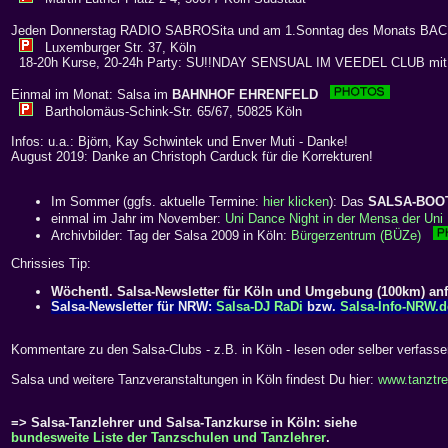
Jeden Donnerstag RADIO SABROSita und am 1.Sonntag des Monats BA
Luxemburger Str. 37, Köln
18-20h Kurse, 20-24h Party: SU!!NDAY SENSUAL IM VEEDEL CLUB mi
Einmal im Monat: Salsa im
BAHNHOF EHRENFELD
Bartholomäus-Schink-Str. 65/67, 50825 Köln
Infos: u.a.: Björn, Kay Schwintek und Enver Muti - Danke!
August 2019: Danke an Christoph Carduck für die Korrekturen!
Im Sommer (ggfs. aktuelle Termine:
hier klicken
): Das
SALSA-BOO
einmal im Jahr im November:
Uni Dance Night in der Mensa der Uni 
Archivbilder: Tag der Salsa 2009 in Köln:
Bürgerzentrum (BÜZe)
Chrissies Tip:
Wöchentl. Salsa-Newsletter für Köln und Umgebung (100km) an
Salsa-Newsletter für NRW:
Salsa-DJ RaDi
bzw.
Salsa-Info-NRW.d
Kommentare zu den Salsa-Clubs - z.B. in Köln - lesen oder selber verfass
Salsa und weitere Tanzveranstaltungen in Köln findest Du hier:
www.tanztre
=> Salsa-Tanzlehrer und Salsa-Tanzkurse in Köln: siehe
bundesweite Liste der Tanzschulen und Tanzlehrer
.