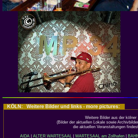
KÖLN: Weitere Bilder und links - more pictures:
Weitere Bilder aus der kölner
(Bilder der aktuellen Lokale sowie Archivbild
die aktuellen Veranstaltungen findes
AIDA
|
ALTER WARTESAAL
|
WARTESAAL am Zollhafen
|
BAH