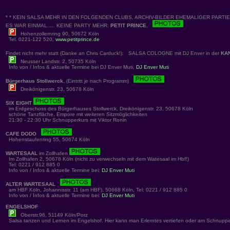
* * KEIN SALSA MEHR IN DEN FOLGENDEN CLUBS, ARCHIV-BILDER EHEMALIGER PARTIES
ES WAR EINMAL..... KEINE PARTY MEHR:
PETIT PRINCE
,
Hohenzollernring 90, 50672 Köln
Tel. 0221-122 520,
www.petitprince.de
Findet nicht mehr statt (Danke an Chris Carduck!): SALSA COLOGNE mit DJ Enver in der
KA
Neusser Landstr. 2, 50735 Köln
Info von / Infos & aktuelle Termine bei DJ Enver Muti,
DJ Enver Muti
Bürgerhaus Stollwerck
, (Eintritt je nach Programm)
Dreikönigenstr. 23, 50678 Köln
SIX EIGHT
im Erdgeschoss des Bürgerhauses Stollwerck, Dreikönigenstr. 23, 50678 Köln
schöne Tanzfläche, Empore mit weiteren Sitzmöglichkeiten
21:30 - 22:30 Uhr Schnupperkurs mit Viktor Ronin
CAFE DODO
Hohenstaufenring 55, 50674 Köln
WARTESAAL
im Zollhafen
Im Zollhafen 2, 50678 Köln (nicht zu verwechseln mit dem Watesaal im Hbf!)
Tel: 0221 / 912 885 0
Info von / Infos & aktuelle Termine bei:
DJ Enver Muti
ALTER WARTESAAL
am HBF Köln, Johannisstr. 11 (am HBF), 50668 Köln, Tel: 0221 / 912 885 0
Info von / Infos & aktuelle Termine bei:
DJ Enver Muti
ENGELSHOF
Oberstr.96, 51149 Köln/Porz
Salsa tanzen und Lernen im Engelshof. Hier kann man Erlerntes vertiefen oder am Schnuppe