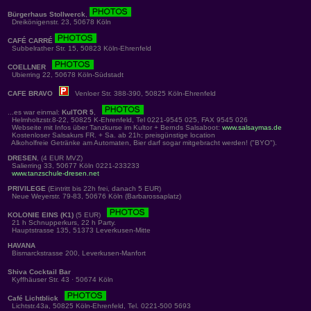
Bürgerhaus Stollwerck
,
Dreikönigenstr. 23, 50678 Köln
CAFÉ CARRÉ
Subbelrather Str. 15, 50823 Köln-Ehrenfeld
COELLNER
Ubierring 22, 50678 Köln-Südstadt
CAFE BRAVO
Venloer Str. 388-390, 50825 Köln-Ehrenfeld
...es war einmal:
KulTOR 5
,
Helmholtzstr.8-22, 50825 K-Ehrenfeld, Tel 0221-9545 025, FAX 9545 026
Webseite mit Infos über Tanzkurse im Kultor + Bernds Salsaboot:
www.salsaymas.de
Kostenloser Salsakurs FR. + Sa. ab 21h; preisgünstige location
Alkoholfreie Getränke am Automaten, Bier darf sogar mitgebracht werden! ("BYO").
DRESEN
, (4 EUR MVZ)
Salierring 33, 50677 Köln 0221-233233
www.tanzschule-dresen.net
PRIVILEGE
(Eintritt bis 22h frei, danach 5 EUR)
Neue Weyerstr. 79-83, 50676 Köln (Barbarossaplatz)
KOLONIE EINS (K1)
(5 EUR)
21 h Schnupperkurs, 22 h Party.
Hauptstrasse 135, 51373 Leverkusen-Mitte
HAVANA
Bismarckstrasse 200, Leverkusen-Manfort
Shiva Cocktail Bar
Kyffhäuser Str. 43 · 50674 Köln
Café Lichtblick
Lichtstr.43a, 50825 Köln-Ehrenfeld, Tel. 0221-500 5693