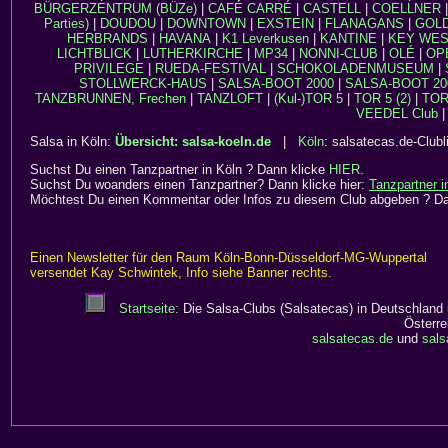
BÜRGERZENTRUM (BÜZe)
|
CAFÉ CARRÉ
|
CASTELL
|
COELLNER
Parties)
|
DOUDOU
|
DOWNTOWN
|
EXSTEIN
|
FLANAGANS
|
GOL
HERBRANDS
|
HAVANA
|
K1 Leverkusen
|
KANTINE
|
KEY WE
LICHTBLICK
|
LUTHERKIRCHE
|
MP34
|
NONNI-CLUB
|
OLÉ
|
OP
PRIVILEGE
|
RUEDA-FESTIVAL
|
SCHOKOLADENMUSEUM
|
STOLLWERCK-HAUS
|
SALSA-BOOT 2000
|
SALSA-BOOT 20
TANZBRUNNEN, Frechen
|
TANZLOFT
|
(Kul-)TOR 5
|
TOR 5 (2)
|
TOR 
VEEDEL Club
|
Salsa in Köln:
Übersicht: salsa-koeln.de
|
Köln
: salsatecas.de-Clubl
Suchst Du einen Tanzpartner in Köln ? Dann klicke
HIER
.
Suchst Du woanders einen Tanzpartner? Dann klicke hier:
Tanzpartner 
Möchtest Du einen Kommentar oder Infos zu diesem Club abgeben ? D
Einen Newsletter für den Raum Köln-Bonn-Düsseldorf-MG-Wuppertal
versendet Kay Schwintek, Info siehe Banner rechts.
Startseite:
Die Salsa-Clubs (Salsatecas) in Deutschland
Österre
salsatecas.de
und
sals