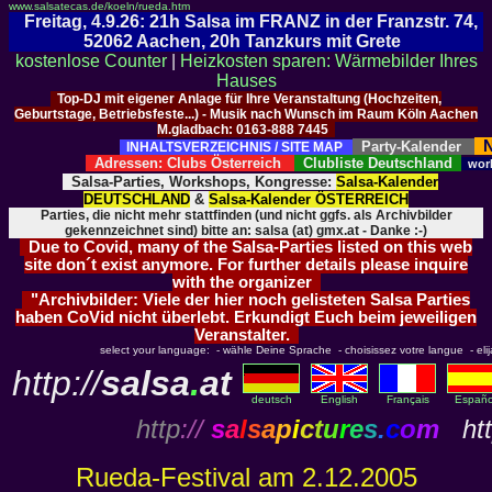
www.salsatecas.de/koeln/rueda.htm
Freitag, 4.9.26: 21h Salsa im FRANZ in der Franzstr. 74,
52062 Aachen, 20h Tanzkurs mit Grete
kostenlose Counter
|
Heizkosten sparen: Wärmebilder Ihres
Hauses
Top-DJ mit eigener Anlage für Ihre Veranstaltung (Hochzeiten,
Geburtstage, Betriebsfeste...) - Musik nach Wunsch im Raum Köln Aachen
M.gladbach: 0163-888 7445
N
Party-Kalender
INHALTSVERZEICHNIS / SITE MAP
Adressen: Clubs Österreich
Clubliste Deutschland
wor
Salsa-Parties, Workshops, Kongresse:
Salsa-Kalender
DEUTSCHLAND
&
Salsa-Kalender ÖSTERREICH
Parties, die nicht mehr stattfinden (und nicht ggfs. als Archivbilder
gekennzeichnet sind) bitte an: salsa (at) gmx.at - Danke :-)
Due to Covid, many of the Salsa-Parties listed on this web
site don´t exist anymore. For further details please inquire
with the organizer
"Archivbilder: Viele der hier noch gelisteten Salsa Parties
haben CoVid nicht überlebt. Erkundigt Euch beim jeweiligen
Veranstalter.
select your language: - wähle Deine Sprache - choisissez votre langue - elija 
http://
salsa
.
at
deutsch
English
Français
Españo
http
://
s
a
l
s
a
p
i
c
t
u
r
e
s
.
c
o
m
htt
Rueda-Festival am 2.12.2005