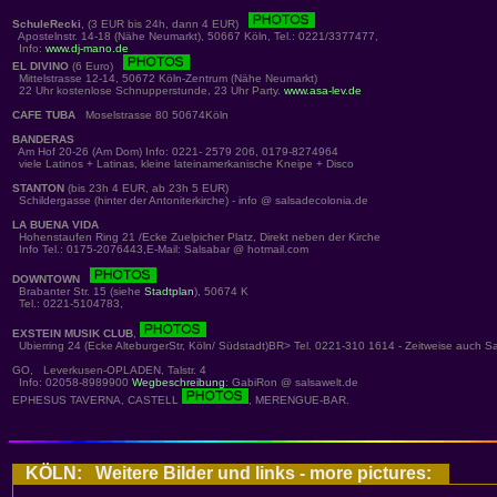
SchuleRecki
, (3 EUR bis 24h, dann 4 EUR)
Apostelnstr. 14-18 (Nähe Neumarkt), 50667 Köln, Tel.: 0221/3377477,
Info:
www.dj-mano.de
EL DIVINO
(6 Euro)
Mittelstrasse 12-14, 50672 Köln-Zentrum (Nähe Neumarkt)
22 Uhr kostenlose Schnupperstunde, 23 Uhr Party.
www.asa-lev.de
CAFE TUBA
Moselstrasse 80 50674Köln
BANDERAS
Am Hof 20-26 (Am Dom) Info: 0221- 2579 206, 0179-8274964
viele Latinos + Latinas, kleine lateinamerkanische Kneipe + Disco
STANTON
(bis 23h 4 EUR, ab 23h 5 EUR)
Schildergasse (hinter der Antoniterkirche) - info @ salsadecolonia.de
LA BUENA VIDA
Hohenstaufen Ring 21 /Ecke Zuelpicher Platz, Direkt neben der Kirche
Info Tel.: 0175-2076443,E-Mail: Salsabar @ hotmail.com
DOWNTOWN
Brabanter Str. 15 (siehe
Stadtplan
), 50674 K
Tel.: 0221-5104783,
EXSTEIN MUSIK CLUB
,
Ubierring 24 (Ecke AlteburgerStr, Köln/ Südstadt)BR> Tel. 0221-310 1614 - Zeitweise auch S
GO, Leverkusen-OPLADEN, Talstr. 4
Info: 02058-8989900
Wegbeschreibung
: GabiRon @ salsawelt.de
EPHESUS TAVERNA, CASTELL
, MERENGUE-BAR.
KÖLN: Weitere Bilder und links - more pictures: