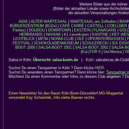
Weitere Bilder aus der kölner
(Bilder der aktuellen Lokale sowie Archivbild
die aktuellen Veranstaltungen findes
AIDA
|
ALTER WARTESAAL
|
WARTESAAL am Zollhafen
|
BAH
BÜRGERZENTRUM (BÜZe)
|
CAFÉ CARRÉ
|
CASTELL
|
COELLNER
Parties)
|
DOUDOU
|
DOWNTOWN
|
EXSTEIN
|
FLANAGANS
|
GOL
HERBRANDS
|
HAVANA
|
K1 Leverkusen
|
KANTINE
|
KEY WE
LICHTBLICK
|
MP34
|
NONNI-CLUB
|
OLÉ
|
OPERNTERRASSEN
|
FESTIVAL
|
SCHOKOLADENMUSEUM
|
SCHULERECKI
|
SIX EIGH
BOOT 2000
|
SALSA-BOOT 2001
|
SALSA-BOOT 2002
|
SALSA-B
(Kul-)TOR 5
|
Uni-Mensa
|
VE
Salsa in Köln:
Übersicht: salsa-koeln.de
|
Köln
: salsatecas.de-Clubl
Suchst Du einen Tanzpartner in Köln ? Dann klicke
HIER
.
Suchst Du woanders einen Tanzpartner? Dann klicke hier:
Tanzpartner 
Möchtest Du einen Kommentar oder Infos zu diesem Club abgeben ? D
Einen Newsletter für den Raum Köln-Bonn-Düsseldorf-MG-Wuppertal
versendet Kay Schwintek, Info siehe Banner rechts.