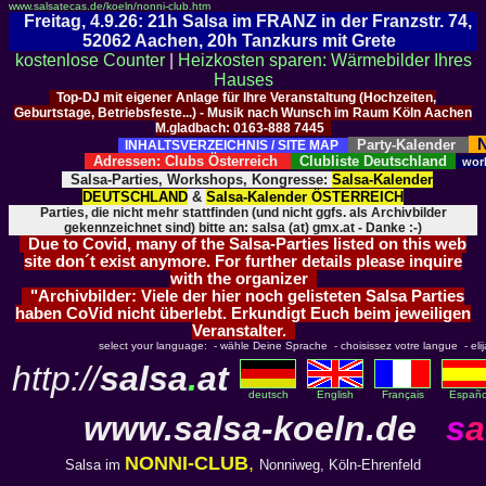
www.salsatecas.de/koeln/nonni-club.htm
Freitag, 4.9.26: 21h Salsa im FRANZ in der Franzstr. 74,
52062 Aachen, 20h Tanzkurs mit Grete
kostenlose Counter
|
Heizkosten sparen: Wärmebilder Ihres
Hauses
Top-DJ mit eigener Anlage für Ihre Veranstaltung (Hochzeiten,
Geburtstage, Betriebsfeste...) - Musik nach Wunsch im Raum Köln Aachen
M.gladbach: 0163-888 7445
N
Party-Kalender
INHALTSVERZEICHNIS / SITE MAP
Adressen: Clubs Österreich
Clubliste Deutschland
wor
Salsa-Parties, Workshops, Kongresse:
Salsa-Kalender
DEUTSCHLAND
&
Salsa-Kalender ÖSTERREICH
Parties, die nicht mehr stattfinden (und nicht ggfs. als Archivbilder
gekennzeichnet sind) bitte an: salsa (at) gmx.at - Danke :-)
Due to Covid, many of the Salsa-Parties listed on this web
site don´t exist anymore. For further details please inquire
with the organizer
"Archivbilder: Viele der hier noch gelisteten Salsa Parties
haben CoVid nicht überlebt. Erkundigt Euch beim jeweiligen
Veranstalter.
select your language: - wähle Deine Sprache - choisissez votre langue - elija 
http://
salsa
.
at
deutsch
English
Français
Españo
www.
salsa-koeln.de
s
a
NONNI-CLUB
,
Salsa im
Nonniweg, Köln-Ehrenfeld