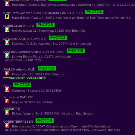
Restaurant, Kneipe, Bar (am Barbarossaplatz): Salierring 44, 50677 K, Tel. (0221) 24 2
letzte Party war am 6.5.2012:
GOLDSCHLÄGER
(5 EUR)
Hans-Böckler-Platz 1-3, 50672 Köln (direkt am Bahnhof Köln West an der Venloer Str.
NONNI-CLUB
(5 EUR)
Helmholtzplatz 11 / Nonniweg, 50825 Köln-Ehrenfeld
LA DANZA DOS
(5 €, erm. 3 €)
Moltkestr. 79/Ecke Aachener Str., 50674 Köln-Innenstadt
DOU DOU Dancing Club
(5 Euro inkl. Drink)
Ludwig-Erhard-Platz 1, 51373 Leverkusen
20 Uhr Kurs, 22 Uhr Party
AVALON (ehem.: OLÉ)
Friesenplatz 15, 50672 Köln-Zentrum
www.pandiktyon.eu/salsa.html
)
AIDA
Merheimer Strasse 195, 50733 Köln
Tanzschule
OMILAYE
Keppler Str. 9-11, 50823 Köln
AMUSETTE
Richard-Wagner Str. 8, 50674 Köln (direkt am Rudolfplatz)
OPERNTERRASSEN
Brüderstrasse 2, 50667 Köln (neben dem Opernhaus/Offenbachplatz)
ab 19:30, 21:30 Uhr Schnupperstunde, anschliessend Party. Info: www.dj-dunel.de