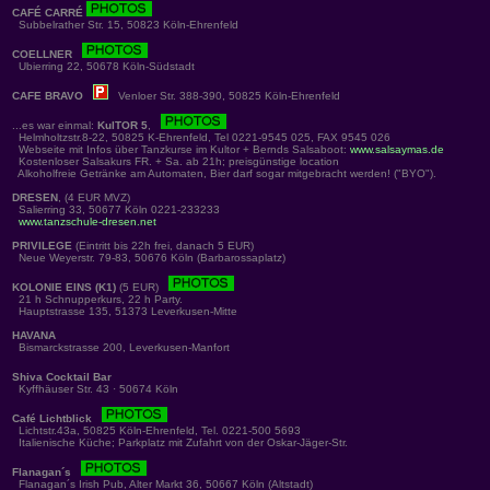
CAFÉ CARRÉ
Subbelrather Str. 15, 50823 Köln-Ehrenfeld
COELLNER
Ubierring 22, 50678 Köln-Südstadt
CAFE BRAVO
Venloer Str. 388-390, 50825 Köln-Ehrenfeld
...es war einmal:
KulTOR 5
,
Helmholtzstr.8-22, 50825 K-Ehrenfeld, Tel 0221-9545 025, FAX 9545 026
Webseite mit Infos über Tanzkurse im Kultor + Bernds Salsaboot:
www.salsaymas.de
Kostenloser Salsakurs FR. + Sa. ab 21h; preisgünstige location
Alkoholfreie Getränke am Automaten, Bier darf sogar mitgebracht werden! ("BYO").
DRESEN
, (4 EUR MVZ)
Salierring 33, 50677 Köln 0221-233233
www.tanzschule-dresen.net
PRIVILEGE
(Eintritt bis 22h frei, danach 5 EUR)
Neue Weyerstr. 79-83, 50676 Köln (Barbarossaplatz)
KOLONIE EINS (K1)
(5 EUR)
21 h Schnupperkurs, 22 h Party.
Hauptstrasse 135, 51373 Leverkusen-Mitte
HAVANA
Bismarckstrasse 200, Leverkusen-Manfort
Shiva Cocktail Bar
Kyffhäuser Str. 43 · 50674 Köln
Café Lichtblick
Lichtstr.43a, 50825 Köln-Ehrenfeld, Tel. 0221-500 5693
Italienische Küche; Parkplatz mit Zufahrt von der Oskar-Jäger-Str.
Flanagan´s
Flanagan´s Irish Pub, Alter Markt 36, 50667 Köln (Altstadt)