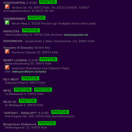
STADTGARTEN
(7 EUR)
Venloer Str. 40, 50672 Köln, Tel. (0221) 516030, 516037
Schnuppertanzkurs: 21.00-22.00 Uhr
TANZBRUNNEN
Neuer Weg 2, 50226 Frechen (gr. Parkplatz hinter dem Lokal)
PAPACITAS
Hohenzollernring 51, 50762 Köln-Zentrum.
www.papacitas.de
PAPERMOON
Quatermarkt 1 (Navi: Gürzenichstr. 21), 50667 Köln
Gonzalez & Gonzalez
(Eintritt frei)
Aachener Strasse 52, 50674 Köln
BERRY LOUNGE
(5 EUR)
Hohenstaufenring 55, 50674 Köln
(zwischen Rudolfplatz und Zülpicher Platz)
Info:
www.pandiktyon.eu/salsa
KEY WEST
Zülpicher Platz 6, 50674 Köln
MP34
Im Mediapark 6, 50670 Köln
DEJA VU
im Mediapark 4, 50670 Köln
"AUFTAKT - TANZLOFT"
(5 EUR)
Poll-Vingster Str. 138, 51105 Köln (rechtsrheinisch)
Bürgerhaus Stollwerck
,
Dreikönigenstr. 23, 50678 Köln