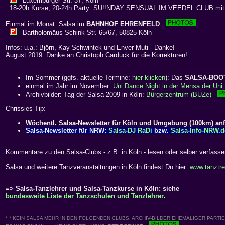
Luxemburger Str. 37, Köln
18-20h Kurse, 20-24h Party: SU!!NDAY SENSUAL IM VEEDEL CLUB mi
Einmal im Monat: Salsa im
BAHNHOF EHRENFELD
Bartholomäus-Schink-Str. 65/67, 50825 Köln
Infos: u.a.: Björn, Kay Schwintek und Enver Muti - Danke!
August 2019: Danke an Christoph Carduck für die Korrekturen!
Im Sommer (ggfs. aktuelle Termine:
hier klicken
): Das
SALSA-BOO
einmal im Jahr im November:
Uni Dance Night in der Mensa der Uni 
Archivbilder: Tag der Salsa 2009 in Köln:
Bürgerzentrum (BÜZe)
Chrissies Tip:
Wöchentl. Salsa-Newsletter für Köln und Umgebung (100km) an
Salsa-Newsletter für NRW:
Salsa-DJ RaDi
bzw.
Salsa-Info-NRW.d
Kommentare zu den Salsa-Clubs - z.B. in Köln - lesen oder selber verfass
Salsa und weitere Tanzveranstaltungen in Köln findest Du hier:
www.tanztre
=> Salsa-Tanzlehrer und Salsa-Tanzkurse in Köln: siehe
bundesweite Liste der Tanzschulen und Tanzlehrer
.
* * KEIN SALSA MEHR IN DEN FOLGENDEN CLUBS, ARCHIV-BILDER EHEMALIGER PARTIES