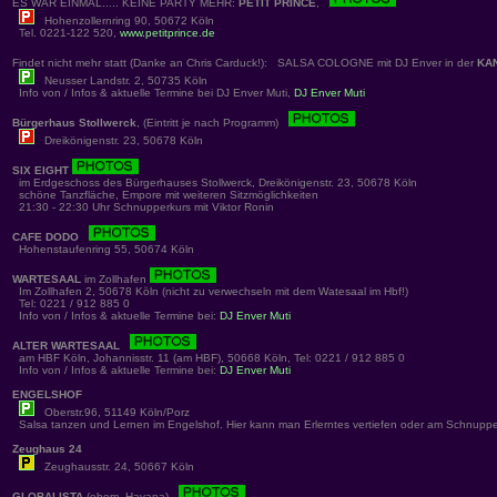
ES WAR EINMAL..... KEINE PARTY MEHR:
PETIT PRINCE
,
Hohenzollernring 90, 50672 Köln
Tel. 0221-122 520,
www.petitprince.de
Findet nicht mehr statt (Danke an Chris Carduck!): SALSA COLOGNE mit DJ Enver in der
KA
Neusser Landstr. 2, 50735 Köln
Info von / Infos & aktuelle Termine bei DJ Enver Muti,
DJ Enver Muti
Bürgerhaus Stollwerck
, (Eintritt je nach Programm)
Dreikönigenstr. 23, 50678 Köln
SIX EIGHT
im Erdgeschoss des Bürgerhauses Stollwerck, Dreikönigenstr. 23, 50678 Köln
schöne Tanzfläche, Empore mit weiteren Sitzmöglichkeiten
21:30 - 22:30 Uhr Schnupperkurs mit Viktor Ronin
CAFE DODO
Hohenstaufenring 55, 50674 Köln
WARTESAAL
im Zollhafen
Im Zollhafen 2, 50678 Köln (nicht zu verwechseln mit dem Watesaal im Hbf!)
Tel: 0221 / 912 885 0
Info von / Infos & aktuelle Termine bei:
DJ Enver Muti
ALTER WARTESAAL
am HBF Köln, Johannisstr. 11 (am HBF), 50668 Köln, Tel: 0221 / 912 885 0
Info von / Infos & aktuelle Termine bei:
DJ Enver Muti
ENGELSHOF
Oberstr.96, 51149 Köln/Porz
Salsa tanzen und Lernen im Engelshof. Hier kann man Erlerntes vertiefen oder am Schnuppe
Zeughaus 24
Zeughausstr. 24, 50667 Köln
GLOBALISTA
(ehem. Havana)