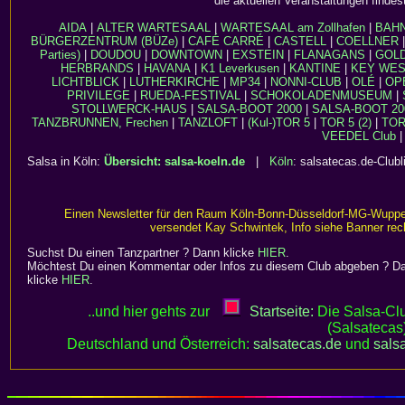
die aktuellen Veranstaltungen findes
AIDA
|
ALTER WARTESAAL
|
WARTESAAL am Zollhafen
|
BAH
BÜRGERZENTRUM (BÜZe)
|
CAFÉ CARRÉ
|
CASTELL
|
COELLNER
Parties)
|
DOUDOU
|
DOWNTOWN
|
EXSTEIN
|
FLANAGANS
|
GOL
HERBRANDS
|
HAVANA
|
K1 Leverkusen
|
KANTINE
|
KEY WE
LICHTBLICK
|
LUTHERKIRCHE
|
MP34
|
NONNI-CLUB
|
OLÉ
|
OP
PRIVILEGE
|
RUEDA-FESTIVAL
|
SCHOKOLADENMUSEUM
|
STOLLWERCK-HAUS
|
SALSA-BOOT 2000
|
SALSA-BOOT 20
TANZBRUNNEN, Frechen
|
TANZLOFT
|
(Kul-)TOR 5
|
TOR 5 (2)
|
TOR 
VEEDEL Club
|
Salsa in Köln:
Übersicht: salsa-koeln.de
|
Köln
: salsatecas.de-Clubl
Einen Newsletter für den Raum Köln-Bonn-Düsseldorf-MG-Wuppe
versendet Kay Schwintek, Info siehe Banner rec
Suchst Du einen Tanzpartner ? Dann klicke
HIER
.
Möchtest Du einen Kommentar oder Infos zu diesem Club abgeben ? D
klicke
HIER
.
..und hier gehts zur
Startseite:
Die Salsa-Cl
(Salsatecas)
Deutschland und Österreich:
salsatecas.de
und
sals