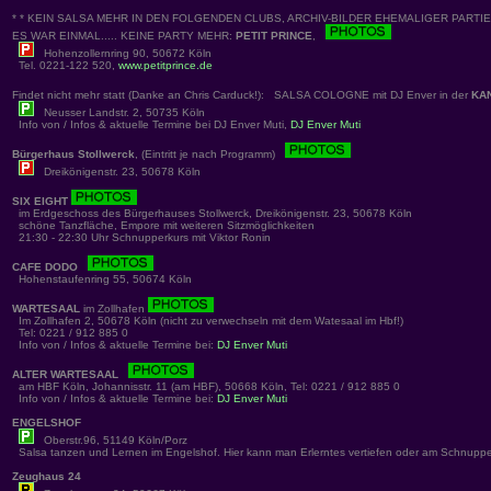
* * KEIN SALSA MEHR IN DEN FOLGENDEN CLUBS, ARCHIV-BILDER EHEMALIGER PARTIES
ES WAR EINMAL..... KEINE PARTY MEHR:
PETIT PRINCE
,
Hohenzollernring 90, 50672 Köln
Tel. 0221-122 520,
www.petitprince.de
Findet nicht mehr statt (Danke an Chris Carduck!): SALSA COLOGNE mit DJ Enver in der
KA
Neusser Landstr. 2, 50735 Köln
Info von / Infos & aktuelle Termine bei DJ Enver Muti,
DJ Enver Muti
Bürgerhaus Stollwerck
, (Eintritt je nach Programm)
Dreikönigenstr. 23, 50678 Köln
SIX EIGHT
im Erdgeschoss des Bürgerhauses Stollwerck, Dreikönigenstr. 23, 50678 Köln
schöne Tanzfläche, Empore mit weiteren Sitzmöglichkeiten
21:30 - 22:30 Uhr Schnupperkurs mit Viktor Ronin
CAFE DODO
Hohenstaufenring 55, 50674 Köln
WARTESAAL
im Zollhafen
Im Zollhafen 2, 50678 Köln (nicht zu verwechseln mit dem Watesaal im Hbf!)
Tel: 0221 / 912 885 0
Info von / Infos & aktuelle Termine bei:
DJ Enver Muti
ALTER WARTESAAL
am HBF Köln, Johannisstr. 11 (am HBF), 50668 Köln, Tel: 0221 / 912 885 0
Info von / Infos & aktuelle Termine bei:
DJ Enver Muti
ENGELSHOF
Oberstr.96, 51149 Köln/Porz
Salsa tanzen und Lernen im Engelshof. Hier kann man Erlerntes vertiefen oder am Schnuppe
Zeughaus 24