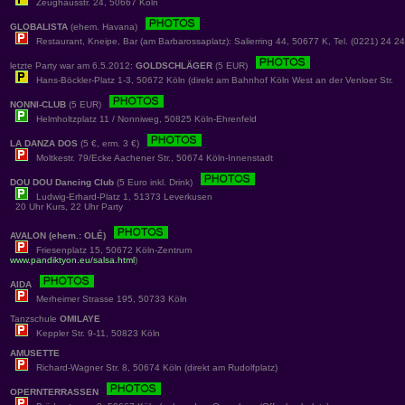
Zeughausstr. 24, 50667 Köln
GLOBALISTA
(ehem. Havana)
Restaurant, Kneipe, Bar (am Barbarossaplatz): Salierring 44, 50677 K, Tel. (0221) 24 2
letzte Party war am 6.5.2012:
GOLDSCHLÄGER
(5 EUR)
Hans-Böckler-Platz 1-3, 50672 Köln (direkt am Bahnhof Köln West an der Venloer Str.
NONNI-CLUB
(5 EUR)
Helmholtzplatz 11 / Nonniweg, 50825 Köln-Ehrenfeld
LA DANZA DOS
(5 €, erm. 3 €)
Moltkestr. 79/Ecke Aachener Str., 50674 Köln-Innenstadt
DOU DOU Dancing Club
(5 Euro inkl. Drink)
Ludwig-Erhard-Platz 1, 51373 Leverkusen
20 Uhr Kurs, 22 Uhr Party
AVALON (ehem.: OLÉ)
Friesenplatz 15, 50672 Köln-Zentrum
www.pandiktyon.eu/salsa.html
)
AIDA
Merheimer Strasse 195, 50733 Köln
Tanzschule
OMILAYE
Keppler Str. 9-11, 50823 Köln
AMUSETTE
Richard-Wagner Str. 8, 50674 Köln (direkt am Rudolfplatz)
OPERNTERRASSEN