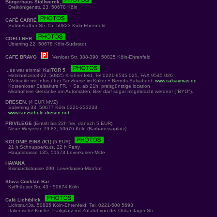
Bürgerhaus Stollwerck
,
Dreikönigenstr. 23, 50678 Köln
CAFÉ CARRÉ
Subbelrather Str. 15, 50823 Köln-Ehrenfeld
COELLNER
Ubierring 22, 50678 Köln-Südstadt
CAFE BRAVO
Venloer Str. 388-390, 50825 Köln-Ehrenfeld
...es war einmal:
KulTOR 5
,
Helmholtzstr.8-22, 50825 K-Ehrenfeld, Tel 0221-9545 025, FAX 9545 026
Webseite mit Infos über Tanzkurse im Kultor + Bernds Salsaboot:
www.salsaymas.de
Kostenloser Salsakurs FR. + Sa. ab 21h; preisgünstige location
Alkoholfreie Getränke am Automaten, Bier darf sogar mitgebracht werden! ("BYO").
DRESEN
, (4 EUR MVZ)
Salierring 33, 50677 Köln 0221-233233
www.tanzschule-dresen.net
PRIVILEGE
(Eintritt bis 22h frei, danach 5 EUR)
Neue Weyerstr. 79-83, 50676 Köln (Barbarossaplatz)
KOLONIE EINS (K1)
(5 EUR)
21 h Schnupperkurs, 22 h Party.
Hauptstrasse 135, 51373 Leverkusen-Mitte
HAVANA
Bismarckstrasse 200, Leverkusen-Manfort
Shiva Cocktail Bar
Kyffhäuser Str. 43 · 50674 Köln
Café Lichtblick
Lichtstr.43a, 50825 Köln-Ehrenfeld, Tel. 0221-500 5693
Italienische Küche; Parkplatz mit Zufahrt von der Oskar-Jäger-Str.