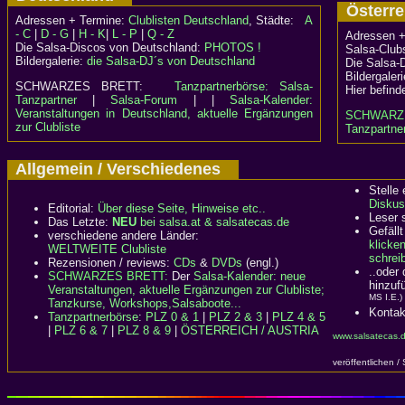
Österr
Adressen + Termine:
Clublisten Deutschland
, Städte:
A
- C
|
D - G
|
H - K
|
L - P
|
Q - Z
Adressen +
Die Salsa-Discos von Deutschland:
PHOTOS !
Salsa-Clubs
Bildergalerie:
die Salsa-DJ´s von Deutschland
Die Salsa-
Bildergaler
SCHWARZES BRETT:
Tanzpartnerbörse: Salsa-
Hier befind
Tanzpartner
|
Salsa-Forum
| |
Salsa-Kalender:
Veranstaltungen in Deutschland, aktuelle Ergänzungen
SCHWARZ
zur Clubliste
Tanzpartner
Allgemein / Verschiedenes
Stelle
Diskus
Editorial:
Über diese Seite, Hinweise etc..
Leser 
Das Letzte:
NEU
bei salsa.at & salsatecas.de
Gefällt
verschiedene andere Länder:
klicke
WELTWEITE Clubliste
schreib
Rezensionen / reviews:
CDs
&
DVDs
(engl.)
..oder
SCHWARZES BRETT:
Der
Salsa-Kalender: neue
hinzuf
Veranstaltungen, aktuelle Ergänzungen zur Clubliste;
MS I.E.)
Tanzkurse, Workshops,Salsaboote...
Kontak
Tanzpartnerbörse
:
PLZ 0 & 1
|
PLZ 2 & 3
|
PLZ 4 & 5
|
PLZ 6 & 7
|
PLZ 8 & 9
|
ÖSTERREICH / AUSTRIA
www.salsatecas.d
veröffentlichen /