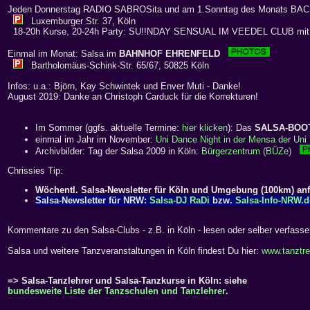
Jeden Donnerstag RADIO SABROSita und am 1.Sonntag des Monats BA
Luxemburger Str. 37, Köln
18-20h Kurse, 20-24h Party: SU!!NDAY SENSUAL IM VEEDEL CLUB mi
Einmal im Monat: Salsa im
BAHNHOF EHRENFELD
Bartholomäus-Schink-Str. 65/67, 50825 Köln
Infos: u.a.: Björn, Kay Schwintek und Enver Muti - Danke!
August 2019: Danke an Christoph Carduck für die Korrekturen!
Im Sommer (ggfs. aktuelle Termine:
hier klicken
): Das
SALSA-BOO
einmal im Jahr im November:
Uni Dance Night in der Mensa der Uni 
Archivbilder: Tag der Salsa 2009 in Köln:
Bürgerzentrum (BÜZe)
Chrissies Tip:
Wöchentl. Salsa-Newsletter für Köln und Umgebung (100km) an
Salsa-Newsletter für NRW:
Salsa-DJ RaDi
bzw.
Salsa-Info-NRW.d
Kommentare zu den Salsa-Clubs - z.B. in Köln - lesen oder selber verfass
Salsa und weitere Tanzveranstaltungen in Köln findest Du hier:
www.tanztre
=> Salsa-Tanzlehrer und Salsa-Tanzkurse in Köln: siehe
bundesweite Liste der Tanzschulen und Tanzlehrer
.