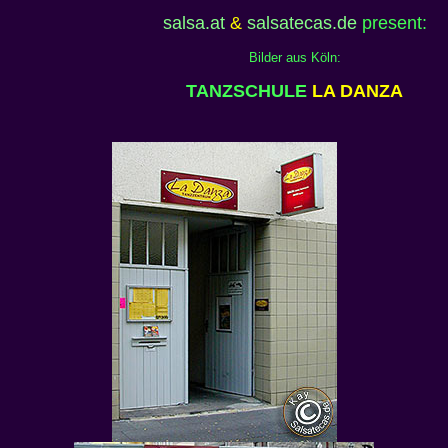
salsa.at
&
salsatecas.de
present:
Bilder aus Köln:
TANZSCHULE
LA DANZA