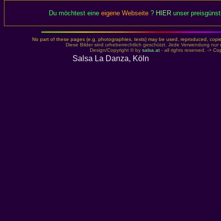
Du möchtest eine
eigene Webseite
?
HIER
unser preisgünst
No part of these pages (e.g. photographies, texts) may be used, reproduced, copied,
Diese Bilder sind urheberrechtlich geschützt. Jede Verwendung nur 
Design/Copyright © by
salsa.at
- all rights reserved. ->
Cop
Salsa La Danza, Köln