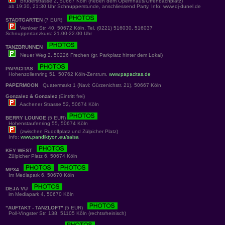
Brüderstrasse 2, 50667 Köln (neben dem Opernhaus/Offenbachplatz)
ab 19:30, 21:30 Uhr Schnupperstunde, anschliessend Party. Info: www.dj-dunel.de
STADTGARTEN
(7 EUR)
Venloer Str. 40, 50672 Köln, Tel. (0221) 516030, 516037
Schnuppertanzkurs: 21.00-22.00 Uhr
TANZBRUNNEN
Neuer Weg 2, 50226 Frechen (gr. Parkplatz hinter dem Lokal)
PAPACITAS
Hohenzollernring 51, 50762 Köln-Zentrum.
www.papacitas.de
PAPERMOON
Quatermarkt 1 (Navi: Gürzenichstr. 21), 50667 Köln
Gonzalez & Gonzalez
(Eintritt frei)
Aachener Strasse 52, 50674 Köln
BERRY LOUNGE
(5 EUR)
Hohenstaufenring 55, 50674 Köln
(zwischen Rudolfplatz und Zülpicher Platz)
Info:
www.pandiktyon.eu/salsa
KEY WEST
Zülpicher Platz 6, 50674 Köln
MP34
Im Mediapark 6, 50670 Köln
DEJA VU
im Mediapark 4, 50670 Köln
"AUFTAKT - TANZLOFT"
(5 EUR)
Poll-Vingster Str. 138, 51105 Köln (rechtsrheinisch)