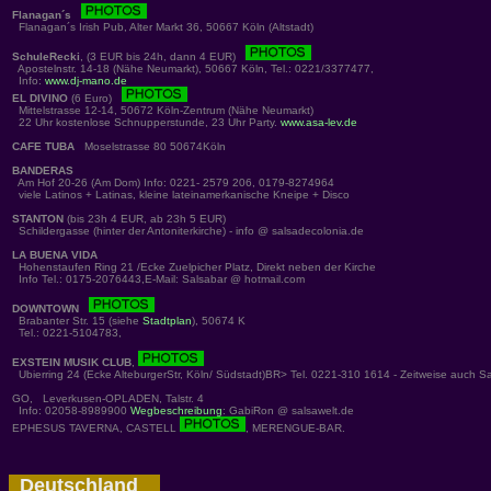
Flanagan´s
Flanagan´s Irish Pub, Alter Markt 36, 50667 Köln (Altstadt)
SchuleRecki
, (3 EUR bis 24h, dann 4 EUR)
Apostelnstr. 14-18 (Nähe Neumarkt), 50667 Köln, Tel.: 0221/3377477,
Info:
www.dj-mano.de
EL DIVINO
(6 Euro)
Mittelstrasse 12-14, 50672 Köln-Zentrum (Nähe Neumarkt)
22 Uhr kostenlose Schnupperstunde, 23 Uhr Party.
www.asa-lev.de
CAFE TUBA
Moselstrasse 80 50674Köln
BANDERAS
Am Hof 20-26 (Am Dom) Info: 0221- 2579 206, 0179-8274964
viele Latinos + Latinas, kleine lateinamerkanische Kneipe + Disco
STANTON
(bis 23h 4 EUR, ab 23h 5 EUR)
Schildergasse (hinter der Antoniterkirche) - info @ salsadecolonia.de
LA BUENA VIDA
Hohenstaufen Ring 21 /Ecke Zuelpicher Platz, Direkt neben der Kirche
Info Tel.: 0175-2076443,E-Mail: Salsabar @ hotmail.com
DOWNTOWN
Brabanter Str. 15 (siehe
Stadtplan
), 50674 K
Tel.: 0221-5104783,
EXSTEIN MUSIK CLUB
,
Ubierring 24 (Ecke AlteburgerStr, Köln/ Südstadt)BR> Tel. 0221-310 1614 - Zeitweise auch S
GO, Leverkusen-OPLADEN, Talstr. 4
Info: 02058-8989900
Wegbeschreibung
: GabiRon @ salsawelt.de
EPHESUS TAVERNA, CASTELL
, MERENGUE-BAR.
Deutschland