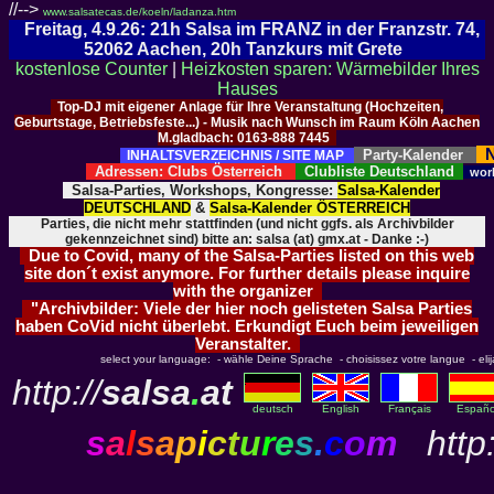
//-->
www.salsatecas.de/koeln/ladanza.htm
Freitag, 4.9.26: 21h Salsa im FRANZ in der Franzstr. 74,
52062 Aachen, 20h Tanzkurs mit Grete
kostenlose Counter
|
Heizkosten sparen: Wärmebilder Ihres
Hauses
Top-DJ mit eigener Anlage für Ihre Veranstaltung (Hochzeiten,
Geburtstage, Betriebsfeste...) - Musik nach Wunsch im Raum Köln Aachen
M.gladbach: 0163-888 7445
N
Party-Kalender
INHALTSVERZEICHNIS / SITE MAP
Adressen: Clubs Österreich
Clubliste Deutschland
wor
Salsa-Parties, Workshops, Kongresse:
Salsa-Kalender
DEUTSCHLAND
&
Salsa-Kalender ÖSTERREICH
Parties, die nicht mehr stattfinden (und nicht ggfs. als Archivbilder
gekennzeichnet sind) bitte an: salsa (at) gmx.at - Danke :-)
Due to Covid, many of the Salsa-Parties listed on this web
site don´t exist anymore. For further details please inquire
with the organizer
"Archivbilder: Viele der hier noch gelisteten Salsa Parties
haben CoVid nicht überlebt. Erkundigt Euch beim jeweiligen
Veranstalter.
select your language: - wähle Deine Sprache - choisissez votre langue - elija 
http://
salsa
.
at
deutsch
English
Français
Españo
s
a
l
s
a
p
i
c
t
u
r
e
s
.
c
o
m
http: