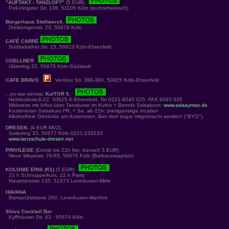
"AUFTAKT - TANZLOFT"
(5 EUR)
Poll-Vingster Str. 138, 51105 Köln (rechtsrheinisch)
Bürgerhaus Stollwerck
,
Dreikönigenstr. 23, 50678 Köln
CAFÉ CARRÉ
Subbelrather Str. 15, 50823 Köln-Ehrenfeld
COELLNER
Ubierring 22, 50678 Köln-Südstadt
CAFE BRAVO
Venloer Str. 388-390, 50825 Köln-Ehrenfeld
...es war einmal:
KulTOR 5
,
Helmholtzstr.8-22, 50825 K-Ehrenfeld, Tel 0221-9545 025, FAX 9545 026
Webseite mit Infos über Tanzkurse im Kultor + Bernds Salsaboot:
www.salsaymas.de
Kostenloser Salsakurs FR. + Sa. ab 21h; preisgünstige location
Alkoholfreie Getränke am Automaten, Bier darf sogar mitgebracht werden! ("BYO").
DRESEN
, (4 EUR MVZ)
Salierring 33, 50677 Köln 0221-233233
www.tanzschule-dresen.net
PRIVILEGE
(Eintritt bis 22h frei, danach 5 EUR)
Neue Weyerstr. 79-83, 50676 Köln (Barbarossaplatz)
KOLONIE EINS (K1)
(5 EUR)
21 h Schnupperkurs, 22 h Party.
Hauptstrasse 135, 51373 Leverkusen-Mitte
HAVANA
Bismarckstrasse 200, Leverkusen-Manfort
Shiva Cocktail Bar
Kyffhäuser Str. 43 · 50674 Köln