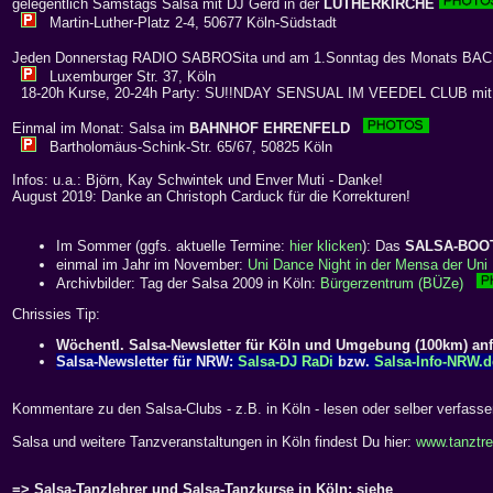
gelegentlich Samstags Salsa mit DJ Gerd in der
LUTHERKIRCHE
Martin-Luther-Platz 2-4, 50677 Köln-Südstadt
Jeden Donnerstag RADIO SABROSita und am 1.Sonntag des Monats BA
Luxemburger Str. 37, Köln
18-20h Kurse, 20-24h Party: SU!!NDAY SENSUAL IM VEEDEL CLUB mi
Einmal im Monat: Salsa im
BAHNHOF EHRENFELD
Bartholomäus-Schink-Str. 65/67, 50825 Köln
Infos: u.a.: Björn, Kay Schwintek und Enver Muti - Danke!
August 2019: Danke an Christoph Carduck für die Korrekturen!
Im Sommer (ggfs. aktuelle Termine:
hier klicken
): Das
SALSA-BOO
einmal im Jahr im November:
Uni Dance Night in der Mensa der Uni 
Archivbilder: Tag der Salsa 2009 in Köln:
Bürgerzentrum (BÜZe)
Chrissies Tip:
Wöchentl. Salsa-Newsletter für Köln und Umgebung (100km) an
Salsa-Newsletter für NRW:
Salsa-DJ RaDi
bzw.
Salsa-Info-NRW.d
Kommentare zu den Salsa-Clubs - z.B. in Köln - lesen oder selber verfass
Salsa und weitere Tanzveranstaltungen in Köln findest Du hier:
www.tanztre
=> Salsa-Tanzlehrer und Salsa-Tanzkurse in Köln: siehe