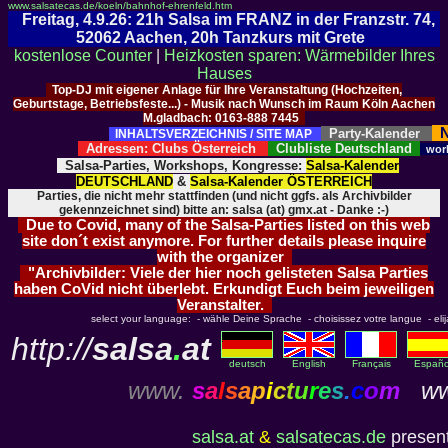
www.salsatecas.de/koeln/bahnhof-ehrenfeld.htm
Freitag, 4.9.26: 21h Salsa im FRANZ in der Franzstr. 74,
52062 Aachen, 20h Tanzkurs mit Grete
kostenlose Counter
|
Heizkosten sparen: Wärmebilder Ihres
Hauses
Top-DJ mit eigener Anlage für Ihre Veranstaltung (Hochzeiten,
Geburtstage, Betriebsfeste...) - Musik nach Wunsch im Raum Köln Aachen
M.gladbach: 0163-888 7445
N
Party-Kalender
INHALTSVERZEICHNIS / SITE MAP
Adressen: Clubs Österreich
Clubliste Deutschland
wor
Salsa-Parties, Workshops, Kongresse:
Salsa-Kalender
DEUTSCHLAND
&
Salsa-Kalender ÖSTERREICH
Parties, die nicht mehr stattfinden (und nicht ggfs. als Archivbilder
gekennzeichnet sind) bitte an: salsa (at) gmx.at - Danke :-)
Due to Covid, many of the Salsa-Parties listed on this web
site don´t exist anymore. For further details please inquire
with the organizer
"Archivbilder: Viele der hier noch gelisteten Salsa Parties
haben CoVid nicht überlebt. Erkundigt Euch beim jeweiligen
Veranstalter.
select your language: - wähle Deine Sprache - choisissez votre langue - elija 
http://
salsa
.
at
deutsch
English
Français
Españo
www.
s
a
l
s
a
p
i
c
t
u
r
e
s
.
c
o
m
ww
salsa.at
&
salsatecas.de
present