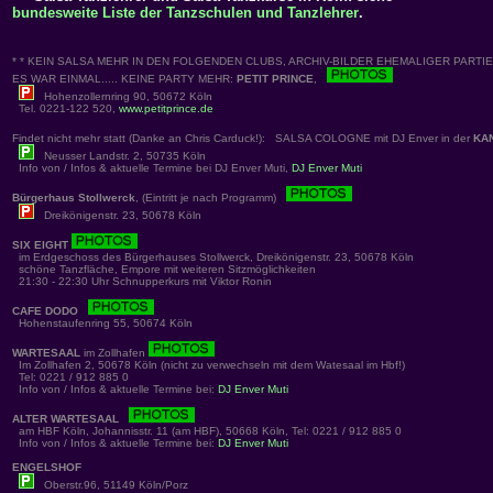
bundesweite Liste der Tanzschulen und Tanzlehrer
.
* * KEIN SALSA MEHR IN DEN FOLGENDEN CLUBS, ARCHIV-BILDER EHEMALIGER PARTIES
ES WAR EINMAL..... KEINE PARTY MEHR:
PETIT PRINCE
,
Hohenzollernring 90, 50672 Köln
Tel. 0221-122 520,
www.petitprince.de
Findet nicht mehr statt (Danke an Chris Carduck!): SALSA COLOGNE mit DJ Enver in der
KA
Neusser Landstr. 2, 50735 Köln
Info von / Infos & aktuelle Termine bei DJ Enver Muti,
DJ Enver Muti
Bürgerhaus Stollwerck
, (Eintritt je nach Programm)
Dreikönigenstr. 23, 50678 Köln
SIX EIGHT
im Erdgeschoss des Bürgerhauses Stollwerck, Dreikönigenstr. 23, 50678 Köln
schöne Tanzfläche, Empore mit weiteren Sitzmöglichkeiten
21:30 - 22:30 Uhr Schnupperkurs mit Viktor Ronin
CAFE DODO
Hohenstaufenring 55, 50674 Köln
WARTESAAL
im Zollhafen
Im Zollhafen 2, 50678 Köln (nicht zu verwechseln mit dem Watesaal im Hbf!)
Tel: 0221 / 912 885 0
Info von / Infos & aktuelle Termine bei:
DJ Enver Muti
ALTER WARTESAAL
am HBF Köln, Johannisstr. 11 (am HBF), 50668 Köln, Tel: 0221 / 912 885 0
Info von / Infos & aktuelle Termine bei:
DJ Enver Muti
ENGELSHOF
Oberstr.96, 51149 Köln/Porz