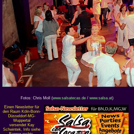
Fotos: Chris Moll (
www.salsatecas.de
/
www.salsa.at
)
Einen Newsletter für
den Raum Köln-Bonn-
Düsseldorf-MG-
Wuppertal
versendet Kay
Schwintek, Info siehe
Banner rechts.