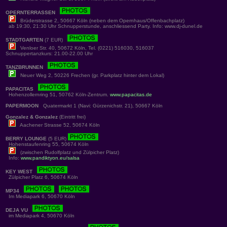
OPERNTERRASSEN
Brüderstrasse 2, 50667 Köln (neben dem Opernhaus/Offenbachplatz)
ab 19:30, 21:30 Uhr Schnupperstunde, anschliessend Party. Info: www.dj-dunel.de
STADTGARTEN
(7 EUR)
Venloer Str. 40, 50672 Köln, Tel. (0221) 516030, 516037
Schnuppertanzkurs: 21.00-22.00 Uhr
TANZBRUNNEN
Neuer Weg 2, 50226 Frechen (gr. Parkplatz hinter dem Lokal)
PAPACITAS
Hohenzollernring 51, 50762 Köln-Zentrum.
www.papacitas.de
PAPERMOON
Quatermarkt 1 (Navi: Gürzenichstr. 21), 50667 Köln
Gonzalez & Gonzalez
(Eintritt frei)
Aachener Strasse 52, 50674 Köln
BERRY LOUNGE
(5 EUR)
Hohenstaufenring 55, 50674 Köln
(zwischen Rudolfplatz und Zülpicher Platz)
Info:
www.pandiktyon.eu/salsa
KEY WEST
Zülpicher Platz 6, 50674 Köln
MP34
Im Mediapark 6, 50670 Köln
DEJA VU
im Mediapark 4, 50670 Köln