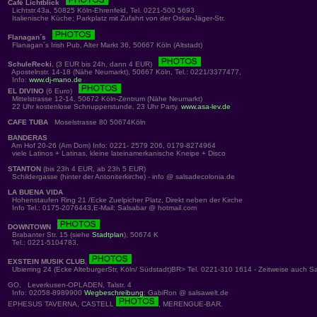
Café Lichtblick
Lichtstr.43a, 50825 Köln-Ehrenfeld, Tel. 0221-500 5693
Italienische Küche; Parkplatz mit Zufahrt von der Oskar-Jäger-Str.
Flanagan´s
Flanagan´s Irish Pub, Alter Markt 36, 50667 Köln (Altstadt)
SchuleRecki
, (3 EUR bis 24h, dann 4 EUR)
Apostelnstr. 14-18 (Nähe Neumarkt), 50667 Köln, Tel.: 0221/3377477,
Info:
www.dj-mano.de
EL DIVINO
(6 Euro)
Mittelstrasse 12-14, 50672 Köln-Zentrum (Nähe Neumarkt)
22 Uhr kostenlose Schnupperstunde, 23 Uhr Party.
www.asa-lev.de
CAFE TUBA
Moselstrasse 80 50674Köln
BANDERAS
Am Hof 20-26 (Am Dom) Info: 0221- 2579 206, 0179-8274964
viele Latinos + Latinas, kleine lateinamerkanische Kneipe + Disco
STANTON
(bis 23h 4 EUR, ab 23h 5 EUR)
Schildergasse (hinter der Antoniterkirche) - info @ salsadecolonia.de
LA BUENA VIDA
Hohenstaufen Ring 21 /Ecke Zuelpicher Platz, Direkt neben der Kirche
Info Tel.: 0175-2076443,E-Mail: Salsabar @ hotmail.com
DOWNTOWN
Brabanter Str. 15 (siehe
Stadtplan
), 50674 K
Tel.: 0221-5104783,
EXSTEIN MUSIK CLUB
,
Ubierring 24 (Ecke AlteburgerStr, Köln/ Südstadt)BR> Tel. 0221-310 1614 - Zeitweise auch S
GO, Leverkusen-OPLADEN, Talstr. 4
Info: 02058-8989900
Wegbeschreibung
: GabiRon @ salsawelt.de
EPHESUS TAVERNA, CASTELL
, MERENGUE-BAR.