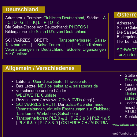
Deutschland
Österr
Adressen + Termine:
Clublisten Deutschland
, Städte:
A
- C
|
D - G
|
H - K
|
L - P
|
Q - Z
Adressen +
Die Salsa-Discos von Deutschland:
PHOTOS !
Salsa-Clubs
Bildergalerie:
die Salsa-DJ´s von Deutschland
Die Salsa-
Bildergaler
SCHWARZES BRETT:
Tanzpartnerbörse: Salsa-
Hier befind
Tanzpartner
|
Salsa-Forum
| |
Salsa-Kalender:
Veranstaltungen in Deutschland, aktuelle Ergänzungen
SCHWARZ
zur Clubliste
Tanzpartner
Allgemein / Verschiedenes
Stelle
Diskus
Editorial:
Über diese Seite, Hinweise etc..
Leser 
Das Letzte:
NEU
bei salsa.at & salsatecas.de
Gefällt
verschiedene andere Länder:
klicke
WELTWEITE Clubliste
schreib
Rezensionen / reviews:
CDs
&
DVDs
(engl.)
..oder
SCHWARZES BRETT:
Der
Salsa-Kalender: neue
hinzuf
Veranstaltungen, aktuelle Ergänzungen zur Clubliste;
MS I.E.)
Tanzkurse, Workshops,Salsaboote...
Kontak
Tanzpartnerbörse
:
PLZ 0 & 1
|
PLZ 2 & 3
|
PLZ 4 & 5
|
PLZ 6 & 7
|
PLZ 8 & 9
|
ÖSTERREICH / AUSTRIA
www.salsatecas.d
veröffentlichen /