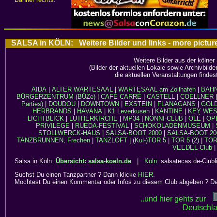
SALSA in KÖLN: Weitere Bilder und links - more pict
Weitere Bilder aus der kölner
(Bilder der aktuellen Lokale sowie Archivbild
die aktuellen Veranstaltungen findes
AIDA
|
ALTER WARTESAAL
|
WARTESAAL am Zollhafen
|
BAH
BÜRGERZENTRUM (BÜZe)
|
CAFÉ CARRÉ
|
CASTELL
|
COELLNER
Parties)
|
DOUDOU
|
DOWNTOWN
|
EXSTEIN
|
FLANAGANS
|
GOL
HERBRANDS
|
HAVANA
|
K1 Leverkusen
|
KANTINE
|
KEY WE
LICHTBLICK
|
LUTHERKIRCHE
|
MP34
|
NONNI-CLUB
|
OLÉ
|
OP
PRIVILEGE
|
RUEDA-FESTIVAL
|
SCHOKOLADENMUSEUM
|
STOLLWERCK-HAUS
|
SALSA-BOOT 2000
|
SALSA-BOOT 20
TANZBRUNNEN, Frechen
|
TANZLOFT
|
(Kul-)TOR 5
|
TOR 5 (2)
|
TOR 
VEEDEL Club
|
Salsa in Köln:
Übersicht: salsa-koeln.de
|
Köln
: salsatecas.de-Clubl
Suchst Du einen Tanzpartner ? Dann klicke
HIER
.
Möchtest Du einen Kommentar oder Infos zu diesem Club abgeben ? D
..und hier gehts zur
Deutschla