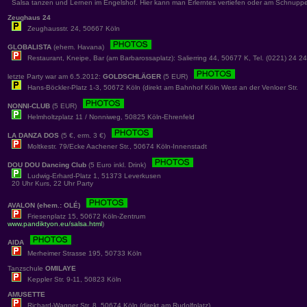
Salsa tanzen und Lernen im Engelshof. Hier kann man Erlerntes vertiefen oder am Schnuppe
Zeughaus 24
Zeughausstr. 24, 50667 Köln
GLOBALISTA
(ehem. Havana)
Restaurant, Kneipe, Bar (am Barbarossaplatz): Salierring 44, 50677 K, Tel. (0221) 24 2
letzte Party war am 6.5.2012:
GOLDSCHLÄGER
(5 EUR)
Hans-Böckler-Platz 1-3, 50672 Köln (direkt am Bahnhof Köln West an der Venloer Str.
NONNI-CLUB
(5 EUR)
Helmholtzplatz 11 / Nonniweg, 50825 Köln-Ehrenfeld
LA DANZA DOS
(5 €, erm. 3 €)
Moltkestr. 79/Ecke Aachener Str., 50674 Köln-Innenstadt
DOU DOU Dancing Club
(5 Euro inkl. Drink)
Ludwig-Erhard-Platz 1, 51373 Leverkusen
20 Uhr Kurs, 22 Uhr Party
AVALON (ehem.: OLÉ)
Friesenplatz 15, 50672 Köln-Zentrum
www.pandiktyon.eu/salsa.html
)
AIDA
Merheimer Strasse 195, 50733 Köln
Tanzschule
OMILAYE
Keppler Str. 9-11, 50823 Köln
AMUSETTE
Richard-Wagner Str. 8, 50674 Köln (direkt am Rudolfplatz)