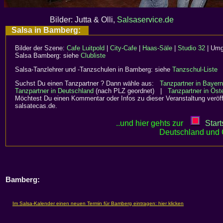
Bilder: Jutta & Olli,
Salsaservice.de
Salsa in Bamberg:
Bilder der Szene:
Cafe Luitpold
|
City-Cafe
|
Haas-Säle
|
Studio 32
| Um
Salsa Bamberg: siehe
Clubliste
Salsa-Tanzlehrer und -Tanzschulen in Bamberg: siehe
Tanzschul-Liste
Suchst Du einen Tanzpartner ? Dann wähle aus:
Tanzpartner in Bayern
Tanzpartner in Deutschland
(nach PLZ geordnet) |
Tanzpartner in Öste
Möchtest Du einen Kommentar oder Infos zu dieser Veranstaltung veröff
salsatecas.de.
..und hier gehts zur
Start
Deutschland und 
Bamberg: