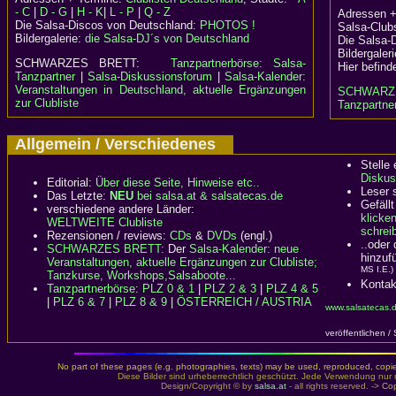
- C
|
D - G
|
H - K
|
L - P
|
Q - Z
Adressen +
Die Salsa-Discos von Deutschland:
PHOTOS !
Salsa-Clubs
Bildergalerie:
die Salsa-DJ´s von Deutschland
Die Salsa-
Bildergaler
SCHWARZES BRETT:
Tanzpartnerbörse: Salsa-
Hier befind
Tanzpartner
|
Salsa-Diskussionsforum
|
Salsa-Kalender:
Veranstaltungen in Deutschland, aktuelle Ergänzungen
SCHWARZ
zur Clubliste
Tanzpartner
Allgemein / Verschiedenes
Stelle
Diskus
Editorial:
Über diese Seite, Hinweise etc..
Leser 
Das Letzte:
NEU
bei salsa.at & salsatecas.de
Gefällt
verschiedene andere Länder:
klicke
WELTWEITE Clubliste
schreib
Rezensionen / reviews:
CDs
&
DVDs
(engl.)
..oder
SCHWARZES BRETT:
Der
Salsa-Kalender: neue
hinzuf
Veranstaltungen, aktuelle Ergänzungen zur Clubliste;
MS I.E.)
Tanzkurse, Workshops,Salsaboote...
Kontak
Tanzpartnerbörse
:
PLZ 0 & 1
|
PLZ 2 & 3
|
PLZ 4 & 5
|
PLZ 6 & 7
|
PLZ 8 & 9
|
ÖSTERREICH / AUSTRIA
www.salsatecas.
veröffentlichen /
No part of these pages (e.g. photographies, texts) may be used, reproduced, copied,
Diese Bilder sind urheberrechtlich geschützt. Jede Verwendung nur 
Design/Copyright © by
salsa.at
- all rights reserved. ->
Cop