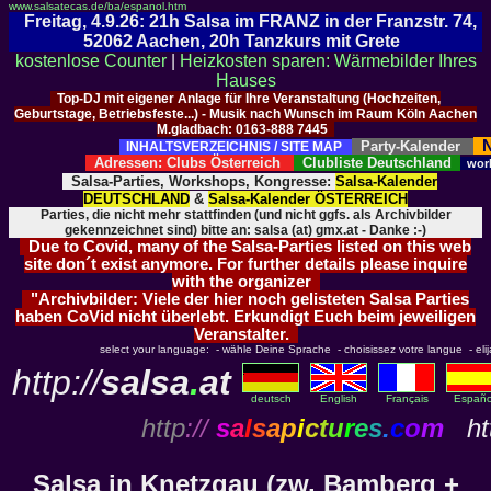
www.salsatecas.de/ba/espanol.htm
Freitag, 4.9.26: 21h Salsa im FRANZ in der Franzstr. 74,
52062 Aachen, 20h Tanzkurs mit Grete
kostenlose Counter
|
Heizkosten sparen: Wärmebilder Ihres
Hauses
Top-DJ mit eigener Anlage für Ihre Veranstaltung (Hochzeiten,
Geburtstage, Betriebsfeste...) - Musik nach Wunsch im Raum Köln Aachen
M.gladbach: 0163-888 7445
N
Party-Kalender
INHALTSVERZEICHNIS / SITE MAP
Adressen: Clubs Österreich
Clubliste Deutschland
wor
Salsa-Parties, Workshops, Kongresse:
Salsa-Kalender
DEUTSCHLAND
&
Salsa-Kalender ÖSTERREICH
Parties, die nicht mehr stattfinden (und nicht ggfs. als Archivbilder
gekennzeichnet sind) bitte an: salsa (at) gmx.at - Danke :-)
Due to Covid, many of the Salsa-Parties listed on this web
site don´t exist anymore. For further details please inquire
with the organizer
"Archivbilder: Viele der hier noch gelisteten Salsa Parties
haben CoVid nicht überlebt. Erkundigt Euch beim jeweiligen
Veranstalter.
select your language: - wähle Deine Sprache - choisissez votre langue - elija 
http://
salsa
.
at
deutsch
English
Français
Españo
http
://
s
a
l
s
a
p
i
c
t
u
r
e
s
.
c
o
m
htt
Salsa in Knetzgau (zw. Bamberg +