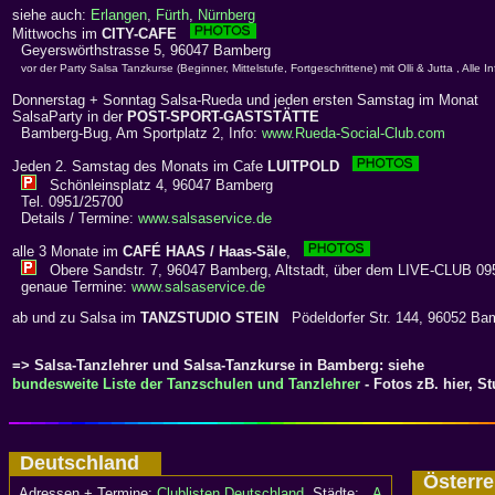
siehe auch:
Erlangen
,
Fürth
,
Nürnberg
Mittwochs im
CITY-CAFE
Geyerswörthstrasse 5, 96047 Bamberg
vor der Party Salsa Tanzkurse (Beginner, Mittelstufe, Fortgeschrittene) mit Olli & Jutta , Alle I
Donnerstag + Sonntag Salsa-Rueda und jeden ersten Samstag im Monat
SalsaParty in der
POST-SPORT-GASTSTÄTTE
Bamberg-Bug, Am Sportplatz 2, Info:
www.Rueda-Social-Club.com
Jeden 2. Samstag des Monats im Cafe
LUITPOLD
Schönleinsplatz 4, 96047 Bamberg
Tel. 0951/25700
Details / Termine:
www.salsaservice.de
alle 3 Monate im
CAFÉ HAAS / Haas-Säle
,
Obere Sandstr. 7, 96047 Bamberg, Altstadt, über dem LIVE-CLUB 09
genaue Termine:
www.salsaservice.de
ab und zu Salsa im
TANZSTUDIO STEIN
Pödeldorfer Str. 144, 96052 Bam
=> Salsa-Tanzlehrer und Salsa-Tanzkurse in Bamberg: siehe
bundesweite Liste der Tanzschulen und Tanzlehrer
- Fotos zB. hier, S
Deutschland
Österr
Adressen + Termine:
Clublisten Deutschland
, Städte:
A