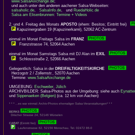
www.SalsaAixchange.de
;
und auch unter den anderen aachener Salsa-Webseiten:
salsaholic.de
,
SalsaInfo.de
, und
RuedaHolic.de
Salsa am Elisenbrunnen: Termine + Videos
2. und 4. Freitag des Monats
APOSTO
(ehem: Besitos; Eintritt frei)
Kapuzinergraben 19 (Kapuzinerkarré), 52062 AC-Zentrum
einmal im Monat Freitags Salsa im
FRANZ
Franzstrasse 74, 52064 Aachen
einmal im Monat Samstags Salsa mit DJ Alan im
EXIL
Schlossstraße 2, 52066 Aachen
Gelegentlich: Salsa in der
DREIFALTIGKEITSKIRCHE
Herzogstr 2 / Zollernstr., 52070 Aachen
Termine:
www.SalsaAixchange.de
UMGEBUNG:
Eschweiler
,
Jülich
ARCHIVBILDER: Salsa-Photos aus der Umgebung: siehe auch
Eynatte
und
Sippenaeken (Belgien)
(ca. 12 km von Aachen)
* * * ...es war einmal: Archiv-Photos ehemaliger Salsa-Veranstaltungen* * *
BERKS
Drischer Strasse 24, 52146 Würselen
CARAT
(Eintritt frei)
Laufenstrasse 82, 52156 Monschau, Tel. 02472 86-0