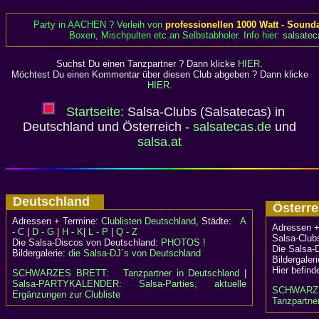
Party in AACHEN ? Verleih von
professionellen 1000 Watt - Sound
Boxen, Mischpulten etc.an Selbstabholer. Info hier:
salsatec
Suchst Du einen Tanzpartner ? Dann klicke
HIER
.
Möchtest Du einen Kommentar über diesen Club abgeben ? Dann klicke
HIER
.
Startseite:
Salsa-Clubs (Salsatecas) in
Deutschland und Österreich -
salsatecas.de
und
salsa.at
Deutschland
Österr
Adressen + Termine:
Clublisten Deutschland
, Städte:
A
Adressen +
- C
|
D - G
|
H - K
|
L - P
|
Q - Z
Salsa-Clubs
Die Salsa-Discos von Deutschland:
PHOTOS !
Die Salsa-
Bildergalerie:
die Salsa-DJ´s von Deutschland
Bildergaler
Hier befind
SCHWARZES BRETT:
Tanzpartner in Deutschland
|
Salsa-PARTYKALENDER: Salsa-Parties, aktuelle
SCHWARZ
Ergänzungen zur Clubliste
Tanzpartner