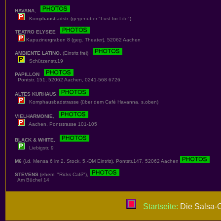
HAVANA
,
Komphausbadstr. (gegenüber "Lust for Life")
TEATRO ELYSEE
Kapuzinergraben 8 (geg. Theater), 52062 Aachen
AMBIENTE LATINO
, (Eintritt frei)
Schützenstr.19
PAPILLON
Pontstr. 151, 52062 Aachen, 0241-568 6726
ALTES KURHAUS
,
Komphausbadstrasse (über dem Café Havanna, s.oben)
VIELHARMONIE
,
Aachen, Pontstrasse 101-105
BLACK & WHITE
,
Liebigstr. 9
M6
(i.d. Mensa 6 im 2. Stock, 5.-DM Eintritt), Pontstr.147, 52062 Aachen
STEVENS
(ehem. "Ricks Café"),
Am Büchel 14
Startseite:
Die Salsa-C