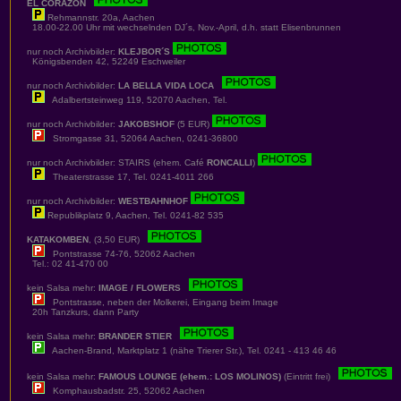
EL CORAZON
Rehmannstr. 20a, Aachen
18.00-22.00 Uhr mit wechselnden DJ´s, Nov.-April, d.h. statt Elisenbrunnen
nur noch Archivbilder:
KLEJBOR´S
Königsbenden 42, 52249 Eschweiler
nur noch Archivbilder:
LA BELLA VIDA LOCA
Adalbertsteinweg 119, 52070 Aachen, Tel.
nur noch Archivbilder:
JAKOBSHOF
(5 EUR)
Stromgasse 31, 52064 Aachen, 0241-36800
nur noch Archivbilder: STAIRS (ehem. Café
RONCALLI
)
Theaterstrasse 17, Tel. 0241-4011 266
nur noch Archivbilder:
WESTBAHNHOF
Republikplatz 9, Aachen, Tel. 0241-82 535
KATAKOMBEN
, (3,50 EUR)
Pontstrasse 74-76, 52062 Aachen
Tel.: 02 41-470 00
kein Salsa mehr:
IMAGE / FLOWERS
Pontstrasse, neben der Molkerei, Eingang beim Image
20h Tanzkurs, dann Party
kein Salsa mehr:
BRANDER STIER
Aachen-Brand, Marktplatz 1 (nähe Trierer Str.), Tel. 0241 - 413 46 46
kein Salsa mehr:
FAMOUS LOUNGE (ehem.: LOS MOLINOS)
(Eintritt frei)
Komphausbadstr. 25, 52062 Aachen