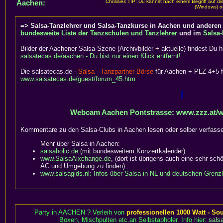
Aachen:
Chrissies TIP: Du kannst nach einem Begriff auf d
(Windows) o
=> Salsa-Tanzlehrer und Salsa-Tanzkurse in Aachen und anderen 
bundesweite Liste der Tanzschulen und Tanzlehrer
und im
Salsa-
Bilder der Aachener Salsa-Szene (Archivbilder + aktuelle) findest Du hi
salsatecas.de/aachen - Du bist nur einen Klick entfernt!
Die salsatecas.de -
Salsa - Tanzpartner-Börse
für Aachen + PLZ 4+5 fi
www.salsatecas.de/guest/forum_45.htm
Webcam Aachen Pontstrasse: www.zzz.at/
Kommentare zu den Salsa-Clubs in Aachen lesen oder selber verfass
Mehr über Salsa in Aachen:
salsaholic.de
(mit bundesweitem Konzertkalender)
www.SalsaAixchange.de
, (dort ist übrigens auch eine sehr schö
AC und Umgebung zu finden)
www.salsagids.nl: Infos über Salsa in NL und deutschen Grenz
Party in AACHEN ? Verleih von
professionellen 1000 Watt - S
Boxen, Mischpulten etc.an Selbstabholer. Info hier:
sals