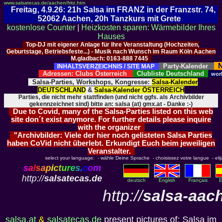
www.salsatecas.de/aachen/fritz.htm
Freitag, 4.9.26: 21h Salsa im FRANZ in der Franzstr. 74,
52062 Aachen, 20h Tanzkurs mit Grete
kostenlose Counter
|
Heizkosten sparen: Wärmebilder Ihres
Hauses
Top-DJ mit eigener Anlage für Ihre Veranstaltung (Hochzeiten,
Geburtstage, Betriebsfeste...) - Musik nach Wunsch im Raum Köln Aachen
M.gladbach: 0163-888 7445
N
Party-Kalender
INHALTSVERZEICHNIS / SITE MAP
Adressen: Clubs Österreich
Clubliste Deutschland
wor
Salsa-Parties, Workshops, Kongresse:
Salsa-Kalender
DEUTSCHLAND
&
Salsa-Kalender ÖSTERREICH
Parties, die nicht mehr stattfinden (und nicht ggfs. als Archivbilder
gekennzeichnet sind) bitte an: salsa (at) gmx.at - Danke :-)
Due to Covid, many of the Salsa-Parties listed on this web
site don´t exist anymore. For further details please inquire
with the organizer
"Archivbilder: Viele der hier noch gelisteten Salsa Parties
haben CoVid nicht überlebt. Erkundigt Euch beim jeweiligen
Veranstalter.
select your language: - wähle Deine Sprache - choisissez votre langue - elija 
s
a
l
s
a
p
i
c
t
u
r
e
s
.
c
o
m
http://
salsatecas.de
deutsch
English
Français
E
http://
salsa-aac
salsa.at
&
salsatecas.de
present pictures of: Salsa im