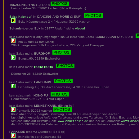
TANZCENTER No.1
(3 EUR)
Heinrichsallee 36, 52062 Aachen (Nähe Kaiserplatz)
Salsa-Kalender
) im
DANCING AND MORE
(3 EUR)
Ecke Küpperstrasse 2-4 / Hauptstr. 52066 Aachen
Schaufenberger Eck
in 52477 Alsdorf, siehe
Alsdorf
kein Salsa mehr (Party umgezogen ins La Bella Vida Loca):
BUDDHA BAR
(2,50 EUR)
Am Büchel 14 (am Markt)
20h Anfängerkurs, 21h Fortgeschrittene, 22h Party mit Giuseppe
kein Salsa mehr:
BURGHOF
Burgstr.60, 52249 Eschweiler
kein Salsa mehr:
BORA BORA
Dürenerstr 28, 52249 Eschweiler
kein Salsa mehr:
LANDHAUS
Linderberg 1 (Ecke Aachenerstrasse), 4701 Kettenis bei Eupen
kein salsa mehr:
HONG FU
Herbesthaler Str. 126, B-4700 Eupen
kein Salsa mehr:
LENNET KANN
, (Eintritt frei)
Pontstr.5, 52062 Aachen
Klein aber oho: supergute Stimmung, eine DER Salsa-Kneipen von Aachen;
fast täglich kostenlose Anfänger-Tanzkurse und sowie Tanzkurse für Salsa, Bachata, Me
Aktuelle Infos auf Helmuts Seite
www.lennet-online.de
und bei Ulf Lohmann:
www.SalsaA
die LECKERSTEN Piña Coladas und Caipirinhas im weitem Umkreis - von Roberto persönl
PARKSIDE
(ehem.: Querbeat, Be Bop)
im Keller in der Südstrasse 54