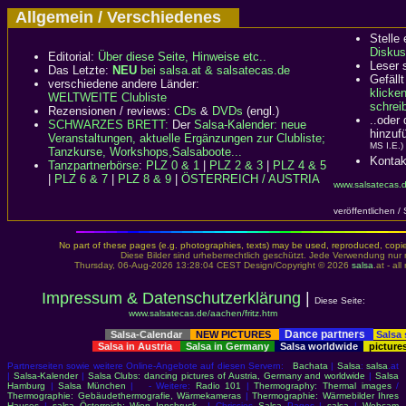
Allgemein / Verschiedenes
Stelle
Diskus
Editorial:
Über diese Seite, Hinweise etc..
Leser 
Das Letzte:
NEU
bei salsa.at & salsatecas.de
Gefällt
verschiedene andere Länder:
klicke
WELTWEITE Clubliste
schreib
Rezensionen / reviews:
CDs
&
DVDs
(engl.)
..oder
SCHWARZES BRETT:
Der
Salsa-Kalender: neue
hinzuf
Veranstaltungen, aktuelle Ergänzungen zur Clubliste;
MS I.E.)
Tanzkurse, Workshops,Salsaboote...
Kontak
Tanzpartnerbörse
:
PLZ 0 & 1
|
PLZ 2 & 3
|
PLZ 4 & 5
|
PLZ 6 & 7
|
PLZ 8 & 9
|
ÖSTERREICH / AUSTRIA
www.salsatecas.d
veröffentlichen /
No part of these pages (e.g. photographies, texts) may be used, reproduced, copied,
Diese Bilder sind urheberrechtlich geschützt. Jede Verwendung nur 
Thursday, 06-Aug-2026 13:28:04 CEST Design/Copyright © 2026
salsa
.at - al
Impressum & Datenschutzerklärung
|
Diese Seite:
www.salsatecas.de/aachen/fritz.htm
Dance partners
Salsa-Calendar
NEW PICTURES
Salsa
Salsa in Austria
Salsa in Germany
Salsa worldwide
picture
Partnerseiten sowie weitere Online-Angebote auf diesen Servern:
Bachata
|
Salsa
:
salsa
.at
|
Salsa-Kalender
|
Salsa Clubs: dancing pictures of Austria, Germany and worldwide
|
Salsa
Hamburg
|
Salsa München
| - Weitere:
Radio 101
|
Thermography: Thermal images
/
Thermographie: Gebäudethermografie, Wärmekameras
|
Thermographie: Wärmebilder Ihres
Hauses
|
salsa Österreich: Wien Innsbruck..
| Chrissies
Salsa
Pages |
salsa
|
Webcam