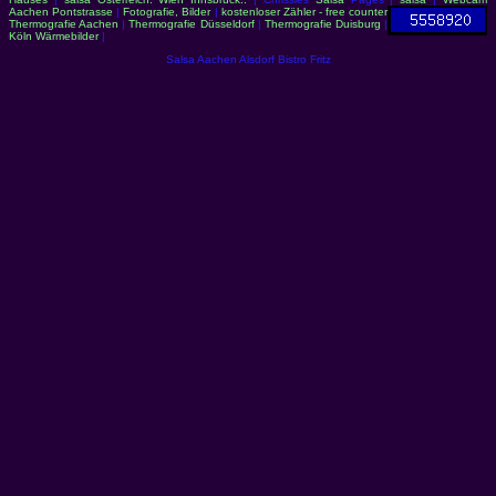
Aachen Pontstrasse
|
Fotografie, Bilder
|
kostenloser Zähler - free counter
Thermografie Aachen
|
Thermografie Düsseldorf
|
Thermografie Duisburg
|
Köln Wärmebilder
|
Salsa Aachen Alsdorf Bistro Fritz