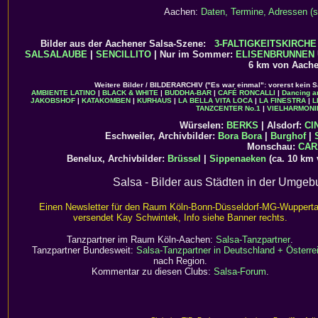
Aachen:
Daten, Termine, Adressen (s
Bilder aus der Aachener Salsa-Szene:
3-FALTIGKEITSKIRCHE
SALSALAUBE
|
SENCILLITO
| Nur im Sommer:
ELISENBRUNNEN
6 km von Aache
Weitere Bilder / BILDERARCHIV ("Es war einmal": vorerst kein 
AMBIENTE LATINO
|
BLACK & WHITE
|
BUDDHA-BAR
|
CAFÉ RONCALLI
|
Dancing a
JAKOBSHOF
|
KATAKOMBEN
|
KURHAUS
|
LA BELLA VITA LOCA
|
LA FINESTRA
|
L
TANZCENTER No.1
|
VIELHARMONI
Würselen:
BERKS
| Alsdorf:
CI
Eschweiler, Archivbilder:
Bora Bora
|
Burghof
|
Monschau:
CAR
Benelux, Archivbilder:
Brüssel
|
Sippenaeken
(ca. 10 km 
Salsa - Bilder aus Städten in der Umge
Einen Newsletter für den Raum Köln-Bonn-Düsseldorf-MG-Wupperta
versendet Kay Schwintek, Info siehe Banner rechts.
Tanzpartner im Raum Köln-Aachen:
Salsa-Tanzpartner
.
Tanzpartner Bundesweit:
Salsa-Tanzpartner in Deutschland + Österre
nach Region.
Kommentar zu diesen Clubs:
Salsa-Forum
.