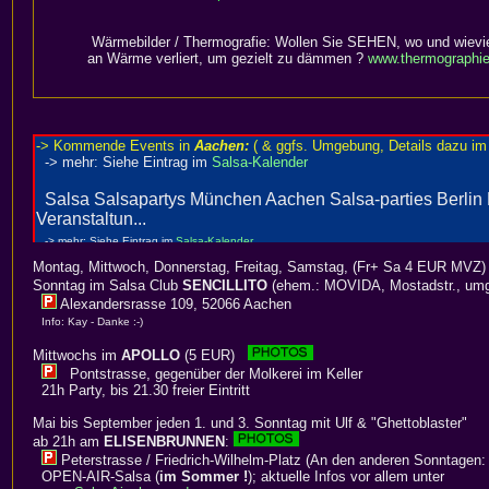
Wärmebilder / Thermografie: Wollen Sie SEHEN, wo und wievie
an Wärme verliert, um gezielt zu dämmen ?
www.thermographie
Montag, Mittwoch, Donnerstag, Freitag, Samstag, (Fr+ Sa 4 EUR MVZ)
Sonntag im Salsa Club
SENCILLITO
(ehem.: MOVIDA, Mostadstr., umg
Alexandersrasse 109, 52066 Aachen
Info: Kay - Danke :-)
Mittwochs im
APOLLO
(5 EUR)
Pontstrasse, gegenüber der Molkerei im Keller
21h Party, bis 21.30 freier Eintritt
Mai bis September jeden 1. und 3. Sonntag mit Ulf & "Ghettoblaster"
ab 21h am
ELISENBRUNNEN
:
Peterstrasse / Friedrich-Wilhelm-Platz (An den anderen Sonntagen:
OPEN-AIR-Salsa (
im Sommer !
); aktuelle Infos vor allem unter