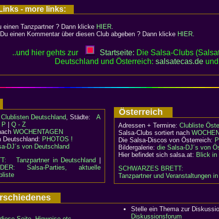
inks - more links:
 einen Tanzpartner ? Dann klicke
HIER
.
Du einen Kommentar über diesen Club abgeben ? Dann klicke
HIER
.
..und hier gehts zur
Startseite:
Die Salsa-Clubs (Salsat
Deutschland und Österreich:
salsatecas.de
un
d
Österreich
:
Clublisten Deutschland
, Städte:
A
- P
|
Q - Z
Adressen + Termine:
Clubliste Öste
 nach
WOCHENTAGEN
Salsa-Clubs sortiert nach
WOCHEN
n Deutschland:
PHOTOS !
Die Salsa-Discos von Österreich:
P
sa-DJ´s von Deutschland
Bildergalerie:
die Salsa-DJ´s von Ös
Hier befindet sich salsa.at:
Blick i
TT:
Tanzpartner in Deutschland
|
DER: Salsa-Parties, aktuelle
SCHWARZES BRETT:
liste
Tanzpartner und Veranstaltungen in
Verschiedenes
Stelle ein Thema zur Diskussi
Diskussionsforum
diese Seite, Hinweise etc..