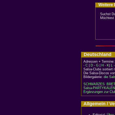
Weitere L
Suchst Du
Möchtest 
Deutschlan
Adressen + Termine
- C
|
D - G
|
H - K
|
L 
Salsa-Clubs sortiert
Die Salsa-Discos vo
Bildergalerie:
die Sal
SCHWARZES BRE
Salsa-PARTYKALEN
Ergänzungen zur Club
Allgemein / 
Editorial:
Über 