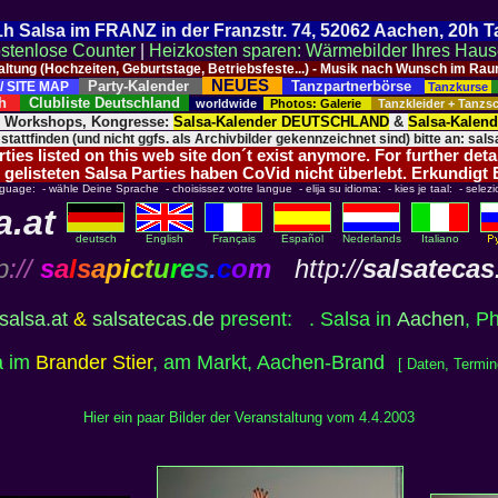
 21h Salsa im FRANZ in der Franzstr. 74, 52062 Aachen, 20h 
stenlose Counter
|
Heizkosten sparen: Wärmebilder Ihres Hau
taltung (Hochzeiten, Geburtstage, Betriebsfeste...) - Musik nach Wunsch im 
NEUES
Party-Kalender
Tanzpartnerbörse
/ SITE MAP
Tanzkurse
ich
Clubliste Deutschland
worldwide
Photos: Galerie
Tanzkleider + Tanz
, Workshops, Kongresse:
Salsa-Kalender DEUTSCHLAND
&
Salsa-Kalen
 stattfinden (und nicht ggfs. als Archivbilder gekennzeichnet sind) bitte an: salsa
ies listed on this web site don´t exist anymore. For further deta
 gelisteten Salsa Parties haben CoVid nicht überlebt. Erkundigt
nguage: - wähle Deine Sprache - choisissez votre langue - elija su idioma: - kies je taal: - selezi
a.at
deutsch
English
Français
Español
Nederlands
Italiano
p
://
s
a
l
s
a
p
i
c
t
u
r
e
s
.
c
o
m
http://
salsatecas
salsa.at
&
salsatecas.de
present:
.
Salsa in
Aachen
, P
a im
Brander Stier
, am Markt, Aachen-Brand
[ Daten, Termi
Hier ein paar Bilder der Veranstaltung vom 4.4.2003