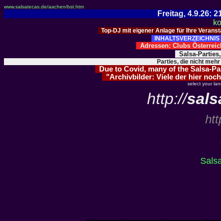
www.salsatecas.de/aachen/bst.htm
Freitag, 4.9.26:
ko
Top-DJ mit eigener Anlage für Ihre Verans
INHALTSVERZEICHNIS 
Adressen: Clubs Österre
Salsa-Parties
Parties, die nicht mehr
Due to Covid, many of the Salsa-Part
"Archivbilder: Viele der hier noch
select your la
http://
sals
htt
Sals