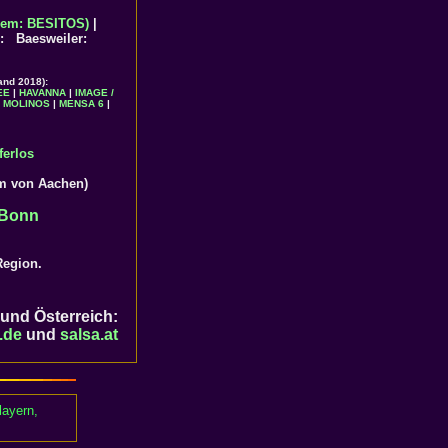
em: BESITOS)
|
 Baesweiler:
and 2018):
EE
|
HAVANNA
|
IMAGE /
 MOLINOS
|
MENSA 6
|
ferlos
km von Aachen)
Bonn
egion.
 und Österreich:
.de
und
salsa.at
layern,