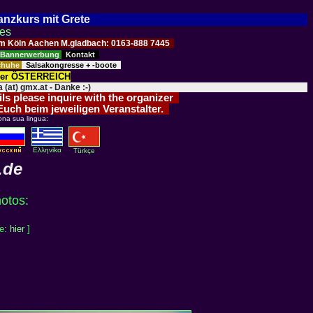
Tanzkurs mit Grete
ses
Raum Köln Aachen M.gladbach: 0163-888 7445
Bannerwerbung
Kontakt
schuhe
Salsakongresse + -boote
der ÖSTERREICH
 (at) gmx.at - Danke :-)
ils please inquire with the organizer
 Euch beim jeweiligen Veranstalter.
ona sua lingua:
Eλληvikα
Türkçe
.de
hotos:
ne:
hier
]