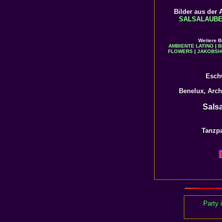
Bilder aus der
SALSALAUB
Weitere B
AMBIENTE LATINO
|
B
FLOWERS
|
JAKOBSH
Eschw
Benelux, Arch
Sals
Tanzpa
Party