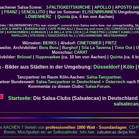
 Aachener Salsa-Szene:
3-FALTIGKEITSKIRCHE
|
APOLLO
|
APOSTO (eh
E
|
FRANZ
|
SENCILLITO
| Nur im Sommer:
ELISENBRUNNEN
Umgebung:
LÖWENHERZ
|
Quinta
(ca. 6 km von Aachen)
ilder / BILDERARCHIV ("Es war einmal": vorerst kein Salsa mehr bzw. nur unregelmäßig, St
LACK & WHITE
|
BUDDHA-BAR
|
CAFÉ RONCALLI
|
Dancing and more
|
EL CORAZON
|
ELYS
OF
|
KATAKOMBEN
|
KURHAUS
|
LA BELLA VITA LOCA
|
LA FINESTRA
|
LENNET KANN
|
LOS
PAPILLON
|
STEVENS
|
TANZCENTER No.1
|
VIELHARMONIE
WESTBAHNHOF
Würselen:
BERKS
| Alsdorf:
CINETOWER
|
FRITZ
eiler, Archivbilder:
Bora Bora
|
Burghof
|
Sila La Taverna
|
Time Out
|
U
Monschau:
CARAT
ivbilder:
Brüssel
|
Sippenaeken
(ca. 10 km von Aachen) |
Quinta
(ca. 6 
a - Bilder aus Städten in der Umgebung:
Düsseldorf
|
Köln
|
Tanzpartner im Raum Köln-Aachen:
Salsa-Tanzpartner
.
rtner Bundesweit:
Salsa-Tanzpartner in Deutschland + Österreich
nach R
Kommentar zu diesen Clubs:
Salsa-Forum
.
Startseite:
Die Salsa-Clubs (Salsatecas) in Deutschland
salsatecas
 in AACHEN ? Verleih von
professionellen 1000 Watt - Soundanlagen
, CD-P
Boxen, Mischpulten etc.an Selbstabholer. Info hier:
salsatecas.de/pa.htm