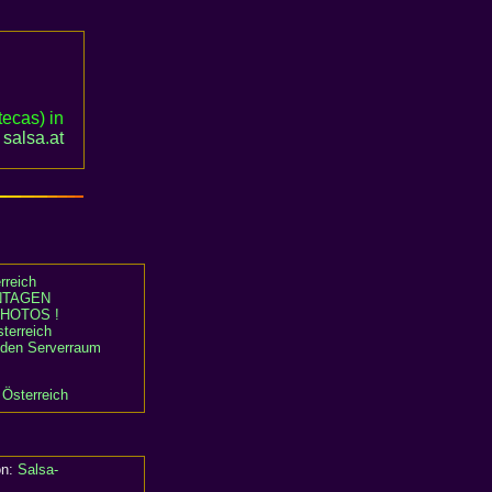
ecas) in
d
salsa
.
at
rreich
TAGEN
HOTOS !
terreich
n den Serverraum
 Österreich
on:
Salsa-