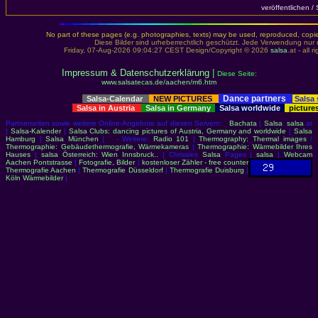
veröffentlichen /
No part of these pages (e.g. photographies, texts) may be used, reproduced, copied,
Diese Bilder sind urheberrechtlich geschützt. Jede Verwendung nur 
Friday, 07-Aug-2026 09:04:27 CEST Design/Copyright © 2026
salsa
.at - all 
Impressum & Datenschutzerklärung
|
Diese Seite:
www.salsatecas.de/aachen/m6.htm
Dance partners
Salsa-Calendar
NEW PICTURES
Salsa
Salsa in Austria
Salsa in Germany
Salsa worldwide
picture
Partnerseiten sowie weitere Online-Angebote auf diesen Servern:
Bachata
|
Salsa
:
salsa
.at
|
Salsa-Kalender
|
Salsa Clubs: dancing pictures of Austria, Germany and worldwide
|
Salsa
Hamburg
|
Salsa München
| - Weitere:
Radio 101
|
Thermography: Thermal images
/
Thermographie: Gebäudethermografie, Wärmekameras
|
Thermographie: Wärmebilder Ihres
Hauses
|
salsa Österreich: Wien Innsbruck..
| Chrissies
Salsa
Pages |
salsa
|
Webcam
Aachen Pontstrasse
|
Fotografie, Bilder
|
kostenloser Zähler - free counter
Thermografie Aachen
|
Thermografie Düsseldorf
|
Thermografie Duisburg
|
Köln Wärmebilder
|