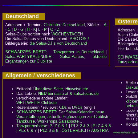
Deutschland
Österr
Adressen + Termine:
Clublisten Deutschland
, Städte:
A
- C
|
D - G
|
H - K
|
L - P
|
Q - Z
Adressen +
Salsa-Clubs sortiert nach
WOCHENTAGEN
Salsa-Clubs
Die Salsa-Discos von Deutschland:
PHOTOS !
Die Salsa-
Bildergalerie:
die Salsa-DJ´s von Deutschland
Bildergaler
Hier befind
SCHWARZES BRETT:
Tanzpartner in Deutschland
|
Salsa-PARTYKALENDER: Salsa-Parties, aktuelle
SCHWARZ
Ergänzungen zur Clubliste
Tanzpartner
Allgemein / Verschiedenes
Stelle
Diskus
Editorial:
Über diese Seite, Hinweise etc..
Leser 
Das Letzte:
NEU
bei salsa.at & salsatecas.de
Gefällt
verschiedene andere Länder:
klicke
WELTWEITE Clubliste
schreib
Rezensionen / reviews:
CDs
&
DVDs
(engl.)
..oder
SCHWARZES BRETT:
Der
Salsa-Kalender: neue
hinzuf
Veranstaltungen, aktuelle Ergänzungen zur Clubliste;
MS I.E.)
Tanzkurse, Workshops,Salsaboote...
Kontak
Tanzpartnerbörse
:
PLZ 0 & 1
|
PLZ 2 & 3
|
PLZ 4 & 5
|
PLZ 6 & 7
|
PLZ 8 & 9
|
ÖSTERREICH / AUSTRIA
www.salsatecas.