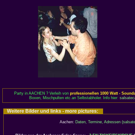
Party in AACHEN ? Verleih von
professionellen 1000 Watt - Sound
Boxen, Mischpulten etc.an Selbstabholer. Info hier:
salsatec
Weitere Bilder und links - more pictures:
Aachen:
Daten, Termine, Adressen (salsate