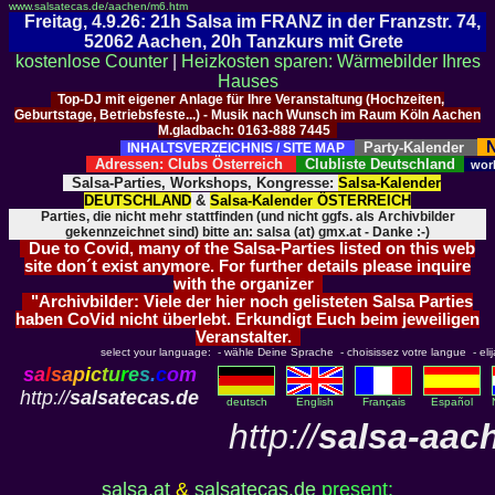
www.salsatecas.de/aachen/m6.htm
Freitag, 4.9.26: 21h Salsa im FRANZ in der Franzstr. 74,
52062 Aachen, 20h Tanzkurs mit Grete
kostenlose Counter
|
Heizkosten sparen: Wärmebilder Ihres
Hauses
Top-DJ mit eigener Anlage für Ihre Veranstaltung (Hochzeiten,
Geburtstage, Betriebsfeste...) - Musik nach Wunsch im Raum Köln Aachen
M.gladbach: 0163-888 7445
N
Party-Kalender
INHALTSVERZEICHNIS / SITE MAP
Adressen: Clubs Österreich
Clubliste Deutschland
wor
Salsa-Parties, Workshops, Kongresse:
Salsa-Kalender
DEUTSCHLAND
&
Salsa-Kalender ÖSTERREICH
Parties, die nicht mehr stattfinden (und nicht ggfs. als Archivbilder
gekennzeichnet sind) bitte an: salsa (at) gmx.at - Danke :-)
Due to Covid, many of the Salsa-Parties listed on this web
site don´t exist anymore. For further details please inquire
with the organizer
"Archivbilder: Viele der hier noch gelisteten Salsa Parties
haben CoVid nicht überlebt. Erkundigt Euch beim jeweiligen
Veranstalter.
select your language: - wähle Deine Sprache - choisissez votre langue - elija 
s
a
l
s
a
p
i
c
t
u
r
e
s
.
c
o
m
http://
salsatecas.de
deutsch
English
Français
Español
http://
salsa-aac
salsa.at
&
salsatecas.de
present: