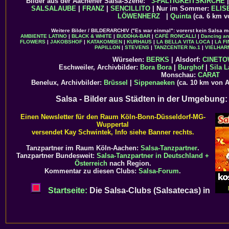
Bilder aus der Aachener Salsa-Szene:
3-FALTIGKEITSKIRCHE
SALSALAUBE
|
FRANZ
|
SENCILLITO
| Nur im Sommer:
ELIS
LÖWENHERZ
|
Quinta
(ca. 6 km v
Weitere Bilder / BILDERARCHIV ("Es war einmal": vorerst kein Salsa m
AMBIENTE LATINO
|
BLACK & WHITE
|
BUDDHA-BAR
|
CAFÉ RONCALLI
|
Dancing a
FLOWERS
|
JAKOBSHOF
|
KATAKOMBEN
|
KURHAUS
|
LA BELLA VITA LOCA
|
LA F
PAPILLON
|
STEVENS
|
TANZCENTER No.1
|
VIELHAR
Würselen:
BERKS
| Alsdorf:
CINET
Eschweiler, Archivbilder:
Bora Bora
|
Burghof
|
Sila L
Monschau:
CARAT
Benelux, Archivbilder:
Brüssel
|
Sippenaeken
(ca. 10 km von 
Salsa - Bilder aus Städten in der Umgebung
Einen Newsletter für den Raum Köln-Bonn-Düsseldorf-MG-
Wuppertal
versendet Kay Schwintek, Info siehe Banner rechts.
Tanzpartner im Raum Köln-Aachen:
Salsa-Tanzpartner
.
Tanzpartner Bundesweit:
Salsa-Tanzpartner in Deutschland +
Österreich
nach Region.
Kommentar zu diesen Clubs:
Salsa-Forum
.
Startseite:
Die Salsa-Clubs (Salsatecas) in