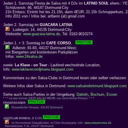
Jeden 1. Samstag Fiesta de Salsa mit 4 DJs im
LATINO SOUL
ehem.: Y
Schützenstr. 46, 44147 Dortmund-City
21h Einlass: Eintritt frei bis 21.15h, dann 4EUR, 21.15h Schnupperkurs, 2
Info 2011 von / Infos bei: artbenn (at) gmail.com
Jeden 2. Samstag im
GUACARA LATINA
Ludwigstr. 14, 44135 Dortmund-City
Webseite:
www.guacara-latina.de
, Tel. 0162-9010274
Jeden 1. + 3. Sonntag im
CAFE CORSO
,
Adlerstr. 81-83, 44137 Dortmund-West;
mit Biergarten und kostenlosen Parkplätzen
Infos:
www.24salsa.de
sowie:
La Klave - on Tour
- Laufend wechselnde Location,
Info:
www.laklavecondjmanu.blogspot.com
Kommentare zu den Salsa-Clubs in Dortmund lesen oder selber verfassen:
Weitere Infos über Salsa in Dortmund:
www.salsaindortmund.blogspot.com
Siehe auch Salsa-Parties in der Umgebung:
Datteln
,
Bochum
,
Essen
* * * es war einmal, KEIN SALSA MEHR, nur noch Archiv-Photos: * * *
FRANZISKANER
Düsseldorfer Strasse, 44145 Dortmund
JAZZCLUB DOMICIL
(6 EUR)
Im Konzertsaal SalsaBomba, im Club Houseparty. Info:
www.salsabomba.de
Hansastrasse 7-11, 44137 Dortmund.