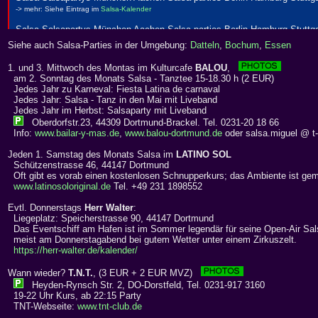
Siehe auch Salsa-Parties in der Umgebung:
Datteln
,
Bochum
,
Essen
1. und 3. Mittwoch des Montas im Kulturcafe
BALOU
,
am 2. Sonntag des Monats Salsa - Tanztee 15-18.30 h (2 EUR)
Jedes Jahr zu Karneval: Fiesta Latina de carnaval
Jedes Jahr: Salsa - Tanz in den Mai mit Liveband
Jedes Jahr im Herbst: Salsaparty mit Liveband
Oberdorfstr.23, 44309 Dortmund-Brackel. Tel. 0231-20 18 66
Info:
www.bailar-y-mas.de
,
www.balou-dortmund.de
oder salsa.miguel @ t-
Jeden 1. Samstag des Monats Salsa im
LATINO SOL
Schützenstrasse 46, 44147 Dortmund
Oft gibt es vorab einen kostenlosen Schnupperkurs; das Ambiente ist gem
www.latinosoloriginal.de
Tel. +49 231 1898552
Evtl. Donnerstags
Herr Walter
:
Liegeplatz: Speicherstrasse 90, 44147 Dortmund
Das Eventschiff am Hafen ist im Sommer legendär für seine Open-Air Sal
meist am Donnerstagabend bei gutem Wetter unter einem Zirkuszelt.
https://herr-walter.de/kalender/
Wann wieder?
T.N.T.
, (3 EUR + 2 EUR MVZ)
Heyden-Rynsch Str. 2, DO-Dorstfeld, Tel. 0231-917 3160
19-22 Uhr Kurs, ab 22:15 Party
TNT-Webseite:
www.tnt-club.de