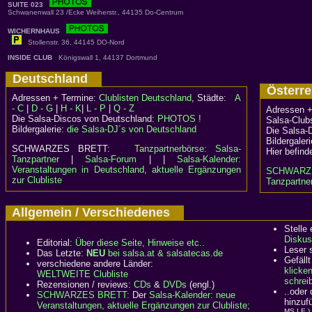
SUITE 023
Schwanenwall 23 /Ecke Weiherstr., 44135 Do-Centrum
WICHERNHAUS
Stollenstr. 36, 44145 DO-Nord
INSIDE CLUB
Königswall 1, 44137 Dortmund
Deutschland
Österr
Adressen + Termine:
Clublisten Deutschland
, Städte:
A
- C
|
D - G
|
H - K
|
L - P
|
Q - Z
Adressen +
Die Salsa-Discos von Deutschland:
PHOTOS !
Salsa-Clubs
Bildergalerie:
die Salsa-DJ´s von Deutschland
Die Salsa-
Bildergaler
SCHWARZES BRETT:
Tanzpartnerbörse: Salsa-
Hier befind
Tanzpartner
|
Salsa-Forum
| |
Salsa-Kalender:
Veranstaltungen in Deutschland, aktuelle Ergänzungen
SCHWARZ
zur Clubliste
Tanzpartner
Allgemein / Verschiedenes
Stelle
Diskus
Editorial:
Über diese Seite, Hinweise etc..
Leser 
Das Letzte:
NEU
bei salsa.at & salsatecas.de
Gefällt
verschiedene andere Länder:
klicke
WELTWEITE Clubliste
schreib
Rezensionen / reviews:
CDs
&
DVDs
(engl.)
..oder
SCHWARZES BRETT:
Der
Salsa-Kalender: neue
hinzuf
Veranstaltungen, aktuelle Ergänzungen zur Clubliste;