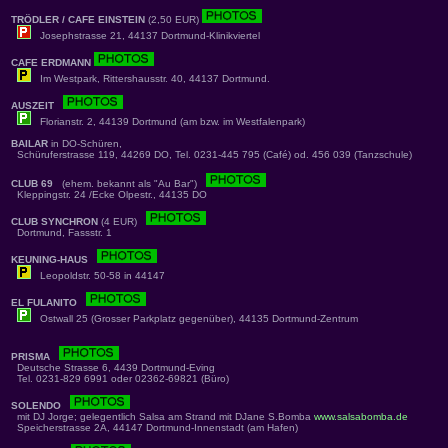
TRÖDLER / CAFE EINSTEIN
(2,50 EUR)
Josephstrasse 21, 44137 Dortmund-Klinikviertel
CAFE ERDMANN
Im Westpark, Rittershausstr. 40, 44137 Dortmund.
AUSZEIT
Florianstr. 2, 44139 Dortmund (am bzw. im Westfalenpark)
BAILAR
in DO-Schüren,
Schüruferstrasse 119, 44269 DO, Tel. 0231-445 795 (Café) od. 456 039 (Tanzschule)
CLUB 69
(ehem. bekannt als "Au Bar")
Kleppingstr. 24 /Ecke Olpestr., 44135 DO
CLUB SYNCHRON
(4 EUR)
Dortmund, Fassstr. 1
KEUNING-HAUS
Leopoldstr. 50-58 in 44147
EL FULANITO
Ostwall 25 (Grosser Parkplatz gegenüber), 44135 Dortmund-Zentrum
PRISMA
Deutsche Strasse 6, 4439 Dortmund-Eving
Tel. 0231-829 6991 oder 02362-69821 (Büro)
SOLENDO
mit DJ Jorge; gelegentlich Salsa am Strand mit DJane S.Bomba
www.salsabomba.de
Speicherstrasse 2A, 44147 Dortmund-Innenstadt (am Hafen)