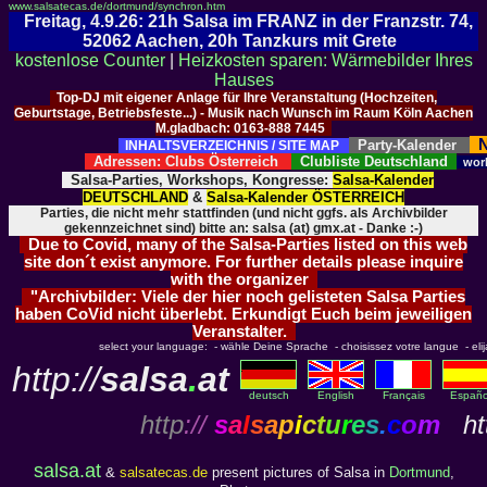
www.salsatecas.de/dortmund/synchron.htm
Freitag, 4.9.26: 21h Salsa im FRANZ in der Franzstr. 74,
52062 Aachen, 20h Tanzkurs mit Grete
kostenlose Counter
|
Heizkosten sparen: Wärmebilder Ihres
Hauses
Top-DJ mit eigener Anlage für Ihre Veranstaltung (Hochzeiten,
Geburtstage, Betriebsfeste...) - Musik nach Wunsch im Raum Köln Aachen
M.gladbach: 0163-888 7445
N
Party-Kalender
INHALTSVERZEICHNIS / SITE MAP
Adressen: Clubs Österreich
Clubliste Deutschland
wor
Salsa-Parties, Workshops, Kongresse:
Salsa-Kalender
DEUTSCHLAND
&
Salsa-Kalender ÖSTERREICH
Parties, die nicht mehr stattfinden (und nicht ggfs. als Archivbilder
gekennzeichnet sind) bitte an: salsa (at) gmx.at - Danke :-)
Due to Covid, many of the Salsa-Parties listed on this web
site don´t exist anymore. For further details please inquire
with the organizer
"Archivbilder: Viele der hier noch gelisteten Salsa Parties
haben CoVid nicht überlebt. Erkundigt Euch beim jeweiligen
Veranstalter.
select your language: - wähle Deine Sprache - choisissez votre langue - elija 
http://
salsa
.
at
deutsch
English
Français
Españo
http
://
s
a
l
s
a
p
i
c
t
u
r
e
s
.
c
o
m
htt
salsa.at
&
salsatecas.de
present pictures of Salsa in
Dortmund
,