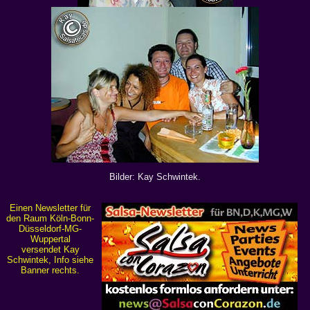
Bilder: Kay Schwintek.
Einen Newsletter für
den Raum Köln-Bonn-
Düsseldorf-MG-
Wuppertal
versendet Kay
Schwintek, Info siehe
Banner rechts.