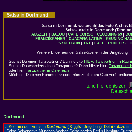
Salsa in Dortmund:
Salsa in Dortmund, weitere Bilder, Foto-Archiv: B
Salsa-Lokale in Dortmund: (Termine
AUSZEIT
|
BALOU
|
CAFE CORSO
|
CLUBBING 69
|
DO
FRANZISKANER
|
GUACARA LATINA
|
KEUNING-HA
SYNCHRON
|
TNT
|
CAFE TRÖDLER / E
Weitere Bilder aus der Salsa-Szene in der Umgebun
Suchst Du einen Tanzpartner ? Dann klicke
HIER:
Tanzpartner im Raum
Suchst Du woanders einen Tanzpartner? Dann klicke hier:
Tanzpartner 
oder hier:
Tanzpartner in
Österreich
Möchtest Du einen Kommentar oder Infos zu diesem Club veröffentliche
..und hier gehts zur
Deutschla
Dortmund: