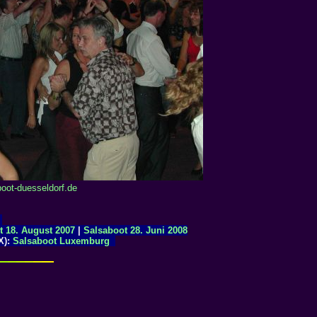
oot-duesseldorf.de
t 18. August 2007
|
Salsaboot 28. Juni 2008
X):
Salsaboot Luxemburg