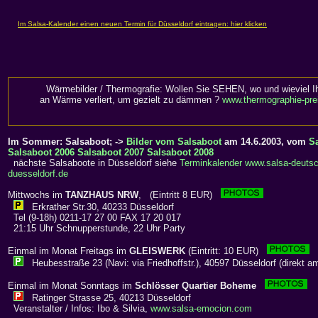
Wärmebilder / Thermografie: Wollen Sie SEHEN, wo und wieviel I
an Wärme verliert, um gezielt zu dämmen ?
www.thermographie-pre
Im Sommer: Salsaboot; ->
Bilder vom Salsaboot
am 14.6.2003, vom
S
Salsaboot 2006
Salsaboot 2007
Salsaboot 2008
nächste Salsaboote in Düsseldorf siehe
Terminkalender www.salsa-deutsc
duesseldorf.de
Mittwochs im
TANZHAUS NRW
, (Eintritt 8 EUR)
Erkrather Str.30, 40233 Düsseldorf
Tel (9-18h) 0211-17 27 00 FAX 17 20 017
21:15 Uhr Schnupperstunde, 22 Uhr Party
Einmal im Monat Freitags im
GLEISWERK
(Eintritt: 10 EUR)
Heubesstraße 23 (Navi: via Friedhoffstr.), 40597 Düsseldorf (direkt a
Einmal im Monat Sonntags im
Schlösser Quartier Boheme
Ratinger Strasse 25, 40213 Düsseldorf
Veranstalter / Infos: Ibo & Silvia,
www.salsa-emocion.com