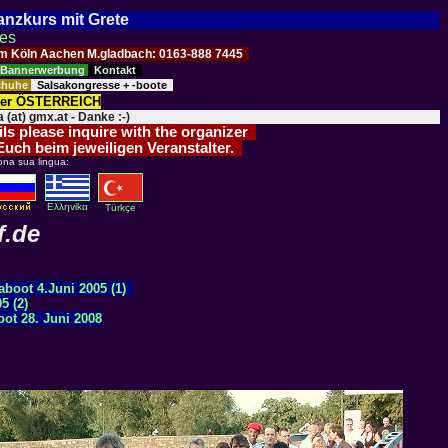
Tanzkurs mit Grete
ses
Raum Köln Aachen M.gladbach: 0163-888 7445
Bannerwerbung
Kontakt
schuhe
Salsakongresse + -boote
der ÖSTERREICH
 (at) gmx.at - Danke :-)
ils please inquire with the organizer
 Euch beim jeweiligen Veranstalter.
ona sua lingua:
Eλληvikα
Türkçe
f.de
aboot 4.Juni 2005 (1)
5 (2)
ot 28. Juni 2008