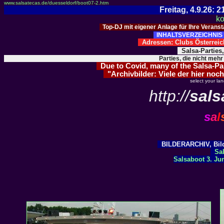
www.salsatecas.de/duesseldorf/boot07-2.htm
Freitag, 4.9.26:
ko
Top-DJ mit eigener Anlage für Ihre Verans
INHALTSVERZEICHNIS 
Adressen: Clubs Österre
Salsa-Parties
Parties, die nicht mehr
Due to Covid, many of the Salsa-Part
"Archivbilder: Viele der hier noch
select your la
http://
sals
s
a
l
BILDERARCHIV, Bilde
Sal
Salsaboot 3. Ju