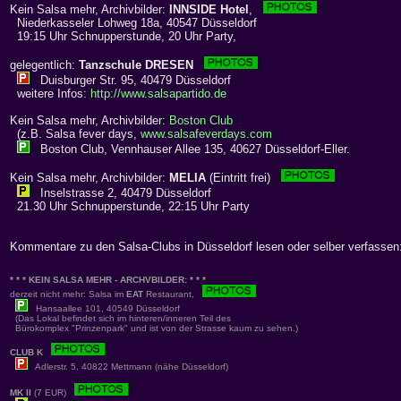
Kein Salsa mehr, Archivbilder:
INNSIDE Hotel
,
Niederkasseler Lohweg 18a, 40547 Düsseldorf
19:15 Uhr Schnupperstunde, 20 Uhr Party,
gelegentlich:
Tanzschule DRESEN
Duisburger Str. 95, 40479 Düsseldorf
weitere Infos:
http://www.salsapartido.de
Kein Salsa mehr, Archivbilder:
Boston Club
(z.B. Salsa fever days,
www.salsafeverdays.com
Boston Club, Vennhauser Allee 135, 40627 Düsseldorf-Eller.
Kein Salsa mehr, Archivbilder:
MELIA
(Eintritt frei)
Inselstrasse 2, 40479 Düsseldorf
21.30 Uhr Schnupperstunde, 22:15 Uhr Party
Kommentare zu den Salsa-Clubs in Düsseldorf lesen oder selber verfassen
* * * KEIN SALSA MEHR - ARCHVBILDER: * * *
derzeit nicht mehr: Salsa im
EAT
Restaurant,
Hansaallee 101, 40549 Düsseldorf
(Das Lokal befindet sich im hinteren/inneren Teil des
Bürokomplex "Prinzenpark" und ist von der Strasse kaum zu sehen.)
CLUB K
Adlerstr. 5, 40822 Mettmann (nähe Düsseldorf)
MK II
(7 EUR)