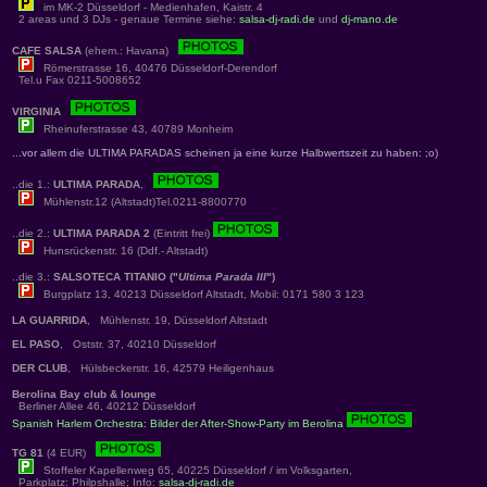
im MK-2 Düsseldorf - Medienhafen, Kaistr. 4
2 areas und 3 DJs - genaue Termine siehe:
salsa-dj-radi.de
und
dj-mano.de
CAFE SALSA
(ehem.: Havana)
Römerstrasse 16, 40476 Düsseldorf-Derendorf
Tel.u Fax 0211-5008652
VIRGINIA
Rheinuferstrasse 43, 40789 Monheim
...vor allem die ULTIMA PARADAS scheinen ja eine kurze Halbwertszeit zu haben: ;o)
..die 1.:
ULTIMA PARADA
,
Mühlenstr.12 (Altstadt)Tel.0211-8800770
..die 2.:
ULTIMA PARADA 2
(Eintritt frei)
Hunsrückenstr. 16 (Ddf.- Altstadt)
..die 3.:
SALSOTECA TITANIO ("
Ultima Parada III
")
Burgplatz 13, 40213 Düsseldorf Altstadt, Mobil: 0171 580 3 123
LA GUARRIDA
, Mühlenstr. 19, Düsseldorf Altstadt
EL PASO
, Oststr. 37, 40210 Düsseldorf
DER CLUB
, Hülsbeckerstr. 16, 42579 Heiligenhaus
Berolina Bay club & lounge
Berliner Allee 46, 40212 Düsseldorf
Spanish Harlem Orchestra: Bilder der After-Show-Party im Berolina
TG 81
(4 EUR)
Stoffeler Kapellenweg 65, 40225 Düsseldorf / im Volksgarten,
Parkplatz: Philpshalle; Info:
salsa-dj-radi.de