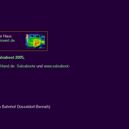
hr Haus
iswert.de
alsaboot 2005
,
hland.de: Salsaboote
und
www.salsaboot-
m Bahnhof Düsseldorf-Benrath)