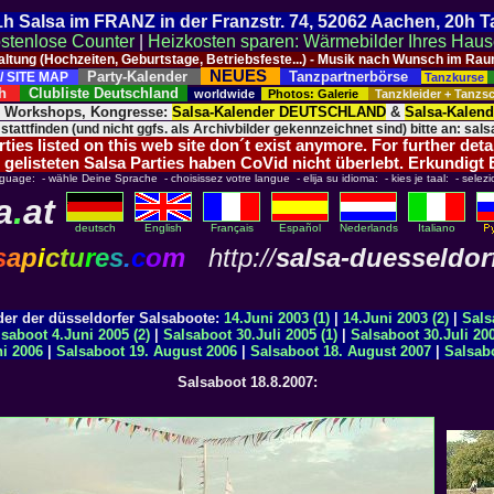
 21h Salsa im FRANZ in der Franzstr. 74, 52062 Aachen, 20h 
stenlose Counter
|
Heizkosten sparen: Wärmebilder Ihres Hau
taltung (Hochzeiten, Geburtstage, Betriebsfeste...) - Musik nach Wunsch im 
NEUES
Party-Kalender
Tanzpartnerbörse
/ SITE MAP
Tanzkurse
ich
Clubliste Deutschland
worldwide
Photos: Galerie
Tanzkleider + Tanz
, Workshops, Kongresse:
Salsa-Kalender DEUTSCHLAND
&
Salsa-Kalen
 stattfinden (und nicht ggfs. als Archivbilder gekennzeichnet sind) bitte an: salsa
ies listed on this web site don´t exist anymore. For further deta
 gelisteten Salsa Parties haben CoVid nicht überlebt. Erkundigt
nguage: - wähle Deine Sprache - choisissez votre langue - elija su idioma: - kies je taal: - selezi
a
.
at
deutsch
English
Français
Español
Nederlands
Italiano
s
a
p
i
c
t
u
r
e
s
.
c
o
m
http://
salsa-duesseldor
r der düsseldorfer Salsaboote:
14.Juni 2003 (1)
|
14.Juni 2003 (2)
|
Sals
saboot 4.Juni 2005 (2)
|
Salsaboot 30.Juli 2005 (1)
|
Salsaboot 30.Juli 200
ni 2006
|
Salsaboot 19. August 2006
|
Salsaboot 18. August 2007
|
Salsabo
Salsaboot 18.8.2007: