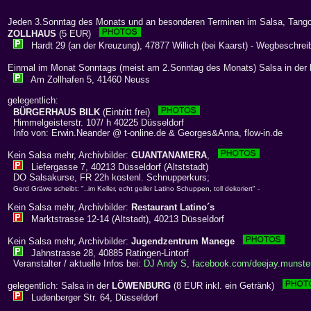
Jeden 3.Sonntag des Monats und an besonderen Terminen im Salsa, Tango
ZOLLHAUS
(5 EUR)
Hardt 29 (an der Kreuzung), 47877 Willich (bei Kaarst) - Wegbeschrei
Einmal im Monat Sonntags (meist am 2.Sonntag des Monats) Salsa in der
Am Zollhafen 5, 41460 Neuss
gelegentlich:
BÜRGERHAUS BILK
(Eintritt frei)
Himmelgeisterstr. 107/ h 40225 Düsseldorf
Info von: Erwin.Neander @ t-online.de & Georges&Anna, flow-in.de
Kein Salsa mehr, Archivbilder:
GUANTANAMERA
,
Liefergasse 7, 40213 Düsseldorf (Altststadt)
DO Salsakurse, FR 22h kostenl. Schnupperkurs;
Gerd Gräwe scheibt: "..im Keller, echt geiler Latino Schuppen, toll dekoriert" -
Kein Salsa mehr, Archivbilder:
Restaurant Latino´s
Marktstrasse 12-14 (Altstadt), 40213 Düsseldorf
Kein Salsa mehr, Archivbilder:
Jugendzentrum Manege
Jahnstrasse 28, 40885 Ratingen-Lintorf
Veranstalter / aktuelle Infos bei:
DJ Andy S, facebook.com/deejay.munste
gelegentlich: Salsa in der
LÖWENBURG
(8 EUR inkl. ein Getränk)
Ludenberger Str. 64, Düsseldorf