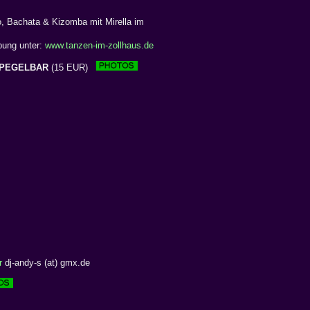
, Bachata & Kizomba mit Mirella im
bung unter:
www.tanzen-im-zollhaus.de
PEGELBAR
(15 EUR)
r
dj-andy-s (at) gmx.de