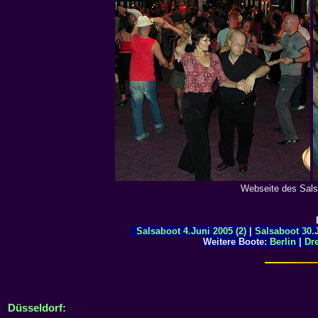
Webseite des Sals
Salsaboot 4.Juni 2005 (2)
|
Salsaboot 30.J
Weitere Boote:
Berlin
|
Dr
Düsseldorf: