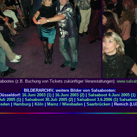
abootes (z.B. Buchung von Tickets zukünftiger Veranstaltungen):
www.salsab
BILDERARCHIV, weitere Bilder von Salsabooten:
Düsseldorf:
16.Juni 2003 (1)
|
16.Juni 2003 (2)
|
Salsaboot 4.Juni 2005 (1)
uli 2005 (1)
|
Salsaboot 30.Juli 2005 (2)
|
Salsaboot 3.6.2006 (1)
Salsaboo
esden
|
Hamburg
|
Köln
|
Mainz / Wiesbaden
|
Saarbrücken
| Remich (LU