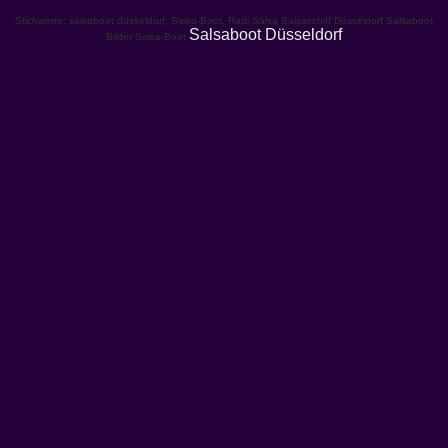
Stichworte: salsaboot düsseldorf, Salsa-Boot, Radi Salsa Salsaschiff Düsseldorf Salsaboot
Salsaboot Düsseldorf
Bilder Salsa-Boot