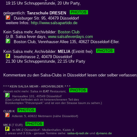
19:15 Uhr Schnupperstunde, 20 Uhr Party,
gelegentlich:
Tanzschule DRESEN
Duisburger Str. 95, 40479 Düsseldorf
weitere Infos:
http://www.salsapartido.de
Kein Salsa mehr, Archivbilder:
Boston Club
(z.B. Salsa fever days,
www.salsafeverdays.com
Boston Club, Vennhauser Allee 135, 40627 Düsseldorf-Eller.
Kein Salsa mehr, Archivbilder:
MELIA
(Eintritt frei)
Inselstrasse 2, 40479 Düsseldorf
21.30 Uhr Schnupperstunde, 22:15 Uhr Party
Kommentare zu den Salsa-Clubs in Düsseldorf lesen oder selber verfassen
* * * KEIN SALSA MEHR - ARCHVBILDER: * * *
derzeit nicht mehr: Salsa im
EAT
Restaurant,
Hansaallee 101, 40549 Düsseldorf
(Das Lokal befindet sich im hinteren/inneren Teil des
Bürokomplex "Prinzenpark" und ist von der Strasse kaum zu sehen.)
CLUB K
Adlerstr. 5, 40822 Mettmann (nähe Düsseldorf)
MK II
(7 EUR)
im MK-2 Düsseldorf - Medienhafen, Kaistr. 4
2 areas und 3 DJs - genaue Termine siehe:
salsa-dj-radi.de
und
dj-mano.de