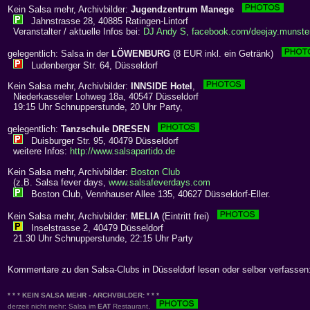
Kein Salsa mehr, Archivbilder:
Jugendzentrum Manege
Jahnstrasse 28, 40885 Ratingen-Lintorf
Veranstalter / aktuelle Infos bei:
DJ Andy S, facebook.com/deejay.munste
gelegentlich: Salsa in der
LÖWENBURG
(8 EUR inkl. ein Getränk)
Ludenberger Str. 64, Düsseldorf
Kein Salsa mehr, Archivbilder:
INNSIDE Hotel
,
Niederkasseler Lohweg 18a, 40547 Düsseldorf
19:15 Uhr Schnupperstunde, 20 Uhr Party,
gelegentlich:
Tanzschule DRESEN
Duisburger Str. 95, 40479 Düsseldorf
weitere Infos:
http://www.salsapartido.de
Kein Salsa mehr, Archivbilder:
Boston Club
(z.B. Salsa fever days,
www.salsafeverdays.com
Boston Club, Vennhauser Allee 135, 40627 Düsseldorf-Eller.
Kein Salsa mehr, Archivbilder:
MELIA
(Eintritt frei)
Inselstrasse 2, 40479 Düsseldorf
21.30 Uhr Schnupperstunde, 22:15 Uhr Party
Kommentare zu den Salsa-Clubs in Düsseldorf lesen oder selber verfassen
* * * KEIN SALSA MEHR - ARCHVBILDER: * * *
derzeit nicht mehr: Salsa im
EAT
Restaurant,