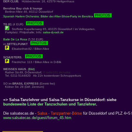
DER CLUB
, Hülsbeckerstr. 16, 42579 Heiligenhaus
Berolina Bay club & lounge
Berliner Allee 46, 40212 Düsseldorf
Spanish Harlem Orchestra: Bilder der After-Show-Party im Berolina
TG 81
(4 EUR)
Stoffeler Kapellenweg 65, 40225 Düsseldorf / im Volksgarten,
Parkplatz: Philpshalle; Info:
salsa-dj-radi.de
Baile De La Rosa
(5,50 EUR)
im
MITTELPUNKT
Elisabethstr.82 / Bilker Allee
SCHUSTERS
,
Friedrichsr. 113 / Bilker Allee in D-Bilk
WEISSES HAUS
,
(Bild)
Rather Str.49, D-Derendorf,
© radio101.de/salsa
Tel. 0211-5144820 Ab 21h kostenloser Schnupperkurs
SO im
BRASIL EXPRESS
(Eintritt frei)
Kölner Str. 28 (Ddf. Zentrum)
=> Salsa-Tanzlehrer und Salsa-Tanzkurse in Düsseldorf: siehe
bundesweite Liste der Tanzschulen und Tanzlehrer
.
Die salsatecas.de -
Salsa - Tanzpartner-Börse
für Düsseldorf und PLZ 4+5 f
www.salsatecas.de/guest/forum_45.htm