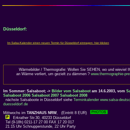
Düsseldorf:
Wärmebilder / Thermografie: Wollen Sie SEHEN, wo und wieviel I
an Wärme verliert, um gezielt zu dämmen ?
www.thermographie-pre
Im Sommer: Salsaboot; ->
Bilder vom Salsaboot
am 14.6.2003, vom
S
Salsaboot 2006
Salsaboot 2007
Salsaboot 2008
nächste Salsaboote in Düsseldorf siehe
Terminkalender www.salsa-deutsc
duesseldorf.de
Mittwochs im
TANZHAUS NRW
, (Eintritt 8 EUR)
Erkrather Str.30, 40233 Düsseldorf
Tel (9-18h) 0211-17 27 00 FAX 17 20 017
21:15 Uhr Schnupperstunde, 22 Uhr Party