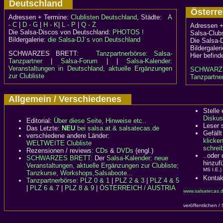
Deutschland
Österr
Adressen + Termine:
Clublisten Deutschland
, Städte:
A
- C
|
D - G
|
H - K
|
L - P
|
Q - Z
Adressen +
Die Salsa-Discos von Deutschland:
PHOTOS !
Salsa-Clubs
Bildergalerie:
die Salsa-DJ´s von Deutschland
Die Salsa-
Bildergaler
SCHWARZES BRETT:
Tanzpartnerbörse: Salsa-
Hier befind
Tanzpartner
|
Salsa-Forum
| |
Salsa-Kalender:
Veranstaltungen in Deutschland, aktuelle Ergänzungen
SCHWARZ
zur Clubliste
Tanzpartner
Allgemein / Verschiedenes
Stelle
Diskus
Editorial:
Über diese Seite, Hinweise etc..
Leser 
Das Letzte:
NEU
bei salsa.at & salsatecas.de
Gefällt
verschiedene andere Länder:
klicke
WELTWEITE Clubliste
schreib
Rezensionen / reviews:
CDs
&
DVDs
(engl.)
..oder
SCHWARZES BRETT:
Der
Salsa-Kalender: neue
hinzuf
Veranstaltungen, aktuelle Ergänzungen zur Clubliste;
MS I.E.)
Tanzkurse, Workshops,Salsaboote...
Kontak
Tanzpartnerbörse
:
PLZ 0 & 1
|
PLZ 2 & 3
|
PLZ 4 & 5
|
PLZ 6 & 7
|
PLZ 8 & 9
|
ÖSTERREICH / AUSTRIA
www.salsatecas.d
veröffentlichen /