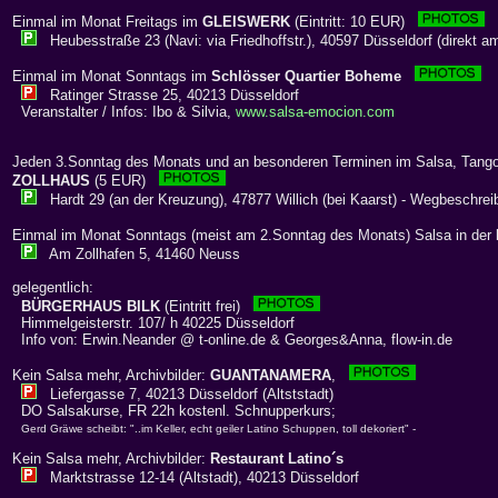
Einmal im Monat Freitags im
GLEISWERK
(Eintritt: 10 EUR)
Heubesstraße 23 (Navi: via Friedhoffstr.), 40597 Düsseldorf (direkt a
Einmal im Monat Sonntags im
Schlösser Quartier Boheme
Ratinger Strasse 25, 40213 Düsseldorf
Veranstalter / Infos: Ibo & Silvia,
www.salsa-emocion.com
Jeden 3.Sonntag des Monats und an besonderen Terminen im Salsa, Tango
ZOLLHAUS
(5 EUR)
Hardt 29 (an der Kreuzung), 47877 Willich (bei Kaarst) - Wegbeschrei
Einmal im Monat Sonntags (meist am 2.Sonntag des Monats) Salsa in der
Am Zollhafen 5, 41460 Neuss
gelegentlich:
BÜRGERHAUS BILK
(Eintritt frei)
Himmelgeisterstr. 107/ h 40225 Düsseldorf
Info von: Erwin.Neander @ t-online.de & Georges&Anna, flow-in.de
Kein Salsa mehr, Archivbilder:
GUANTANAMERA
,
Liefergasse 7, 40213 Düsseldorf (Altststadt)
DO Salsakurse, FR 22h kostenl. Schnupperkurs;
Gerd Gräwe scheibt: "..im Keller, echt geiler Latino Schuppen, toll dekoriert" -
Kein Salsa mehr, Archivbilder:
Restaurant Latino´s
Marktstrasse 12-14 (Altstadt), 40213 Düsseldorf