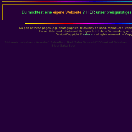
Du möchtest eine
eigene Webseite
?
HIER
unser preisgünstiges 
No part of these pages (e.g. photographies, texts) may be used, reproduced, copied,
Diese Bilder sind urheberrechtlich geschützt. Jede Verwendung nur 
Design/Copyright ©
salsa.at
- all rights reserved. ->
Copy
Stichworte: salsaboot düsseldorf, Salsa-Boot, Radi Salsa Salsaschiff Düsseldorf Salsaboot
Bilder Salsa-Boot