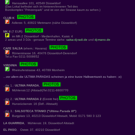
Hansaallee 101, 40549 Düsseldorf
(Das Lokal befindet sich im hinteren/inneren Teil des
Bürokomplex "Prinzenpark" und ist von der Strasse kaum zu sehen.)
CLUB K
Adlerstr. 5, 40822 Mettmann (nähe Düsseldorf)
MK II
(7 EUR)
im MK-2 Düsseldorf - Medienhafen, Kaistr. 4
2 areas und 3 DJs - genaue Termine siehe:
salsa-dj-radi.de
und
dj-mano.de
CAFE SALSA
(ehem.: Havana)
Römerstrasse 16, 40476 Düsseldorf-Derendorf
Tel.u Fax 0211-5008652
VIRGINIA
Rheinuferstrasse 43, 40789 Monheim
...vor allem die ULTIMA PARADAS scheinen ja eine kurze Halbwertszeit zu haben: ;o)
..die 1.:
ULTIMA PARADA
,
Mühlenstr.12 (Altstadt)Tel.0211-8800770
..die 2.:
ULTIMA PARADA 2
(Eintritt frei)
Hunsrückenstr. 16 (Ddf.- Altstadt)
..die 3.:
SALSOTECA TITANIO ("
Ultima Parada III
")
Burgplatz 13, 40213 Düsseldorf Altstadt, Mobil: 0171 580 3 123
LA GUARRIDA
, Mühlenstr. 19, Düsseldorf Altstadt
EL PASO
, Oststr. 37, 40210 Düsseldorf