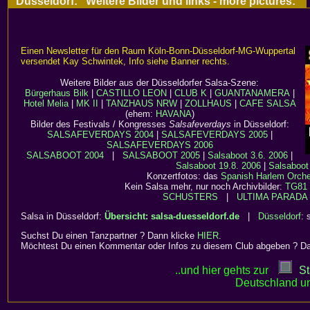
Düsseldorf: Weitere Bilder und links - more pictures:
Einen Newsletter für den Raum Köln-Bonn-Düsseldorf-MG-Wuppertal
versendet Kay Schwintek, Info siehe Banner rechts.
Weitere Bilder aus der Düsseldorfer Salsa-Szene:
Bürgerhaus Bilk
|
CASTILLO LEON
|
CLUB K
|
GUANTANAMERA
|
Hotel Melia
|
MK II
|
TANZHAUS NRW
|
ZOLLHAUS
|
CAFE SALSA
(ehem:
HAVANA
)
Bilder des Festivals / Kongresses
Salsafeverdays
in Düsseldorf:
SALSAFEVERDAYS 2004
|
SALSAFEVERDAYS 2005
|
SALSAFEVERDAYS 2006
SALSABOOT 2004
|
SALSABOOT 2005
|
Salsaboot 3.6. 2006
|
Salsaboot 19.8. 2006
|
Salsaboot
Konzertfotos: das
Spanish Harlem Orche
Kein Salsa mehr, nur noch Archivbilder:
TG81
SCHUSTERS
|
ULTIMA PARADA
Salsa in Düsseldorf:
Übersicht: salsa-duesseldorf.de
|
Düsseldorf
: 
Suchst Du einen Tanzpartner ? Dann klicke
HIER
.
Möchtest Du einen Kommentar oder Infos zu diesem Club abgeben ? D
..und hier gehts zur
St
Deutschland un