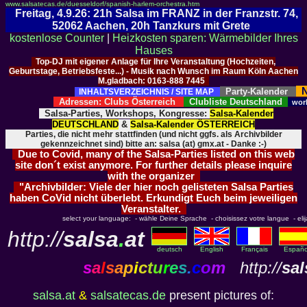
www.salsatecas.de/duesseldorf/spanish-harlem-orchestra.htm
Freitag, 4.9.26: 21h Salsa im FRANZ in der Franzstr. 74,
52062 Aachen, 20h Tanzkurs mit Grete
kostenlose Counter
|
Heizkosten sparen: Wärmebilder Ihres
Hauses
Top-DJ mit eigener Anlage für Ihre Veranstaltung (Hochzeiten,
Geburtstage, Betriebsfeste...) - Musik nach Wunsch im Raum Köln Aachen
M.gladbach: 0163-888 7445
N
Party-Kalender
INHALTSVERZEICHNIS / SITE MAP
Adressen: Clubs Österreich
Clubliste Deutschland
wor
Salsa-Parties, Workshops, Kongresse:
Salsa-Kalender
DEUTSCHLAND
&
Salsa-Kalender ÖSTERREICH
Parties, die nicht mehr stattfinden (und nicht ggfs. als Archivbilder
gekennzeichnet sind) bitte an: salsa (at) gmx.at - Danke :-)
Due to Covid, many of the Salsa-Parties listed on this web
site don´t exist anymore. For further details please inquire
with the organizer
"Archivbilder: Viele der hier noch gelisteten Salsa Parties
haben CoVid nicht überlebt. Erkundigt Euch beim jeweiligen
Veranstalter.
select your language: - wähle Deine Sprache - choisissez votre langue - elija 
http://
salsa
.
at
deutsch
English
Français
Españo
s
a
l
s
a
p
i
c
t
u
r
e
s
.
c
o
m
http://
sal
salsa.at
&
salsatecas.de
present pictures of: