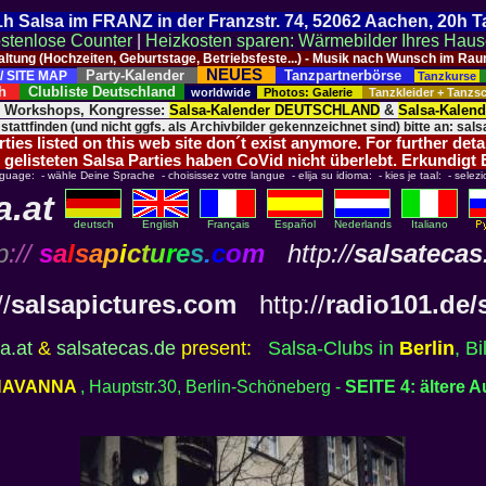
 21h Salsa im FRANZ in der Franzstr. 74, 52062 Aachen, 20h 
stenlose Counter
|
Heizkosten sparen: Wärmebilder Ihres Hau
taltung (Hochzeiten, Geburtstage, Betriebsfeste...) - Musik nach Wunsch im 
NEUES
Party-Kalender
Tanzpartnerbörse
/ SITE MAP
Tanzkurse
ich
Clubliste Deutschland
worldwide
Photos: Galerie
Tanzkleider + Tanz
, Workshops, Kongresse:
Salsa-Kalender DEUTSCHLAND
&
Salsa-Kalen
 stattfinden (und nicht ggfs. als Archivbilder gekennzeichnet sind) bitte an: salsa
ies listed on this web site don´t exist anymore. For further deta
 gelisteten Salsa Parties haben CoVid nicht überlebt. Erkundigt
nguage: - wähle Deine Sprache - choisissez votre langue - elija su idioma: - kies je taal: - selezi
a.at
deutsch
English
Français
Español
Nederlands
Italiano
p
://
s
a
l
s
a
p
i
c
t
u
r
e
s
.
c
o
m
http://
salsatecas
//
salsapictures.com
http://
radio101.de/
a.at
&
salsatecas.de
present:
Salsa-Clubs in
Berlin
, Bi
HAVANNA
, Hauptstr.30, Berlin-Schöneberg -
SEITE 4: ältere 