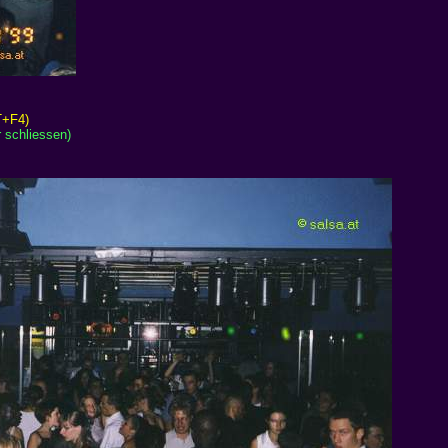
T+F4)
 schliessen)