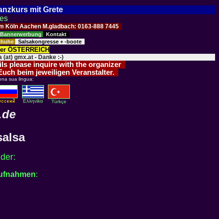
Tanzkurs mit Grete
ses
Raum Köln Aachen M.gladbach: 0163-888 7445
Bannerwerbung
Kontakt
schuhe
Salsakongresse + -boote
der ÖSTERREICH
 (at) gmx.at - Danke :-)
ils please inquire with the organizer
 Euch beim jeweiligen Veranstalter.
ona sua lingua:
Eλληvikα
Türkçe
.de
salsa
lder:
Aufnahmen
: