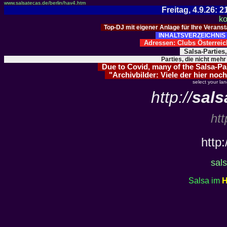
www.salsatecas.de/berlin/hav4.htm
Freitag, 4.9.26:
ko
Top-DJ mit eigener Anlage für Ihre Verans
INHALTSVERZEICHNIS 
Adressen: Clubs Österre
Salsa-Parties
Parties, die nicht mehr
Due to Covid, many of the Salsa-Part
"Archivbilder: Viele der hier noch
select your la
http://
sals
htt
http:
sals
Salsa im