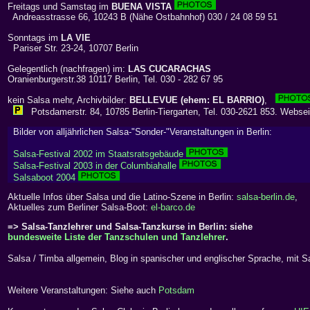
Freitags und Samstag im
BUENA VISTA
Andreasstrasse 66, 10243 B (Nähe Ostbahnhof) 030 / 24 08 59 51
Sonntags im
LA VIE
Pariser Str. 23-24, 10707 Berlin
Gelegentlich (nachfragen) im:
LAS CUCARACHAS
Oranienburgerstr.38 10117 Berlin, Tel. 030 - 282 67 95
kein Salsa mehr, Archivbilder:
BELLEVUE (ehem: EL BARRIO)
,
Potsdamerstr. 84, 10785 Berlin-Tiergarten, Tel. 030-2621 853. Webse
Bilder von alljährlichen Salsa-"Sonder-"Veranstaltungen in Berlin:
Salsa-Festival 2002 im Staatsratsgebäude
Salsa-Festival 2003 in der Columbiahalle
Salsaboot 2004
Aktuelle Infos über Salsa und die Latino-Szene in Berlin:
salsa-berlin.de
,
Aktuelles zum Berliner Salsa-Boot:
el-barco.de
=> Salsa-Tanzlehrer und Salsa-Tanzkurse in Berlin: siehe
bundesweite Liste der Tanzschulen und Tanzlehrer
.
Salsa / Timba allgemein, Blog in spanischer und englischer Sprache, mit S
Weitere Veranstaltungen: Siehe auch
Potsdam