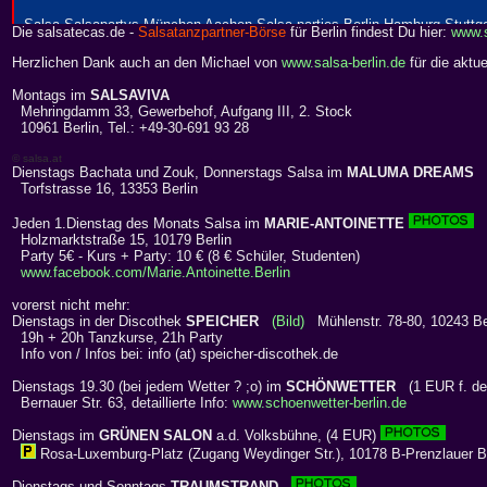
Die salsatecas.de -
Salsatanzpartner-Börse
für Berlin findest Du hier:
www.s
Herzlichen Dank auch an den Michael von
www.salsa-berlin.de
für die aktue
Montags im
SALSAVIVA
Mehringdamm 33, Gewerbehof, Aufgang III, 2. Stock
10961 Berlin, Tel.: +49-30-691 93 28
© salsa.at
Dienstags Bachata und Zouk, Donnerstags Salsa im
MALUMA DREAMS
Torfstrasse 16, 13353 Berlin
Jeden 1.Dienstag des Monats Salsa im
MARIE-ANTOINETTE
Holzmarktstraße 15, 10179 Berlin
Party 5€ - Kurs + Party: 10 € (8 € Schüler, Studenten)
www.facebook.com/Marie.Antoinette.Berlin
vorerst nicht mehr:
Dienstags in der Discothek
SPEICHER
(Bild)
Mühlenstr. 78-80, 10243 Berl
19h + 20h Tanzkurse, 21h Party
Info von / Infos bei: info (at) speicher-discothek.de
Dienstags 19.30 (bei jedem Wetter ? ;o) im
SCHÖNWETTER
(1 EUR f. de
Bernauer Str. 63, detaillierte Info:
www.schoenwetter-berlin.de
Dienstags im
GRÜNEN SALON
a.d. Volksbühne, (4 EUR)
Rosa-Luxemburg-Platz (Zugang Weydinger Str.), 10178 B-Prenzlauer B
Dienstags und Sonntags
TRAUMSTRAND