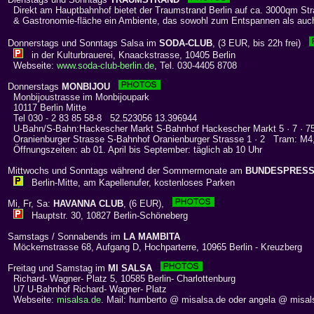
Direkt am Hauptbahnhof bietet der Traumstrand Berlin auf ca. 3000qm St
& Gastronomie-fläche ein Ambiente, das sowohl zum Entspannen als auch
Donnerstags und Sonntags Salsa im
SODA-CLUB
, (3 EUR, bis 22h frei)
in der Kulturbrauerei, Knaackstrasse, 10405 Berlin
Webseite:
www.soda-club-berlin.de
, Tel. 030-4405 8708
Donnerstags
MONBIJOU
Monbijoustrasse im Monbijoupark
10117 Berlin Mitte
Tel 030 - 2 83 85 58-8 52.523056 13.396944
U-Bahn/S-Bahn:Hackescher Markt S-Bahnhof Hackescher Markt 5 · 7 · 75
Oranienburger Strasse S-Bahnhof Oranienburger Strasse 1 · 2 Tram: M4
Öffnungszeiten: ab 01. April bis September: täglich ab 10 Uhr
Mittwochs und Sonntags während der Sommermonate am
BUNDESPRES
Berlin-Mitte, am Kapellenufer, kostenloses Parken
Mi, Fr, Sa:
HAVANNA CLUB
, (6 EUR),
Hauptstr. 30, 10827 Berlin-Schöneberg
Samstags / Sonnabends im
LA MAMBITA
Möckernstrasse 68, Aufgang D, Hochparterre, 10965 Berlin - Kreuzberg
Freitag und Samstag im
MI SALSA
Richard- Wagner- Platz 5, 10585 Berlin- Charlottenburg
U7 U-Bahnhof Richard- Wagner- Platz
Webseite:
misalsa.de
. Mail: humberto @ misalsa.de oder angela @ misal