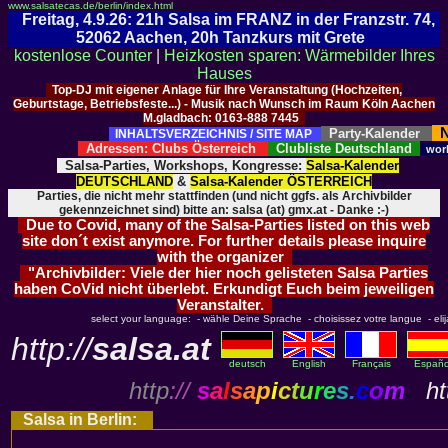
www.salsatecas.de/berlin/index.html
Freitag, 4.9.26: 21h Salsa im FRANZ in der Franzstr. 74,
52062 Aachen, 20h Tanzkurs mit Grete
kostenlose Counter
|
Heizkosten sparen: Wärmebilder Ihres
Hauses
Top-DJ mit eigener Anlage für Ihre Veranstaltung (Hochzeiten,
Geburtstage, Betriebsfeste...) - Musik nach Wunsch im Raum Köln Aachen
M.gladbach: 0163-888 7445
N
Party-Kalender
INHALTSVERZEICHNIS / SITE MAP
Adressen: Clubs Österreich
Clubliste Deutschland
wor
Salsa-Parties, Workshops, Kongresse:
Salsa-Kalender
DEUTSCHLAND
&
Salsa-Kalender ÖSTERREICH
Parties, die nicht mehr stattfinden (und nicht ggfs. als Archivbilder
gekennzeichnet sind) bitte an: salsa (at) gmx.at - Danke :-)
Due to Covid, many of the Salsa-Parties listed on this web
site don´t exist anymore. For further details please inquire
with the organizer
"Archivbilder: Viele der hier noch gelisteten Salsa Parties
haben CoVid nicht überlebt. Erkundigt Euch beim jeweiligen
Veranstalter.
select your language: - wähle Deine Sprache - choisissez votre langue - elija 
http://
salsa.at
deutsch
English
Français
Españo
http
://
s
a
l
s
a
p
i
c
t
u
r
e
s
.
c
o
m
htt
Salsa in Berlin: