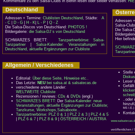
Kommentare zu den Salsa-Clubs in Berlin lesen oder selber verfassen:
HIE
Deutschland
Österr
Adressen + Termine:
Clublisten Deutschland
, Städte:
A
Adressen +
- C
|
D - G
|
H - K
|
L - P
|
Q - Z
Salsa-Clubs
Die Salsa-Discos von Deutschland:
PHOTOS !
Die Salsa-
Bildergalerie:
die Salsa-DJ´s von Deutschland
Bildergaler
Hier befind
SCHWARZES BRETT:
Tanzpartnerbörse: Salsa-
Tanzpartner
|
Salsa-Kalender: Veranstaltungen in
SCHWARZ
Deutschland, aktuelle Ergänzungen zur Clubliste
Tanzpartner
Allgemein / Verschiedenes
Stelle
Diskus
Editorial:
Über diese Seite, Hinweise etc..
Leser 
Das Letzte:
NEU
bei salsa.at & salsatecas.de
Gefällt
verschiedene andere Länder:
klicke
WELTWEITE Clubliste
schreib
Rezensionen / reviews:
CDs
&
DVDs
(engl.)
..oder
SCHWARZES BRETT:
Der
Salsa-Kalender: neue
hinzuf
Veranstaltungen, aktuelle Ergänzungen zur Clubliste;
MS I.E.)
Tanzkurse, Workshops,Salsaboote...
Kontak
Tanzpartnerbörse
:
PLZ 0 & 1
|
PLZ 2 & 3
|
PLZ 4 & 5
|
PLZ 6 & 7
|
PLZ 8 & 9
|
ÖSTERREICH / AUSTRIA
www.salsatecas.d
veröffentlichen /