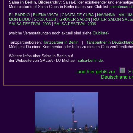
Salsa in Berlin, Bilderarchiv:
Salsa-Bilder existierender und ehemalige
More pictures of Salsa Clubs in Berlin (dates see Club list
salsatecas.d
EL BARRIO
|
BUENA VISTA
|
CASITA DE CUBA
|
HAVANNA
|
MALUM
MON BIJOU
|
SODA-CLUB
|
GRÜNER SALON
|
ROTER SALON
SALS
SALSA-FESTIVAL 2003
|
SALSA-FESTIVAL 2006
(welche Veranstaltungen noch aktuell sind siehe
Clubliste
)
Tanzpartnerbörsen:
Tanzpartner in Berlin
|
Tanzpartner in Deutschlan
Möchtest Du einen Kommentar oder Infos zu diesem Club veröffentliche
Weitere Infos über Salsa in Berlin auf
der Webseite von SALSA - DJ Michael:
salsa-berlin.de
.
..und hier gehts zur
St
Deutschland un