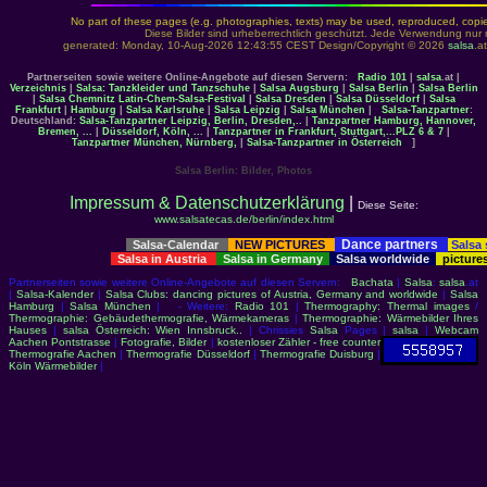
No part of these pages (e.g. photographies, texts) may be used, reproduced, copied,
Diese Bilder sind urheberrechtlich geschützt. Jede Verwendung nur 
generated: Monday, 10-Aug-2026 12:43:55 CEST Design/Copyright © 2026
salsa
.a
Partnerseiten sowie weitere Online-Angebote auf diesen Servern:
Radio 101
|
salsa
.at |
Verzeichnis
|
Salsa: Tanzkleider und Tanzschuhe
|
Salsa Augsburg
|
Salsa Berlin
|
Salsa Berlin
|
Salsa Chemnitz
Latin-Chem-Salsa-Festival
|
Salsa Dresden
|
Salsa Düsseldorf
|
Salsa
Frankfurt
|
Hamburg
|
Salsa Karlsruhe
|
Salsa Leipzig
|
Salsa München
|
Salsa-Tanzpartner
:
Deutschland:
Salsa-Tanzpartner Leipzig, Berlin, Dresden,..
|
Tanzpartner Hamburg, Hannover,
Bremen, ...
|
Düsseldorf, Köln, ...
|
Tanzpartner in Frankfurt, Stuttgart,...PLZ 6 & 7
|
Tanzpartner München, Nürnberg,
|
Salsa-Tanzpartner in Österreich
]
Salsa Berlin: Bilder, Photos
Impressum & Datenschutzerklärung
|
Diese Seite:
www.salsatecas.de/berlin/index.html
Dance partners
Salsa-Calendar
NEW PICTURES
Salsa
Salsa in Austria
Salsa in Germany
Salsa worldwide
picture
Partnerseiten sowie weitere Online-Angebote auf diesen Servern:
Bachata
|
Salsa
:
salsa
.at
|
Salsa-Kalender
|
Salsa Clubs: dancing pictures of Austria, Germany and worldwide
|
Salsa
Hamburg
|
Salsa München
| - Weitere:
Radio 101
|
Thermography: Thermal images
/
Thermographie: Gebäudethermografie, Wärmekameras
|
Thermographie: Wärmebilder Ihres
Hauses
|
salsa Österreich: Wien Innsbruck..
| Chrissies
Salsa
Pages |
salsa
|
Webcam
Aachen Pontstrasse
|
Fotografie, Bilder
|
kostenloser Zähler - free counter
Thermografie Aachen
|
Thermografie Düsseldorf
|
Thermografie Duisburg
|
Köln Wärmebilder
|