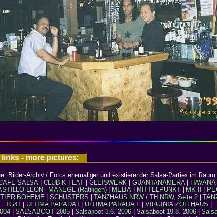
 links - more pictures:
e: Bilder-Archiv / Fotos ehemaliger und existierender Salsa-Parties im Raum 
CAFE SALSA
|
CLUB K
|
EAT
|
GLEISWERK
|
GUANTANAMERA
|
HAVANA
ASTILLO LEON
|
MANEGE (Ratingen)
|
MELIA
|
MITTELPUNKT
|
MK II
|
PE
TIER BOHEME
|
SCHUSTERS
|
TANZHAUS NRW
/
TH NRW, Seite 2
|
TAN
TG81
|
ULTIMA PARADA I
|
ULTIMA PARADA II
|
VIRGINIA
ZOLLHAUS
|
004
|
SALSABOOT 2005
|
Salsaboot 3.6. 2006
|
Salsaboot 19.8. 2006
|
Salsa