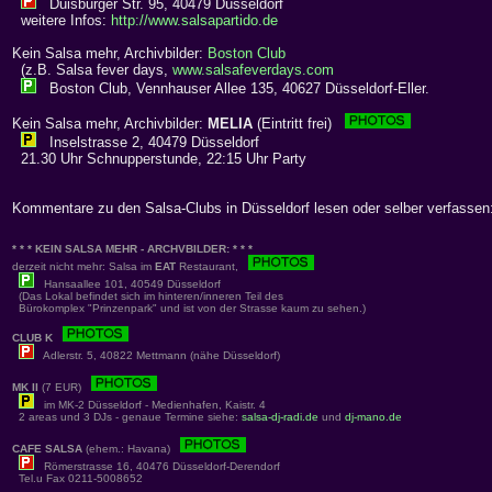
Duisburger Str. 95, 40479 Düsseldorf
weitere Infos:
http://www.salsapartido.de
Kein Salsa mehr, Archivbilder:
Boston Club
(z.B. Salsa fever days,
www.salsafeverdays.com
Boston Club, Vennhauser Allee 135, 40627 Düsseldorf-Eller.
Kein Salsa mehr, Archivbilder:
MELIA
(Eintritt frei)
Inselstrasse 2, 40479 Düsseldorf
21.30 Uhr Schnupperstunde, 22:15 Uhr Party
Kommentare zu den Salsa-Clubs in Düsseldorf lesen oder selber verfassen
* * * KEIN SALSA MEHR - ARCHVBILDER: * * *
derzeit nicht mehr: Salsa im
EAT
Restaurant,
Hansaallee 101, 40549 Düsseldorf
(Das Lokal befindet sich im hinteren/inneren Teil des
Bürokomplex "Prinzenpark" und ist von der Strasse kaum zu sehen.)
CLUB K
Adlerstr. 5, 40822 Mettmann (nähe Düsseldorf)
MK II
(7 EUR)
im MK-2 Düsseldorf - Medienhafen, Kaistr. 4
2 areas und 3 DJs - genaue Termine siehe:
salsa-dj-radi.de
und
dj-mano.de
CAFE SALSA
(ehem.: Havana)
Römerstrasse 16, 40476 Düsseldorf-Derendorf
Tel.u Fax 0211-5008652