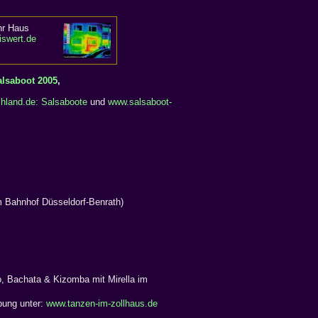
hr Haus
iswert.de
alsaboot 2005
,
hland.de: Salsaboote
und
www.salsaboot-
m Bahnhof Düsseldorf-Benrath)
, Bachata & Kizomba mit Mirella im
bung unter:
www.tanzen-im-zollhaus.de