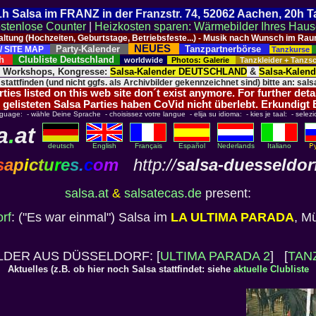
 21h Salsa im FRANZ in der Franzstr. 74, 52062 Aachen, 20h 
stenlose Counter
|
Heizkosten sparen: Wärmebilder Ihres Hau
taltung (Hochzeiten, Geburtstage, Betriebsfeste...) - Musik nach Wunsch im 
NEUES
Party-Kalender
Tanzpartnerbörse
/ SITE MAP
Tanzkurse
ich
Clubliste Deutschland
worldwide
Photos: Galerie
Tanzkleider + Tanz
, Workshops, Kongresse:
Salsa-Kalender DEUTSCHLAND
&
Salsa-Kalen
 stattfinden (und nicht ggfs. als Archivbilder gekennzeichnet sind) bitte an: salsa
ies listed on this web site don´t exist anymore. For further deta
 gelisteten Salsa Parties haben CoVid nicht überlebt. Erkundigt
nguage: - wähle Deine Sprache - choisissez votre langue - elija su idioma: - kies je taal: - selezi
a
.
at
deutsch
English
Français
Español
Nederlands
Italiano
s
a
p
i
c
t
u
r
e
s
.
c
o
m
http://
salsa-duesseldor
salsa.at
&
salsatecas.de
present:
rf
: ("Es war einmal") Salsa im
LA ULTIMA PARADA
, Mü
LDER AUS DÜSSELDORF: [
ULTIMA PARADA 2
] [
TAN
Aktuelles (z.B. ob hier noch Salsa stattfindet: siehe
aktuelle Clubliste