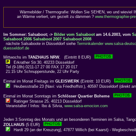
Wärmebilder / Thermografie: Wollen Sie SEHEN, wo und wieviel I
an Wärme verliert, um gezielt zu dämmen ?
www.thermographie-pre
Im Sommer: Salsaboot; ->
Bilder vom Salsaboot
am 14.6.2003, vom
S
Salsaboot 2006
Salsaboot 2007
Salsaboot 2008
nächste Salsaboote in Düsseldorf siehe
Terminkalender www.salsa-deutsc
duesseldorf.de
Mittwochs im
TANZHAUS NRW
, (Eintritt 8 EUR)
Erkrather Str.30, 40233 Düsseldorf
Tel (9-18h) 0211-17 27 00 FAX 17 20 017
21:15 Uhr Schnupperstunde, 22 Uhr Party
Einmal im Monat Freitags im
GLEISWERK
(Eintritt: 10 EUR)
Heubesstraße 23 (Navi: via Friedhoffstr.), 40597 Düsseldorf (direkt a
Einmal im Monat Sonntags im
Schlösser Quartier Boheme
Ratinger Strasse 25, 40213 Düsseldorf
Veranstalter / Infos: Ibo & Silvia,
www.salsa-emocion.com
Jeden 3.Sonntag des Monats und an besonderen Terminen im Salsa, Tango
ZOLLHAUS
(5 EUR)
Hardt 29 (an der Kreuzung), 47877 Willich (bei Kaarst) - Wegbeschrei