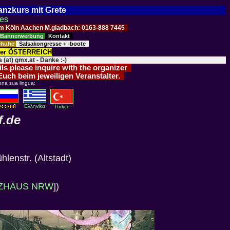
Tanzkurs mit Grete
ses
Raum Köln Aachen M.gladbach: 0163-888 7445
Bannerwerbung
Kontakt
schuhe
Salsakongresse + -boote
der ÖSTERREICH
 (at) gmx.at - Danke :-)
ils please inquire with the organizer
 Euch beim jeweiligen Veranstalter.
ona sua lingua:
Eλληvikα
Türkçe
f.de
hlenstr. (Altstadt)
ZHAUS NRW
])