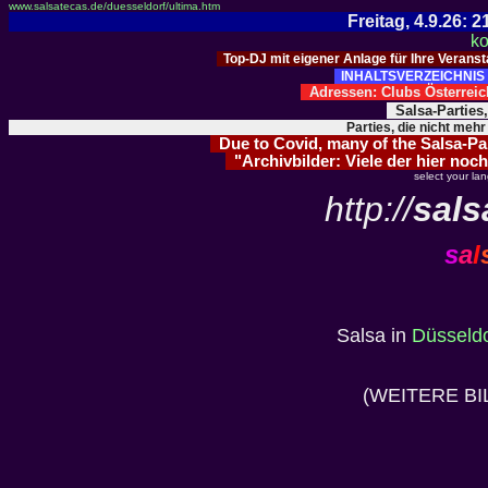
www.salsatecas.de/duesseldorf/ultima.htm
Freitag, 4.9.26:
ko
Top-DJ mit eigener Anlage für Ihre Verans
INHALTSVERZEICHNIS 
Adressen: Clubs Österre
Salsa-Parties
Parties, die nicht mehr
Due to Covid, many of the Salsa-Part
"Archivbilder: Viele der hier noch
select your la
http://
sals
s
a
l
Salsa in
Düsseldo
(WEITERE BI