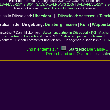
Bilder des Festivals / Kongresses
Salsafeverdays
in Düsseldorf:
LSAFEVERDAYS 2004
|
SALSAFEVERDAYS 2005
|
SALSAFEVERDAYS 2
Konzertfotos: das
Spanish Harlem Orchestra
in Düsseldorf
alsa in Düsseldorf:
Übersicht
|
Düsseldorf: Adressen + Termi
Salsa in der Umgebung:
Duisburg
|
Essen
|
Köln
|
Wupperta
nzpartner
? Dann klicke hier:
Salsa-Tanzpartner in Düsseldorf / Köln, Aachen
Tanzpartner in Deutschland
(nach PLZ) |
Salsa-Tanzpartner in Österreich
.
Möchtest Du einen Kommentar über diesen Club abgeben ? Dann klicke
HIER
..und hier gehts zur
Startseite:
Die Salsa-Clu
Deutschland und Österreich:
salsate