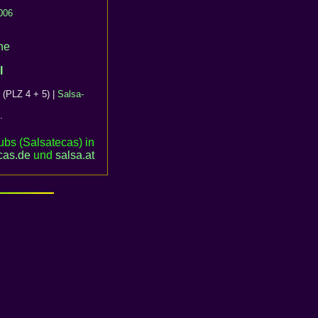
006
ne
l
(PLZ 4 + 5) |
Salsa-
.
bs (Salsatecas) in
cas.de
und
salsa
.
at