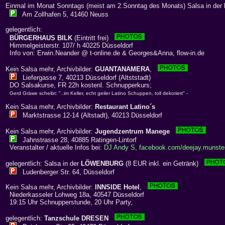
Einmal im Monat Sonntags (meist am 2.Sonntag des Monats) Salsa in der
Am Zollhafen 5, 41460 Neuss
gelegentlich:
BÜRGERHAUS BILK
(Eintritt frei)
Himmelgeisterstr. 107/ h 40225 Düsseldorf
Info von: Erwin.Neander @ t-online.de & Georges&Anna, flow-in.de
Kein Salsa mehr, Archivbilder:
GUANTANAMERA
,
Liefergasse 7, 40213 Düsseldorf (Altststadt)
DO Salsakurse, FR 22h kostenl. Schnupperkurs;
Gerd Gräwe scheibt: "..im Keller, echt geiler Latino Schuppen, toll dekoriert" -
Kein Salsa mehr, Archivbilder:
Restaurant Latino´s
Marktstrasse 12-14 (Altstadt), 40213 Düsseldorf
Kein Salsa mehr, Archivbilder:
Jugendzentrum Manege
Jahnstrasse 28, 40885 Ratingen-Lintorf
Veranstalter / aktuelle Infos bei:
DJ Andy S, facebook.com/deejay.munste
gelegentlich: Salsa in der
LÖWENBURG
(8 EUR inkl. ein Getränk)
Ludenberger Str. 64, Düsseldorf
Kein Salsa mehr, Archivbilder:
INNSIDE Hotel
,
Niederkasseler Lohweg 18a, 40547 Düsseldorf
19:15 Uhr Schnupperstunde, 20 Uhr Party,
gelegentlich:
Tanzschule DRESEN