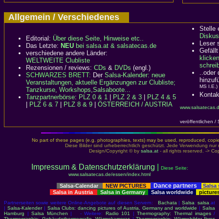
Allgemein / Verschiedenes
Stelle
Diskus
Editorial:
Über diese Seite, Hinweise etc..
Leser 
Das Letzte:
NEU
bei salsa.at & salsatecas.de
Gefällt
verschiedene andere Länder:
klicke
WELTWEITE Clubliste
schreib
Rezensionen / reviews:
CDs
&
DVDs
(engl.)
..oder
SCHWARZES BRETT:
Der
Salsa-Kalender: neue
hinzuf
Veranstaltungen, aktuelle Ergänzungen zur Clubliste;
MS I.E.)
Tanzkurse, Workshops,Salsaboote...
Kontak
Tanzpartnerbörse
:
PLZ 0 & 1
|
PLZ 2 & 3
|
PLZ 4 & 5
|
PLZ 6 & 7
|
PLZ 8 & 9
|
ÖSTERREICH / AUSTRIA
www.salsatecas.d
veröffentlichen /
No part of these pages (e.g. photographies, texts) may be used, reproduced, copied,
Diese Bilder sind urheberrechtlich geschützt. Jede Verwendung nur 
Design/Copyright © by
salsa.at
- all rights reserved. ->
Cop
Impressum & Datenschutzerklärung
|
Diese Seite:
www.salsatecas.de/essen/index.html
Dance partners
Salsa-Calendar
NEW PICTURES
Salsa
Salsa in Austria
Salsa in Germany
Salsa worldwide
picture
Partnerseiten sowie weitere Online-Angebote auf diesen Servern:
Bachata
|
Salsa
:
salsa
.at
|
Salsa-Kalender
|
Salsa Clubs: dancing pictures of Austria, Germany and worldwide
|
Salsa
Hamburg
|
Salsa München
| - Weitere:
Radio 101
|
Thermography: Thermal images
/
Thermographie: Gebäudethermografie, Wärmekameras
|
Thermographie: Wärmebilder Ihres