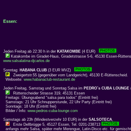
Essen:
Jeden Freitag ab 22:30 h in der
KATAKOMBE
(4 EUR)
Katakombe im Giradet-Haus, Giradetstrasse 5-6, 45130 Essen-Rütten
www.salsalatina-djcarlos.de
Sonntag:
HABANA CLUB
(3 EUR MVZ)
Zweigertstr.55 (gegenüber vom Landgericht), 45130 E-Rüttenscheid.
Webseite:
www.habanaclub-restaurant.de
Jeden Freitag, Samstag und Sonntag Salsa im
PEDRO´s CUBA LOUNGE
Rüttenscheider Strasse 319, 45131 Essen
Freitags: Übungsabend "salsa para todos" (Eintritt frei)
Samstags: 21 Uhr Schnupperstunde, 22 Uhr Party (Eintritt frei)
Sonntags: 18 Uhr (Eintritt frei)
Bilder / Info:
www.pedros-cuba-lounge.com
Samstags ab 23h (Mindestverzehr 10 EUR) in der
SALSOTECA
,
Erste Dellbrügge 5, 45127 Essen, Tel. 0201-238713
anfangs mehr Salsa, später mehr Merengue, Latin-Disco etc. für gemisch