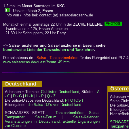
1-2 mal im Monat Samstags im
KKC
Universitätsstr.2, Essen
Info von / Infos bei: contact (at) salsadelarosanrw.de
Monatlich einmal Samstags 22 Uhr in der
ZECHE HELENE
,
Twentmannstr. 125, Essen-Altenesen
21:30 Uhr Schnuppern, 22 Uhr Party
=> Salsa-Tanzlehrer und Salsa-Tanzkurse in Essen: siehe
bundesweite Liste der Tanzschulen und Tanzlehrer
.
Die salsatecas.de -
Salsa - Tanzpartnerbörse
für das Ruhrgebiet und PLZ 4+
www.salsatecas.de/guest/forum_45.htm
Deutschland
Österr
Adressen + Termine:
Clublisten Deutschland
, Städte:
A
- C
|
D - G
|
H - K
|
L - P
|
Q - Z
Adressen +
Die Salsa-Discos von Deutschland:
PHOTOS !
Salsa-Clubs
Bildergalerie:
die Salsa-DJ´s von Deutschland
Die Salsa-
Bildergaler
SCHWARZES BRETT:
Tanzpartnerbörse: Salsa-
Hier befind
Tanzpartner
|
Salsa-Forum
| |
Salsa-Kalender:
Veranstaltungen in Deutschland, aktuelle Ergänzungen
SCHWARZ
zur Clubliste
Tanzpartner