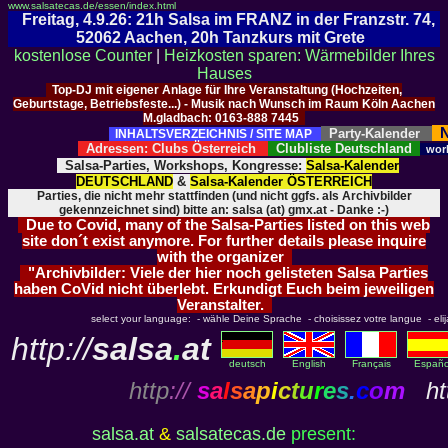
www.salsatecas.de/essen/index.html
Freitag, 4.9.26: 21h Salsa im FRANZ in der Franzstr. 74,
52062 Aachen, 20h Tanzkurs mit Grete
kostenlose Counter
|
Heizkosten sparen: Wärmebilder Ihres
Hauses
Top-DJ mit eigener Anlage für Ihre Veranstaltung (Hochzeiten,
Geburtstage, Betriebsfeste...) - Musik nach Wunsch im Raum Köln Aachen
M.gladbach: 0163-888 7445
N
Party-Kalender
INHALTSVERZEICHNIS / SITE MAP
Adressen: Clubs Österreich
Clubliste Deutschland
wor
Salsa-Parties, Workshops, Kongresse:
Salsa-Kalender
DEUTSCHLAND
&
Salsa-Kalender ÖSTERREICH
Parties, die nicht mehr stattfinden (und nicht ggfs. als Archivbilder
gekennzeichnet sind) bitte an: salsa (at) gmx.at - Danke :-)
Due to Covid, many of the Salsa-Parties listed on this web
site don´t exist anymore. For further details please inquire
with the organizer
"Archivbilder: Viele der hier noch gelisteten Salsa Parties
haben CoVid nicht überlebt. Erkundigt Euch beim jeweiligen
Veranstalter.
select your language: - wähle Deine Sprache - choisissez votre langue - elija 
http://
salsa
.
at
deutsch
English
Français
Españo
http
://
s
a
l
s
a
p
i
c
t
u
r
e
s
.
c
o
m
htt
salsa.at
&
salsatecas.de
present: