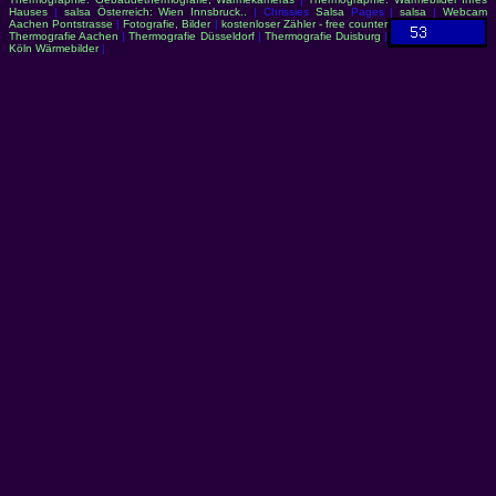
Hauses
|
salsa Österreich: Wien Innsbruck..
| Chrissies
Salsa
Pages |
salsa
|
Webcam
Aachen Pontstrasse
|
Fotografie, Bilder
|
kostenloser Zähler - free counter
Thermografie Aachen
|
Thermografie Düsseldorf
|
Thermografie Duisburg
|
Köln Wärmebilder
|