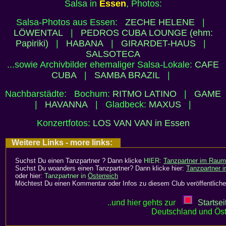
Salsa in
Essen
, Photos:
Salsa-Photos aus Essen:
ZECHE HELENE
|
LÖWENTAL
|
PEDROS CUBA LOUNGE (ehm:
Papiriki)
|
HABANA
|
GIRARDET-HAUS
|
SALSOTECA
...sowie Archivbilder ehemaliger Salsa-Lokale:
CAFE
CUBA
|
SAMBA BRAZIL
|
Nachbarstädte: Bochum:
RITMO LATINO
|
GAME
|
HAVANNA
| Gladbeck:
MAXUS
|
Konzertfotos:
LOS VAN VAN in Essen
Weitere Links - more links:
Suchst Du einen Tanzpartner ? Dann klicke
HIER:
Tanzpartner im Raum
Suchst Du woanders einen Tanzpartner? Dann klicke hier:
Tanzpartner 
oder hier:
Tanzpartner in
Österreich
Möchtest Du einen Kommentar oder Infos zu diesem Club veröffentliche
..und hier gehts zur
Startsei
Deutschland und Öst