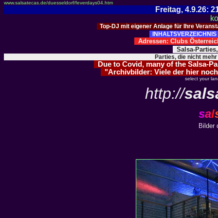
www.salsatecas.de/duesseldorf/feverdays04.htm
Freitag, 4.9.26:
ko
Top-DJ mit eigener Anlage für Ihre Verans
INHALTSVERZEICHNIS 
Adressen: Clubs Österre
Salsa-Parties
Parties, die nicht mehr
Due to Covid, many of the Salsa-Part
"Archivbilder: Viele der hier noch
select your la
http://
sals
s
a
l
Bilder