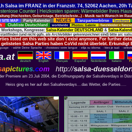
 21h Salsa im FRANZ in der Franzstr. 74, 52062 Aachen, 20h 
stenlose Counter
|
Heizkosten sparen: Wärmebilder Ihres Hau
taltung (Hochzeiten, Geburtstage, Betriebsfeste...) - Musik nach Wunsch im 
NEUES
Party-Kalender
Tanzpartnerbörse
/ SITE MAP
Tanzkurse
ich
Clubliste Deutschland
worldwide
Photos: Galerie
Tanzkleider + Tanz
, Workshops, Kongresse:
Salsa-Kalender DEUTSCHLAND
&
Salsa-Kalen
 stattfinden (und nicht ggfs. als Archivbilder gekennzeichnet sind) bitte an: salsa
ies listed on this web site don´t exist anymore. For further deta
 gelisteten Salsa Parties haben CoVid nicht überlebt. Erkundigt
nguage: - wähle Deine Sprache - choisissez votre langue - elija su idioma: - kies je taal: - selezi
a
.
at
deutsch
English
Français
Español
Nederlands
Italiano
s
a
p
i
c
t
u
r
e
s
.
c
o
m
http://
salsa-duesseldor
 der Premiere am 23.Juli 2004, die Eröffnungsparty der Salsafeverdays in Düss
Heiss ging es her auf den Salsafeverdays....das Wetter, die Parties.....