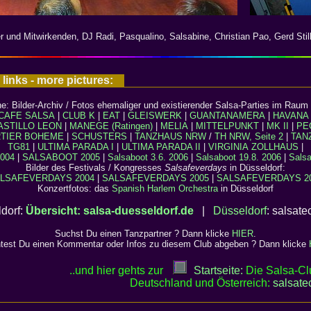
er und Mitwirkenden, DJ Radi, Pasqualino, Salsabine, Christian Pao, Gerd Still
 links - more pictures:
e: Bilder-Archiv / Fotos ehemaliger und existierender Salsa-Parties im Raum 
CAFE SALSA
|
CLUB K
|
EAT
|
GLEISWERK
|
GUANTANAMERA
|
HAVANA
ASTILLO LEON
|
MANEGE (Ratingen)
|
MELIA
|
MITTELPUNKT
|
MK II
|
PE
TIER BOHEME
|
SCHUSTERS
|
TANZHAUS NRW
/
TH NRW, Seite 2
|
TAN
TG81
|
ULTIMA PARADA I
|
ULTIMA PARADA II
|
VIRGINIA
ZOLLHAUS
|
004
|
SALSABOOT 2005
|
Salsaboot 3.6. 2006
|
Salsaboot 19.8. 2006
|
Salsa
Bilder des Festivals / Kongresses
Salsafeverdays
in Düsseldorf:
LSAFEVERDAYS 2004
|
SALSAFEVERDAYS 2005
|
SALSAFEVERDAYS 2
Konzertfotos: das
Spanish Harlem Orchestra
in Düsseldorf
ldorf:
Übersicht: salsa-duesseldorf.de
|
Düsseldorf
: salsate
Suchst Du einen Tanzpartner ? Dann klicke
HIER
.
test Du einen Kommentar oder Infos zu diesem Club abgeben ? Dann klicke
..und hier gehts zur
Startseite:
Die Salsa-Clu
Deutschland und Österreich:
salsate