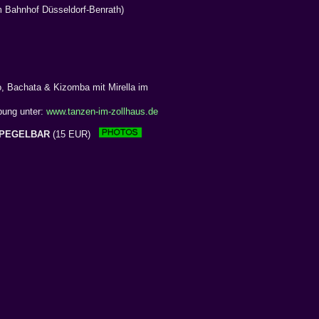
m Bahnhof Düsseldorf-Benrath)
, Bachata & Kizomba mit Mirella im
bung unter:
www.tanzen-im-zollhaus.de
PEGELBAR
(15 EUR)