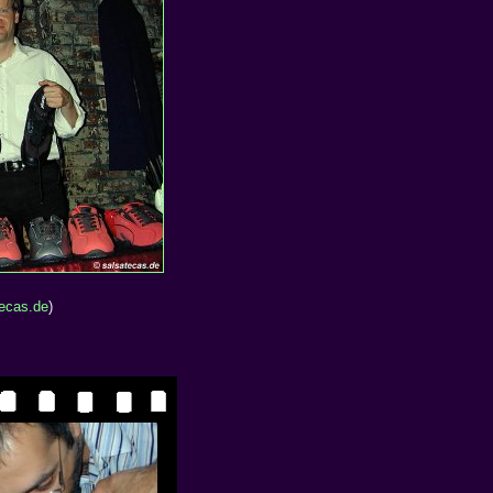
ecas.de
)