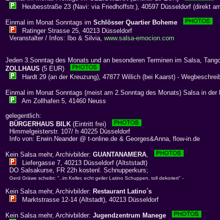
Heubesstraße 23 (Navi: via Friedhoffstr.), 40597 Düsseldorf (direkt a
Einmal im Monat Sonntags im
Schlösser Quartier Boheme
Ratinger Strasse 25, 40213 Düsseldorf
Veranstalter / Infos: Ibo & Silvia,
www.salsa-emocion.com
Jeden 3.Sonntag des Monats und an besonderen Terminen im Salsa, Tango
ZOLLHAUS
(5 EUR)
Hardt 29 (an der Kreuzung), 47877 Willich (bei Kaarst) - Wegbeschrei
Einmal im Monat Sonntags (meist am 2.Sonntag des Monats) Salsa in der
Am Zollhafen 5, 41460 Neuss
gelegentlich:
BÜRGERHAUS BILK
(Eintritt frei)
Himmelgeisterstr. 107/ h 40225 Düsseldorf
Info von: Erwin.Neander @ t-online.de & Georges&Anna, flow-in.de
Kein Salsa mehr, Archivbilder:
GUANTANAMERA
,
Liefergasse 7, 40213 Düsseldorf (Altststadt)
DO Salsakurse, FR 22h kostenl. Schnupperkurs;
Gerd Gräwe scheibt: "..im Keller, echt geiler Latino Schuppen, toll dekoriert" -
Kein Salsa mehr, Archivbilder:
Restaurant Latino´s
Marktstrasse 12-14 (Altstadt), 40213 Düsseldorf
Kein Salsa mehr, Archivbilder:
Jugendzentrum Manege