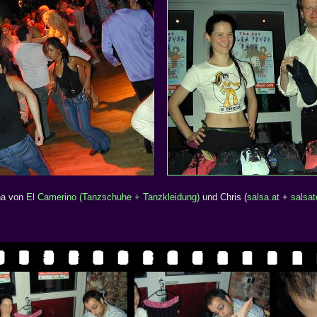
na von
El Camerino (Tanzschuhe + Tanzkleidung)
und Chris (
salsa.at
+
salsat