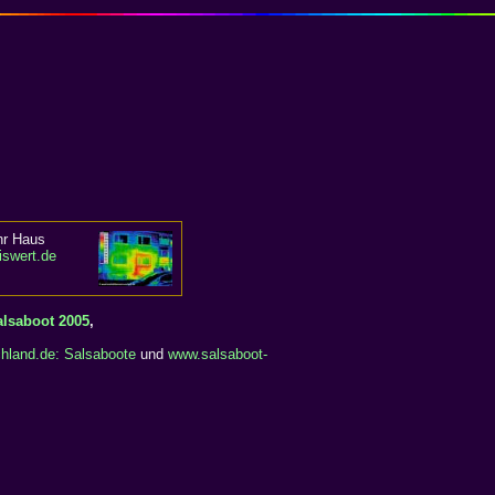
hr Haus
iswert.de
alsaboot 2005
,
hland.de: Salsaboote
und
www.salsaboot-