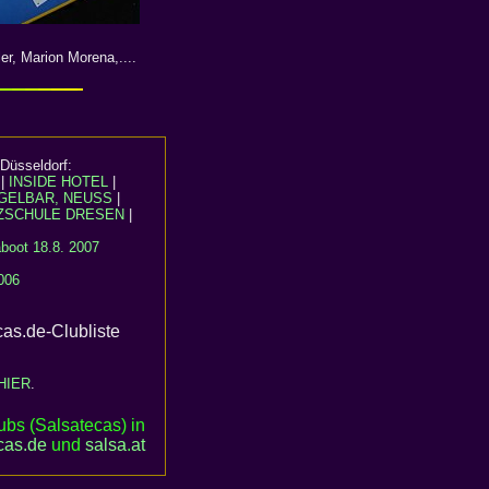
er, Marion Morena,....
Düsseldorf:
|
INSIDE HOTEL
|
GELBAR, NEUSS
|
ZSCHULE DRESEN
|
boot 18.8. 2007
006
cas.de-Clubliste
HIER
.
bs (Salsatecas) in
cas.de
und
salsa
.
at