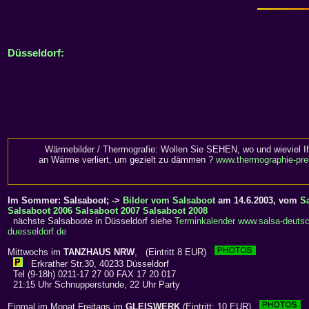
Düsseldorf:
Wärmebilder / Thermografie: Wollen Sie SEHEN, wo und wieviel I
an Wärme verliert, um gezielt zu dämmen ?
www.thermographie-pre
Im Sommer: Salsaboot; ->
Bilder vom Salsaboot
am 14.6.2003, vom
S
Salsaboot 2006
Salsaboot 2007
Salsaboot 2008
nächste Salsaboote in Düsseldorf siehe
Terminkalender www.salsa-deutsc
duesseldorf.de
Mittwochs im
TANZHAUS NRW
, (Eintritt 8 EUR)
Erkrather Str.30, 40233 Düsseldorf
Tel (9-18h) 0211-17 27 00 FAX 17 20 017
21:15 Uhr Schnupperstunde, 22 Uhr Party
Einmal im Monat Freitags im
GLEISWERK
(Eintritt: 10 EUR)