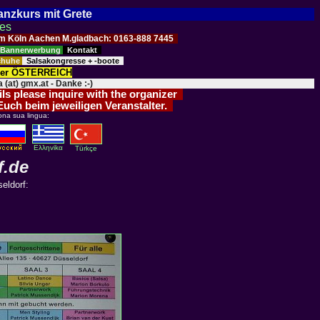
Tanzkurs mit Grete
ses
Raum Köln Aachen M.gladbach: 0163-888 7445
Bannerwerbung
Kontakt
schuhe
Salsakongresse + -boote
der ÖSTERREICH
 (at) gmx.at - Danke :-)
ils please inquire with the organizer
 Euch beim jeweiligen Veranstalter.
ona sua lingua:
Eλληvikα
Türkçe
f.de
eldorf: