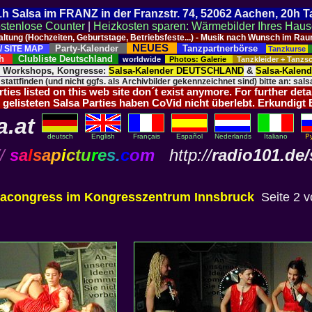
 21h Salsa im FRANZ in der Franzstr. 74, 52062 Aachen, 20h 
stenlose Counter
|
Heizkosten sparen: Wärmebilder Ihres Hau
taltung (Hochzeiten, Geburtstage, Betriebsfeste...) - Musik nach Wunsch im 
NEUES
Party-Kalender
Tanzpartnerbörse
/ SITE MAP
Tanzkurse
ich
Clubliste Deutschland
worldwide
Photos: Galerie
Tanzkleider + Tanz
, Workshops, Kongresse:
Salsa-Kalender DEUTSCHLAND
&
Salsa-Kalen
 stattfinden (und nicht ggfs. als Archivbilder gekennzeichnet sind) bitte an: salsa
ies listed on this web site don´t exist anymore. For further deta
 gelisteten Salsa Parties haben CoVid nicht überlebt. Erkundigt
a.at
deutsch
English
Français
Español
Nederlands
Italiano
/
s
a
l
s
a
p
i
c
t
u
r
e
s
.
c
o
m
http://
radio101.de/
sacongress im Kongresszentrum Innsbruck
Seite 2 v