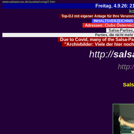
www.salsatecas.de/austria/congr2.htm
Freitag, 4.9.26:
ko
Top-DJ mit eigener Anlage für Ihre Verans
INHALTSVERZEICHNIS 
Adressen: Clubs Österre
Salsa-Parties
Parties, die nicht mehr
Due to Covid, many of the Salsa-Part
"Archivbilder: Viele der hier noch
http://
sals
http
:/
Sal