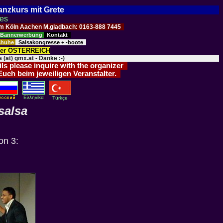
Tanzkurs mit Grete
ses
Raum Köln Aachen M.gladbach: 0163-888 7445
Bannerwerbung
Kontakt
schuhe
Salsakongresse + -boote
der ÖSTERREICH
 (at) gmx.at - Danke :-)
ils please inquire with the organizer
 Euch beim jeweiligen Veranstalter.
Eλληvikα
Türkçe
salsa
on 3: