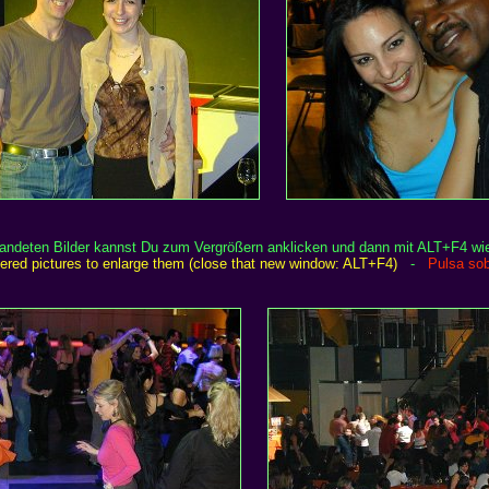
randeten Bilder kannst Du zum Vergrößern anklicken und dann mit ALT+F4 wi
rdered pictures to enlarge them (close that new window: ALT+F4)
-
Pulsa sob