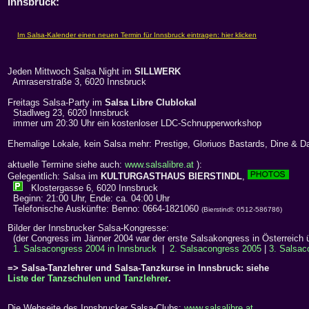
Innsbruck:
Jeden Mittwoch Salsa Night im
SILLWERK
Amraserstraße 3, 6020 Innsbruck
Freitags Salsa-Party im
Salsa Libre Clublokal
Stadlweg 23, 6020 Innsbruck
immer um 20:30 Uhr ein kostenloser LDC-Schnupperworkshop
Ehemalige Lokale, kein Salsa mehr: Prestige, Gloriuos Bastards, Dine & Da
aktuelle Termine siehe auch:
www.salsalibre.at
):
Gelegentlich: Salsa im
KULTURGASTHAUS BIERSTINDL
,
Klostergasse 6, 6020 Innsbruck
Beginn: 21:00 Uhr, Ende: ca. 04:00 Uhr
Telefonische Auskünfte: Benno: 0664-1821060
(Bierstindl: 0512-586786)
Bilder der Innsbrucker Salsa-Kongresse:
(der Congress im Jänner 2004 war der erste Salsakongress in Österreich 
1. Salsacongress 2004 in Innsbruck
|
2. Salsacongress 2005
|
3. Salsac
=> Salsa-Tanzlehrer und Salsa-Tanzkurse in Innsbruck: siehe
Liste der Tanzschulen und Tanzlehrer
.
Die Webseite des Innsbrucker Salsa-Clubs:
www.salsalibre.at