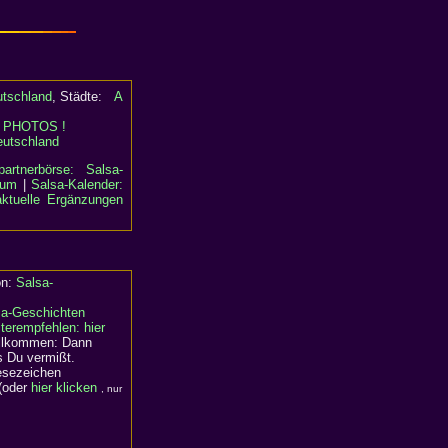
utschland
, Städte:
A
:
PHOTOS !
eutschland
partnerbörse: Salsa-
rum
|
Salsa-Kalender:
aktuelle Ergänzungen
on:
Salsa-
sa-Geschichten
terempfehlen: hier
willkommen: Dann
s Du vermißt.
Lesezeichen
(oder
hier klicken
, nur