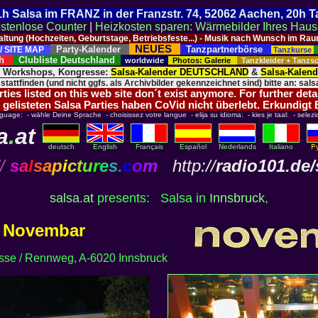
 21h Salsa im FRANZ in der Franzstr. 74, 52062 Aachen, 20h 
stenlose Counter
|
Heizkosten sparen: Wärmebilder Ihres Hau
taltung (Hochzeiten, Geburtstage, Betriebsfeste...) - Musik nach Wunsch im 
NEUES
Party-Kalender
Tanzpartnerbörse
/ SITE MAP
Tanzkurse
ich
Clubliste Deutschland
worldwide
Photos: Galerie
Tanzkleider + Tanz
, Workshops, Kongresse:
Salsa-Kalender DEUTSCHLAND
&
Salsa-Kalen
 stattfinden (und nicht ggfs. als Archivbilder gekennzeichnet sind) bitte an: salsa
ies listed on this web site don´t exist anymore. For further deta
 gelisteten Salsa Parties haben CoVid nicht überlebt. Erkundigt
nguage: - wähle Deine Sprache - choisissez votre langue - elija su idioma: - kies je taal: - selezi
a
.
at
deutsch
English
Français
Español
Nederlands
Italiano
/
s
a
l
s
a
p
i
c
t
u
r
e
s
.
c
o
m
http://
radio101.de/
salsa.at
presents: Salsa in
Innsbruck
,
Novembar
asse / Rennweg, A-6020 Innsbruck