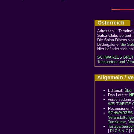
Österreich
Adressen + Termine
Salsa-Clubs sortiert
Die Salsa-Discos vo
Bildergalerie:
die Sal
Hier befindet sich sa
SCHWARZES BRET
Tanzpartner und Vera
Allgemein / 
Editorial:
Über 
Das Letzte:
N
verschiedene a
WELTWEITE Cl
Rezensionen /
SCHWARZES 
Veranstaltunge
Tanzkurse, Wo
Tanzpartnerbö
|
PLZ 6 & 7
|
P