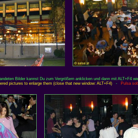
randeten Bilder kannst Du zum Vergrößern anklicken und dann mit ALT+F4 wi
rdered pictures to enlarge them (close that new window: ALT+F4)
-
Pulsa sob