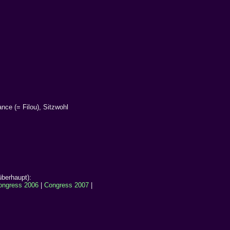
nce (= Filou), Sitzwohl
überhaupt):
ongress 2006
|
Congress 2007
|