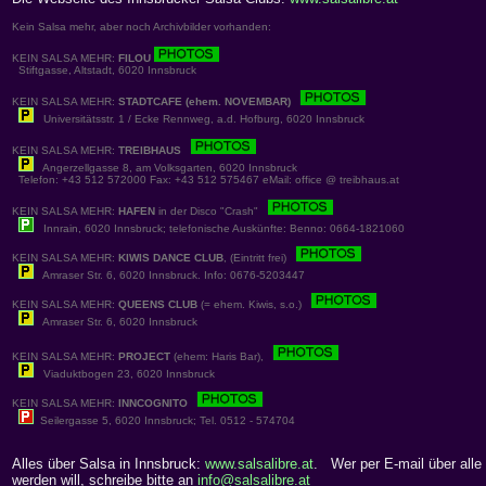
Kein Salsa mehr, aber noch Archivbilder vorhanden:
KEIN SALSA MEHR:
FILOU
Stiftgasse, Altstadt, 6020 Innsbruck
KEIN SALSA MEHR:
STADTCAFE (ehem. NOVEMBAR)
Universitätsstr. 1 / Ecke Rennweg, a.d. Hofburg, 6020 Innsbruck
KEIN SALSA MEHR:
TREIBHAUS
Angerzellgasse 8, am Volksgarten, 6020 Innsbruck
Telefon: +43 512 572000 Fax: +43 512 575467 eMail: office @ treibhaus.at
KEIN SALSA MEHR:
HAFEN
in der Disco "Crash"
Innrain, 6020 Innsbruck; telefonische Auskünfte: Benno: 0664-1821060
KEIN SALSA MEHR:
KIWIS DANCE CLUB
, (Eintritt frei)
Amraser Str. 6, 6020 Innsbruck. Info: 0676-5203447
KEIN SALSA MEHR:
QUEENS CLUB
(= ehem. Kiwis, s.o.)
Amraser Str. 6, 6020 Innsbruck
KEIN SALSA MEHR:
PROJECT
(ehem: Haris Bar),
Viaduktbogen 23, 6020 Innsbruck
KEIN SALSA MEHR:
INNCOGNITO
Seilergasse 5, 6020 Innsbruck; Tel. 0512 - 574704
Alles über Salsa in Innsbruck:
www.salsalibre.at
. Wer per E-mail über alle 
werden will, schreibe bitte an
info@salsalibre.at