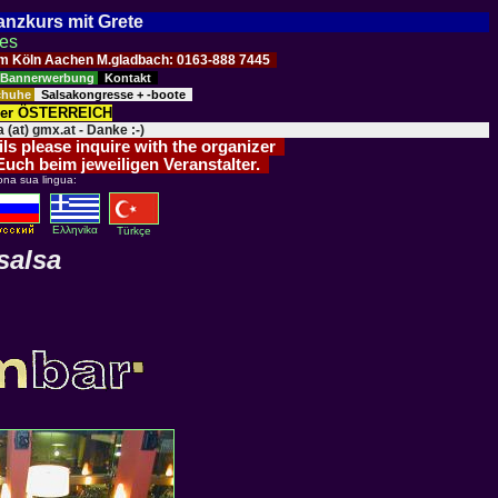
Tanzkurs mit Grete
ses
Raum Köln Aachen M.gladbach: 0163-888 7445
Bannerwerbung
Kontakt
schuhe
Salsakongresse + -boote
der ÖSTERREICH
 (at) gmx.at - Danke :-)
ils please inquire with the organizer
 Euch beim jeweiligen Veranstalter.
ona sua lingua:
Eλληvikα
Türkçe
salsa