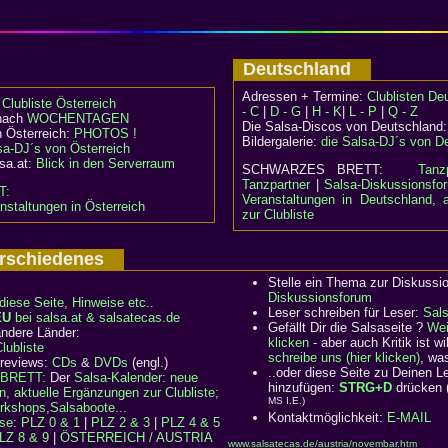
Deutschland
Adressen + Termine:
Clublisten De
:
Clubliste Österreich
- C
|
D - G
|
H - K
|
L - P
|
Q - Z
 nach
WOCHENTAGEN
Die Salsa-Discos von Deutschland
n Österreich:
PHOTOS !
Bildergalerie:
die Salsa-DJ´s von D
sa-DJ´s von Österreich
lsa.at:
Blick in den Serverraum
SCHWARZES BRETT:
Tanz
Tanzpartner
|
Salsa-Diskussionsfo
T:
Veranstaltungen in Deutschland, 
nstaltungen in Österreich
zur Clubliste
Verschiedenes
Stelle ein Thema zur Diskussi
Diskussionsforum
diese Seite, Hinweise etc..
Leser schreiben für Leser:
Sal
EU
bei salsa.at & salsatecas.de
Gefällt Dir die Salsaseite ?
Wei
ndere Länder:
klicken
- aber auch Kritik ist 
ubliste
schreibe uns (hier klicken)
, wa
 reviews:
CDs
&
DVDs
(engl.)
..oder diese Seite zu Deinen 
BRETT:
Der
Salsa-Kalender: neue
hinzufügen:
STRG+D
drücken 
n, aktuelle Ergänzungen zur Clubliste;
MS I.E.)
rkshops,Salsaboote...
Kontaktmöglichkeit:
E-MAIL
rse
:
PLZ 0 & 1
|
PLZ 2 & 3
|
PLZ 4 & 5
LZ 8 & 9
|
ÖSTERREICH / AUSTRIA
www.salsatecas.de/austria/novembar.htm