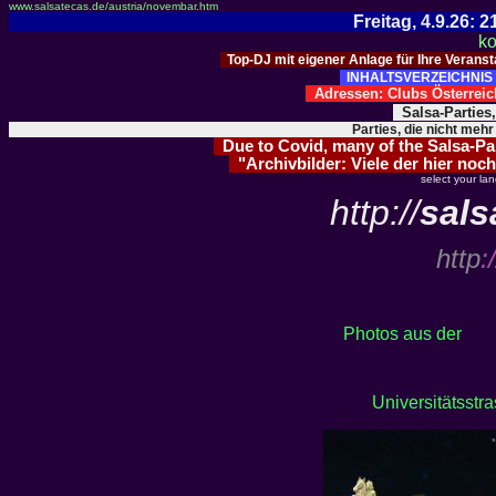
www.salsatecas.de/austria/novembar.htm
Freitag, 4.9.26:
ko
Top-DJ mit eigener Anlage für Ihre Verans
INHALTSVERZEICHNIS 
Adressen: Clubs Österre
Salsa-Parties
Parties, die nicht mehr
Due to Covid, many of the Salsa-Part
"Archivbilder: Viele der hier noch
select your la
http://
sals
http
:/
Photos aus der
Universitätsstr