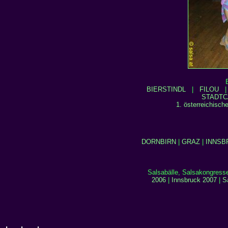
BIERSTINDL
|
FILOU
STADTC
1. österreichisch
DORNBIRN
|
GRAZ
|
INNSB
Salsabälle, Salsakongresse
2006
|
Innsbruck 2007
|
S