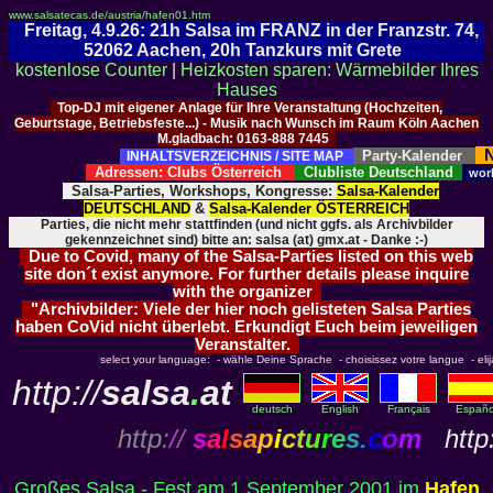
www.salsatecas.de/austria/hafen01.htm
Freitag, 4.9.26: 21h Salsa im FRANZ in der Franzstr. 74,
52062 Aachen, 20h Tanzkurs mit Grete
kostenlose Counter
|
Heizkosten sparen: Wärmebilder Ihres
Hauses
Top-DJ mit eigener Anlage für Ihre Veranstaltung (Hochzeiten,
Geburtstage, Betriebsfeste...) - Musik nach Wunsch im Raum Köln Aachen
M.gladbach: 0163-888 7445
N
Party-Kalender
INHALTSVERZEICHNIS / SITE MAP
Adressen: Clubs Österreich
Clubliste Deutschland
wor
Salsa-Parties, Workshops, Kongresse:
Salsa-Kalender
DEUTSCHLAND
&
Salsa-Kalender ÖSTERREICH
Parties, die nicht mehr stattfinden (und nicht ggfs. als Archivbilder
gekennzeichnet sind) bitte an: salsa (at) gmx.at - Danke :-)
Due to Covid, many of the Salsa-Parties listed on this web
site don´t exist anymore. For further details please inquire
with the organizer
"Archivbilder: Viele der hier noch gelisteten Salsa Parties
haben CoVid nicht überlebt. Erkundigt Euch beim jeweiligen
Veranstalter.
select your language: - wähle Deine Sprache - choisissez votre langue - elija 
http://
salsa
.
at
deutsch
English
Français
Españo
http
://
s
a
l
s
a
p
i
c
t
u
r
e
s
.
c
o
m
http:
Großes Salsa - Fest am 1.September 2001 im
Hafen