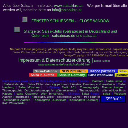
Alles über Salsa in Innsbruck:
www.salsalibre.at
. Wer per E-mail über alle 
werden will, schreibe bitte an
info@salsalibre.at
FENSTER SCHLIESSEN - CLOSE WINDOW
Startseite:
Salsa-Clubs (Salsatecas) in Deutschland und
Österreich -
salsatecas.de und salsa.at
No part of these pages (e.g. photographies, texts) may be used, reproduced, copied, modi
Diese Photos sind urheberrechtlich geschützt. Jede Verwendung nur mit Genehmigung 
Design/Copyright © 1998-2000 by Chris / salsa.at 
Impressum & Datenschutzerklärung
|
Diese Seite:
www.salsatecas.de/austria/hafen01.htm
Dance partners
Salsa-Calendar
NEW PICTURES
Salsa
Salsa in Austria
Salsa in Germany
Salsa worldwide
picture
Partnerseiten sowie weitere Online-Angebote auf diesen Servern:
Bachata
|
Salsa
:
salsa
.at
|
Salsa-Kalender
|
Salsa Clubs: dancing pictures of Austria, Germany and worldwide
|
Salsa
Hamburg
|
Salsa München
| - Weitere:
Radio 101
|
Thermography: Thermal images
/
Thermographie: Gebäudethermografie, Wärmekameras
|
Thermographie: Wärmebilder Ihres
Hauses
|
salsa Österreich: Wien Innsbruck..
| Chrissies
Salsa
Pages |
salsa
|
Webcam
Aachen Pontstrasse
|
Fotografie, Bilder
|
kostenloser Zähler - free counter
Thermografie Aachen
|
Thermografie Düsseldorf
|
Thermografie Duisburg
|
Köln Wärmebilder
|