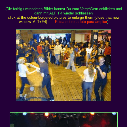
(Die farbig umrandeten Bilder kannst Du zum Vergrößern anklicken und
dann mit ALT+F4 wieder schliessen
click at the colour-bordered pictures to enlarge them (close that new
window: ALT+F4)
-
Pulsa sobre la foto para ampliar
)