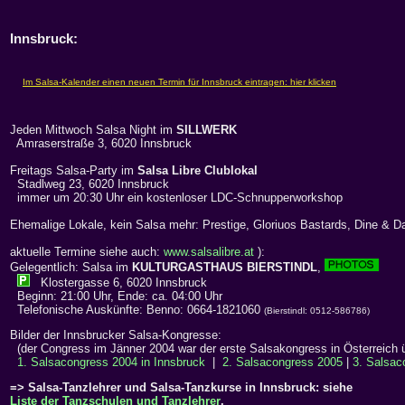
Innsbruck:
Jeden Mittwoch Salsa Night im
SILLWERK
Amraserstraße 3, 6020 Innsbruck
Freitags Salsa-Party im
Salsa Libre Clublokal
Stadlweg 23, 6020 Innsbruck
immer um 20:30 Uhr ein kostenloser LDC-Schnupperworkshop
Ehemalige Lokale, kein Salsa mehr: Prestige, Gloriuos Bastards, Dine & Da
aktuelle Termine siehe auch:
www.salsalibre.at
):
Gelegentlich: Salsa im
KULTURGASTHAUS BIERSTINDL
,
Klostergasse 6, 6020 Innsbruck
Beginn: 21:00 Uhr, Ende: ca. 04:00 Uhr
Telefonische Auskünfte: Benno: 0664-1821060
(Bierstindl: 0512-586786)
Bilder der Innsbrucker Salsa-Kongresse:
(der Congress im Jänner 2004 war der erste Salsakongress in Österreich 
1. Salsacongress 2004 in Innsbruck
|
2. Salsacongress 2005
|
3. Salsac
=> Salsa-Tanzlehrer und Salsa-Tanzkurse in Innsbruck: siehe
Liste der Tanzschulen und Tanzlehrer
.