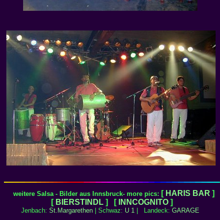
[
HARIS BAR
]
weitere Salsa - Bilder aus Innsbruck- more pics:
[
BIERSTINDL
] [
INNCOGNITO
]
Jenbach:
St.Margarethen
| Schwaz:
U 1
| Landeck:
GARAGE