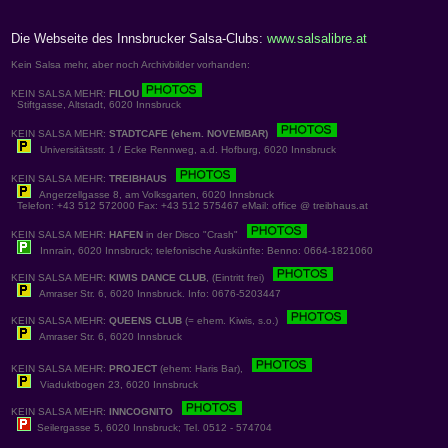
Die Webseite des Innsbrucker Salsa-Clubs:
www.salsalibre.at
Kein Salsa mehr, aber noch Archivbilder vorhanden:
KEIN SALSA MEHR:
FILOU
Stiftgasse, Altstadt, 6020 Innsbruck
KEIN SALSA MEHR:
STADTCAFE (ehem. NOVEMBAR)
Universitätsstr. 1 / Ecke Rennweg, a.d. Hofburg, 6020 Innsbruck
KEIN SALSA MEHR:
TREIBHAUS
Angerzellgasse 8, am Volksgarten, 6020 Innsbruck
Telefon: +43 512 572000 Fax: +43 512 575467 eMail: office @ treibhaus.at
KEIN SALSA MEHR:
HAFEN
in der Disco "Crash"
Innrain, 6020 Innsbruck; telefonische Auskünfte: Benno: 0664-1821060
KEIN SALSA MEHR:
KIWIS DANCE CLUB
, (Eintritt frei)
Amraser Str. 6, 6020 Innsbruck. Info: 0676-5203447
KEIN SALSA MEHR:
QUEENS CLUB
(= ehem. Kiwis, s.o.)
Amraser Str. 6, 6020 Innsbruck
KEIN SALSA MEHR:
PROJECT
(ehem: Haris Bar),
Viaduktbogen 23, 6020 Innsbruck
KEIN SALSA MEHR:
INNCOGNITO
Seilergasse 5, 6020 Innsbruck; Tel. 0512 - 574704