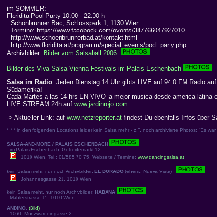
im SOMMER:
Floridita Pool Party 10:00 - 22:00 h
Schönbrunner Bad, Schlosspark 1, 1130 Wien
Termine: https://www.facebook.com/events/387766047927010
http://www.schoenbrunnerbad.at/kontakt.html
http://www.floridita.at/programm/special_events/pool_party.php
Archivbilder:
Bilder vom Salsaball 2006:
Bilder des Viva Salsa Vienna Festivals im Palais Eschenbach
Salsa im Radio
: Jeden Dienstag 14 Uhr gibts LIVE auf 94.0 FM Radio au
Südamerika!
Cada Martes a las 14 hrs EN VIVO la mejor musica desde america latina e
LIVE STREAM 24h auf
www.jardinrojo.com
-> Aktueller Link: auf
www.netzreporter.at
findest Du ebenfalls Infos über S
* * * in den folgenden Locations leider kein Salsa mehr - z.T. noch archivierte Photos: "Es war e
SALSA-AND-MORE / PALAIS ESCHENBACH
im Palais Eschenbach, Getreidemarkt 12
1010 Wien, Tel.: 01/585 70 75, Webseite / Termine:
www.dancingsalsa.at
kein Salsa mehr, nur noch Archivbilder:
EL DORADO
(ehem.: Nueva Vista)
Johannesgasse 21, 1010 Wien
kein Salsa meht, nur noch Archivbilder:
HABANA
Mahlerstrasse 11, 1010 Wien
ANDINO
,
(Bild)
1060, Münzwardeingasse 2