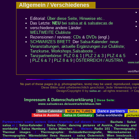
Allgemein / Verschiedenes
Editorial:
Über diese Seite, Hinweise etc..
Das Letzte:
NEU
bei salsa.at & salsatecas.de
verschiedene andere Länder:
WELTWEITE Clubliste
Rezensionen / reviews:
CDs
&
DVDs
(engl.)
SCHWARZES BRETT:
Der
Salsa-Kalender: neue
Veranstaltungen, aktuelle Ergänzungen zur Clubliste;
Tanzkurse, Workshops,Salsaboote...
Tanzpartnerbörse
:
PLZ 0 & 1
|
PLZ 2 & 3
|
PLZ 4 & 5
|
PLZ 6 & 7
|
PLZ 8 & 9
|
ÖSTERREICH / AUSTRIA
www.sal
veröffe
No part of these pages (e.g. photographies, texts) may be used, reproduced, copied,
Diese Bilder sind urheberrechtlich geschützt. Jede Verwendung nur 
Design/Copyright © by
salsa.at
- all rights reserved. ->
Cop
Impressum & Datenschutzerklärung
|
Diese Seite:
www.salsatecas.de/austria/treibhaus.htm
Dance partners
Salsa-Calendar
NEW PICTURES
Salsa
Salsa in Austria
Salsa in Germany
Salsa worldwide
picture
Partnerseiten sowie weitere Online-Angebote auf diesen Servern:
Bachata
|
Salsa
:
salsa
.at |
Salsa-Kalender
|
Salsa Clubs: dancing pictures of Austria, Germany and
worldwide
|
Salsa Hamburg
|
Salsa München
| - Weitere:
Radio 101
|
Thermography:
Thermal images
/
Thermographie: Gebäudethermografie, Wärmekameras
|
Thermographie: Wärmebilder Ihres Hauses
|
salsa Österreich: Wien Innsbruck..
|
Chrissies
Salsa
Pages |
salsa
|
Webcam Aachen Pontstrasse
|
Fotografie, Bilder
|