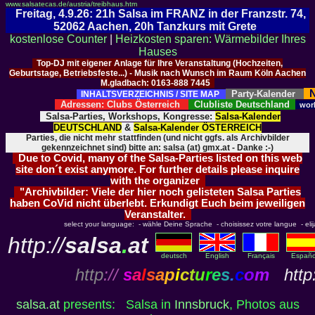
www.salsatecas.de/austria/treibhaus.htm
Freitag, 4.9.26: 21h Salsa im FRANZ in der Franzstr. 74,
52062 Aachen, 20h Tanzkurs mit Grete
kostenlose Counter
|
Heizkosten sparen: Wärmebilder Ihres
Hauses
Top-DJ mit eigener Anlage für Ihre Veranstaltung (Hochzeiten,
Geburtstage, Betriebsfeste...) - Musik nach Wunsch im Raum Köln Aachen
M.gladbach: 0163-888 7445
N
Party-Kalender
INHALTSVERZEICHNIS / SITE MAP
Adressen: Clubs Österreich
Clubliste Deutschland
wor
Salsa-Parties, Workshops, Kongresse:
Salsa-Kalender
DEUTSCHLAND
&
Salsa-Kalender ÖSTERREICH
Parties, die nicht mehr stattfinden (und nicht ggfs. als Archivbilder
gekennzeichnet sind) bitte an: salsa (at) gmx.at - Danke :-)
Due to Covid, many of the Salsa-Parties listed on this web
site don´t exist anymore. For further details please inquire
with the organizer
"Archivbilder: Viele der hier noch gelisteten Salsa Parties
haben CoVid nicht überlebt. Erkundigt Euch beim jeweiligen
Veranstalter.
select your language: - wähle Deine Sprache - choisissez votre langue - elija 
http://
salsa
.
at
deutsch
English
Français
Españo
http
://
s
a
l
s
a
p
i
c
t
u
r
e
s
.
c
o
m
http:
salsa.at
presents: Salsa in
Innsbruck
, Photos aus