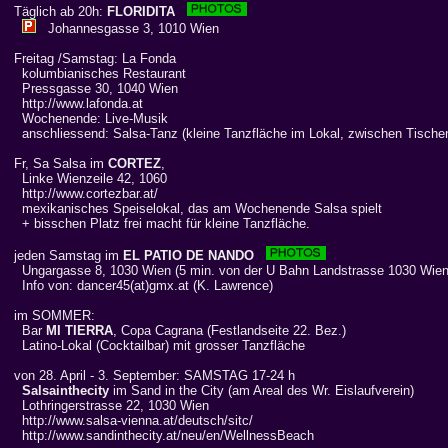
Täglich ab 20h:
FLORIDITA
Johannesgasse 3, 1010 Wien
Freitag /Samstag: La Fonda
kolumbianisches Restaurant
Pressgasse 30, 1040 Wien
http://www.lafonda.at
Wochenende: Live-Musik
anschliessend: Salsa-Tanz (kleine Tanzfläche im Lokal, zwischen Tische
Fr, Sa Salsa im
CORTEZ
,
Linke Wienzeile 42, 1060
http://www.cortezbar.at/
mexikanisches Speiselokal, das am Wochenende Salsa spielt
+ bisschen Platz frei macht für kleine Tanzfläche.
jeden Samstag im
EL PATIO DE NANDO
Ungargasse 8, 1030 Wien (5 min. von der U Bahn Landstrasse 1030 Wien
Info von: dancer45(at)gmx.at (K. Lawrence)
im SOMMER:
Bar
MI TIERRA
, Copa Cagrana (Festlandseite 22. Bez.)
Latino-Lokal (Cocktailbar) mit grosser Tanzfläche
von 28. April - 3. September: SAMSTAG 17-24 h
Salsainthecity
im Sand in the City (am Areal des Wr. Eislaufverein)
Lothringerstrasse 22, 1030 Wien
http://www.salsa-vienna.at/deutsch/sitc/
http://www.sandinthecity.at/neu/en/WellnessBeach