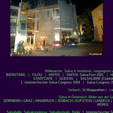
Bilderarchiv: Salsa in Innsbruck, vergangene 
BIERSTINDL
|
FILOU
|
HAFEN
|
HAFEN: Salsa-Fest 2001
|
H
STADTCAFE
|
QUEENS
|
SALSALIBRE (Clublok
1. österreichischer Salsa-Congress 2004
|
Salsa-Congress 2
Jenbach:
St.Margarethen
| La
Salsa in Österreich: Bilder aus der 
DORNBIRN
|
GRAZ
|
INNSBRUCK
|
JENBACH
|
KUFSTEIN
|
LANDECK
|
WÖRGL
Salsabälle, Salsakongresse, Salsafestivals, Bilder:
1. österreichischer 