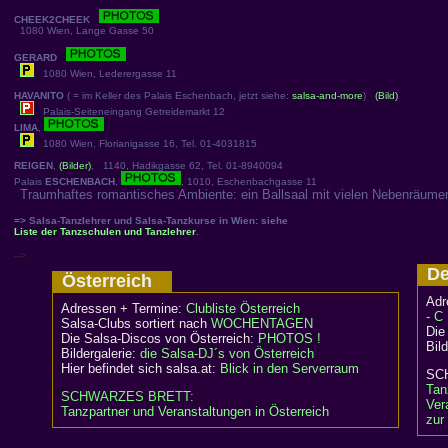
CHEEK2CHEEK
1080 Wien, Lange Gasse 50
GERARD
1080 Wien, Lederergasse 11
HAVANITO
( = im Keller des Palais Eschenbach, jetzt siehe:
salsa-and-more
)
(Bild)
Palais-Seiteneingang Getreidemarkt 12
LIMA
,
1080 Wien, Florianigasse 16, Tel. 01-4031815
REIGEN
,
(Bilder)
, 1140, Hadikgasse 62, Tel. 01-8940094
Palais
ESCHENBACH
,
, 1010, Eschenbachgasse 11
Traumhaftes romantisches Ambiente: ein Ballsaal mit vielen Nebenräumen
=> Salsa-Tanzlehrer und Salsa-Tanzkurse in Wien: siehe
Liste der Tanzschulen und Tanzlehrer
.
-->
De
Österreich
Adr
Adressen + Termine:
Clubliste Österreich
- C
Salsa-Clubs sortiert nach
WOCHENTAGEN
Die
Die Salsa-Discos von Österreich:
PHOTOS !
Bil
Bildergalerie:
die Salsa-DJ´s von Österreich
Hier befindet sich salsa.at:
Blick in den Serverraum
S
Tan
SCHWARZES BRETT:
Ver
Tanzpartner und Veranstaltungen in Österreich
zur