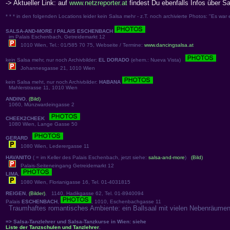
-> Aktueller Link: auf
www.netzreporter.at
findest Du ebenfalls Infos über S
* * * in den folgenden Locations leider kein Salsa mehr - z.T. noch archivierte Photos: "Es war e
SALSA-AND-MORE / PALAIS ESCHENBACH
im Palais Eschenbach, Getreidemarkt 12
1010 Wien, Tel.: 01/585 70 75, Webseite / Termine:
www.dancingsalsa.at
kein Salsa mehr, nur noch Archivbilder:
EL DORADO
(ehem.: Nueva Vista)
Johannesgasse 21, 1010 Wien
kein Salsa meht, nur noch Archivbilder:
HABANA
Mahlerstrasse 11, 1010 Wien
ANDINO
,
(Bild)
1060, Münzwardeingasse 2
CHEEK2CHEEK
1080 Wien, Lange Gasse 50
GERARD
1080 Wien, Lederergasse 11
HAVANITO
( = im Keller des Palais Eschenbach, jetzt siehe:
salsa-and-more
)
(Bild)
Palais-Seiteneingang Getreidemarkt 12
LIMA
,
1080 Wien, Florianigasse 16, Tel. 01-4031815
REIGEN
,
(Bilder)
, 1140, Hadikgasse 62, Tel. 01-8940094
Palais
ESCHENBACH
,
, 1010, Eschenbachgasse 11
Traumhaftes romantisches Ambiente: ein Ballsaal mit vielen Nebenräumen,
=> Salsa-Tanzlehrer und Salsa-Tanzkurse in Wien: siehe
Liste der Tanzschulen und Tanzlehrer
.