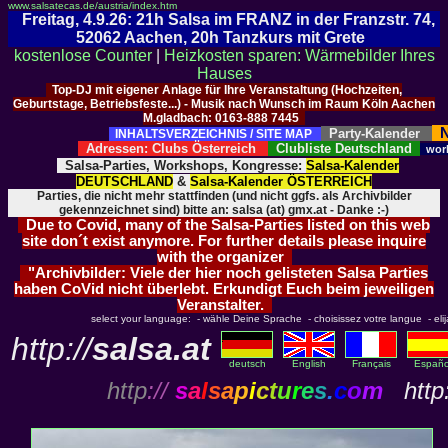
www.salsatecas.de/austria/index.htm
Freitag, 4.9.26: 21h Salsa im FRANZ in der Franzstr. 74,
52062 Aachen, 20h Tanzkurs mit Grete
kostenlose Counter
|
Heizkosten sparen: Wärmebilder Ihres
Hauses
Top-DJ mit eigener Anlage für Ihre Veranstaltung (Hochzeiten,
Geburtstage, Betriebsfeste...) - Musik nach Wunsch im Raum Köln Aachen
M.gladbach: 0163-888 7445
N
Party-Kalender
INHALTSVERZEICHNIS / SITE MAP
Adressen: Clubs Österreich
Clubliste Deutschland
wor
Salsa-Parties, Workshops, Kongresse:
Salsa-Kalender
DEUTSCHLAND
&
Salsa-Kalender ÖSTERREICH
Parties, die nicht mehr stattfinden (und nicht ggfs. als Archivbilder
gekennzeichnet sind) bitte an: salsa (at) gmx.at - Danke :-)
Due to Covid, many of the Salsa-Parties listed on this web
site don´t exist anymore. For further details please inquire
with the organizer
"Archivbilder: Viele der hier noch gelisteten Salsa Parties
haben CoVid nicht überlebt. Erkundigt Euch beim jeweiligen
Veranstalter.
select your language: - wähle Deine Sprache - choisissez votre langue - elija 
http://
salsa.at
deutsch
English
Français
Españo
http
://
s
a
l
s
a
p
i
c
t
u
r
e
s
.
c
o
m
http: