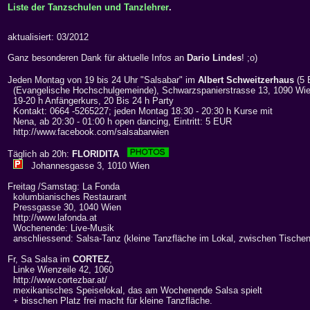
Liste der Tanzschulen und Tanzlehrer
.
aktualisiert: 03/2012
Ganz besonderen Dank für aktuelle Infos an
Dario Lindes
! ;o)
Jeden Montag von 19 bis 24 Uhr "Salsabar" im
Albert Schweitzerhaus
(5
(Evangelische Hochschulgemeinde), Schwarzspanierstrasse 13, 1090 Wi
19-20 h Anfängerkurs, 20 Bis 24 h Party
Kontakt: 0664 -5265227; jeden Montag 18:30 - 20:30 h Kurse mit
Nena, ab 20:30 - 01:00 h open dancing, Eintritt: 5 EUR
http://www.facebook.com/salsabarwien
Täglich ab 20h:
FLORIDITA
Johannesgasse 3, 1010 Wien
Freitag /Samstag: La Fonda
kolumbianisches Restaurant
Pressgasse 30, 1040 Wien
http://www.lafonda.at
Wochenende: Live-Musik
anschliessend: Salsa-Tanz (kleine Tanzfläche im Lokal, zwischen Tischen
Fr, Sa Salsa im
CORTEZ
,
Linke Wienzeile 42, 1060
http://www.cortezbar.at/
mexikanisches Speiselokal, das am Wochenende Salsa spielt
+ bisschen Platz frei macht für kleine Tanzfläche.