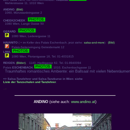
Mahlerstrasse 11, 1010 Wien
ANDINO
,
(Bild)
1060, Münzwardeingasse 2
CHEEK2CHEEK
1080 Wien, Lange Gasse 50
GERARD
1080 Wien, Lederergasse 11
HAVANITO
( = im Keller des Palais Eschenbach, jetzt siehe:
salsa-and-more
)
(Bild)
Palais-Seiteneingang Getreidemarkt 12
LIMA
,
1080 Wien, Florianigasse 16, Tel. 01-4031815
REIGEN
,
(Bilder)
, 1140, Hadikgasse 62, Tel. 01-8940094
Palais
ESCHENBACH
,
, 1010, Eschenbachgasse 11
Traumhaftes romantisches Ambiente: ein Ballsaal mit vielen Nebenräumen,
=> Salsa-Tanzlehrer und Salsa-Tanzkurse in Wien: siehe
Liste der Tanzschulen und Tanzlehrer
.
-->
ANDINO
(siehe auch:
www.andino.at
)