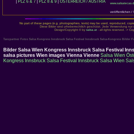
|
PLZ 6 & 7
|
PLZ 8 & 9
|
ÖSTERREICH / AUSTRIA
www.salsatecas.d
veröffentlichen /
No part of these pages (e.g. photographies, texts) may be used, reproduced, copied,
Diese Bilder sind urheberrechtlich geschützt. Jede Verwendung nur 
Design/Copyright © by
salsa.at
- all rights reserved. ->
Cop
Tanzpartner Fotos Salsa Kongress Innsbruck Salsa Festival Innsbruck Salsa-Kongress Bilder Fo
Bilder Salsa Wien Kongress Innsbruck Salsa Festival Inn
salsa pictures Wien images Vienna Vienne
Salsa Wien Öst
Kongress Innsbruck
Salsa Festival Innsbruck
Salsa Wien
Sal