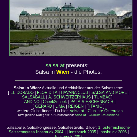
salsa.at
presents:
Salsa in
Wien
- die Photos:
Salsa in Wien:
Aktuelle und Archivbilder aus der Salsaszene:
[
EL DORADO
|
FLORIDITA
|
HAVANA CLUB
|
SALSA-AND-MORE
|
SALSABALL
|
A. SCHWEITZERHAUS
|
TUMBAO
]
[
ANDINO
|
Cheek2cheek
|
PALAIS ESCHENBACH
]
[
GERARD
|
LIMA
|
REIGEN
|
TITANIC
]
- weitere Clubs findest Du hier:
salsa.at - Clubliste Österreich
bzw. gleiche Kategorie für Deutschland:
salsa.at - Clubliste Deutschland
Salsabälle, Salsakongresse, Salsafestivals, Bilder:
1. österreichischer
Salsacongress Innsbruck 2004
| |
Innsbruck 2005
|
Innsbruck 2006
|
Innsbruck 2007