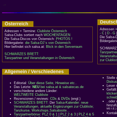
-->
Deuts
Österreich
Adressen +
Adressen + Termine:
Clubliste Österreich
- C
|
D - G
Salsa-Clubs sortiert nach
WOCHENTAGEN
Die Salsa-
Die Salsa-Discos von Österreich:
PHOTOS !
Bildergaler
Bildergalerie:
die Salsa-DJ´s von Österreich
Hier befindet sich salsa.at:
Blick in den Serverraum
SCHWA
Tanzpartne
SCHWARZES BRETT:
Veranstalt
Tanzpartner und Veranstaltungen in Österreich
zur Clublis
Allgemein / Verschiedenes
Stelle
Diskus
Editorial:
Über diese Seite, Hinweise etc..
Leser 
Das Letzte:
NEU
bei salsa.at & salsatecas.de
Gefällt
verschiedene andere Länder:
klicke
WELTWEITE Clubliste
schreib
Rezensionen / reviews:
CDs
&
DVDs
(engl.)
..oder
SCHWARZES BRETT:
Der
Salsa-Kalender: neue
hinzuf
Veranstaltungen, aktuelle Ergänzungen zur Clubliste;
MS I.E.)
Tanzkurse, Workshops,Salsaboote...
Kontak
Tanzpartnerbörse
:
PLZ 0 & 1
|
PLZ 2 & 3
|
PLZ 4 & 5