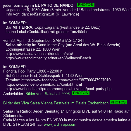
jeden Samstag im
EL PATIO DE NANDO
Ungargasse 8, 1030 Wien (5 min. von der U Bahn Landstrasse 1030 Wien
Info von: dancer45(at)gmx.at (K. Lawrence)
im SOMMER:
Bar
MI TIERRA
, Copa Cagrana (Festlandseite 22. Bez.)
Latino-Lokal (Cocktailbar) mit grosser Tanzfläche
von 28. April - 3. September: SAMSTAG 17-24 h
Salsainthecity
im Sand in the City (am Areal des Wr. Eislaufverein)
Lothringerstrasse 22, 1030 Wien
http://www.salsa-vienna.at/deutsch/sitc/
http://www.sandinthecity.at/neu/en/WellnessBeach
im SOMMER:
Floridita Pool Party 10:00 - 22:00 h
Schönbrunner Bad, Schlosspark 1, 1130 Wien
Termine: https://www.facebook.com/events/387766047927010
http://www.schoenbrunnerbad.at/kontakt.html
http://www.floridita.at/programm/special_events/pool_party.php
Archivbilder:
Bilder vom Salsaball 2006:
Bilder des Viva Salsa Vienna Festivals im Palais Eschenbach
Salsa im Radio
: Jeden Dienstag 14 Uhr gibts LIVE auf 94.0 FM Radio auf
Südamerika!
Cada Martes a las 14 hrs EN VIVO la mejor musica desde america latina e
LIVE STREAM 24h auf
www.jardinrojo.com