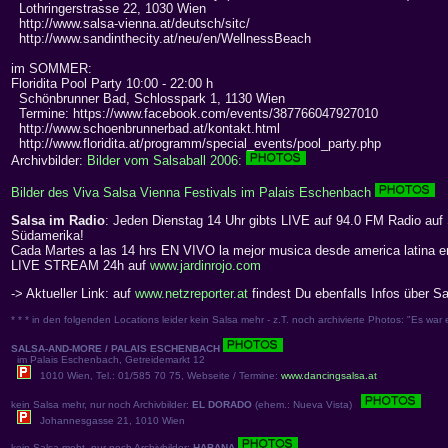
Lothringerstrasse 22, 1030 Wien
http://www.salsa-vienna.at/deutsch/sitc/
http://www.sandinthecity.at/neu/en/WellnessBeach
im SOMMER:
Floridita Pool Party 10:00 - 22:00 h
Schönbrunner Bad, Schlosspark 1, 1130 Wien
Termine: https://www.facebook.com/events/387766047927010
http://www.schoenbrunnerbad.at/kontakt.html
http://www.floridita.at/programm/special_events/pool_party.php
Archivbilder:
Bilder vom Salsaball 2006:
Bilder des Viva Salsa Vienna Festivals im Palais Eschenbach
Salsa im Radio
: Jeden Dienstag 14 Uhr gibts LIVE auf 94.0 FM Radio auf
Südamerika!
Cada Martes a las 14 hrs EN VIVO la mejor musica desde america latina e
LIVE STREAM 24h auf
www.jardinrojo.com
-> Aktueller Link: auf
www.netzreporter.at
findest Du ebenfalls Infos über S
* * * in den folgenden Locations leider kein Salsa mehr - z.T. noch archivierte Photos: "Es war e
SALSA-AND-MORE / PALAIS ESCHENBACH
im Palais Eschenbach, Getreidemarkt 12
1010 Wien, Tel.: 01/585 70 75, Webseite / Termine:
www.dancingsalsa.at
kein Salsa mehr, nur noch Archivbilder:
EL DORADO
(ehem.: Nueva Vista)
Johannesgasse 21, 1010 Wien
kein Salsa meht, nur noch Archivbilder:
HABANA