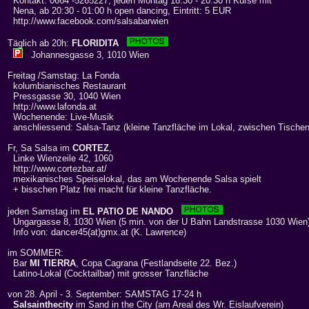
Kontakt: 0664 -5265227; jeden Montag 18:30 - 20:30 h Kurse mit
Nena, ab 20:30 - 01:00 h open dancing, Eintritt: 5 EUR
http://www.facebook.com/salsabarwien
Täglich ab 20h:
FLORIDITA
Johannesgasse 3, 1010 Wien
Freitag /Samstag: La Fonda
kolumbianisches Restaurant
Pressgasse 30, 1040 Wien
http://www.lafonda.at
Wochenende: Live-Musik
anschliessend: Salsa-Tanz (kleine Tanzfläche im Lokal, zwischen Tischen
Fr, Sa Salsa im
CORTEZ
,
Linke Wienzeile 42, 1060
http://www.cortezbar.at/
mexikanisches Speiselokal, das am Wochenende Salsa spielt
+ bisschen Platz frei macht für kleine Tanzfläche.
jeden Samstag im
EL PATIO DE NANDO
Ungargasse 8, 1030 Wien (5 min. von der U Bahn Landstrasse 1030 Wien
Info von: dancer45(at)gmx.at (K. Lawrence)
im SOMMER:
Bar
MI TIERRA
, Copa Cagrana (Festlandseite 22. Bez.)
Latino-Lokal (Cocktailbar) mit grosser Tanzfläche
von 28. April - 3. September: SAMSTAG 17-24 h
Salsainthecity
im Sand in the City (am Areal des Wr. Eislaufverein)