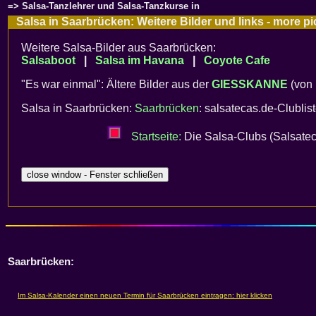
=> Salsa-Tanzlehrer und Salsa-Tanzkurse in
Salsa in Saarbrücken: Weitere Bilder und links - more 
Weitere Salsa-Bilder aus Saarbrücken:
Salsaboot
|
Salsa im Havana
|
Coyote Cafe
"Es war einmal": Ältere Bilder aus der
GIESSKANNE
(von 
Salsa in Saarbrücken:
Saarbrücken
: salsatecas.de-Clublis
Startseite:
Die Salsa-Clubs (Salsatec
Saarbrücken: