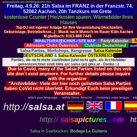
www.salsatecas.de/sb/guitarra.htm
Freitag, 4.9.26: 21h Salsa im FRANZ in der Franzstr. 74,
52062 Aachen, 20h Tanzkurs mit Grete
kostenlose Counter
|
Heizkosten sparen: Wärmebilder Ihres
Hauses
Top-DJ mit eigener Anlage für Ihre Veranstaltung (Hochzeiten,
Geburtstage, Betriebsfeste...) - Musik nach Wunsch im Raum Köln Aachen
M.gladbach: 0163-888 7445
N
Party-Kalender
INHALTSVERZEICHNIS / SITE MAP
Adressen: Clubs Österreich
Clubliste Deutschland
wor
Salsa-Parties, Workshops, Kongresse:
Salsa-Kalender
DEUTSCHLAND
&
Salsa-Kalender ÖSTERREICH
Parties, die nicht mehr stattfinden (und nicht ggfs. als Archivbilder
gekennzeichnet sind) bitte an: salsa (at) gmx.at - Danke :-)
Due to Covid, many of the Salsa-Parties listed on this web
site don´t exist anymore. For further details please inquire
with the organizer
"Archivbilder: Viele der hier noch gelisteten Salsa Parties
haben CoVid nicht überlebt. Erkundigt Euch beim jeweiligen
Veranstalter.
select your language: - wähle Deine Sprache - choisissez votre langue - elija 
http://
salsa
.
at
deutsch
English
Français
Españo
http
://
s
a
l
s
a
p
i
c
t
u
r
e
s
.
c
o
m
htt
Salsa in Saarbrücken:
Bodega La Guitarra