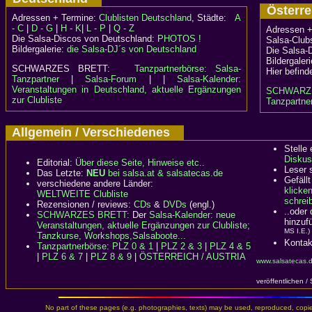
Österr
Adressen + Termine:
Clublisten Deutschland
, Städte:
A
- C
|
D - G
|
H - K
|
L - P
|
Q - Z
Adressen +
Die Salsa-Discos von Deutschland:
PHOTOS !
Salsa-Clubs
Bildergalerie:
die Salsa-DJ´s von Deutschland
Die Salsa-
Bildergaler
SCHWARZES BRETT:
Tanzpartnerbörse: Salsa-
Hier befind
Tanzpartner
|
Salsa-Forum
| |
Salsa-Kalender:
Veranstaltungen in Deutschland, aktuelle Ergänzungen
SCHWARZ
zur Clubliste
Tanzpartner
Allgemein / Verschiedenes
Stelle
Diskus
Editorial:
Über diese Seite, Hinweise etc..
Leser 
Das Letzte:
NEU
bei salsa.at & salsatecas.de
Gefällt
verschiedene andere Länder:
klicke
WELTWEITE Clubliste
schreib
Rezensionen / reviews:
CDs
&
DVDs
(engl.)
..oder
SCHWARZES BRETT:
Der
Salsa-Kalender: neue
hinzuf
Veranstaltungen, aktuelle Ergänzungen zur Clubliste;
MS I.E.)
Tanzkurse, Workshops,Salsaboote...
Kontak
Tanzpartnerbörse
:
PLZ 0 & 1
|
PLZ 2 & 3
|
PLZ 4 & 5
|
PLZ 6 & 7
|
PLZ 8 & 9
|
ÖSTERREICH / AUSTRIA
www.salsatecas.d
veröffentlichen /
No part of these pages (e.g. photographies, texts) may be used, reproduced, copied,