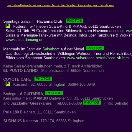
Sonntags Salsa im
Havanna Club
Futterstr. 5-7 (neben Scala-Kino & P-MAX), 66111 Saarbrücken
Salsa DJ Dirk (El Guajiro) hat eine Bilderseite vom Havanna angelegt:
ww
Salsa & Merengue-Tanzkurse mit Belinda; Infos über Tanzkurse & Works
www.salsa-dancing.de
Mehrmals im Jahr: ein
Salsaboot
auf der Mosel.
.
Das Boot legt abwechselnd in Völklingen-Wehrden, Trier und Remich (Lux)
Bilder vom Salsaboot Saarbrücken:
www.salsatecas.net/sb/boot_sb.htm
.
Keine Salsa-Veranstaltungen mehr, z.T. noch Archivbilder:
EL PUNTO LATINO
Marienstrasse 8, 66538 Neunkirchen
COYOTE CAFE
Kaiserstr. 62, 66836 St.Ingbert, 06894-169 0949
Bodega
LA GUITARRA
,
Kein salsa mehr:
MAMBO
Dudweiler Str. 33, 66111 Saarbrücken
and
Jazzkeller Giesskanne
, Tel.0681-36809
(Info: Belinda)
Puls 180
Bleichstr. 11, 66111 Saarbrücken
SUDHAUS
Kaiserstr. 170-174, 66386 St.Ingbert