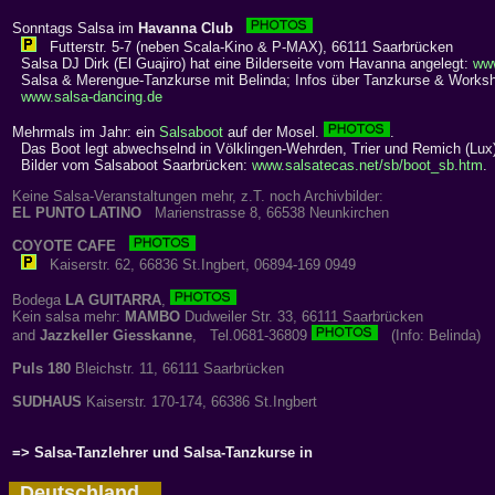
Sonntags Salsa im
Havanna Club
Futterstr. 5-7 (neben Scala-Kino & P-MAX), 66111 Saarbrücken
Salsa DJ Dirk (El Guajiro) hat eine Bilderseite vom Havanna angelegt:
ww
Salsa & Merengue-Tanzkurse mit Belinda; Infos über Tanzkurse & Works
www.salsa-dancing.de
Mehrmals im Jahr: ein
Salsaboot
auf der Mosel.
.
Das Boot legt abwechselnd in Völklingen-Wehrden, Trier und Remich (Lux)
Bilder vom Salsaboot Saarbrücken:
www.salsatecas.net/sb/boot_sb.htm
.
Keine Salsa-Veranstaltungen mehr, z.T. noch Archivbilder:
EL PUNTO LATINO
Marienstrasse 8, 66538 Neunkirchen
COYOTE CAFE
Kaiserstr. 62, 66836 St.Ingbert, 06894-169 0949
Bodega
LA GUITARRA
,
Kein salsa mehr:
MAMBO
Dudweiler Str. 33, 66111 Saarbrücken
and
Jazzkeller Giesskanne
, Tel.0681-36809
(Info: Belinda)
Puls 180
Bleichstr. 11, 66111 Saarbrücken
SUDHAUS
Kaiserstr. 170-174, 66386 St.Ingbert
=> Salsa-Tanzlehrer und Salsa-Tanzkurse in
Deutschland