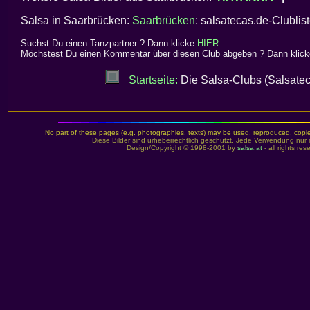
Salsa in Saarbrücken:
Saarbrücken
: salsatecas.de-Clublis
Suchst Du einen Tanzpartner ? Dann klicke
HIER
.
Möchstest Du einen Kommentar über diesen Club abgeben ? Dann klic
Startseite:
Die Salsa-Clubs (Salsatec
No part of these pages (e.g. photographies, texts) may be used, reproduced, copied,
Diese Bilder sind urheberrechtlich geschützt. Jede Verwendung nur 
Design/Copyright © 1998-2001 by
salsa.at
- all rights re