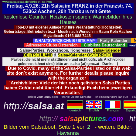
www.salsatecas.de/sb/boot_sb.htm
Freitag, 4.9.26: 21h Salsa im FRANZ in der Franzstr. 74,
52062 Aachen, 20h Tanzkurs mit Grete
kostenlose Counter
|
Heizkosten sparen: Wärmebilder Ihres
Hauses
Top-DJ mit eigener Anlage für Ihre Veranstaltung (Hochzeiten,
Geburtstage, Betriebsfeste...) - Musik nach Wunsch im Raum Köln Aachen
M.gladbach: 0163-888 7445
N
Party-Kalender
INHALTSVERZEICHNIS / SITE MAP
Adressen: Clubs Österreich
Clubliste Deutschland
wor
Salsa-Parties, Workshops, Kongresse:
Salsa-Kalender
DEUTSCHLAND
&
Salsa-Kalender ÖSTERREICH
Parties, die nicht mehr stattfinden (und nicht ggfs. als Archivbilder
gekennzeichnet sind) bitte an: salsa (at) gmx.at - Danke :-)
Due to Covid, many of the Salsa-Parties listed on this web
site don´t exist anymore. For further details please inquire
with the organizer
"Archivbilder: Viele der hier noch gelisteten Salsa Parties
haben CoVid nicht überlebt. Erkundigt Euch beim jeweiligen
Veranstalter.
select your language: - wähle Deine Sprache - choisissez votre langue - elija 
http://
salsa
.
at
deutsch
English
Français
Españo
http
://
s
a
l
s
a
p
i
c
t
u
r
e
s
.
c
o
m
htt
Bilder vom Salsaboot, Seite 1 von
2
- weitere Bilder:
Havanna