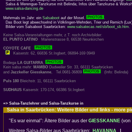
Salsa & Merengue-Tanzkurse mit Belinda; Infos über Tanzkurse & Works
www.salsa-dancing.de
Mehrmals im Jahr: ein
Salsaboot
auf der Mosel.
.
Das Boot legt abwechselnd in Völklingen-Wehrden, Trier und Remich (Lux)
Bilder vom Salsaboot Saarbrücken:
www.salsatecas.net/sb/boot_sb.htm
.
Keine Salsa-Veranstaltungen mehr, z.T. noch Archivbilder:
EL PUNTO LATINO
Marienstrasse 8, 66538 Neunkirchen
COYOTE CAFE
Kaiserstr. 62, 66836 St.Ingbert, 06894-169 0949
Bodega
LA GUITARRA
,
Kein salsa mehr:
MAMBO
Dudweiler Str. 33, 66111 Saarbrücken
and
Jazzkeller Giesskanne
, Tel.0681-36809
(Info: Belinda)
Puls 180
Bleichstr. 11, 66111 Saarbrücken
SUDHAUS
Kaiserstr. 170-174, 66386 St.Ingbert
=> Salsa-Tanzlehrer und Salsa-Tanzkurse in
Salsa in Saarbrücken: Weitere Bilder und links - more 
"Es war einmal": Ältere Bilder aus der
GIESSKANNE
(von 
Weitere Salsa-Bilder aus Saarbrücken:
HAVANNA
|