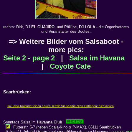
rechts: Dirk, DJ
EL GUAJIRO
, und Phillipe,
DJ LOLA
- die Organisatoren
und Veranstalter des Bootes.
=> Weitere Bilder vom Salsaboot -
more pics:
Seite 2 - page 2
|
Salsa im Havana
|
Coyote Cafe
Saarbrücken:
Sonntags Salsa im
Havanna Club
Futterstr. 5-7 (neben Scala-Kino & P-MAX), 66111 Saarbrücken
Salsa DJ Dirk (El Guajiro) hat eine Bilderseite vom Havanna angelegt:
ww