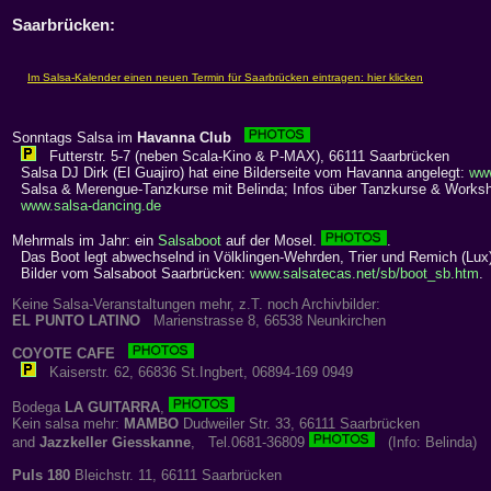
Saarbrücken:
Sonntags Salsa im
Havanna Club
Futterstr. 5-7 (neben Scala-Kino & P-MAX), 66111 Saarbrücken
Salsa DJ Dirk (El Guajiro) hat eine Bilderseite vom Havanna angelegt:
ww
Salsa & Merengue-Tanzkurse mit Belinda; Infos über Tanzkurse & Works
www.salsa-dancing.de
Mehrmals im Jahr: ein
Salsaboot
auf der Mosel.
.
Das Boot legt abwechselnd in Völklingen-Wehrden, Trier und Remich (Lux)
Bilder vom Salsaboot Saarbrücken:
www.salsatecas.net/sb/boot_sb.htm
.
Keine Salsa-Veranstaltungen mehr, z.T. noch Archivbilder:
EL PUNTO LATINO
Marienstrasse 8, 66538 Neunkirchen
COYOTE CAFE
Kaiserstr. 62, 66836 St.Ingbert, 06894-169 0949
Bodega
LA GUITARRA
,
Kein salsa mehr:
MAMBO
Dudweiler Str. 33, 66111 Saarbrücken
and
Jazzkeller Giesskanne
, Tel.0681-36809
(Info: Belinda)
Puls 180
Bleichstr. 11, 66111 Saarbrücken