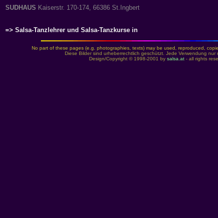
SUDHAUS
Kaiserstr. 170-174, 66386 St.Ingbert
=> Salsa-Tanzlehrer und Salsa-Tanzkurse in
No part of these pages (e.g. photographies, texts) may be used, reproduced, copied,
Diese Bilder sind urheberrechtlich geschützt. Jede Verwendung nur 
Design/Copyright © 1998-2001 by
salsa.at
- all rights re