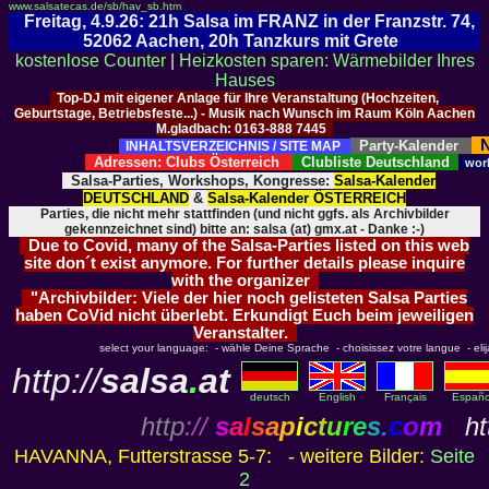
www.salsatecas.de/sb/hav_sb.htm
Freitag, 4.9.26: 21h Salsa im FRANZ in der Franzstr. 74,
52062 Aachen, 20h Tanzkurs mit Grete
kostenlose Counter
|
Heizkosten sparen: Wärmebilder Ihres
Hauses
Top-DJ mit eigener Anlage für Ihre Veranstaltung (Hochzeiten,
Geburtstage, Betriebsfeste...) - Musik nach Wunsch im Raum Köln Aachen
M.gladbach: 0163-888 7445
N
Party-Kalender
INHALTSVERZEICHNIS / SITE MAP
Adressen: Clubs Österreich
Clubliste Deutschland
wor
Salsa-Parties, Workshops, Kongresse:
Salsa-Kalender
DEUTSCHLAND
&
Salsa-Kalender ÖSTERREICH
Parties, die nicht mehr stattfinden (und nicht ggfs. als Archivbilder
gekennzeichnet sind) bitte an: salsa (at) gmx.at - Danke :-)
Due to Covid, many of the Salsa-Parties listed on this web
site don´t exist anymore. For further details please inquire
with the organizer
"Archivbilder: Viele der hier noch gelisteten Salsa Parties
haben CoVid nicht überlebt. Erkundigt Euch beim jeweiligen
Veranstalter.
select your language: - wähle Deine Sprache - choisissez votre langue - elija 
http://
salsa
.
at
deutsch
English
Français
Españo
http
://
s
a
l
s
a
p
i
c
t
u
r
e
s
.
c
o
m
htt
HAVANNA, Futterstrasse 5-7: - weitere Bilder:
Seite
2