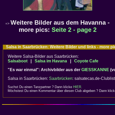
Weitere Bilder aus dem Havanna -
=>
more pics:
Seite 2 - page 2
Salsa in Saarbrücken: Weitere Bilder und links - more 
Weitere Salsa-Bilder aus Saarbrücken:
Salsaboot
|
Salsa im Havana
|
Coyote Cafe
"Es war einmal": Archivbilder aus der
GIESSKANNE
(v
Salsa in Saarbrücken:
Saarbrücken
: salsatecas.de-Clublis
Suchst Du einen Tanzpartner ? Dann klicke
HIER
.
Möchstest Du einen Kommentar über diesen Club abgeben ? Dann klic