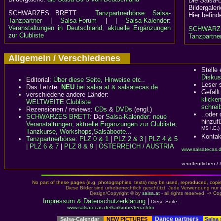
Die Salsa-
Bildergaler
SCHWARZES BRETT:
Tanzpartnerbörse: Salsa-
Hier befind
Tanzpartner
|
Salsa-Forum
| |
Salsa-Kalender:
Veranstaltungen in Deutschland, aktuelle Ergänzungen
SCHWARZ
zur Clubliste
Tanzpartner
Allgemein / Verschiedenes
Stelle
Diskus
Editorial:
Über diese Seite, Hinweise etc..
Leser 
Das Letzte:
NEU
bei salsa.at & salsatecas.de
Gefällt
verschiedene andere Länder:
klicke
WELTWEITE Clubliste
schreib
Rezensionen / reviews:
CDs
&
DVDs
(engl.)
..oder
SCHWARZES BRETT:
Der
Salsa-Kalender: neue
hinzuf
Veranstaltungen, aktuelle Ergänzungen zur Clubliste;
MS I.E.)
Tanzkurse, Workshops,Salsaboote...
Kontak
Tanzpartnerbörse
:
PLZ 0 & 1
|
PLZ 2 & 3
|
PLZ 4 & 5
|
PLZ 6 & 7
|
PLZ 8 & 9
|
ÖSTERREICH / AUSTRIA
www.salsatecas.d
veröffentlichen /
No part of these pages (e.g. photographies, texts) may be used, reproduced, copied,
Diese Bilder sind urheberrechtlich geschützt. Jede Verwendung nur 
Design/Copyright © by
salsa.at
- all rights reserved. ->
Cop
Impressum & Datenschutzerklärung
|
Diese Seite:
www.salsatecas.de/karlsruhe/terra.htm
Dance partners
Salsa-Calendar
NEW PICTURES
Salsa