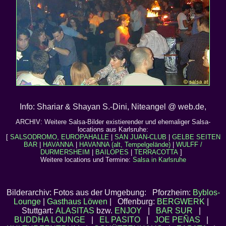
Info: Shariar & Shayan S.-Dini, Niteangel @ web.de,
ARCHIV: Weitere Salsa-Bilder existierender und ehemaliger Salsa-
locations aus Karlsruhe:
[
SALSODROMO, EUROPAHALLE
|
SAN JUAN-CLUB
|
GELBE SEITEN
BAR
|
HAVANNA
|
HAVANNA (alt, Tempelgelände)
|
WULFF /
DURMERSHEIM
|
BAILOPES
|
TERRACOTTA
]
Weitere locations und Termine:
Salsa in Karlsruhe
Bilderarchiv: Fotos aus der Umgebung: Pforzheim:
Byblos-
Lounge
|
Gasthaus Löwen
| Offenburg:
BERGWERK
|
Stuttgart:
ALASITAS
bzw.
ENJOY
|
BAR SUR
|
BUDDHA LOUNGE
|
EL PASITO
|
JOE PEÑAS
|