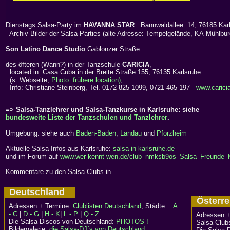
Dienstags Salsa-Party im
HAVANNA STAR
Bannwaldallee. 14, 76185 Kar
Archiv-Bilder der Salsa-Parties (alte Adresse: Tempelgelände, KA-Mühlbur
Son Latino Dance Studio
Gablonzer Straße
des öfteren (Wann?) in der Tanzschule
CARICIA
,
located in: Casa Cuba in der Breite Straße 155, 76135 Karlsruhe
(s. Webseite;
Photo: frühere location)
,
Info: Christiane Steinberg, Tel. 0172-825 1099, 0721-465 197
www.carici
=> Salsa-Tanzlehrer und Salsa-Tanzkurse in Karlsruhe: siehe
bundesweite Liste der Tanzschulen und Tanzlehrer
.
Umgebung: siehe auch
Baden-Baden
,
Landau
und
Pforzheim
Aktuelle Salsa-Infos aus Karlsruhe:
salsa-in-karlsruhe.de
und im Forum auf
www.wer-kennt-wen.de/club_nmksb9os_Salsa_Freunde_
Kommentare zu den Salsa-Clubs in
Deutschland
Österr
Adressen + Termine:
Clublisten Deutschland
, Städte:
A
- C
|
D - G
|
H - K
|
L - P
|
Q - Z
Adressen +
Die Salsa-Discos von Deutschland:
PHOTOS !
Salsa-Clubs
Bildergalerie:
die Salsa-DJ´s von Deutschland