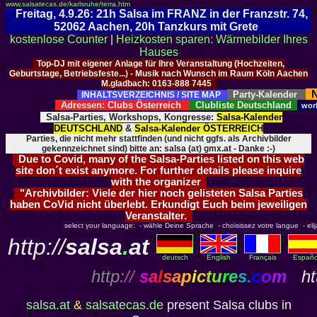
www.salsatecas.de/karlsruhe/terra.htm
Freitag, 4.9.26: 21h Salsa im FRANZ in der Franzstr. 74,
52062 Aachen, 20h Tanzkurs mit Grete
kostenlose Counter
|
Heizkosten sparen: Wärmebilder Ihres
Hauses
Top-DJ mit eigener Anlage für Ihre Veranstaltung (Hochzeiten,
Geburtstage, Betriebsfeste...) - Musik nach Wunsch im Raum Köln Aachen
M.gladbach: 0163-888 7445
N
Party-Kalender
INHALTSVERZEICHNIS / SITE MAP
Adressen: Clubs Österreich
Clubliste Deutschland
wor
Salsa-Parties, Workshops, Kongresse:
Salsa-Kalender
DEUTSCHLAND
&
Salsa-Kalender ÖSTERREICH
Parties, die nicht mehr stattfinden (und nicht ggfs. als Archivbilder
gekennzeichnet sind) bitte an: salsa (at) gmx.at - Danke :-)
Due to Covid, many of the Salsa-Parties listed on this web
site don´t exist anymore. For further details please inquire
with the organizer
"Archivbilder: Viele der hier noch gelisteten Salsa Parties
haben CoVid nicht überlebt. Erkundigt Euch beim jeweiligen
Veranstalter.
select your language: - wähle Deine Sprache - choisissez votre langue - elija 
http://
salsa
.
at
deutsch
English
Français
Españo
http
://
s
a
l
s
a
p
i
c
t
u
r
e
s
.
c
o
m
htt
salsa.at
&
salsatecas.de
present Salsa clubs in