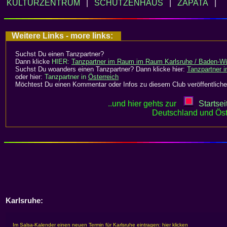
KULTURZENTRUM
|
SCHÜTZENHAUS
|
ZAPATA
|
Weitere Links - more links:
Suchst Du einen Tanzpartner?
Dann klicke
HIER:
Tanzpartner im Raum im Raum Karlsruhe / Baden-W
Suchst Du woanders einen Tanzpartner? Dann klicke hier:
Tanzpartner 
oder hier:
Tanzpartner in
Österreich
Möchtest Du einen Kommentar oder Infos zu diesem Club veröffentliche
..und hier gehts zur
Startsei
Deutschland und Öst
Karlsruhe: