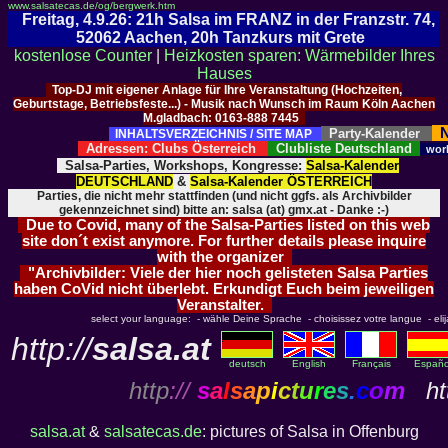
www.salsatecas.de/og/bergwerk.htm
Freitag, 4.9.26: 21h Salsa im FRANZ in der Franzstr. 74,
52062 Aachen, 20h Tanzkurs mit Grete
kostenlose Counter
|
Heizkosten sparen: Wärmebilder Ihres
Hauses
Top-DJ mit eigener Anlage für Ihre Veranstaltung (Hochzeiten,
Geburtstage, Betriebsfeste...) - Musik nach Wunsch im Raum Köln Aachen
M.gladbach: 0163-888 7445
N
Party-Kalender
INHALTSVERZEICHNIS / SITE MAP
Adressen: Clubs Österreich
Clubliste Deutschland
wor
Salsa-Parties, Workshops, Kongresse:
Salsa-Kalender
DEUTSCHLAND
&
Salsa-Kalender ÖSTERREICH
Parties, die nicht mehr stattfinden (und nicht ggfs. als Archivbilder
gekennzeichnet sind) bitte an: salsa (at) gmx.at - Danke :-)
Due to Covid, many of the Salsa-Parties listed on this web
site don´t exist anymore. For further details please inquire
with the organizer
"Archivbilder: Viele der hier noch gelisteten Salsa Parties
haben CoVid nicht überlebt. Erkundigt Euch beim jeweiligen
Veranstalter.
select your language: - wähle Deine Sprache - choisissez votre langue - elija 
http://
salsa.at
deutsch
English
Français
Españo
http
://
s
a
l
s
a
p
i
c
t
u
r
e
s
.
c
o
m
htt
salsa.at
&
salsatecas.de
: pictures of Salsa in Offenburg