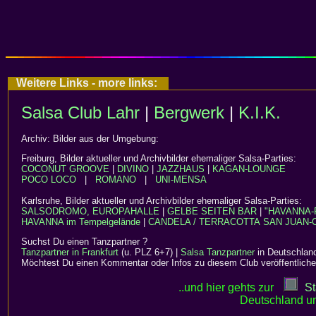
Weitere Links - more links:
Salsa Club Lahr
|
Bergwerk
|
K.I.K.
Archiv: Bilder aus der Umgebung:
Freiburg, Bilder aktueller und Archivbilder ehemaliger Salsa-Parties:
COCONUT GROOVE
|
DIVINO
|
JAZZHAUS
|
KAGAN-LOUNGE
POCO LOCO
|
ROMANO
|
UNI-MENSA
Karlsruhe, Bilder aktueller und Archivbilder ehemaliger Salsa-Parties:
SALSODROMO, EUROPAHALLE
|
GELBE SEITEN BAR
|
"HAVANNA-
HAVANNA im Tempelgelände
|
CANDELA / TERRACOTTA
SAN JUAN-
Suchst Du einen Tanzpartner ?
Tanzpartner in Frankfurt
(u. PLZ 6+7) |
Salsa Tanzpartner
in Deutschlan
Möchtest Du einen Kommentar oder Infos zu diesem Club veröffentliche
..und hier gehts zur
St
Deutschland un