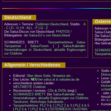
Deutschland
Österr
Adressen + Termine:
Clublisten Deutschland
, Städte:
A
- C
|
D - G
|
H - K
|
L - P
|
Q - Z
Adressen +
Die Salsa-Discos von Deutschland:
PHOTOS !
Salsa-Clubs
Bildergalerie:
die Salsa-DJ´s von Deutschland
Die Salsa-
Bildergaler
SCHWARZES BRETT:
Tanzpartnerbörse: Salsa-
Hier befind
Tanzpartner
|
Salsa-Forum
| |
Salsa-Kalender:
Veranstaltungen in Deutschland, aktuelle Ergänzungen
SCHWARZ
zur Clubliste
Tanzpartner
Allgemein / Verschiedenes
Stelle
Diskus
Editorial:
Über diese Seite, Hinweise etc..
Leser 
Das Letzte:
NEU
bei salsa.at & salsatecas.de
Gefällt
verschiedene andere Länder:
klicke
WELTWEITE Clubliste
schreib
Rezensionen / reviews:
CDs
&
DVDs
(engl.)
..oder
SCHWARZES BRETT:
Der
Salsa-Kalender: neue
hinzuf
Veranstaltungen, aktuelle Ergänzungen zur Clubliste;
MS I.E.)
Tanzkurse, Workshops,Salsaboote...
Kontak
Tanzpartnerbörse
:
PLZ 0 & 1
|
PLZ 2 & 3
|
PLZ 4 & 5
|
PLZ 6 & 7
|
PLZ 8 & 9
|
ÖSTERREICH / AUSTRIA
www.salsatecas.