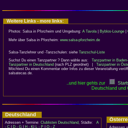
Weitere Links - more links:
Photos: Salsa in Pforzheim und Umgebung:
A Tavola
|
Byblos-Lounge
|
Mehr über Salsa in Pforzheim:
www.salsa-pforzheim.de
Salsa-Tanzlehrer und -Tanzschulen: siehe
Tanzschul-Liste
Suchst Du einen Tanzpartner ? Dann wähle aus:
Tanzpartner in Baden
Tanzpartner in Deutschland
(nach PLZ geordnet) |
Tanzpartner in Öste
Möchtest Du einen Kommentar oder Infos zu dieser Veranstaltung veröff
salsatecas.de.
..und hier gehts zur
Start
Deutschland und 
Deutschland
Österr
Adressen + Termine:
Clublisten Deutschland
, Städte:
A
- C
|
D - G
|
H - K
|
L - P
|
Q - Z
Adressen +