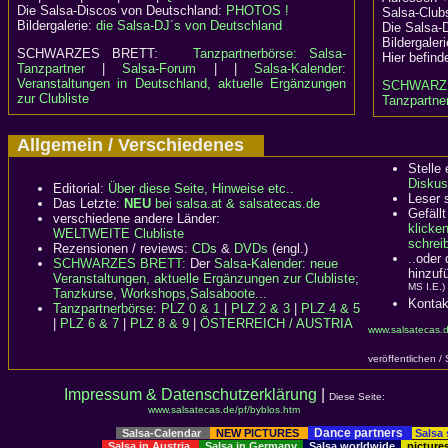
Die Salsa-Discos von Deutschland:
PHOTOS !
Salsa-Clubs
Bildergalerie:
die Salsa-DJ´s von Deutschland
Die Salsa-
Bildergaler
SCHWARZES BRETT:
Tanzpartnerbörse: Salsa-
Hier befind
Tanzpartner
|
Salsa-Forum
| |
Salsa-Kalender:
Veranstaltungen in Deutschland, aktuelle Ergänzungen
SCHWARZ
zur Clubliste
Tanzpartner
Allgemein / Verschiedenes
Stelle
Diskus
Editorial:
Über diese Seite, Hinweise etc..
Leser 
Das Letzte:
NEU
bei salsa.at & salsatecas.de
Gefällt
verschiedene andere Länder:
klicke
WELTWEITE Clubliste
schreib
Rezensionen / reviews:
CDs
&
DVDs
(engl.)
..oder
SCHWARZES BRETT:
Der
Salsa-Kalender: neue
hinzuf
Veranstaltungen, aktuelle Ergänzungen zur Clubliste;
MS I.E.)
Tanzkurse, Workshops,Salsaboote...
Kontak
Tanzpartnerbörse
:
PLZ 0 & 1
|
PLZ 2 & 3
|
PLZ 4 & 5
|
PLZ 6 & 7
|
PLZ 8 & 9
|
ÖSTERREICH / AUSTRIA
www.salsatecas.d
veröffentlichen /
Impressum & Datenschutzerklärung
|
Diese Seite:
www.salsatecas.de/pf/byblos.htm
Dance partners
Salsa-Calendar
NEW PICTURES
Salsa
Salsa in Austria
Salsa in Germany
Salsa worldwide
picture