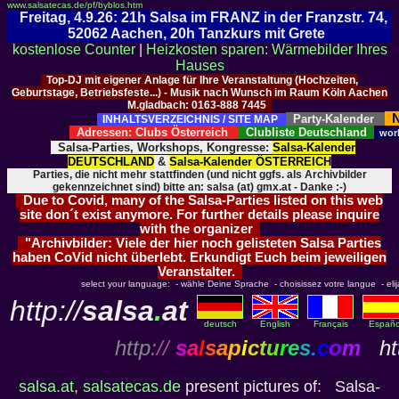
www.salsatecas.de/pf/byblos.htm
Freitag, 4.9.26: 21h Salsa im FRANZ in der Franzstr. 74,
52062 Aachen, 20h Tanzkurs mit Grete
kostenlose Counter
|
Heizkosten sparen: Wärmebilder Ihres
Hauses
Top-DJ mit eigener Anlage für Ihre Veranstaltung (Hochzeiten,
Geburtstage, Betriebsfeste...) - Musik nach Wunsch im Raum Köln Aachen
M.gladbach: 0163-888 7445
N
Party-Kalender
INHALTSVERZEICHNIS / SITE MAP
Adressen: Clubs Österreich
Clubliste Deutschland
wor
Salsa-Parties, Workshops, Kongresse:
Salsa-Kalender
DEUTSCHLAND
&
Salsa-Kalender ÖSTERREICH
Parties, die nicht mehr stattfinden (und nicht ggfs. als Archivbilder
gekennzeichnet sind) bitte an: salsa (at) gmx.at - Danke :-)
Due to Covid, many of the Salsa-Parties listed on this web
site don´t exist anymore. For further details please inquire
with the organizer
"Archivbilder: Viele der hier noch gelisteten Salsa Parties
haben CoVid nicht überlebt. Erkundigt Euch beim jeweiligen
Veranstalter.
select your language: - wähle Deine Sprache - choisissez votre langue - elija 
http://
salsa
.
at
deutsch
English
Français
Españo
http
://
s
a
l
s
a
p
i
c
t
u
r
e
s
.
c
o
m
htt
salsa.at
,
salsatecas.de
present pictures of: Salsa-