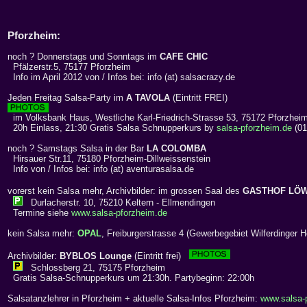
Pforzheim:
noch ? Donnerstags und Sonntags im
CAFE CHIC
Pfälzerstr.5, 75177 Pforzheim
Info im April 2012 von / Infos bei: info (at) salsacrazy.de
Jeden Freitag Salsa-Party im
A TAVOLA
(Eintritt FREI)
im Volksbank Haus, Westliche Karl-Friedrich-Strasse 53, 75172 Pforzheim,
20h Einlass, 21:30 Gratis Salsa Schnupperkurs by
salsa-pforzheim.de
(01
noch ? Samstags Salsa in der Bar
LA COLOMBA
Hirsauer Str.11, 75180 Pforzheim-Dillweissenstein
Info von / Infos bei: info (at) aventurasalsa.de
vorerst kein Salsa mehr, Archivbilder: im grossen Saal des
GASTHOF LÖ
Durlacherstr. 10, 75210 Keltern - Ellmendingen
Termine siehe
www.salsa-pforzheim.de
kein Salsa mehr:
OPAL
, Freiburgerstrasse 4 (Gewerbegebiet Wilferdinger 
Archivbilder:
BYBLOS Lounge
(Eintritt frei)
Schlossberg 21, 75175 Pforzheim
Gratis Salsa-Schnupperkurs um 21:30h. Partybeginn: 22:00h
Salsatanzlehrer in Pforzheim + aktuelle Salsa-Infos Pforzheim:
www.salsa-