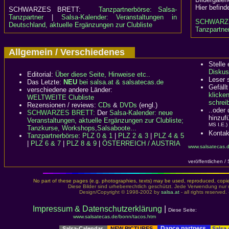
Hier befind
SCHWARZES BRETT:
Tanzpartnerbörse: Salsa-
Tanzpartner
|
Salsa-Kalender: Veranstaltungen in
SCHWARZ
Deutschland, aktuelle Ergänzungen zur Clubliste
Tanzpartner
Allgemein / Verschiedenes
Stelle
Diskus
Editorial:
Über diese Seite, Hinweise etc..
Leser 
Das Letzte:
NEU
bei salsa.at & salsatecas.de
Gefällt
verschiedene andere Länder:
klicke
WELTWEITE Clubliste
schreib
Rezensionen / reviews:
CDs
&
DVDs
(engl.)
..oder
SCHWARZES BRETT:
Der
Salsa-Kalender: neue
hinzuf
Veranstaltungen, aktuelle Ergänzungen zur Clubliste;
MS I.E.)
Tanzkurse, Workshops,Salsaboote...
Kontak
Tanzpartnerbörse
:
PLZ 0 & 1
|
PLZ 2 & 3
|
PLZ 4 & 5
|
PLZ 6 & 7
|
PLZ 8 & 9
|
ÖSTERREICH / AUSTRIA
www.salsatecas.
veröffentlichen /
No part of these pages (e.g. photographies, texts) may be used, reproduced, copied,
Diese Bilder sind urheberrechtlich geschützt. Jede Verwendung nur 
Design/Copyright © 1998-2002 by
salsa.at
- all rights reserved.
Impressum & Datenschutzerklärung
|
Diese Seite:
www.salsatecas.de/bonn/tacos.htm
Dance partners
Salsa-Calendar
NEW PICTURES
Salsa