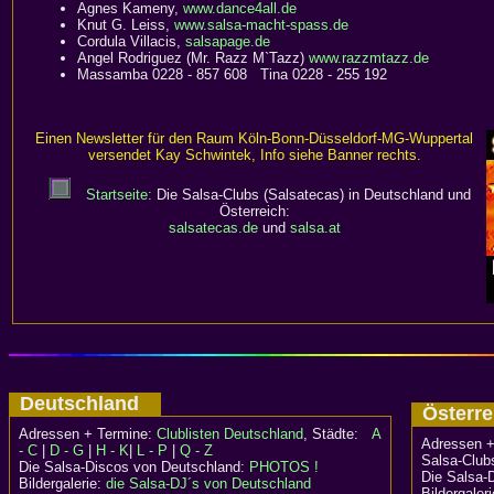
Agnes Kameny,
www.dance4all.de
Knut G. Leiss,
www.salsa-macht-spass.de
Cordula Villacis,
salsapage.de
Angel Rodriguez (Mr. Razz M`Tazz)
www.razzmtazz.de
Massamba 0228 - 857 608 Tina 0228 - 255 192
Einen Newsletter für den Raum Köln-Bonn-Düsseldorf-MG-Wuppertal
versendet Kay Schwintek, Info siehe Banner rechts.
Startseite:
Die Salsa-Clubs (Salsatecas) in Deutschland und
Österreich:
salsatecas.de
und
salsa.at
Deutschland
Österr
Adressen + Termine:
Clublisten Deutschland
, Städte:
A
Adressen +
- C
|
D - G
|
H - K
|
L - P
|
Q - Z
Salsa-Clubs
Die Salsa-Discos von Deutschland:
PHOTOS !
Die Salsa-
Bildergalerie:
die Salsa-DJ´s von Deutschland
Bildergaler