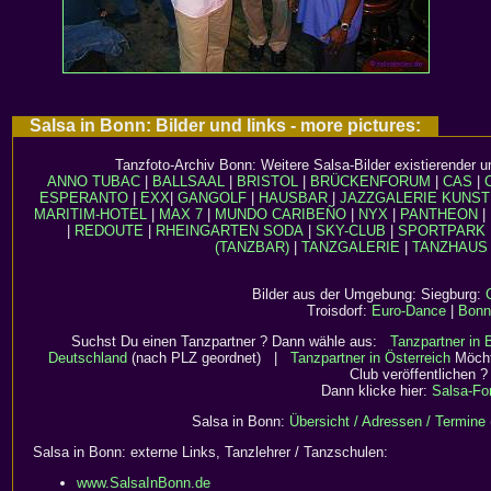
Salsa in Bonn: Bilder und links - more pictures:
Tanzfoto-Archiv Bonn: Weitere Salsa-Bilder existierender u
ANNO TUBAC
|
BALLSAAL
|
BRISTOL
|
BRÜCKENFORUM
|
CAS
|
ESPERANTO
|
EXX
|
GANGOLF
|
HAUSBAR
|
JAZZGALERIE
KUNST
MARITIM-HOTEL
|
MAX 7
|
MUNDO CARIBEÑO
|
NYX
|
PANTHEON
|
|
REDOUTE
|
RHEINGARTEN
SODA
|
SKY-CLUB
|
SPORTPARK
(TANZBAR)
|
TANZGALERIE
|
TANZHAUS
Bilder aus der Umgebung: Siegburg:
Troisdorf:
Euro-Dance
|
Bonn
Suchst Du einen Tanzpartner ? Dann wähle aus:
Tanzpartner in
Deutschland
(nach PLZ geordnet) |
Tanzpartner in Österreich
Möcht
Club veröffentlichen ?
Dann klicke hier:
Salsa-Fo
Salsa in Bonn:
Übersicht / Adressen / Termine
Salsa in Bonn: externe Links, Tanzlehrer / Tanzschulen:
www.SalsaInBonn.de