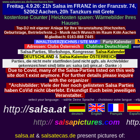
www.salsatecas.de/bonn/tacos.htm
Freitag, 4.9.26: 21h Salsa im FRANZ in der Franzstr. 74,
52062 Aachen, 20h Tanzkurs mit Grete
kostenlose Counter
|
Heizkosten sparen: Wärmebilder Ihres
Hauses
Top-DJ mit eigener Anlage für Ihre Veranstaltung (Hochzeiten,
Geburtstage, Betriebsfeste...) - Musik nach Wunsch im Raum Köln Aachen
M.gladbach: 0163-888 7445
N
Party-Kalender
INHALTSVERZEICHNIS / SITE MAP
Adressen: Clubs Österreich
Clubliste Deutschland
wor
Salsa-Parties, Workshops, Kongresse:
Salsa-Kalender
DEUTSCHLAND
&
Salsa-Kalender ÖSTERREICH
Parties, die nicht mehr stattfinden (und nicht ggfs. als Archivbilder
gekennzeichnet sind) bitte an: salsa (at) gmx.at - Danke :-)
Due to Covid, many of the Salsa-Parties listed on this web
site don´t exist anymore. For further details please inquire
with the organizer
"Archivbilder: Viele der hier noch gelisteten Salsa Parties
haben CoVid nicht überlebt. Erkundigt Euch beim jeweiligen
Veranstalter.
select your language: - wähle Deine Sprache - choisissez votre langue - elija 
http://
salsa.at
deutsch
English
Français
Españo
http
://
s
a
l
s
a
p
i
c
t
u
r
e
s
.
c
o
m
http:
salsa.at
&
salsatecas.de
present pictures of: