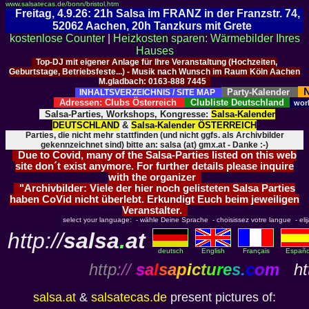
www.salsatecas.de/bonn/bristol.htm
Freitag, 4.9.26: 21h Salsa im FRANZ in der Franzstr. 74,
52062 Aachen, 20h Tanzkurs mit Grete
kostenlose Counter
|
Heizkosten sparen: Wärmebilder Ihres
Hauses
Top-DJ mit eigener Anlage für Ihre Veranstaltung (Hochzeiten,
Geburtstage, Betriebsfeste...) - Musik nach Wunsch im Raum Köln Aachen
M.gladbach: 0163-888 7445
N
Party-Kalender
INHALTSVERZEICHNIS / SITE MAP
Adressen: Clubs Österreich
Clubliste Deutschland
wor
Salsa-Parties, Workshops, Kongresse:
Salsa-Kalender
DEUTSCHLAND
&
Salsa-Kalender ÖSTERREICH
Parties, die nicht mehr stattfinden (und nicht ggfs. als Archivbilder
gekennzeichnet sind) bitte an: salsa (at) gmx.at - Danke :-)
Due to Covid, many of the Salsa-Parties listed on this web
site don´t exist anymore. For further details please inquire
with the organizer
"Archivbilder: Viele der hier noch gelisteten Salsa Parties
haben CoVid nicht überlebt. Erkundigt Euch beim jeweiligen
Veranstalter.
select your language: - wähle Deine Sprache - choisissez votre langue - elija 
http://
salsa
.
at
deutsch
English
Français
Españo
http
://
s
a
l
s
a
p
i
c
t
u
r
e
s
.
c
o
m
htt
salsa.at
&
salsatecas.de
present pictures of: