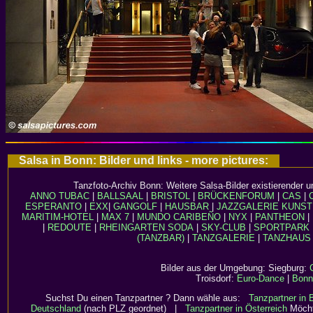
Salsa in Bonn: Bilder und links - more pictures:
Tanzfoto-Archiv Bonn: Weitere Salsa-Bilder existierender u
ANNO TUBAC
|
BALLSAAL
|
BRISTOL
|
BRÜCKENFORUM
|
CAS
|
ESPERANTO
|
EXX
|
GANGOLF
|
HAUSBAR
|
JAZZGALERIE
KUNST
MARITIM-HOTEL
|
MAX 7
|
MUNDO CARIBEÑO
|
NYX
|
PANTHEON
|
|
REDOUTE
|
RHEINGARTEN
SODA
|
SKY-CLUB
|
SPORTPARK
(TANZBAR)
|
TANZGALERIE
|
TANZHAUS
Bilder aus der Umgebung: Siegburg:
Troisdorf:
Euro-Dance
|
Bonn
Suchst Du einen Tanzpartner ? Dann wähle aus:
Tanzpartner in
Deutschland
(nach PLZ geordnet) |
Tanzpartner in Österreich
Möcht