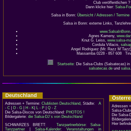
Club veröffentlichen ?
Dann klicke hier:
Salsa-Fo
Salsa in Bonn:
Übersicht / Adressen / Termine
Salsa in Bonn: externe Links, Tanzlehr
www.SalsaInBonn
Agnes Kameny,
www.dan
Knut G. Leiss,
www.salsa-ma
Cordula Villacis,
salsa
Angel Rodriguez (Mr. Razz M`Tazz
Massamba 0228 - 857 608 Tina
Startseite:
Die Salsa-Clubs (Salsatecas) in
salsatecas.de
und
salsa
Deutschland
Österr
Adressen + Termine:
Clublisten Deutschland
, Städte:
A
Adressen +
- C
|
D - G
|
H - K
|
L - P
|
Q - Z
Salsa-Clubs
Die Salsa-Discos von Deutschland:
PHOTOS !
Die Salsa-
Bildergalerie:
die Salsa-DJ´s von Deutschland
Bildergaler
Hier befind
SCHWARZES BRETT:
Tanzpartnerbörse: Salsa-
Tanzpartner
|
Salsa-Kalender: Veranstaltungen in