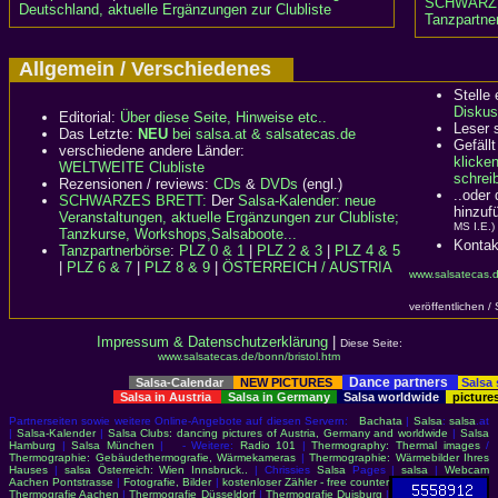
SCHWARZ
Deutschland, aktuelle Ergänzungen zur Clubliste
Tanzpartner
Allgemein / Verschiedenes
Stelle
Diskus
Editorial:
Über diese Seite, Hinweise etc..
Leser 
Das Letzte:
NEU
bei salsa.at & salsatecas.de
Gefällt
verschiedene andere Länder:
klicke
WELTWEITE Clubliste
schreib
Rezensionen / reviews:
CDs
&
DVDs
(engl.)
..oder
SCHWARZES BRETT:
Der
Salsa-Kalender: neue
hinzuf
Veranstaltungen, aktuelle Ergänzungen zur Clubliste;
MS I.E.)
Tanzkurse, Workshops,Salsaboote...
Kontak
Tanzpartnerbörse
:
PLZ 0 & 1
|
PLZ 2 & 3
|
PLZ 4 & 5
|
PLZ 6 & 7
|
PLZ 8 & 9
|
ÖSTERREICH / AUSTRIA
www.salsatecas.d
veröffentlichen /
Impressum & Datenschutzerklärung
|
Diese Seite:
www.salsatecas.de/bonn/bristol.htm
Dance partners
Salsa-Calendar
NEW PICTURES
Salsa
Salsa in Austria
Salsa in Germany
Salsa worldwide
picture
Partnerseiten sowie weitere Online-Angebote auf diesen Servern:
Bachata
|
Salsa
:
salsa
.at
|
Salsa-Kalender
|
Salsa Clubs: dancing pictures of Austria, Germany and worldwide
|
Salsa
Hamburg
|
Salsa München
| - Weitere:
Radio 101
|
Thermography: Thermal images
/
Thermographie: Gebäudethermografie, Wärmekameras
|
Thermographie: Wärmebilder Ihres
Hauses
|
salsa Österreich: Wien Innsbruck..
| Chrissies
Salsa
Pages |
salsa
|
Webcam
Aachen Pontstrasse
|
Fotografie, Bilder
|
kostenloser Zähler - free counter
Thermografie Aachen
|
Thermografie Düsseldorf
|
Thermografie Duisburg
|