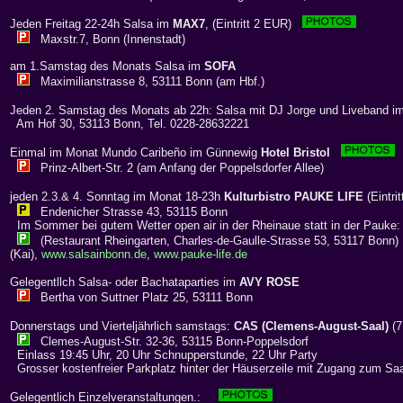
Jeden Freitag 22-24h Salsa im
MAX7
, (Eintritt 2 EUR)
Maxstr.7, Bonn (Innenstadt)
am 1.Samstag des Monats Salsa im
SOFA
Maximilianstrasse 8, 53111 Bonn (am Hbf.)
Jeden 2. Samstag des Monats ab 22h: Salsa mit DJ Jorge und Liveband i
Am Hof 30, 53113 Bonn, Tel. 0228-28632221
Einmal im Monat Mundo Caribeño im Günnewig
Hotel Bristol
Prinz-Albert-Str. 2 (am Anfang der Poppelsdorfer Allee)
jeden 2.3.& 4. Sonntag im Monat 18-23h
Kulturbistro PAUKE LIFE
(Eintri
Endenicher Strasse 43, 53115 Bonn
Im Sommer bei gutem Wetter open air in der Rheinaue statt in der Pauke:
(Restaurant Rheingarten, Charles-de-Gaulle-Strasse 53, 53117 Bonn)
(Kai),
www.salsainbonn.de
,
www.pauke-life.de
Gelegentllch Salsa- oder Bachataparties im
AVY ROSE
Bertha von Suttner Platz 25, 53111 Bonn
Donnerstags und Vierteljährlich samstags:
CAS (Clemens-August-Saal)
(7
Clemes-August-Str. 32-36, 53115 Bonn-Poppelsdorf
Einlass 19:45 Uhr, 20 Uhr Schnupperstunde, 22 Uhr Party
Grosser kostenfreier Parkplatz hinter der Häuserzeile mit Zugang zum Sa
Gelegentlich Einzelveranstaltungen.: