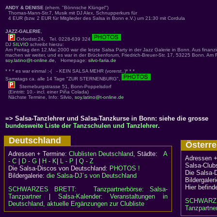
ANDY & DENISE
(ehem. "Bönnsche Klüngel")
Thomas-Mann-Str.7, Musik mit DJ Alex, Schnupperkurs für
4 EUR (bzw. 2 EUR für Mitglieder des Salsa in Bonn e.V.) um 21:30 mit Cordula
JAZZ-GALERIE
,
Oxfordstr.24, Tel. 0228-639 324
DJ
SILVIO
schreibt hierzu:
Am Freitag den 12.Mai 2000 war die letzte Salsa Party in der Jazz Galerie in Bonn. Aus finanzi
machen wir weiter, und es war in der Brückenforum, Friedrich-Breuer-Str. 17, 53225 Bonn. Am F
soy.latino@t-online.de
, Homepage:
silvo-faria.de
* * * es war einmal :-( - KEIN SALSA MEHR (vorerst..)* * *
Samstags ca. alle 14 Tage "ZUR STERNENBURG",
Sterneburgstrasse 51, Bonn-Poppelsdorf
(Eintritt: 10.- incl. einer Piña Colada)
Nächste Termine, Info: Silvio,
soy.latino@t-online.de
=> Salsa-Tanzlehrer und Salsa-Tanzkurse in Bonn: siehe die grosse
bundesweite Liste der Tanzschulen und Tanzlehrer
.
Deutschland
Österr
Adressen + Termine:
Clublisten Deutschland
, Städte:
A
Adressen +
- C
|
D - G
|
H - K
|
L - P
|
Q - Z
Salsa-Clubs
Die Salsa-Discos von Deutschland:
PHOTOS !
Die Salsa-
Bildergalerie:
die Salsa-DJ´s von Deutschland
Bildergaler
Hier befind
SCHWARZES BRETT:
Tanzpartnerbörse: Salsa-
Tanzpartner
|
Salsa-Kalender: Veranstaltungen in
SCHWARZ
Deutschland, aktuelle Ergänzungen zur Clubliste
Tanzpartner