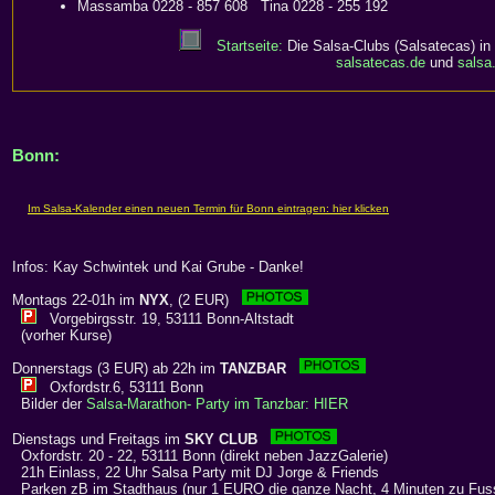
Massamba 0228 - 857 608 Tina 0228 - 255 192
Startseite:
Die Salsa-Clubs (Salsatecas) in
salsatecas.de
und
salsa
Bonn:
Infos: Kay Schwintek und Kai Grube - Danke!
Montags 22-01h im
NYX
, (2 EUR)
Vorgebirgsstr. 19, 53111 Bonn-Altstadt
(vorher Kurse)
Donnerstags (3 EUR) ab 22h im
TANZBAR
Oxfordstr.6, 53111 Bonn
Bilder der
Salsa-Marathon- Party im Tanzbar: HIER
Dienstags und Freitags im
SKY CLUB
Oxfordstr. 20 - 22, 53111 Bonn (direkt neben JazzGalerie)
21h Einlass, 22 Uhr Salsa Party mit DJ Jorge & Friends
Parken zB im Stadthaus (nur 1 EURO die ganze Nacht, 4 Minuten zu Fus