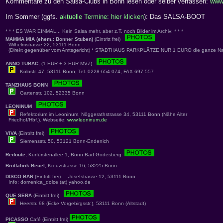
Kommentare zu den Salsa-Clubs in Bonn lesen oder selber verfassen:
www
Im Sommer (ggfs.
aktuelle Termine: hier klicken
): Das SALSA-BOOT
* * * ES WAR EINMAL... Kein Salsa mehr, aber z.T. noch Bilder im Archiv: * * *
MAMMA MIA (ehem.: Bonner Stuben)
(Eintritt frei)
Wilhelmstrasse 22, 53111 Bonn
(Direkt gegenüber vom Amtsgericht) * STADTHAUS PARKPLÄTZE NUR 1 EURO die ganze Nac
ANNO TUBAC
, (1 EUR + 3 EUR MVZ)
Kölnstr. 47, 53111 Bonn, Tel. 0228-654 074, FAX 697 557
TANZHAUS BONN
Gartenstr. 102, 52335 Bonn
LEONINUM
Refektorium im Leoninum, Nöggerathstrasse 34, 53111 Bonn (Nähe Alter
Friedhof/Hbf.). Webseite:
www.leoninum.de
VIVA
(Eintritt frei)
Siemensstr. 50, 53121 Bonn-Endenich
Redoute
, Kurfürstenallee 1, Bonn Bad Godesberg:
Brotfabrik Beuel
, Kreuzstrasse 16, 53225 Bonn
DISCO BAR
(Eintritt frei) Josefstrasse 12, 53111 Bonn
Info: domenica_dolce (at) yahoo.de
QUE SERA
(Eintritt frei)
Heerstr. 98 (Ecke Vorgebirgsstr.), 53111 Bonn (Altstadt)
PICASSO
Café (Eintritt frei)