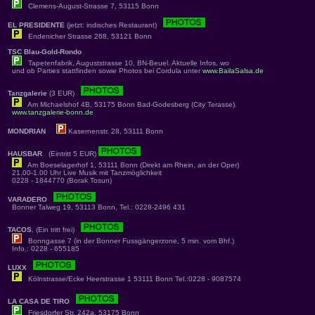
Clemens-August-Strasse 7, 53115 Bonn
EL PRESIDENTE
(jetzt: indisches Restaurant)
Endenicher Strasse 268, 53121 Bonn
TSC Blau-Gold-Rondo
Tapetenfabrik, Auguststrasse 10, BN-Beuel. Aktuelle Infos, wo
und ob Parties stattfinden sowie Photos bei Cordula unter
www.BailaSalsa.de
Tanzgalerie
(3 EUR)
Am Michaelshof 4B, 53175 Bonn Bad-Godesberg (City Terasse).
www.tanzgalerie-bonn.de
MONDRIAN
Kasernenstr. 28, 53111 Bonn
HAUSBAR
(Eintritt 5 EUR)
Am Boeselagerhof 1, 53111 Bonn (Direkt am Rhein, an der Oper)
21.00-1.00 Uhr Live Musik mit Tanzmöglichkeit
0228 - 1844770 (Borak Tosun)
VARADERO
Bonner Talweg 19, 53113 Bonn, Tel.: 0228-2496 431
TACOS
, (Ein tritt frei)
Bonngasse 7 (in der Bonner Fussgängerzone, 5 min. vom Bhf.)
Info.: 0228 - 655185
LUXX
Kölnstrasse/Ecke Heerstrasse 1 53111 Bonn Tel.:0228 - 9087574
LA CASA DE TIRO
Friesdorfer Str. 242a, 53175 Bonn