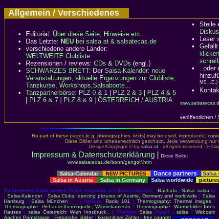
Allgemein / Verschiedenes
Stelle
Diskus
Editorial:
Über diese Seite, Hinweise etc..
Leser 
Das Letzte:
NEU
bei salsa.at & salsatecas.de
Gefällt
verschiedene andere Länder:
klicke
WELTWEITE Clubliste
schreib
Rezensionen / reviews:
CDs
&
DVDs
(engl.)
..oder
SCHWARZES BRETT:
Der
Salsa-Kalender: neue
hinzuf
Veranstaltungen, aktuelle Ergänzungen zur Clubliste;
MS I.E.)
Tanzkurse, Workshops,Salsaboote...
Kontak
Tanzpartnerbörse
:
PLZ 0 & 1
|
PLZ 2 & 3
|
PLZ 4 & 5
|
PLZ 6 & 7
|
PLZ 8 & 9
|
ÖSTERREICH / AUSTRIA
www.salsatecas.
veröffentlichen /
No part of these pages (e.g. photographies, texts) may be used, reproduced, copied,
Diese Bilder sind urheberrechtlich geschützt. Jede Verwendung nur 
Design/Copyright © by
salsa.at
- all rights reserved. ->
Cop
Impressum & Datenschutzerklärung
|
Diese Seite:
www.salsatecas.de/bonn/gangolf.htm
Dance partners
Salsa-Calendar
NEW PICTURES
Salsa
Salsa in Austria
Salsa in Germany
Salsa worldwide
picture
Partnerseiten sowie weitere Online-Angebote auf diesen Servern:
Bachata
|
Salsa
:
salsa
.at
|
Salsa-Kalender
|
Salsa Clubs: dancing pictures of Austria, Germany and worldwide
|
Salsa
Hamburg
|
Salsa München
| - Weitere:
Radio 101
|
Thermography: Thermal images
/
Thermographie: Gebäudethermografie, Wärmekameras
|
Thermographie: Wärmebilder Ihres
Hauses
|
salsa Österreich: Wien Innsbruck..
| Chrissies
Salsa
Pages |
salsa
|
Webcam
Aachen Pontstrasse
|
Fotografie, Bilder
|
kostenloser Zähler - free counter