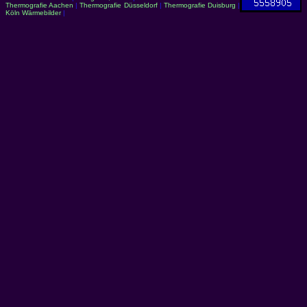
Thermografie Aachen
|
Thermografie Düsseldorf
|
Thermografie Duisburg
|
Köln Wärmebilder
|