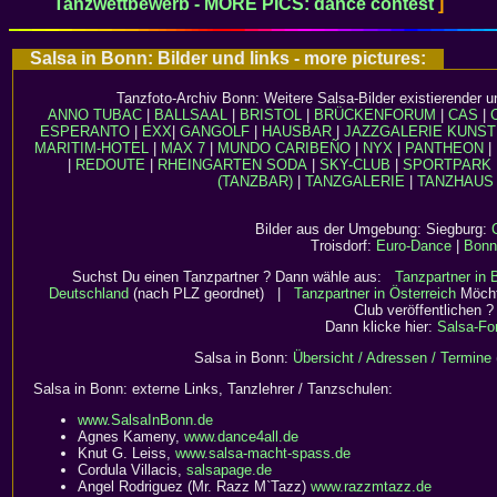
Tanzwettbewerb - MORE PICS: dance contest
]
Salsa in Bonn: Bilder und links - more pictures:
Tanzfoto-Archiv Bonn: Weitere Salsa-Bilder existierender u
ANNO TUBAC
|
BALLSAAL
|
BRISTOL
|
BRÜCKENFORUM
|
CAS
|
ESPERANTO
|
EXX
|
GANGOLF
|
HAUSBAR
|
JAZZGALERIE
KUNST
MARITIM-HOTEL
|
MAX 7
|
MUNDO CARIBEÑO
|
NYX
|
PANTHEON
|
|
REDOUTE
|
RHEINGARTEN
SODA
|
SKY-CLUB
|
SPORTPARK
(TANZBAR)
|
TANZGALERIE
|
TANZHAUS
Bilder aus der Umgebung: Siegburg:
Troisdorf:
Euro-Dance
|
Bonn
Suchst Du einen Tanzpartner ? Dann wähle aus:
Tanzpartner in
Deutschland
(nach PLZ geordnet) |
Tanzpartner in Österreich
Möcht
Club veröffentlichen ?
Dann klicke hier:
Salsa-Fo
Salsa in Bonn:
Übersicht / Adressen / Termine
Salsa in Bonn: externe Links, Tanzlehrer / Tanzschulen:
www.SalsaInBonn.de
Agnes Kameny,
www.dance4all.de
Knut G. Leiss,
www.salsa-macht-spass.de
Cordula Villacis,
salsapage.de
Angel Rodriguez (Mr. Razz M`Tazz)
www.razzmtazz.de