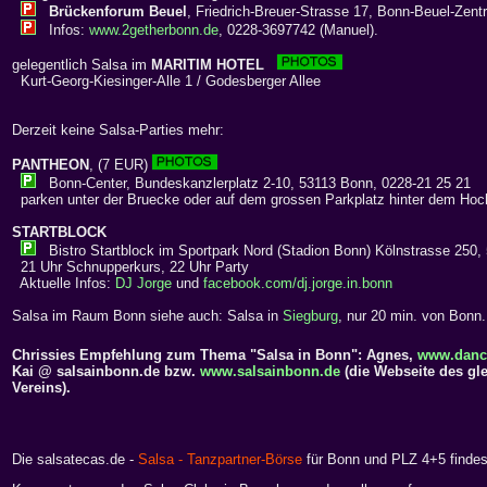
Brückenforum Beuel
, Friedrich-Breuer-Strasse 17, Bonn-Beuel-Zen
Infos:
www.2getherbonn.de
, 0228-3697742 (Manuel).
gelegentlich Salsa im
MARITIM HOTEL
Kurt-Georg-Kiesinger-Alle 1 / Godesberger Allee
Derzeit keine Salsa-Parties mehr:
PANTHEON
, (7 EUR)
Bonn-Center, Bundeskanzlerplatz 2-10, 53113 Bonn, 0228-21 25 21
parken unter der Bruecke oder auf dem grossen Parkplatz hinter dem Ho
STARTBLOCK
Bistro Startblock im Sportpark Nord (Stadion Bonn) Kölnstrasse 250,
21 Uhr Schnupperkurs, 22 Uhr Party
Aktuelle Infos:
DJ Jorge
und
facebook.com/dj.jorge.in.bonn
Salsa im Raum Bonn siehe auch: Salsa in
Siegburg
, nur 20 min. von Bonn.
Chrissies Empfehlung zum Thema "Salsa in Bonn": Agnes,
www.dance
Kai @ salsainbonn.de bzw.
www.salsainbonn.de
(die Webseite des g
Vereins).
Die salsatecas.de -
Salsa - Tanzpartner-Börse
für Bonn und PLZ 4+5 findes