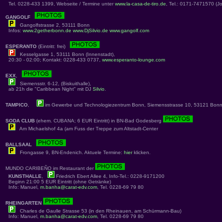
Tel. 0228-433 1399, Webseite / Termine unter
www.la-casa-de-tiro.de
, Tel.: 0171-7471570 (J
GANGOLF
Gangolfstrasse 2, 53111 Bonn
Infos:
www.2getherbonn.de
www.DjSilvio.de
www.gangolf.com
ESPERANTO
(Eintritt: frei)
Kesselgasse 1, 53111 Bonn (Innenstadt),
20:30 - 02:00; Kontakt: 0228-433 0737,
www.esperanto-lounge.com
EXX
,
Siemensstr. 6-12, (Biskuithalle),
ab 21h die "Caribbean Night" mit DJ
Silvio
.
TAMPICO
,
im Gewerbe und Technologiezentrum Bonn, Siemensstrasse 10, 53121 Bon
SODA CLUB
(ehem. CUBANA; 6 EUR Eintritt) in BN-Bad Godesberg
Am Michaelshof 4a (am Fuss der Treppe zum Altstadt-Center
BALLSAAL
Frongasse 9, BN-Endenich. Aktuele Termine:
hier
klicken.
MUNDO CARIBEÑO im Restaurant der
KUNSTHALLE
,
Friedrich Ebert Allee 4, Info-Tel.: 0228-9171200
Beginn 21:00 5 EUR Eintritt (ohne Getränke)
Info: Manuel,
m.banha@carat-edv.com
, Tel. 0228-69 79 80
RHEINGARTEN
Charles de Gaulle Strasse 53 (in den Rheinauen, am Schürmann-Bau)
Info: Manuel,
m.banha@carat-edv.com
, Tel. 0228-69 79 80