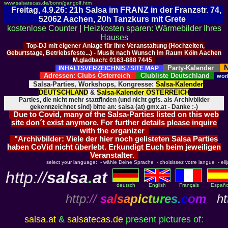
www.salsatecas.de/bonn/gangolf.htm
Freitag, 4.9.26: 21h Salsa im FRANZ in der Franzstr. 74,
52062 Aachen, 20h Tanzkurs mit Grete
kostenlose Counter
|
Heizkosten sparen: Wärmebilder Ihres
Hauses
Top-DJ mit eigener Anlage für Ihre Veranstaltung (Hochzeiten,
Geburtstage, Betriebsfeste...) - Musik nach Wunsch im Raum Köln Aachen
M.gladbach: 0163-888 7445
N
Party-Kalender
INHALTSVERZEICHNIS / SITE MAP
Adressen: Clubs Österreich
Clubliste Deutschland
wor
Salsa-Parties, Workshops, Kongresse:
Salsa-Kalender
DEUTSCHLAND
&
Salsa-Kalender ÖSTERREICH
Parties, die nicht mehr stattfinden (und nicht ggfs. als Archivbilder
gekennzeichnet sind) bitte an: salsa (at) gmx.at - Danke :-)
Due to Covid, many of the Salsa-Parties listed on this web
site don´t exist anymore. For further details please inquire
with the organizer
"Archivbilder: Viele der hier noch gelisteten Salsa Parties
haben CoVid nicht überlebt. Erkundigt Euch beim jeweiligen
Veranstalter.
select your language: - wähle Deine Sprache - choisissez votre langue - elija 
http://
salsa
.
at
deutsch
English
Français
Españo
http
://
s
a
l
s
a
p
i
c
t
u
r
e
s
.
c
o
m
htt
salsa.at
&
salsatecas.de
present pictures of: