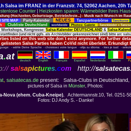
 21h Salsa im FRANZ in der Franzstr. 74, 52062 Aachen, 20h 
stenlose Counter
|
Heizkosten sparen: Wärmebilder Ihres Hau
taltung (Hochzeiten, Geburtstage, Betriebsfeste...) - Musik nach Wunsch im 
NEUES
Party-Kalender
Tanzpartnerbörse
/ SITE MAP
Tanzkurse
ich
Clubliste Deutschland
worldwide
Photos: Galerie
Tanzkleider + Tanz
, Workshops, Kongresse:
Salsa-Kalender DEUTSCHLAND
&
Salsa-Kalen
 stattfinden (und nicht ggfs. als Archivbilder gekennzeichnet sind) bitte an: salsa
ies listed on this web site don´t exist anymore. For further deta
 gelisteten Salsa Parties haben CoVid nicht überlebt. Erkundigt
nguage: - wähle Deine Sprache - choisissez votre langue - elija su idioma: - kies je taal: - selezi
a
.
at
deutsch
English
Français
Español
Nederlands
Italiano
p
://
s
a
l
s
a
p
i
c
t
u
r
e
s
.
c
o
m
http://
salsatecas
at
,
salsatecas.de
present: Salsa-Clubs in Deutschland, 
pictures of Salsa in
Münster
, Photos:
a-Nova (ehem. Cuba-Kneipe)
, Achtermannstr.10, Tel. 0251-5
Fotos: DJ Andy S. - Danke!