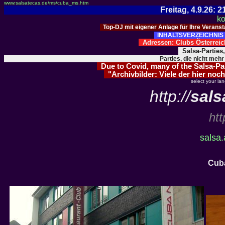
www.salsatecas.de/ms/cuba_ms.htm
Freitag, 4.9.26:
ko
Top-DJ mit eigener Anlage für Ihre Verans
INHALTSVERZEICHNIS 
Adressen: Clubs Österre
Salsa-Parties
Parties, die nicht mehr
Due to Covid, many of the Salsa-Part
"Archivbilder: Viele der hier noch
select your la
http://
sals
htt
salsa.
Cub