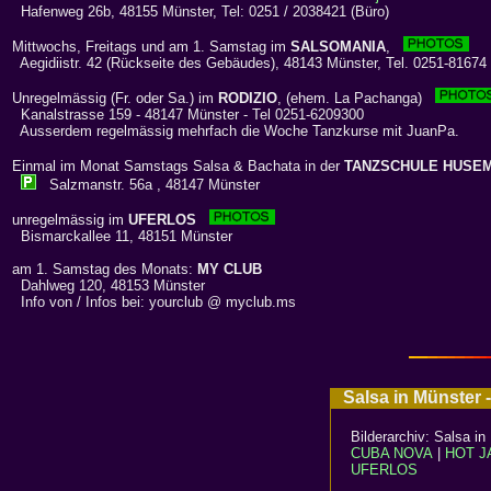
Hafenweg 26b, 48155 Münster, Tel: 0251 / 2038421 (Büro)
Mittwochs, Freitags und am 1. Samstag im
SALSOMANIA
,
Aegidiistr. 42 (Rückseite des Gebäudes), 48143 Münster, Tel. 0251-81674
Unregelmässig (Fr. oder Sa.) im
RODIZIO
, (ehem. La Pachanga)
Kanalstrasse 159 - 48147 Münster - Tel 0251-6209300
Ausserdem regelmässig mehrfach die Woche Tanzkurse mit JuanPa.
Einmal im Monat Samstags Salsa & Bachata in der
TANZSCHULE HUSE
Salzmanstr. 56a , 48147 Münster
unregelmässig im
UFERLOS
Bismarckallee 11, 48151 Münster
am 1. Samstag des Monats:
MY CLUB
Dahlweg 120, 48153 Münster
Info von / Infos bei: yourclub @ myclub.ms
Salsa in Münster 
Bilderarchiv: Salsa i
CUBA NOVA
|
HOT J
UFERLOS