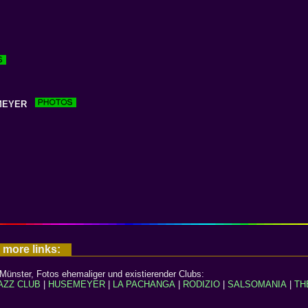
MEYER
- more links:
n Münster, Fotos ehemaliger und existierender Clubs:
AZZ CLUB
|
HUSEMEYER
|
LA PACHANGA
|
RODIZIO
|
SALSOMANIA
|
TH