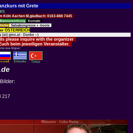
Tanzkurs mit Grete
ses
Raum Köln Aachen M.gladbach: 0163-888 7445
Bannerwerbung
Kontakt
schuhe
Salsakongresse + -boote
der ÖSTERREICH
 (at) gmx.at - Danke :-)
ils please inquire with the organizer
 Euch beim jeweiligen Veranstalter.
ona sua lingua:
Eλληvikα
Türkçe
.de
Bilder:
8 217