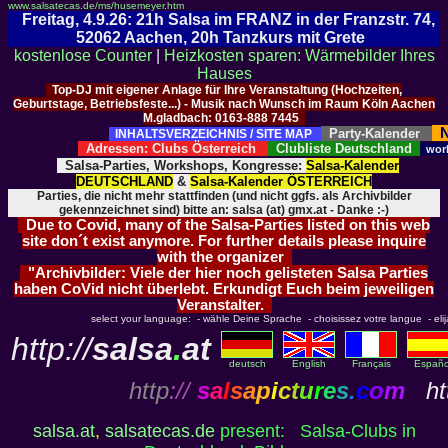
www.salsatecas.de/ms/husemeyer.htm
Freitag, 4.9.26: 21h Salsa im FRANZ in der Franzstr. 74,
52062 Aachen, 20h Tanzkurs mit Grete
kostenlose Counter
|
Heizkosten sparen: Wärmebilder Ihres
Hauses
Top-DJ mit eigener Anlage für Ihre Veranstaltung (Hochzeiten,
Geburtstage, Betriebsfeste...) - Musik nach Wunsch im Raum Köln Aachen
M.gladbach: 0163-888 7445
N
Party-Kalender
INHALTSVERZEICHNIS / SITE MAP
Adressen: Clubs Österreich
Clubliste Deutschland
wor
Salsa-Parties, Workshops, Kongresse:
Salsa-Kalender
DEUTSCHLAND
&
Salsa-Kalender ÖSTERREICH
Parties, die nicht mehr stattfinden (und nicht ggfs. als Archivbilder
gekennzeichnet sind) bitte an: salsa (at) gmx.at - Danke :-)
Due to Covid, many of the Salsa-Parties listed on this web
site don´t exist anymore. For further details please inquire
with the organizer
"Archivbilder: Viele der hier noch gelisteten Salsa Parties
haben CoVid nicht überlebt. Erkundigt Euch beim jeweiligen
Veranstalter.
select your language: - wähle Deine Sprache - choisissez votre langue - elija 
http://
salsa
.
at
deutsch
English
Français
Españo
http
://
s
a
l
s
a
p
i
c
t
u
r
e
s
.
c
o
m
htt
salsa.at
,
salsatecas.de
present: Salsa-Clubs in