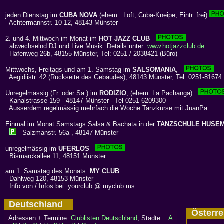
jeden Dienstag im
CUBA NOVA
(ehem.: Loft, Cuba-Kneipe; Eintr. frei)
Achtermannstr. 10-12, 48143 Münster
2. und 4. Mittwoch im Monat im
HOT JAZZ CLUB
abwechselnd DJ und Live Musik. Details unter:
www.hotjazzclub.de
Hafenweg 26b, 48155 Münster, Tel: 0251 / 2038421 (Büro)
Mittwochs, Freitags und am 1. Samstag im
SALSOMANIA
,
Aegidiistr. 42 (Rückseite des Gebäudes), 48143 Münster, Tel. 0251-81674
Unregelmässig (Fr. oder Sa.) im
RODIZIO
, (ehem. La Pachanga)
Kanalstrasse 159 - 48147 Münster - Tel 0251-6209300
Ausserdem regelmässig mehrfach die Woche Tanzkurse mit JuanPa.
Einmal im Monat Samstags Salsa & Bachata in der
TANZSCHULE HUSE
Salzmanstr. 56a , 48147 Münster
unregelmässig im
UFERLOS
Bismarckallee 11, 48151 Münster
am 1. Samstag des Monats:
MY CLUB
Dahlweg 120, 48153 Münster
Info von / Infos bei: yourclub @ myclub.ms
Deutschland
Österr
Adressen + Termine:
Clublisten Deutschland
, Städte:
A