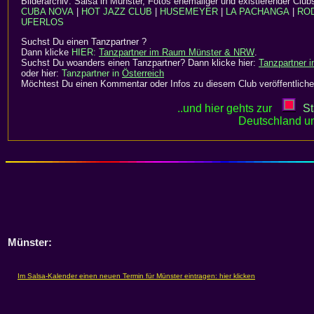
Bilderarchiv: Salsa in Münster, Fotos ehemaliger und existierender Clu
CUBA NOVA
|
HOT JAZZ CLUB
|
HUSEMEYER
|
LA PACHANGA
|
ROD
UFERLOS
Suchst Du einen Tanzpartner ?
Dann klicke
HIER:
Tanzpartner im Raum Münster & NRW
.
Suchst Du woanders einen Tanzpartner? Dann klicke hier:
Tanzpartner 
oder hier:
Tanzpartner in
Österreich
Möchtest Du einen Kommentar oder Infos zu diesem Club veröffentliche
..und hier gehts zur
St
Deutschland un
Münster: