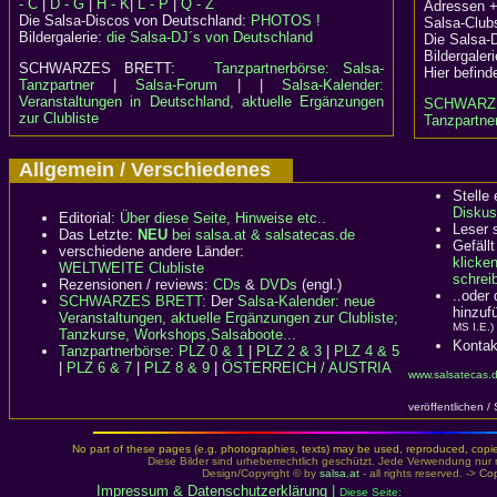
- C
|
D - G
|
H - K
|
L - P
|
Q - Z
Adressen +
Die Salsa-Discos von Deutschland:
PHOTOS !
Salsa-Clubs
Bildergalerie:
die Salsa-DJ´s von Deutschland
Die Salsa-
Bildergaler
SCHWARZES BRETT:
Tanzpartnerbörse: Salsa-
Hier befind
Tanzpartner
|
Salsa-Forum
| |
Salsa-Kalender:
Veranstaltungen in Deutschland, aktuelle Ergänzungen
SCHWARZ
zur Clubliste
Tanzpartner
Allgemein / Verschiedenes
Stelle
Diskus
Editorial:
Über diese Seite, Hinweise etc..
Leser 
Das Letzte:
NEU
bei salsa.at & salsatecas.de
Gefällt
verschiedene andere Länder:
klicke
WELTWEITE Clubliste
schreib
Rezensionen / reviews:
CDs
&
DVDs
(engl.)
..oder
SCHWARZES BRETT:
Der
Salsa-Kalender: neue
hinzuf
Veranstaltungen, aktuelle Ergänzungen zur Clubliste;
MS I.E.)
Tanzkurse, Workshops,Salsaboote...
Kontak
Tanzpartnerbörse
:
PLZ 0 & 1
|
PLZ 2 & 3
|
PLZ 4 & 5
|
PLZ 6 & 7
|
PLZ 8 & 9
|
ÖSTERREICH / AUSTRIA
www.salsatecas.
veröffentlichen /
No part of these pages (e.g. photographies, texts) may be used, reproduced, copied,
Diese Bilder sind urheberrechtlich geschützt. Jede Verwendung nur 
Design/Copyright © by
salsa.at
- all rights reserved. ->
Cop
Impressum & Datenschutzerklärung
|
Diese Seite: