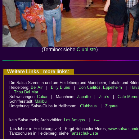
(Termine: siehe
Clubliste
)
Weitere Links - more links:
Die Salsa-Szene in und um Heidelberg und Mannheim, Lokale und Bilder
Heidelberg:
Bel Air
|
Billy Blues
|
Don Carlitos, Eppelheim
|
Hav
|
Tribu Del Mar
Schwetzingen:
Cubar
| Mannheim:
Zapatto
|
Zito´s
|
Cafe Memo
Schifferstadt:
Malibu
Umgebung: Salsa-Clubs in Heilbronn:
Clubhaus
|
Zigarre
kein Salsa mehr, Archivbilder:
Los Amigos
|
Alevi
Tanzlehrer in Heidelberg: z.B.: Birgit Schneider-Flores,
www.salsa-cande
Tanzschulen in Heidelberg: siehe
Tanzschul-Liste