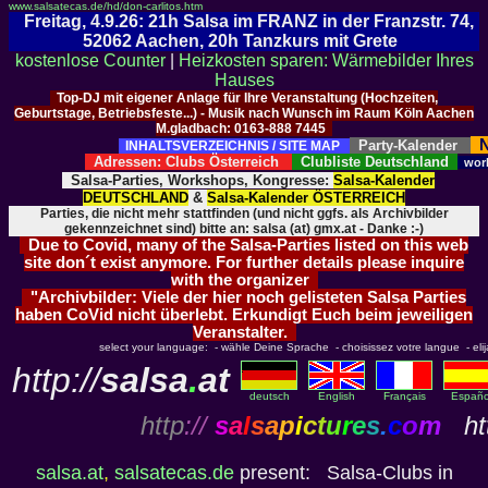
www.salsatecas.de/hd/don-carlitos.htm
Freitag, 4.9.26: 21h Salsa im FRANZ in der Franzstr. 74,
52062 Aachen, 20h Tanzkurs mit Grete
kostenlose Counter
|
Heizkosten sparen: Wärmebilder Ihres
Hauses
Top-DJ mit eigener Anlage für Ihre Veranstaltung (Hochzeiten,
Geburtstage, Betriebsfeste...) - Musik nach Wunsch im Raum Köln Aachen
M.gladbach: 0163-888 7445
N
Party-Kalender
INHALTSVERZEICHNIS / SITE MAP
Adressen: Clubs Österreich
Clubliste Deutschland
wor
Salsa-Parties, Workshops, Kongresse:
Salsa-Kalender
DEUTSCHLAND
&
Salsa-Kalender ÖSTERREICH
Parties, die nicht mehr stattfinden (und nicht ggfs. als Archivbilder
gekennzeichnet sind) bitte an: salsa (at) gmx.at - Danke :-)
Due to Covid, many of the Salsa-Parties listed on this web
site don´t exist anymore. For further details please inquire
with the organizer
"Archivbilder: Viele der hier noch gelisteten Salsa Parties
haben CoVid nicht überlebt. Erkundigt Euch beim jeweiligen
Veranstalter.
select your language: - wähle Deine Sprache - choisissez votre langue - elija 
http://
salsa
.
at
deutsch
English
Français
Españo
http
://
s
a
l
s
a
p
i
c
t
u
r
e
s
.
c
o
m
htt
salsa.at
,
salsatecas.de
present: Salsa-Clubs in