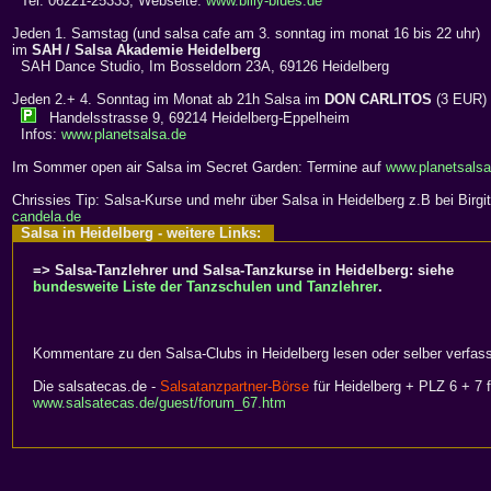
Tel. 06221-25333; Webseite:
www.billy-blues.de
Jeden 1. Samstag (und salsa cafe am 3. sonntag im monat 16 bis 22 uhr)
im
SAH / Salsa Akademie Heidelberg
SAH Dance Studio, Im Bosseldorn 23A, 69126 Heidelberg
Jeden 2.+ 4. Sonntag im Monat ab 21h Salsa im
DON CARLITOS
(3 EUR)
Handelsstrasse 9, 69214 Heidelberg-Eppelheim
Infos:
www.planetsalsa.de
Im Sommer open air Salsa im Secret Garden: Termine auf
www.planetsalsa
Chrissies Tip: Salsa-Kurse und mehr über Salsa in Heidelberg z.B bei Birgi
candela.de
Salsa in Heidelberg - weitere Links:
=> Salsa-Tanzlehrer und Salsa-Tanzkurse in Heidelberg: siehe
bundesweite Liste der Tanzschulen und Tanzlehrer
.
Kommentare zu den Salsa-Clubs in Heidelberg lesen oder selber verfas
Die salsatecas.de -
Salsatanzpartner-Börse
für Heidelberg + PLZ 6 + 7 f
www.salsatecas.de/guest/forum_67.htm