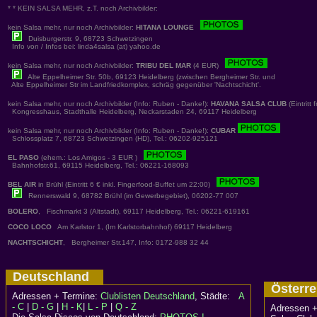
* * KEIN SALSA MEHR, z.T. noch Archivbilder:
kein Salsa mehr, nur noch Archivbilder:
HITANA LOUNGE
Duisburgerstr. 9, 68723 Schwetzingen
Info von / Infos bei: linda4salsa (at) yahoo.de
kein Salsa mehr, nur noch Archivbilder:
TRIBU DEL MAR
(4 EUR)
Alte Eppelheimer Str. 50b, 69123 Heidelberg (zwischen Bergheimer Str. und
Alte Eppelheimer Str im Landfriedkomplex, schräg gegenüber 'Nachtschicht'.
kein Salsa mehr, nur noch Archivbilder (Info: Ruben - Danke!):
HAVANA SALSA CLUB
(Eintritt 
Kongresshaus, Stadthalle Heidelberg, Neckarstaden 24, 69117 Heidelberg
kein Salsa mehr, nur noch Archivbilder (Info: Ruben - Danke!):
CUBAR
Schlossplatz 7, 68723 Schwetzingen (HD), Tel.: 06202-925121
EL PASO
(ehem.: Los Amigos - 3 EUR )
Bahnhofstr.61, 69115 Heidelberg, Tel.: 06221-168093
BEL AIR
in Brühl (Eintritt 6 € inkl. Fingerfood-Buffet um 22:00)
Rennerswald 9, 68782 Brühl (im Gewerbegebiet), 06202-77 007
BOLERO
, Fischmarkt 3 (Altstadt), 69117 Heidelberg, Tel.: 06221-619161
COCO LOCO
Am Karlstor 1, (Im Karlstorbahnhof) 69117 Heidelberg
NACHTSCHICHT
, Bergheimer Str.147, Info: 0172-988 32 44
Deutschland
Österr
Adressen + Termine:
Clublisten Deutschland
, Städte:
A
- C
|
D - G
|
H - K
|
L - P
|
Q - Z
Adressen +