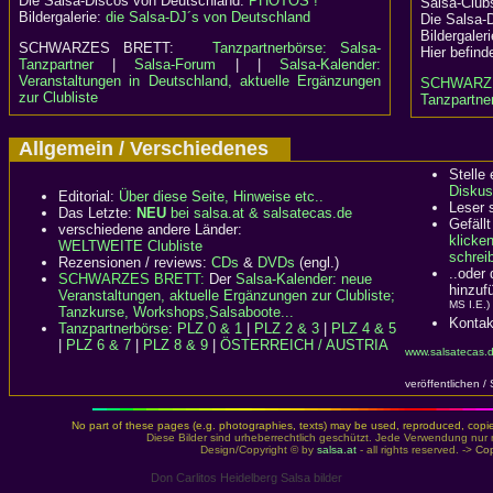
Die Salsa-Discos von Deutschland:
PHOTOS !
Salsa-Clubs
Bildergalerie:
die Salsa-DJ´s von Deutschland
Die Salsa-
Bildergaler
SCHWARZES BRETT:
Tanzpartnerbörse: Salsa-
Hier befind
Tanzpartner
|
Salsa-Forum
| |
Salsa-Kalender:
Veranstaltungen in Deutschland, aktuelle Ergänzungen
SCHWARZ
zur Clubliste
Tanzpartner
Allgemein / Verschiedenes
Stelle
Diskus
Editorial:
Über diese Seite, Hinweise etc..
Leser 
Das Letzte:
NEU
bei salsa.at & salsatecas.de
Gefällt
verschiedene andere Länder:
klicke
WELTWEITE Clubliste
schreib
Rezensionen / reviews:
CDs
&
DVDs
(engl.)
..oder
SCHWARZES BRETT:
Der
Salsa-Kalender: neue
hinzuf
Veranstaltungen, aktuelle Ergänzungen zur Clubliste;
MS I.E.)
Tanzkurse, Workshops,Salsaboote...
Kontak
Tanzpartnerbörse
:
PLZ 0 & 1
|
PLZ 2 & 3
|
PLZ 4 & 5
|
PLZ 6 & 7
|
PLZ 8 & 9
|
ÖSTERREICH / AUSTRIA
www.salsatecas.d
veröffentlichen /
No part of these pages (e.g. photographies, texts) may be used, reproduced, copied,
Diese Bilder sind urheberrechtlich geschützt. Jede Verwendung nur 
Design/Copyright © by
salsa.at
- all rights reserved. ->
Cop
Don Carlitos Heidelberg Salsa bilder